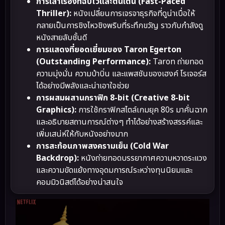
การเล่าเรื่องที่ฉับไวและตื่นเต้น (Fast-Paced
Thriller):
หนังเปลี่ยนการเจรจาธุรกิจที่ดูน่าเบื่อให้
กลายเป็นการชิงไหวชิงพริบที่ระทึกขวัญ ราวกับกำลังดู
หนังสายลับชั้นดี
การแสดงที่ยอดเยี่ยมของ Taron Egerton
(Outstanding Performance):
Taron ถ่ายทอด
ความมุ่งมั่น ความบ้าบิ่น และแพสชันของเฮงค์ โรเจอร์ส
ได้อย่างมีพลังและน่าเอาใจช่วย
การผสมผสานกราฟิก 8-bit (Creative 8-bit
Graphics):
การใช้กราฟิกสไตล์เกมยุค 80s มาคั่นฉาก
และอธิบายสถานการณ์ต่างๆ ทำได้อย่างสร้างสรรค์และ
เพิ่มเสน่ห์ให้กับหนังอย่างมาก
การสะท้อนภาพสงครามเย็น (Cold War
Backdrop):
หนังถ่ายทอดบรรยากาศความหวาดระแวง
และความขัดแย้งทางอุดมการณ์ระหว่างทุนนิยมและ
คอมมิวนิสต์ได้อย่างน่าสนใจ