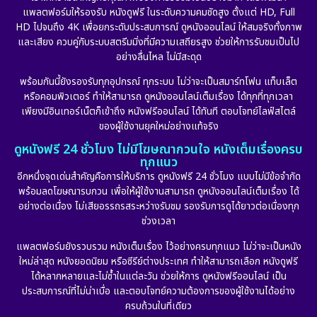
Epic มหากาพย์
(17)
แพลตฟอร์มให้รองรับ หนังดูฟรี ในระดับความคมชัดสูง ตั้งแต่ HD, Full
HD ไปจนถึง 4K เพื่อยกระดับประสบการณ์ ดูหนังออนไลน์ ให้สมจริงทั้งภาพ
Erotic
(10)
และเสียง ควบคู่กับระบบสตรีมมิ่งที่มีความเสถียรสูง ช่วยให้การรับชมเป็นไป
อย่างลื่นไหล ไม่มีสะดุด
Family ครอบครัว
(226)
พร้อมกันนี้ยังรองรับทุกอุปกรณ์ ทุกระบบ ไม่ว่าจะเป็นสมาร์ทโฟน แท็บเล็ต
หรือคอมพิวเตอร์ ทำให้สามารถ ดูหนังออนไลน์เต็มเรื่อง ได้ทุกที่ทุกเวลา
Fantasy จินตนาการ
(256)
เพียงมีอินเทอร์เน็ตก็เข้าถึง หนังฟรีออนไลน์ ได้ทันที ตอบโจทย์ไลฟ์สไตล์
ของผู้ใช้งานยุคใหม่อย่างแท้จริง
Fiction
(11)
ดูหนังฟรี 24 ชั่วโมง ไม่มีโฆษณากวนใจ หนังเต็มเรื่องครบ
ทุกแนว
Film
(57)
อีกหนึ่งจุดเด่นสำคัญคือการให้บริการ ดูหนังฟรี 24 ชั่วโมง แบบไม่มีข้อจำกัด
พร้อมลดโฆษณารบกวน เพื่อให้ผู้ใช้งานสามารถ ดูหนังออนไลน์เต็มเรื่อง ได้
Gothic
(6)
อย่างต่อเนื่อง ไม่เสียอรรถรสระหว่างรับชม รองรับการดูได้ยาวต่อเนื่องทุก
ช่วงเวลา
Grief
(6)
แพลตฟอร์มยังรวบรวม หนังเต็มเรื่อง ไว้อย่างครบทุกแนว ไม่ว่าจะเป็นหนัง
ใหม่ล่าสุด หนังยอดนิยม หรือซีรีย์ต่างประเทศ ทำให้สามารถเลือก หนังดูฟรี
HBO GO
(11)
ได้หลากหลายและไม่ซ้ำในแต่ละวัน ช่วยให้การ ดูหนังฟรีออนไลน์ เป็น
ประสบการณ์ที่ไม่น่าเบื่อ และตอบโจทย์ความต้องการของผู้ใช้งานได้อย่าง
HBO Max
(2)
ครบถ้วนในที่เดียว