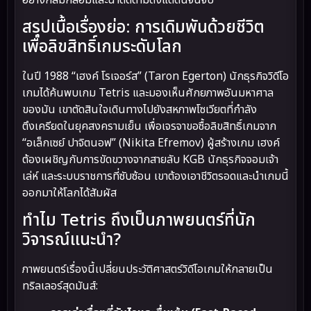
สรุปเนื้อเรื่องย่อ: การเดิมพันด้วยชีวิต
เพื่อลิขสิทธิ์เกมระดับโลก
ในปี 1988 “เฮงค์ โรเจอร์ส” (Taron Egerton) นักธุรกิจวิดีโอ
เกมได้ค้นพบเกม Tetris และมองเห็นศักยภาพอันมหาศาล
ของมัน เขาตัดสินใจเดินทางไปยังสหภาพโซเวียตที่กำลัง
ตึงเครียดในยุคสงครามเย็น เพื่อเจรจาขอซื้อลิขสิทธิ์เกมจาก
“อเล็กเซย์ ปาจิตนอฟ” (Nikita Efremov) ผู้สร้างเกม เฮงค์
ต้องเผชิญกับการขัดขวางจากสายลับ KGB นักธุรกิจจอมเจ้า
เล่ห์ และระบบราชการที่ซับซ้อน เขาต้องเอาชีวิตรอดและนำเกมนี้
ออกมาให้โลกได้สัมผัส
ทำไม Tetris ถึงเป็นภาพยนตร์ที่นัก
วิจารณ์แนะนำ?
ภาพยนตร์เรื่องนี้เปลี่ยนประวัติศาสตร์วิดีโอเกมให้กลายเป็น
ทริลเลอร์สุดมันส์: