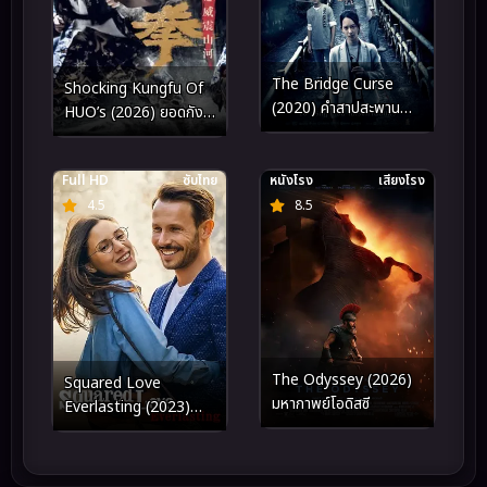
The Bridge Curse
Shocking Kungfu Of
(2020) คำสาปสะพาน
HUO’s (2026) ยอดกังฟู
เฮี้ยน
ปราบอธรรม
Full HD
ซับไทย
หนังโรง
เสียงโรง
4.5
8.5
The Odyssey (2026)
Squared Love
มหากาพย์โอดิสซี
Everlasting (2023)
ความรักกำลังสอง (ไม่รู้
จบ)