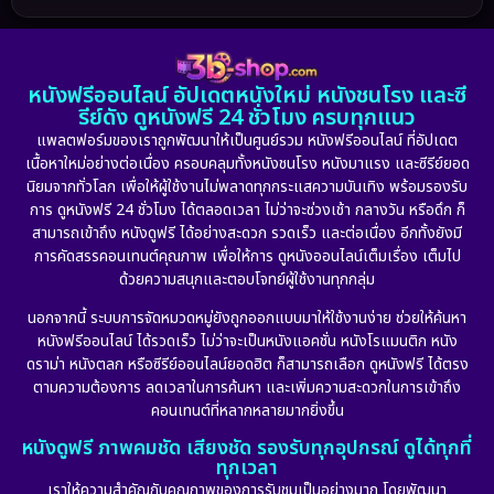
1986
1985
1983
DC
(2)
1982
1981
1978
หนังฟรีออนไลน์ อัปเดตหนังใหม่ หนังชนโรง และซี
1974
1971
1962
Detective สืบสวน
(5)
รีย์ดัง ดูหนังฟรี 24 ชั่วโมง ครบทุกแนว
แพลตฟอร์มของเราถูกพัฒนาให้เป็นศูนย์รวม หนังฟรีออนไลน์ ที่อัปเดต
Detective สืบสวน
(56)
เนื้อหาใหม่อย่างต่อเนื่อง ครอบคลุมทั้งหนังชนโรง หนังมาแรง และซีรีย์ยอด
นิยมจากทั่วโลก เพื่อให้ผู้ใช้งานไม่พลาดทุกกระแสความบันเทิง พร้อมรองรับ
Disaster
(10)
การ ดูหนังฟรี 24 ชั่วโมง ได้ตลอดเวลา ไม่ว่าจะช่วงเช้า กลางวัน หรือดึก ก็
สามารถเข้าถึง หนังดูฟรี ได้อย่างสะดวก รวดเร็ว และต่อเนื่อง อีกทั้งยังมี
Disney+
(23)
การคัดสรรคอนเทนต์คุณภาพ เพื่อให้การ ดูหนังออนไลน์เต็มเรื่อง เต็มไป
ด้วยความสนุกและตอบโจทย์ผู้ใช้งานทุกกลุ่ม
Documentary สารคดี
(91)
นอกจากนี้ ระบบการจัดหมวดหมู่ยังถูกออกแบบมาให้ใช้งานง่าย ช่วยให้ค้นหา
หนังฟรีออนไลน์ ได้รวดเร็ว ไม่ว่าจะเป็นหนังแอคชั่น หนังโรแมนติก หนัง
Drama ดราม่า
(887)
ดราม่า หนังตลก หรือซีรีย์ออนไลน์ยอดฮิต ก็สามารถเลือก ดูหนังฟรี ได้ตรง
ตามความต้องการ ลดเวลาในการค้นหา และเพิ่มความสะดวกในการเข้าถึง
Dystopian
(17)
คอนเทนต์ที่หลากหลายมากยิ่งขึ้น
หนังดูฟรี ภาพคมชัด เสียงชัด รองรับทุกอุปกรณ์ ดูได้ทุกที่
Emotional
(101)
ทุกเวลา
เราให้ความสำคัญกับคุณภาพของการรับชมเป็นอย่างมาก โดยพัฒนา