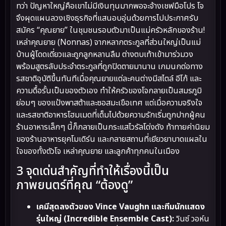
ทว่า ปัญหาใหญ่คือเขาไม่มีเงินทุนมากพอจะจ้างเชฟมือโปร โจ
จึงผุดแผนลวงเชิงธุรกิจที่แสนอบอุ่นด้วยการไปประกาศรับ
สมัคร “คุณยาย” ในชุมชนรอบตัวมาเป็นแม่ครัวหลักของร้าน!
เหล่าคุณยาย (Nonnas) จากหลากตระกูลที่ส่วนใหญ่เป็นแม่
บ้านผู้โดดเดี่ยวและถูกลูกหลานลืม ต่างตบเท้าเข้ามาร่วมวง
พร้อมสูตรลับประจำตระกูลที่ถูกปิดตายมานาน เกมนกต่อทาง
รสชาติอุบัติขึ้นทันทีเมื่อคุณยายแต่ละคนต่างมีสไตล์ อีโก้ และ
ความดื้อรั้นเป็นของตัวเอง ทำให้ครัวของโจกลายเป็นสมรภูมิ
ย่อมๆ ของแป้งพาสต้าและซอสมะเขือเทศ แต่เมื่อความจริงใจ
และรสชาติอาหารโฮมเมดที่เต็มไปด้วยความรักเริ่มถูกปากผู้คน
ร้านอาหารเล็กๆ นี้ก็กลายเป็นกระแสไวรัลโด่งดัง ท้าทายค่านิยม
ของร้านอาหารยุคโมเดิร์น และกลายสถานที่เยียวยาบาดแผลใน
ใจของทั้งตัวโจ เหล่าคุณยาย และลูกค้าทุกคนในเมือง
3 จุดเด่นสำคัญที่ทำให้เรื่องนี้เป็น
ภาพยนตร์ที่คุณ “ต้องดู”
เคมีสุดลงตัวของ Vince Vaughn และทีมนักแสดง
รุ่นใหญ่ (Incredible Ensemble Cast):
วินซ์ วอห์น