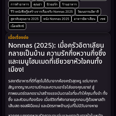
การทำอาหาร
คุณย่า
นิวยอร์ก
ร้านอาหาร
รีวิวหนังฟีลกู๊ดสร้างจากเรื่องจริง Nonnas 2025
วัฒนธรรมอิตาลี
สูตรลับคุณยาย 2025
หนัง Nonnas 2025
อาหารอิตาเลียน
เชฟ
เน็ตฟลิกซ์
เนื้อเรื่องย่อ
Nonnas (2025): เมื่อครัวอิตาเลียน
กลายเป็นบ้าน ความรักกึ่งหวานกึ่งซึ้ง
และเมนูโฮมเมดที่เยียวยาหัวใจคนทั้ง
เมือง!
รสชาติอาหารที่ดีที่สุดไม่ได้มาจากห้องครัวสุดหรู แต่มาจาก
สัญชาตญาณความรักและความเอาใจใส่ของคุณยาย! สู่
ภาพยนตร์ตลกดราม่าสร้างแรงบันดาลใจที่จะทำให้คุณทั้งขำ ทั้ง
ซึ้ง และหิวจนท้องร้อง เมื่อชีวิตที่พังทลายถูกกอบกู้ด้วยพาสต้า
เส้นสด ซอสฝีมือแม่ และมิตรภาพข้ามรุ่นที่ไม่มีวันจางหาย
หากคุณเคยตกหลุมรักความอบอุ่นและแรงบันดาลใจในหนัง