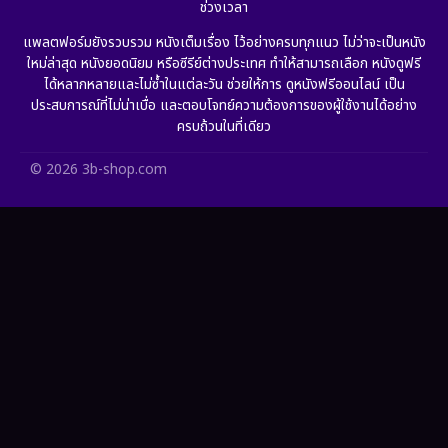
ช่วงเวลา
Grief
(6)
แพลตฟอร์มยังรวบรวม หนังเต็มเรื่อง ไว้อย่างครบทุกแนว ไม่ว่าจะเป็นหนัง
ใหม่ล่าสุด หนังยอดนิยม หรือซีรีย์ต่างประเทศ ทำให้สามารถเลือก หนังดูฟรี
HBO GO
(11)
ได้หลากหลายและไม่ซ้ำในแต่ละวัน ช่วยให้การ ดูหนังฟรีออนไลน์ เป็น
ประสบการณ์ที่ไม่น่าเบื่อ และตอบโจทย์ความต้องการของผู้ใช้งานได้อย่าง
HBO Max
(2)
ครบถ้วนในที่เดียว
Healing
(11)
© 2026 3b-shop.com
Heist
(7)
Historical
(25)
History ประวัติศาสตร์
(62)
Holiday
(2)
Horror สยองขวัญ
(391)
Human
(52)