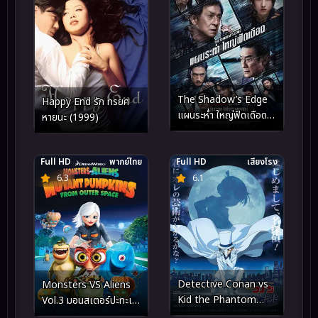
The Shadow’s Edge
Happy End รัก ทรยศ
แผนระห่ำ ใหญ่ฟัดเดือด
หายนะ (1999)
(2025)
Full HD
พากย์ไทย
Full HD
เสียงโรง
6.3
6.1
Detective Conan vs
Monsters VS Aliens
Kid the Phantom
Vol.3 มอนสเตอร์ปะทะเอ
Thief (2024) ยอดนักสืบ
เลี่ยน ชุด 3