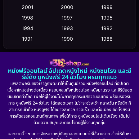
2001
2000
1999
Cult Film
(5)
1998
1997
1995
Culture
1994
1993
1992
(23)
1991
1990
1988
Dance เต้น
(6)
1986
1985
1983
DC
(2)
1982
1981
1978
หนังฟรีออนไลน์ อัปเดตหนังใหม่ หนังชนโรง และซี
1974
1971
1962
Detective สืบสวน
(5)
รีย์ดัง ดูหนังฟรี 24 ชั่วโมง ครบทุกแนว
แพลตฟอร์มของเราถูกพัฒนาให้เป็นศูนย์รวม หนังฟรีออนไลน์ ที่อัปเดต
Detective สืบสวน
(56)
เนื้อหาใหม่อย่างต่อเนื่อง ครอบคลุมทั้งหนังชนโรง หนังมาแรง และซีรีย์ยอด
นิยมจากทั่วโลก เพื่อให้ผู้ใช้งานไม่พลาดทุกกระแสความบันเทิง พร้อมรองรับ
Disaster
(10)
การ ดูหนังฟรี 24 ชั่วโมง ได้ตลอดเวลา ไม่ว่าจะช่วงเช้า กลางวัน หรือดึก ก็
สามารถเข้าถึง หนังดูฟรี ได้อย่างสะดวก รวดเร็ว และต่อเนื่อง อีกทั้งยังมี
Disney+
(23)
การคัดสรรคอนเทนต์คุณภาพ เพื่อให้การ ดูหนังออนไลน์เต็มเรื่อง เต็มไป
ด้วยความสนุกและตอบโจทย์ผู้ใช้งานทุกกลุ่ม
Documentary สารคดี
(91)
นอกจากนี้ ระบบการจัดหมวดหมู่ยังถูกออกแบบมาให้ใช้งานง่าย ช่วยให้ค้นหา