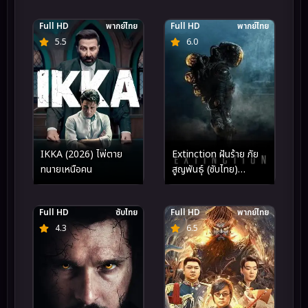
จิ๋วโคนัน vs จอมโจรคิด
Full HD
พากย์ไทย
Full HD
พากย์ไทย
5.5
6.0
IKKA (2026) ไพ่ตาย
Extinction ฝันร้าย ภัย
ทนายเหนือคน
สูญพันธุ์ (ซับไทย)
(2018)
Full HD
ซับไทย
Full HD
พากย์ไทย
4.3
6.5