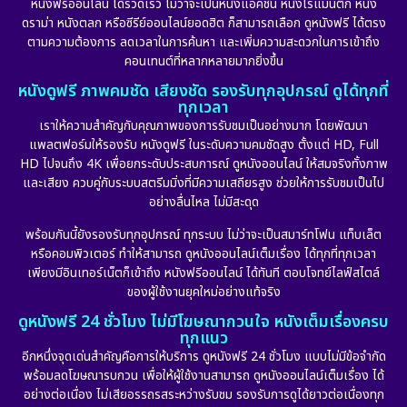
หนังฟรีออนไลน์ ได้รวดเร็ว ไม่ว่าจะเป็นหนังแอคชั่น หนังโรแมนติก หนัง
Drama ดราม่า
(887)
ดราม่า หนังตลก หรือซีรีย์ออนไลน์ยอดฮิต ก็สามารถเลือก ดูหนังฟรี ได้ตรง
ตามความต้องการ ลดเวลาในการค้นหา และเพิ่มความสะดวกในการเข้าถึง
Dystopian
(17)
คอนเทนต์ที่หลากหลายมากยิ่งขึ้น
หนังดูฟรี ภาพคมชัด เสียงชัด รองรับทุกอุปกรณ์ ดูได้ทุกที่
Emotional
(101)
ทุกเวลา
เราให้ความสำคัญกับคุณภาพของการรับชมเป็นอย่างมาก โดยพัฒนา
Epic มหากาพย์
(17)
แพลตฟอร์มให้รองรับ หนังดูฟรี ในระดับความคมชัดสูง ตั้งแต่ HD, Full
HD ไปจนถึง 4K เพื่อยกระดับประสบการณ์ ดูหนังออนไลน์ ให้สมจริงทั้งภาพ
Erotic
(10)
และเสียง ควบคู่กับระบบสตรีมมิ่งที่มีความเสถียรสูง ช่วยให้การรับชมเป็นไป
อย่างลื่นไหล ไม่มีสะดุด
Family ครอบครัว
(226)
พร้อมกันนี้ยังรองรับทุกอุปกรณ์ ทุกระบบ ไม่ว่าจะเป็นสมาร์ทโฟน แท็บเล็ต
หรือคอมพิวเตอร์ ทำให้สามารถ ดูหนังออนไลน์เต็มเรื่อง ได้ทุกที่ทุกเวลา
Fantasy จินตนาการ
(256)
เพียงมีอินเทอร์เน็ตก็เข้าถึง หนังฟรีออนไลน์ ได้ทันที ตอบโจทย์ไลฟ์สไตล์
ของผู้ใช้งานยุคใหม่อย่างแท้จริง
Fiction
(11)
ดูหนังฟรี 24 ชั่วโมง ไม่มีโฆษณากวนใจ หนังเต็มเรื่องครบ
ทุกแนว
Film
(57)
อีกหนึ่งจุดเด่นสำคัญคือการให้บริการ ดูหนังฟรี 24 ชั่วโมง แบบไม่มีข้อจำกัด
พร้อมลดโฆษณารบกวน เพื่อให้ผู้ใช้งานสามารถ ดูหนังออนไลน์เต็มเรื่อง ได้
Gothic
(6)
อย่างต่อเนื่อง ไม่เสียอรรถรสระหว่างรับชม รองรับการดูได้ยาวต่อเนื่องทุก