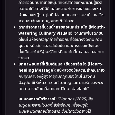
ถ่ายทอดบทบาทชายหนุ่มที่แตกสลายแต่พยายามสู้ชีวิต
ออกมาได้อย่างมีมิติ ผสมผสานกับการแสดงของเหล่า
นักแสดงหญิงอาวุโสที่ปล่อยมุกตลกธรรมชาติและสร้าง
ความอบอุ่นจนคนดูอยากเข้าไปกอด
ฉากทำอาหารที่ชวนน้ำลายสอและประณีต (Mouth-
watering Culinary Visuals):
งานภาพโปรดักชัน
ดีไซน์ในห้องครัวถูกถ่ายทำออกมาได้อย่างงดงาม ควัน
ฉุยจากหม้อต้ม ซอสรสเข้มข้น และการนวดแป้งแบบ
ดั้งเดิม จะทำให้ผู้ชมรู้สึกเหมือนได้กลิ่นหอมลอยออกมา
จากจอ
บทภาพยนตร์ที่เติมเต็มและเยียวยาจิตใจ (Heart-
healing Message):
หนังส่งต่อข้อความสำคัญเกี่ยว
กับคุณค่าของผู้สูงอายุที่มักถูกมองข้ามในสังคม
ปัจจุบัน ชี้ให้เห็นว่าความเชี่ยวชาญและความรักของพวก
เขาสามารถขับเคลื่อนและเปลี่ยนแปลงโลกได้
มุมมองจากนักวิจารณ์:
“Nonnas (2025) คือ
เมนูอาหารจานโปรดที่เสิร์ฟร้อนๆ เพื่อชุบชูใจ
มนุษย์ มันตลกอย่างฉลาด ซึ้งน้ำตาซึมอย่างไร้