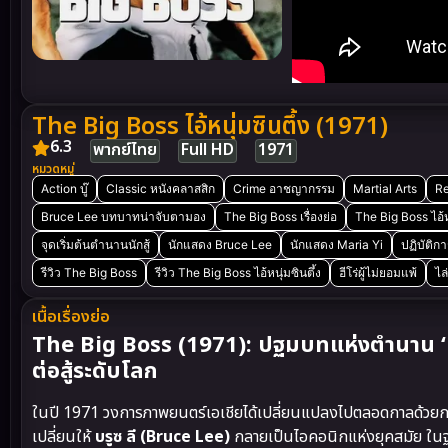
The Big Boss ไอ้หนุ่มซินตึ้ง (1971)
6.3
พากย์ไทย
Full HD
1971
หมวดหมู่
Action บู๊
Classic หนังคลาสสิก
Crime อาชญากรรม
Martial Arts
R
Bruce Lee บทบาทน่าจับตามอง
The Big Boss เรื่องย่อ
The Big Boss ไอ้ห
จุดเริ่มต้นตำนานนักสู้
นักแสดง Bruce Lee
นักแสดง Maria Yi
ปฏิบัติกา
รีวิว The Big Boss
รีวิว The Big Boss ไอ้หนุ่มซินตึ้ง
ฮีโร่ผู้ไม่ยอมแพ้
ไล
เนื้อเรื่องย่อ
The Big Boss (1971): ปฐมบทแห่งตำนาน ‘บร
ต่อสู้ระดับโลก
ในปี 1971 วงการภาพยนตร์เอเชียได้เปลี่ยนแปลงไปตลอดกาลด้วย
เปลี่ยนให้
บรูซ ลี (Bruce Lee)
กลายเป็นไอคอนิกแห่งยุคสมัย ในฐา