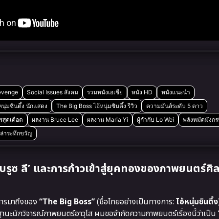
evenge
Social Issues สังคม
รวมหนังเอเชีย
หนัง HD
หนังแนะนำ
นุ่มซินตึ้ง นักแสดง
The Big Boss ไอ้หนุ่มซินตึ้ง รีวิว
ความมันส์ระดับ 5 ดาว
รสุดเดือด
ผลงาน Bruce Lee
ผลงาน Maria Yi
ผู้กำกับ Lo Wei
พลังหมัดมังกรท
่ล่าระทึกขวัญ
ูซ ลี’ และการก้าวเข้าสู่ยุคทองของภาพยนตร์ศิ
การมาถึงของ
“The Big Boss”
(ชื่อไทยอย่างเป็นทางการ:
ไอ้หนุ่มซินตึ้ง
นะนักวิจารณ์ภาพยนตร์อาวุโส ผมขอจำกัดความภาพยนตร์เรื่องนี้ว่าเป็น 