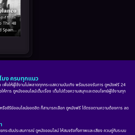
Melodrama
(5)
Military
(8)
o The 48
MONOMAX
(10)
d Spain
กล อังเฮล
Monster
(24)
ี่ยนสเปน
Movie Collection
(6)
Musical เพลง
(68)
ั่วโมง ครบทุกแนว
Mystery ลึกลับ
(353)
 เพื่อให้ผู้ใช้งานไม่พลาดทุกกระแสความบันเทิง พร้อมรองรับการ ดูหนังฟรี 24
่อให้การ ดูหนังออนไลน์เต็มเรื่อง เต็มไปด้วยความสนุกและตอบโจทย์ผู้ใช้งานทุก
nature
(4)
ก หรือซีรีย์ออนไลน์ยอดฮิต ก็สามารถเลือก ดูหนังฟรี ได้ตรงตามความต้องการ ลด
Parody
(2)
ลา
Period ย้อนยุค
(53)
กระดับประสบการณ์ ดูหนังออนไลน์ ให้สมจริงทั้งภาพและเสียง ควบคู่กับระบบ