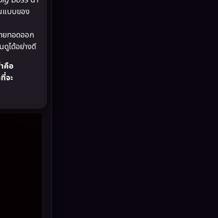
Big Boss
นำ
Drama ดราม่า
(898)
นต้นแบบของ
Dystopian
(17)
ถ่ายทอดออก
ดูได้อย่างดี
Emotional
(101)
่าคือ
Epic มหากาพย์
(17)
ที่จะ
Erotic
(10)
Family ครอบครัว
(227)
Fantasy จินตนาการ
(265)
Fiction
(11)
Film
(57)
Gothic
(6)