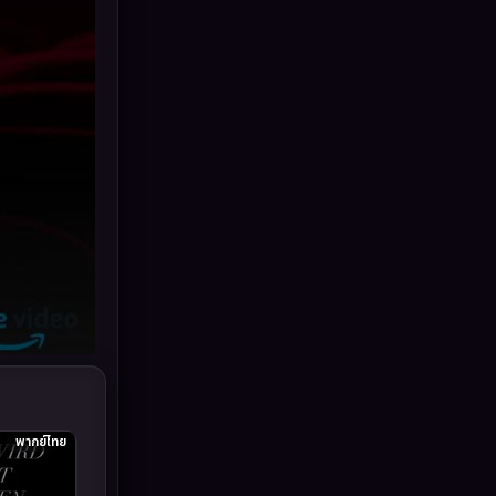
Grief
(6)
HBO GO
(11)
HBO Max
(2)
Healing
(11)
Heist
(7)
Historical
(25)
History ประวัติศาสตร์
(63)
Holiday
(2)
Horror สยองขวัญ
(393)
พากย์ไทย
Human
(52)