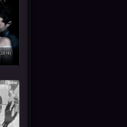
Inspirational แรงบันดาลใจ
(93)
Investigation
(49)
iQIYI
(64)
Kids
(13)
(2018)
LGBTQ
(10)
Love
(73)
ซับไทย
Martial
(7)
Martial Arts
(43)
marvel
(8)