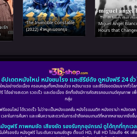
The Invincible Constable
Miguel Ángel Blanc
ะรัก
(2022) ห้าหนูคะนองกรุง
Hours that Change
)
(2026) คดีลักพาตัวมิเ
บลังโก 48 ชั่วโมงที่เปล
อัปเดตหนังใหม่ หนังชนโรง และซีรีย์ดัง ดูหนังฟรี 24 ช
หม่อย่างต่อเนื่อง ครอบคลุมทั้งหนังชนโรง หนังมาแรง และซีรีย์ยอดนิยมจากทั่วโลก
ดูฟรี ได้อย่างสะดวก รวดเร็ว และต่อเนื่อง อีกทั้งยังมีการคัดสรรคอนเทนต์คุณภาพ เพื
กลุ่ม
งฟรีออนไลน์ ได้รวดเร็ว ไม่ว่าจะเป็นหนังแอคชั่น หนังโรแมนติก หนังดราม่า หนังตล
เวลาในการค้นหา และเพิ่มความสะดวกในการเข้าถึงคอนเทนต์ที่หลากหลายมากยิ่งขึ้น
นังดูฟรี ภาพคมชัด เสียงชัด รองรับทุกอุปกรณ์ ดูได้ทุกที่ทุกเว
รองรับ หนังดูฟรี ในระดับความคมชัดสูง ตั้งแต่ HD, Full HD ไปจนถึง 4K เพื่อย