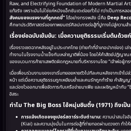
Raw, and Electrifying Foundation of Modern Martial Arts
แท้จริง เพราะมันไม่ใช่แค่หนังแอ็กชันเตะต่อยทั่วไป ทว่าเป็นการห
สังคมของแรงงานที่ถูกกดขี่”
ได้อย่างทรงพลัง นี่คือ
Deep Rec
ศึกษาประวัติศาสตร์ของภาพยนตร์ศิลปะการต่อสู้ที่ปูทางไปสู่ความสำเ
เรื่องย่อฉบับเข้มข้น: เมื่อความยุติธรรมเริ่มต้นด้ว
เรื่องราวเซตฉากหลังอยู่ในประเทศไทย (ถ่ายทำที่อำเภอปากช่อง) เล่
ทำงานในโรงงานน้ำแข็งกับเหล่าญาติพี่น้อง โดยให้คำสัตย์ปฏิญาณกับแม
ของขบวนการค้ายาเสพติดผิดกฎหมายที่บริหารงานโดย “เจ้าพ่อผู้ทรงอ
เมื่อเพื่อนร่วมงานของเขาเริ่มทยอยหายตัวไปทีละคนหลังจากเข้าไปล่
หน้า แต่เมื่อความยุติธรรมถูกเหยียบย่ำและคนรักถูกทำร้าย คำสัญญาที่
และว่องไวออกมาเพื่อจัดการกับเครือข่ายมาเฟีย และเผชิญหน้ากับ
อิสระ
ทำไม The Big Boss ไอ้หนุ่มซินตึ้ง (1971) ถึงเป็น
การแจ้งเกิดของซูเปอร์สตาร์ระดับตำนาน:
ความน่าสนใจอันดั
(Kiai) และความมุ่งมั่นในการต่อสู้ที่ถ่ายทอดผ่านดวงตา ทำให้ห