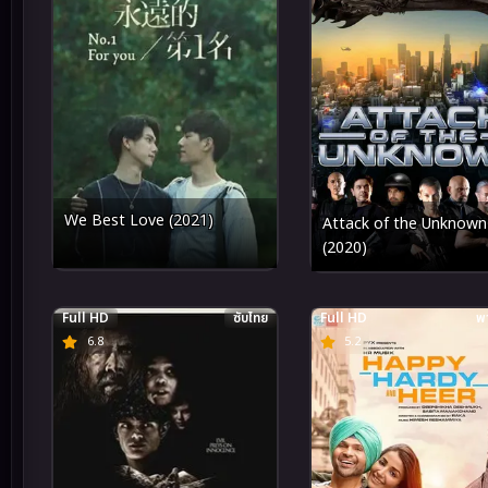
We Best Love (2021)
Attack of the Unknown
(2020)
Full HD
ซับไทย
Full HD
พา
6.8
5.2