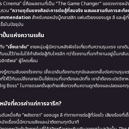
 Cinema” นี่คือผลงานที่เป็น “The Game Changer” ของวงการหนังบ
ลอมรวม
“ความดุดันของศิลปะการต่อสู้ที่สมจริง ผสมผสานกับการสะท้
ommendation
สำหรับคอหนังบู๊คลาสสิก แฟนตัวยงของบรูซ ลี และผู้ที
ร็จในปัจจุบัน
ยกำปั้นแห่งความแค้น
าถึง
“เจิ้งเฉาอัน”
ชายหนุ่มผู้มีความหลังฝังใจเกี่ยวกับความรุนแรง เขาเด
่ไว้ว่าจะไม่ใช้กำลังต่อสู้กับใครอีก ทว่าโรงงานที่เขาทำงานอยู่นั้นกลับเ
ิทธิพล” ผู้โหดเหี้ยม
วงรู้ความลับของโรงงาน เจิ้งเฉาอันต้องทนทุกข์และอดกลั้นต่อความรุนแรงท
ให้ไว้กับแม่จึงกลายเป็นโซ่ตรวนที่เขาต้องสะบัดทิ้ง เขาจำต้องระเบิดวิชาหม
 “Big Boss” ในการดวลครั้งสุดท้ายเพื่อทวงคืนความถูกต้องและปลดแอกทุ
หนังที่ควรค่าแก่การจารึก?
บหนึ่งคือ “พลังดารา” ของบรูซ ลี ท่าทางการต่อสู้ที่ว่องไว เสียงร้องที่เ
นังเรื่องนี้มีความขลังและน่าติดตามทุกวินาที