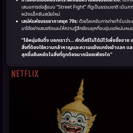
การออกแบบคอร์โอกราฟีที่เน้นความสมจริงและดิบ:
แตกต่
เสนอการต่อสู้แบบ “Street Fight” ที่ดูเป็นธรรมชาติ เน้นก
หนังแอ็กชันสมัยใหม่
เสน่ห์แห่งบรรยากาศยุค 70s:
ด้วยโลเคชันการถ่ายทำในประ
มาได้อย่างสมจริงและให้ความรู้สึกย้อนยุคที่อบอุ่นแต่หม่นหม
“ไอ้หนุ่มซินตึ้ง บอกเราว่า… ศักดิ์ศรีไม่ได้มีไว้เพื่อซื
สิ่งที่ต้องใช้ความกล้าหาญและความแข็งแกร่งเข้าแลก และในฐานะ
ลุกขึ้นยืนหยัดในสิ่งที่ถูกต้องมากน้อยเพียงใด”