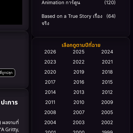
Animation การ์ตูน
(120)
Based on a True Story เรื่อง
(64)
จริง
Based on Novel
(20)
เลือกดูตามปีที่ฉาย
Biography ชีวิตจริง
(66)
2026
2025
2024
2023
2022
2021
Black Comedy
(30)
2020
2019
2018
ี่ถูกปลุก
Classic หนังคลาสสิก
(23)
2017
2016
2015
Comedy ตลก
(475)
2014
2013
2012
ลปะการ
2011
2010
2009
Coming-of-age ชีวิตวัยรุ่น
(43)
2008
2007
2005
Conspiracy
(2)
) ผลงานที่
2004
2003
2002
“A Gritty,
Crime อาชญากรรม
2001
2000
1999
(355)