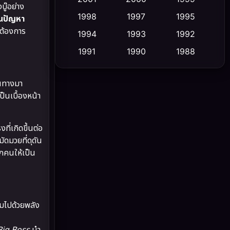
ู๊อย่าง
1998
1997
1995
อนปัญหา
Cult Film
(5)
่ต้องการ
1994
1993
1992
Culture
(23)
1991
1990
1988
1986
1985
1983
Dance เต้น
(6)
ินทางมา
1982
1981
1978
DC
(2)
ป็นเบื้องหน้า
1974
1971
1962
Detective สืบสวน
(5)
ี่เกิดขึ้นต่อ
ัดมวยที่ดุดัน
Detective สืบสวน
(56)
กคนให้เป็น
Disaster
(10)
Disney+
(24)
ต็มไปด้วยพลัง
Documentary สารคดี
(92)