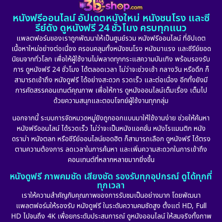
หนังฟรีออนไลน์ อัปเดตหนังใหม่ หนังชนโรง และซี
รีย์ดัง ดูหนังฟรี 24 ชั่วโมง ครบทุกแนว
แพลตฟอร์มของเราถูกพัฒนาให้เป็นศูนย์รวม หนังฟรีออนไลน์ ที่อัปเดต
เนื้อหาใหม่อย่างต่อเนื่อง ครอบคลุมทั้งหนังชนโรง หนังมาแรง และซีรีย์ยอด
นิยมจากทั่วโลก เพื่อให้ผู้ใช้งานไม่พลาดทุกกระแสความบันเทิง พร้อมรองรับ
การ ดูหนังฟรี 24 ชั่วโมง ได้ตลอดเวลา ไม่ว่าจะช่วงเช้า กลางวัน หรือดึก ก็
สามารถเข้าถึง หนังดูฟรี ได้อย่างสะดวก รวดเร็ว และต่อเนื่อง อีกทั้งยังมี
การคัดสรรคอนเทนต์คุณภาพ เพื่อให้การ ดูหนังออนไลน์เต็มเรื่อง เต็มไป
ด้วยความสนุกและตอบโจทย์ผู้ใช้งานทุกกลุ่ม
นอกจากนี้ ระบบการจัดหมวดหมู่ยังถูกออกแบบมาให้ใช้งานง่าย ช่วยให้ค้นหา
หนังฟรีออนไลน์ ได้รวดเร็ว ไม่ว่าจะเป็นหนังแอคชั่น หนังโรแมนติก หนัง
ดราม่า หนังตลก หรือซีรีย์ออนไลน์ยอดฮิต ก็สามารถเลือก ดูหนังฟรี ได้ตรง
ตามความต้องการ ลดเวลาในการค้นหา และเพิ่มความสะดวกในการเข้าถึง
คอนเทนต์ที่หลากหลายมากยิ่งขึ้น
หนังดูฟรี ภาพคมชัด เสียงชัด รองรับทุกอุปกรณ์ ดูได้ทุกที่
ทุกเวลา
เราให้ความสำคัญกับคุณภาพของการรับชมเป็นอย่างมาก โดยพัฒนา
แพลตฟอร์มให้รองรับ หนังดูฟรี ในระดับความคมชัดสูง ตั้งแต่ HD, Full
HD ไปจนถึง 4K เพื่อยกระดับประสบการณ์ ดูหนังออนไลน์ ให้สมจริงทั้งภาพ