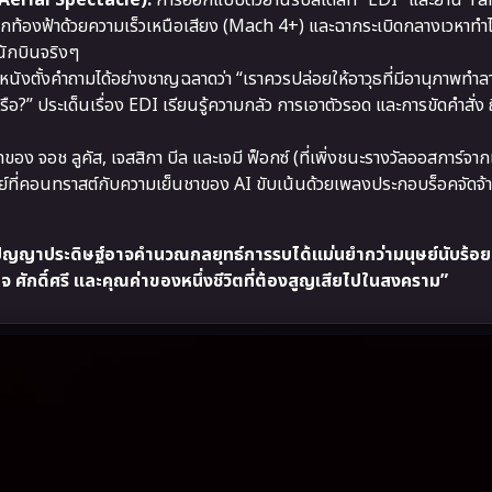
Aerial Spectacle):
การออกแบบตัวยานรบสเตลท์ “EDI” และยาน Ta
วกท้องฟ้าด้วยความเร็วเหนือเสียง (Mach 4+) และฉากระเบิดกลางเวหาทำไ
งนักบินจริงๆ
หนังตั้งคำถามได้อย่างชาญฉลาดว่า “เราควรปล่อยให้อาวุธที่มีอานุภาพทำล
?” ประเด็นเรื่อง EDI เรียนรู้ความกลัว การเอาตัวรอด และการขัดคำสั่ง ถื
 จอช ลูคัส, เจสสิกา บีล และเจมี ฟ็อกซ์ (ที่เพิ่งชนะรางวัลออสการ์จากเ
์ที่คอนทราสต์กับความเย็นชาของ AI ขับเน้นด้วยเพลงประกอบร็อคจัดจ
ัญญาประดิษฐ์อาจคำนวณกลยุทธ์การรบได้แม่นยำกว่ามนุษย์นับร้อยเ
็นใจ ศักดิ์ศรี และคุณค่าของหนึ่งชีวิตที่ต้องสูญเสียไปในสงคราม”