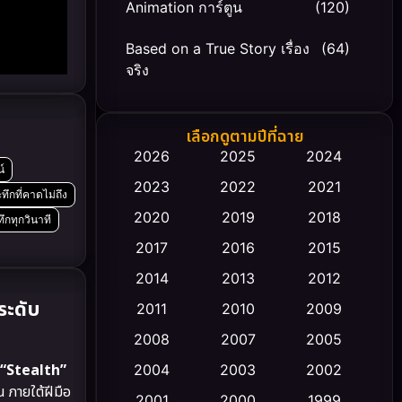
Animation การ์ตูน
(120)
Based on a True Story เรื่อง
(64)
จริง
Based on Novel
(20)
เลือกดูตามปีที่ฉาย
Biography ชีวิตจริง
(66)
2026
2025
2024
์
2023
2022
2021
Black Comedy
(30)
ึกที่คาดไม่ถึง
2020
2019
2018
ทึกทุกวินาที
Classic หนังคลาสสิก
(23)
2017
2016
2015
Comedy ตลก
(470)
2014
2013
2012
ระดับ
2011
2010
2009
Coming-of-age ชีวิตวัยรุ่น
(43)
2008
2007
2005
Conspiracy
(2)
“Stealth”
2004
2003
2002
 ภายใต้ฝีมือ
Crime อาชญากรรม
2001
2000
1999
(352)