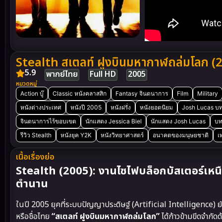
Stealth สเตลท์ ฝูงบินมหากาฬถล่มโลก (
5.9
พากย์ไทย
Full HD
2005
หมวดหมู่
Action บู๊
Classic หนังคลาสสิก
Fantasy จินตนาการ
Film
Military
หนังต่างประเทศ
หนังปี 2005
หนังฝรั่ง
หนังยอดนิยม
Josh Lucas บ
จินตนาการไร้ขอบเขต
นักแสดง Jessica Biel
นักแสดง Josh Lucas
บท
รีวิว Stealth
หนังยุค Y2K
หนังวิทยาศาสตร์
อนาคตของมนุษยชาติ
เ
เนื้อเรื่องย่อ
Stealth (2005): งานไซไฟบล็อกบัสเตอร์เหนื
ตำนาน
ในปี 2005 ยุคที่ระบบปัญญาประดิษฐ์ (Artificial Intelligence) ย
หรือชื่อไทย
“สเตลท์ ฝูงบินมหากาฬถล่มโลก”
ได้ก้าวข้ามขีดจำกั