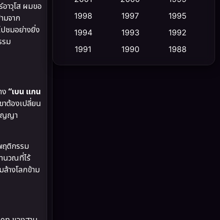
์อาวุโส ผมขอ
1998
1997
1995
้ามจาก
Cult Film
(5)
ไปชมอย่างยิ่ง
1994
1993
1992
รรม
Culture
(23)
1991
1990
1988
1986
1985
1983
Dance เต้น
(6)
1982
1981
1978
DC
(2)
่าง
“เบน แกน
1974
1971
1962
ขาต้องเปลี่ยน
Detective สืบสวน
(5)
ปัญญา
Detective สืบสวน
(56)
ีพฤติกรรม
นวณที่ไร้
Disaster
(10)
ามล้างโลกข้าม
Disney+
(23)
Documentary สารคดี
(91)