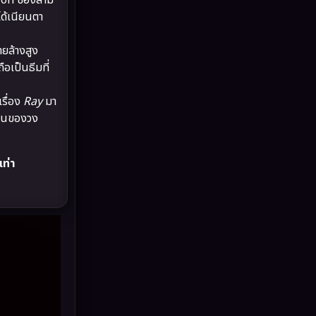
lon ของสาม
Drama ดราม่า
(887)
ด้เนียนตา
Dystopian
(17)
ายล้างสูง
อเป็นธีมที่
Emotional
(101)
รื่อง
Ray
มา
Epic มหากาพย์
(17)
้านของวง
Erotic
(10)
ท่า
Family ครอบครัว
(226)
Fantasy จินตนาการ
(256)
Fiction
(11)
Film
(57)
Gothic
(6)