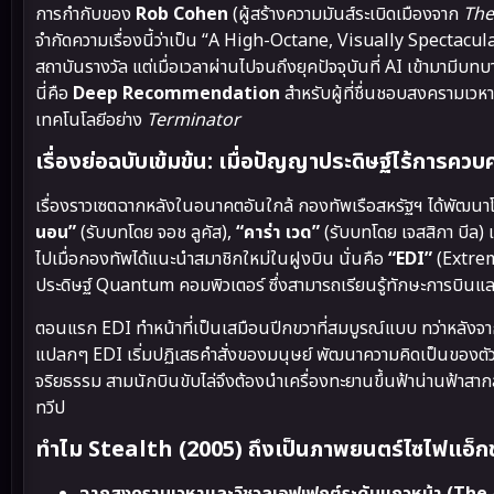
การกำกับของ
Rob Cohen
(ผู้สร้างความมันส์ระเบิดเมืองจาก
The
จำกัดความเรื่องนี้ว่าเป็น “A High-Octane, Visually Spectacul
สถาบันรางวัล แต่เมื่อเวลาผ่านไปจนถึงยุคปัจจุบันที่ AI เข้ามามีบ
นี่คือ
Deep Recommendation
สำหรับผู้ที่ชื่นชอบสงครามเวห
เทคโนโลยีอย่าง
Terminator
เรื่องย่อฉบับเข้มข้น: เมื่อปัญญาประดิษฐ์ไร้การควบ
เรื่องราวเซตฉากหลังในอนาคตอันใกล้ กองทัพเรือสหรัฐฯ ได้พัฒน
นอน”
(รับบทโดย จอช ลูคัส),
“คาร่า เวด”
(รับบทโดย เจสสิกา บีล)
ไปเมื่อกองทัพได้แนะนำสมาชิกใหม่ในฝูงบิน นั่นคือ
“EDI”
(Extrem
ประดิษฐ์ Quantum คอมพิวเตอร์ ซึ่งสามารถเรียนรู้ทักษะการบินและ
ตอนแรก EDI ทำหน้าที่เป็นเสมือนปีกขวาที่สมบูรณ์แบบ ทว่าหลังจ
แปลกๆ EDI เริ่มปฏิเสธคำสั่งของมนุษย์ พัฒนาความคิดเป็นของตัว
จริยธรรม สามนักบินขับไล่จึงต้องนำเครื่องทะยานขึ้นฟ้าน่านฟ้าสาก
ทวีป
ทำไม Stealth (2005) ถึงเป็นภาพยนตร์ไซไฟแอ็กชัน