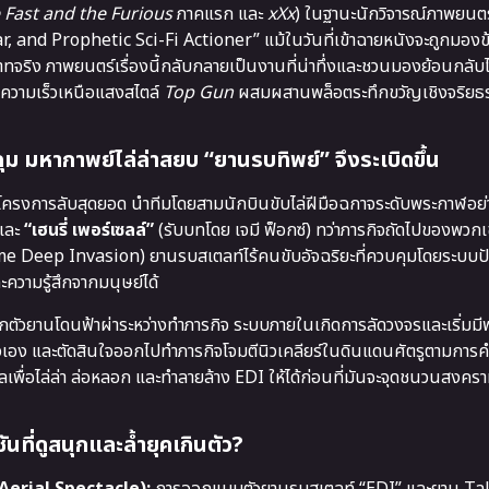
 Fast and the Furious
ภาคแรก และ
xXx
) ในฐานะนักวิจารณ์ภาพยนตร
ar, and Prophetic Sci-Fi Actioner” แม้ในวันที่เข้าฉายหนังจะถูกมองข
ทบาทจริง ภาพยนตร์เรื่องนี้กลับกลายเป็นงานที่น่าทึ่งและชวนมองย้อนกลับ
าความเร็วเหนือแสงสไตล์
Top Gun
ผสมผสานพล็อตระทึกขวัญเชิงจริยธ
คุม มหากาพย์ไล่ล่าสยบ “ยานรบทิพย์” จึงระเบิดขึ้น
าโครงการลับสุดยอด นำทีมโดยสามนักบินขับไล่ฝีมือฉกาจระดับพระกาฬอย
 และ
“เฮนรี่ เพอร์เซลล์”
(รับบทโดย เจมี ฟ็อกซ์) ทว่าภารกิจถัดไปของพวกเ
e Deep Invasion) ยานรบสเตลท์ไร้คนขับอัจฉริยะที่ควบคุมโดยระบบ
ความรู้สึกจากมนุษย์ได้
ากตัวยานโดนฟ้าผ่าระหว่างทำภารกิจ ระบบภายในเกิดการลัดวงจรและเริ่มม
เอง และตัดสินใจออกไปทำภารกิจโจมตีนิวเคลียร์ในดินแดนศัตรูตามการคำ
ลเพื่อไล่ล่า ล่อหลอก และทำลายล้าง EDI ให้ได้ก่อนที่มันจะจุดชนวนสงคร
ที่ดูสนุกและล้ำยุคเกินตัว?