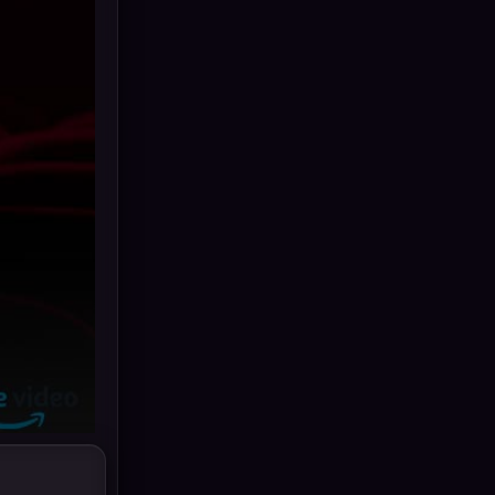
Grief
(6)
HBO GO
(11)
HBO Max
(2)
Healing
(11)
Heist
(7)
Historical
(25)
History ประวัติศาสตร์
(62)
Holiday
(2)
Horror สยองขวัญ
(391)
Human
(52)