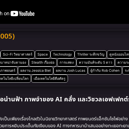
2005)
Sci-Fi วิทยาศาสตร์
Space
Technology
Thriller ระทึกขวัญ
ดูหนังออนไลน
ทบาทน่าจับตามอง
Stealth เรื่องย่อ
การแสดง
ความมันส์ระดับ 5 ดาว
ความระท
ภาพยนตร์
ผลงาน Jessica Biel
ผลงาน Josh Lucas
ผู้กำกับ Rob Cohen
ระ
ทคโนโลยีเปลี่ยนโลก
เมื่อเทคโนโลยีคือศัตรู
อน่านฟ้า ภาพจำของ AI คลั่ง และวิชวลเอฟเฟกต์
ังเป็นเพียงเรื่องไกลตัวในนิยายวิทยาศาสตร์ ภาพยนตร์แอ็กชันไซไฟอย่าง
ดด้วยการหยิบประเด็นภัยเงียบของ AI ทางทหารมานำเสนออย่างทะเยอทะยาน