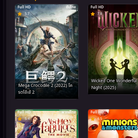
Full HD
ซับไทย
Full HD
5.7
7.8
Wicked One Wonderful
Mega Crocodile 2 (2022) โค
Night (2025)
รตไอ้เข้ 2
Full HD
พากย์ไทย
Full HD
เ
5.4
6.5