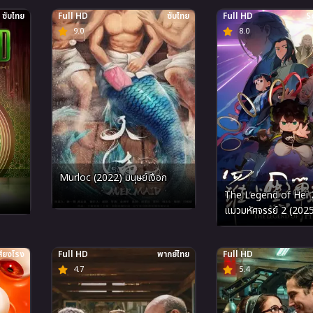
ซับไทย
Full HD
ซับไทย
Full HD
S
9.0
8.0
Murloc (2022) มนุษย์เงือก
The Legend of Hei 2 เฮย ภ
แมวมหัศจรรย์ 2 (202
สียงโรง
Full HD
พากย์ไทย
Full HD
4.7
5.4