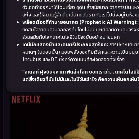
ฉากสงครามเวหาและวิชวลเอฟเฟกต์ระดับแถวหน้า (The 
ตัวเอกทำออกมาได้โฉบเฉี่ยว ดุดัน ล้ำสมัยมาก ฉากการบินแห
สะใจ และให้ความรู้สึกตื่นเต้นกดดันราวกับเราไปนั่งอยู่ในห้อ
พล็อตเรื่องที่ทำนายอนาคต (Prophetic AI Warning):
ตัดสินใจฆ่าคนตามอัลกอริทึมโดยไม่มีมนุษย์คอยควบคุมจริงหรือ
ร่วมสมัยกับโลกเทคโนโลยีในปัจจุบันอย่างน่าขนลุก
เคมีนักแสดงนำและดนตรีประกอบสุดร็อค:
การปะทะบทบาทของ
หมาดๆ ในตอนนั้น) มอบพลังของทีมเวิร์กและความเป็นมนุษย
Incubus และ BT ยิ่งทวีความมันส์สะใจตลอดทั้งเรื่อง
“สเตลท์ ฝูงบินมหากาฬถล่มโลก บอกเราว่า… เทคโนโลยีป
แต่สิ่งเดียวที่มันไม่มีและไม่มีวันเข้าใจ คือความเห็นอกเห