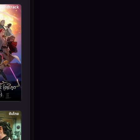
oundtrack
Inspirational แรงบันดาลใจ
(93)
Investigation
(49)
iQIYI
(59)
Kids
(13)
LGBTQ
(10)
Love
(73)
ูต
5)
Martial
(7)
Martial Arts
(43)
ซับไทย
marvel
(7)