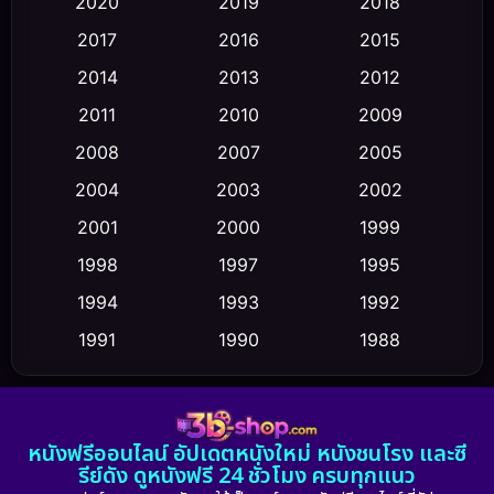
2020
2019
2018
2017
2016
2015
Comedy ตลก
(475)
2014
2013
2012
Coming-of-age ชีวิตวัยรุ่น
(43)
2011
2010
2009
Conspiracy
(2)
2008
2007
2005
2004
2003
2002
Crime อาชญากรรม
(355)
2001
2000
1999
Cult Film
(5)
1998
1997
1995
Culture
1994
1993
1992
(23)
1991
1990
1988
Dance เต้น
(6)
1986
1985
1983
DC
(2)
1982
1981
1978
หนังฟรีออนไลน์ อัปเดตหนังใหม่ หนังชนโรง และซี
1974
1971
1962
Detective สืบสวน
(5)
รีย์ดัง ดูหนังฟรี 24 ชั่วโมง ครบทุกแนว