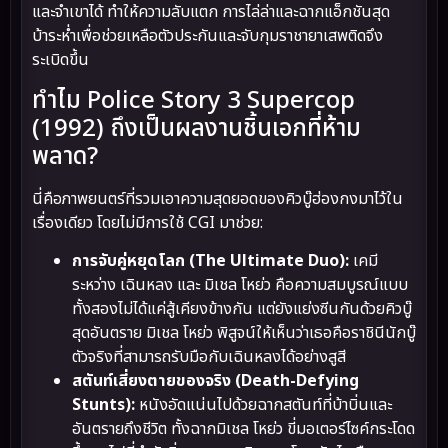
และจำเขาได้ ทำให้ความลับแตก การไล่ล่าและฉากแอ็กชันสุด
บ้าระห่ำเพื่อช่วยเหลือตัวประกันและจับกุมราชายาเสพติดจึง
ระเบิดขึ้น
ทำไม Police Story 3 Supercop
(1992) ถึงเป็นผลงานชิ้นเอกที่ห้าม
พลาด?
นี่คือภาพยนตร์ที่รวมเอาความสุดยอดของคิวบู๊ฮ่องกงมาไว้ใน
เรื่องเดียว โดยไม่มีการใช้ CGI มาช่วย:
การจับคู่หยุดโลก (The Ultimate Duo):
เคมี
ระหว่าง เฉินหลง และ มิเชล โหย่ว คือความสมบูรณ์แบบ
ทั้งสองไม่ได้แค่สู้เคียงข้างกัน แต่ยังแย่งซีนกันด้วยคิวบู๊
สุดอันตราย มิเชล โหย่ว พิสูจน์ให้เห็นว่าเธอคือราชินีนักบู๊
ตัวจริงที่สามารถรับมือกับเฉินหลงได้อย่างสูสี
สตันท์เสี่ยงตายของจริง (Death-Defying
Stunts):
หนังอัดแน่นไปด้วยฉากสตันท์ที่บ้าบิ่นและ
อันตรายถึงชีวิต ทั้งฉากมิเชล โหย่ว ขี่มอเตอร์ไซค์กระโดด