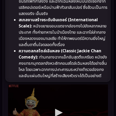
ขึ้นรถไฟที่กำลังวิ่ง และฉากเฉินหลงโหนบันไดเชือกจาก
เฮลิคอปเตอร์เหนือน่านฟ้ากัวลาลัมเปอร์ ซึ่งล้วนเป็นการ
แสดงจริง เจ็บจริง
สเกลงานสร้างระดับอินเตอร์ (International
Scale):
หนังขยายขอบเขตจากฮ่องกงไปยังหลากหลาย
ประเทศ ทั้งค่ายทหารในป่าเมืองไทย และฉากไล่ล่ากลาง
เมืองหลวงของมาเลเซีย ทำให้ภาพยนตร์มีความยิ่งใหญ่
และตื่นตาตื่นใจตลอดทั้งเรื่อง
ความตลกสไตล์เฉินหลง (Classic Jackie Chan
Comedy):
ท่ามกลางฉากแอ็กชันสุดตึงเครียด หนังยัง
คงแทรกมุกตลกจังหวะซิทคอมสไตล์เฉินหลงได้อย่างลื่น
ไหล โดยเฉพาะฉากการปะทะคารมระหว่างตำรวจฮ่องกง
และจีนแผ่นดินใหญ่ที่สร้างเสียงหัวเราะได้เป็นอย่างดี