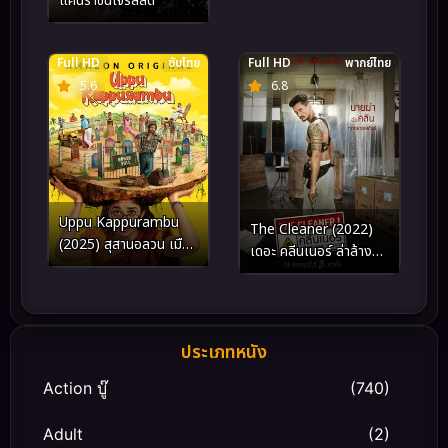
แค้นราชินีโจรสลัด
Full HD
ซับไทย
Full HD
พากย์ไทย
5.6
6.8
Uppu Kappurambu
The Cleaner (2022)
(2025) สุสานอลวน เมือง
เดอะ คลีนเนอร์ ล่าล้าง
อลเวง
บาป
ประเภทหนัง
Action บู๊
(740)
Adult
(2)