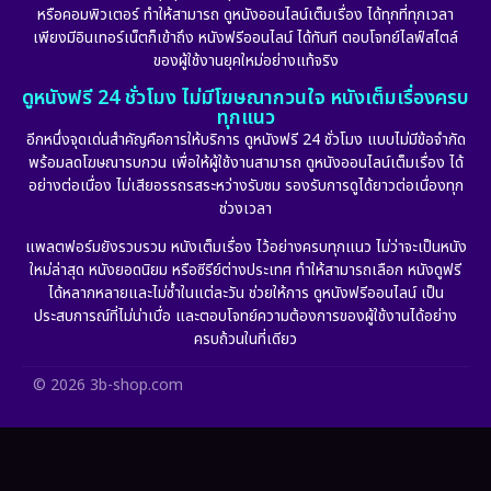
หรือคอมพิวเตอร์ ทำให้สามารถ ดูหนังออนไลน์เต็มเรื่อง ได้ทุกที่ทุกเวลา
Fantasy จินตนาการ
(265)
เพียงมีอินเทอร์เน็ตก็เข้าถึง หนังฟรีออนไลน์ ได้ทันที ตอบโจทย์ไลฟ์สไตล์
ของผู้ใช้งานยุคใหม่อย่างแท้จริง
Fiction
(11)
ดูหนังฟรี 24 ชั่วโมง ไม่มีโฆษณากวนใจ หนังเต็มเรื่องครบ
ทุกแนว
Film
(57)
อีกหนึ่งจุดเด่นสำคัญคือการให้บริการ ดูหนังฟรี 24 ชั่วโมง แบบไม่มีข้อจำกัด
พร้อมลดโฆษณารบกวน เพื่อให้ผู้ใช้งานสามารถ ดูหนังออนไลน์เต็มเรื่อง ได้
Gothic
(6)
อย่างต่อเนื่อง ไม่เสียอรรถรสระหว่างรับชม รองรับการดูได้ยาวต่อเนื่องทุก
ช่วงเวลา
Grief
(6)
แพลตฟอร์มยังรวบรวม หนังเต็มเรื่อง ไว้อย่างครบทุกแนว ไม่ว่าจะเป็นหนัง
ใหม่ล่าสุด หนังยอดนิยม หรือซีรีย์ต่างประเทศ ทำให้สามารถเลือก หนังดูฟรี
HBO GO
(11)
ได้หลากหลายและไม่ซ้ำในแต่ละวัน ช่วยให้การ ดูหนังฟรีออนไลน์ เป็น
ประสบการณ์ที่ไม่น่าเบื่อ และตอบโจทย์ความต้องการของผู้ใช้งานได้อย่าง
HBO Max
(2)
ครบถ้วนในที่เดียว
Healing
(11)
© 2026 3b-shop.com
Heist
(7)
Historical
(25)