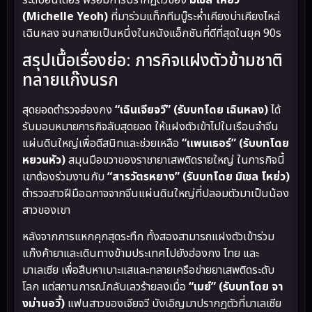
(Michelle Yeoh)
ที่มาร่วมแท็กทีมบู๊ระห่ำเคียงบ่าเคียงไหล่
เฉินหลง จนกลายเป็นหนึ่งในหนังแอ็กชันที่ดีที่สุดในยุค 90s
สรุปเนื้อเรื่องย่อ: ภารกิจแฝงตัวข้ามชาติ
ทลายแก๊งนรก
สุดยอดตำรวจฮ่องกง
“เฉินเจียจวี” (รับบทโดย เฉินหลง)
ได้
รับมอบหมายภารกิจลับสุดยอด ให้แฝงตัวเข้าไปในเรือนจำจีน
แผ่นดินใหญ่เพื่อตีสนิทและช่วยเหลือ
“แพนเธอร์” (รับบทโดย
หยวนหัว)
สมุนมือขวาของราชายาเสพติดรายใหญ่ ในภารกิจนี้
เขาต้องร่วมงานกับ
“สารวัตรหยาง” (รับบทโดย มิเชล โหย่ว)
ตำรวจสาวฝีมือฉกาจจากจีนแผ่นดินใหญ่ที่ปลอมตัวมาเป็นน้อง
สาวของเขา
หลังจากการแหกคุกสุดระทึก ทั้งสองสามารถแฝงตัวเข้าร่วม
แก๊งค้ายาและเดินทางข้ามประเทศไปยังฮ่องกง ไทย และ
มาเลเซีย เพื่อสืบหาเบาะแสและทลายเครือข่ายยาเสพติดระดับ
โลก แต่สถานการณ์กลับเลวร้ายลงเมื่อ
“เมย์” (รับบทโดย จา
งม่านอวี้)
แฟนสาวของเจียจวี บังเอิญมาปรากฏตัวที่มาเลเซีย