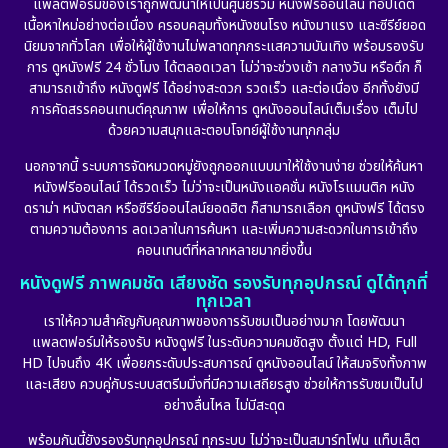
แพลตฟอร์มของเราถูกพัฒนาให้เป็นศูนย์รวม หนังฟรีออนไลน์ ที่อัปเดต
Detective สืบสวน
(56)
เนื้อหาใหม่อย่างต่อเนื่อง ครอบคลุมทั้งหนังชนโรง หนังมาแรง และซีรีย์ยอด
นิยมจากทั่วโลก เพื่อให้ผู้ใช้งานไม่พลาดทุกกระแสความบันเทิง พร้อมรองรับ
Disaster
(10)
การ ดูหนังฟรี 24 ชั่วโมง ได้ตลอดเวลา ไม่ว่าจะช่วงเช้า กลางวัน หรือดึก ก็
สามารถเข้าถึง หนังดูฟรี ได้อย่างสะดวก รวดเร็ว และต่อเนื่อง อีกทั้งยังมี
Disney+
(24)
การคัดสรรคอนเทนต์คุณภาพ เพื่อให้การ ดูหนังออนไลน์เต็มเรื่อง เต็มไป
ด้วยความสนุกและตอบโจทย์ผู้ใช้งานทุกกลุ่ม
Documentary สารคดี
(92)
นอกจากนี้ ระบบการจัดหมวดหมู่ยังถูกออกแบบมาให้ใช้งานง่าย ช่วยให้ค้นหา
หนังฟรีออนไลน์ ได้รวดเร็ว ไม่ว่าจะเป็นหนังแอคชั่น หนังโรแมนติก หนัง
Drama ดราม่า
(898)
ดราม่า หนังตลก หรือซีรีย์ออนไลน์ยอดฮิต ก็สามารถเลือก ดูหนังฟรี ได้ตรง
ตามความต้องการ ลดเวลาในการค้นหา และเพิ่มความสะดวกในการเข้าถึง
Dystopian
(17)
คอนเทนต์ที่หลากหลายมากยิ่งขึ้น
หนังดูฟรี ภาพคมชัด เสียงชัด รองรับทุกอุปกรณ์ ดูได้ทุกที่
Emotional
(101)
ทุกเวลา
เราให้ความสำคัญกับคุณภาพของการรับชมเป็นอย่างมาก โดยพัฒนา
Epic มหากาพย์
(17)
แพลตฟอร์มให้รองรับ หนังดูฟรี ในระดับความคมชัดสูง ตั้งแต่ HD, Full
HD ไปจนถึง 4K เพื่อยกระดับประสบการณ์ ดูหนังออนไลน์ ให้สมจริงทั้งภาพ
Erotic
(10)
และเสียง ควบคู่กับระบบสตรีมมิ่งที่มีความเสถียรสูง ช่วยให้การรับชมเป็นไป
อย่างลื่นไหล ไม่มีสะดุด
Family ครอบครัว
(227)
พร้อมกันนี้ยังรองรับทุกอุปกรณ์ ทุกระบบ ไม่ว่าจะเป็นสมาร์ทโฟน แท็บเล็ต