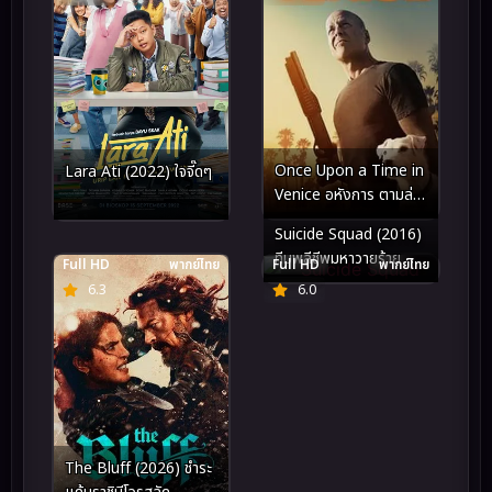
Once Upon a Time in
Lara Ati (2022) ใจจี๊ดๆ
Venice อหังการ ตามล่า
กลางกรุงเวนิส (2017)
Suicide Squad (2016)
ทีมพลีชีพมหาวายร้าย
Full HD
พากย์ไทย
Full HD
พากย์ไทย
6.3
6.0
The Bluff (2026) ชำระ