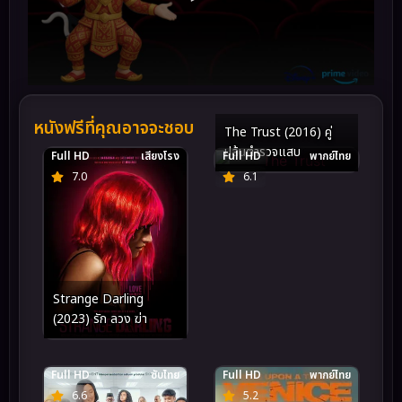
หนังฟรีที่คุณอาจจะชอบ
The Trust (2016) คู่
ปล้นตำรวจแสบ
Full HD
เสียงโรง
Full HD
พากย์ไทย
7.0
6.1
Strange Darling
(2023) รัก ลวง ฆ่า
Full HD
ซับไทย
Full HD
พากย์ไทย
6.6
5.2