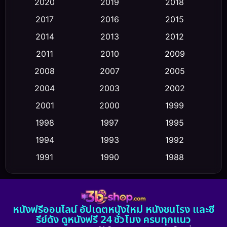
2020
2019
2018
2017
2016
2015
Comedy ตลก
(475)
2014
2013
2012
Coming-of-age ชีวิตวัยรุ่น
(43)
2011
2010
2009
Conspiracy
(2)
2008
2007
2005
2004
2003
2002
Crime อาชญากรรม
(355)
2001
2000
1999
Cult Film
(5)
1998
1997
1995
Culture
1994
1993
1992
(23)
1991
1990
1988
Dance เต้น
(6)
1986
1985
1983
DC
(2)
1982
1981
1978
หนังฟรีออนไลน์ อัปเดตหนังใหม่ หนังชนโรง และซี
1974
1971
1962
Detective สืบสวน
(5)
รีย์ดัง ดูหนังฟรี 24 ชั่วโมง ครบทุกแนว