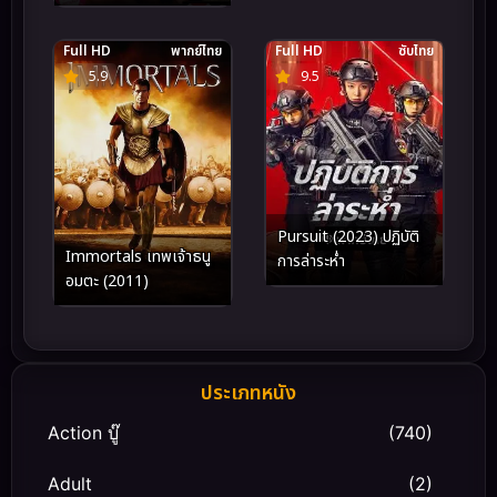
Full HD
พากย์ไทย
Full HD
ซับไทย
5.9
9.5
Pursuit (2023) ปฏิบัติ
Immortals เทพเจ้าธนู
การล่าระห่ำ
อมตะ (2011)
ประเภทหนัง
Action บู๊
(740)
Adult
(2)