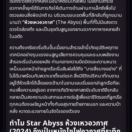
เรื่องราวเซตฉากหลังในอนาคตอันไกลโพ้น เมื่อยานสำรวจ
อวกาศล้ำยุคได้รับภารกิจให้เดินทางข้ามผ่านกาแล็กซีเพื่อไป
ตรวจสอบสิ่งผิดปกติ ณ บริเวณขอบเขตพื้นที่ลึกลับที่ถูกขนาน
นามว่า
“ห้วงเหวอวกาศ”
(The Abyss) พื้นที่ที่ไม่มีแสงดาว
ดวงใดส่องถึง และเป็นจุดดับสูญของยานอวกาศทหารหลายลำ
ในอดีต
ความตึงเครียดเริ่มต้นขึ้นเมื่อยานสำรวจลำนี้เกิดอุบัติเหตุทาง
เทคนิคอย่างรุนแรงจนสูญเสียการควบคุมและระบบพลังงาน
สำรองเริ่มนับถอยหลัง ท่ามกลางความมืดมิดและความหนาว
เหน็บนอกหน้าต่างลูกเรือเริ่มสัมผัสได้ถึง “บางสิ่งบางอย่าง” ที่
ไม่ได้มาพร้อมกับพวกเขาตั้งแต่แรก สิ่งมีชีวิตปริศนาที่กบดาน
อยู่ใต้ห้วงลึกได้เล็ดลอดเข้ามาในยานและเริ่มออกล่าลูกเรือทีละ
คนเพื่อความอยู่รอด จากภารกิจวิทยาศาสตร์ระดับชาติจึงกลับ
กลายเป็นสงครามประสาทและการต่อสู้เพื่อเอาชีวิตรอดที่ลูกเรือ
ทุกคนต้องเผชิญหน้าทั้งกับอสุรกายร้ายภายนอก และความบ้า
คลั่ง หวาดระแวงภายในจิตใจของตัวเอง
ทำไม Star Abyss ห้วงเหวอวกาศ
(2024) ถึงเป็นหนังไซไฟอวกาศที่ระทึก