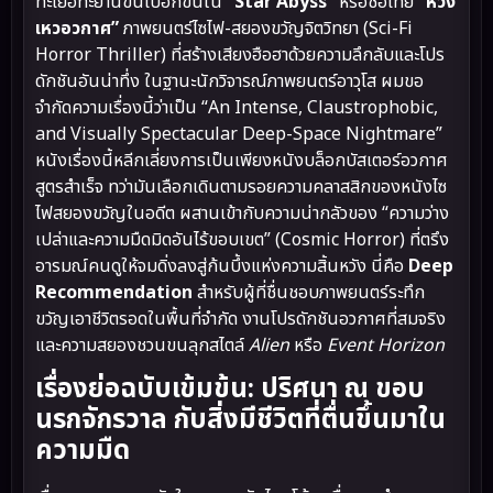
ทะเยอทะยานขึ้นไปอีกขั้นใน
“Star Abyss”
หรือชื่อไทย
“ห้วง
เหวอวกาศ”
ภาพยนตร์ไซไฟ-สยองขวัญจิตวิทยา (Sci-Fi
Horror Thriller) ที่สร้างเสียงฮือฮาด้วยความลึกลับและโปร
ดักชันอันน่าทึ่ง ในฐานะนักวิจารณ์ภาพยนตร์อาวุโส ผมขอ
จำกัดความเรื่องนี้ว่าเป็น “An Intense, Claustrophobic,
and Visually Spectacular Deep-Space Nightmare”
หนังเรื่องนี้หลีกเลี่ยงการเป็นเพียงหนังบล็อกบัสเตอร์อวกาศ
สูตรสำเร็จ ทว่ามันเลือกเดินตามรอยความคลาสสิกของหนังไซ
ไฟสยองขวัญในอดีต ผสานเข้ากับความน่ากลัวของ “ความว่าง
เปล่าและความมืดมิดอันไร้ขอบเขต” (Cosmic Horror) ที่ตรึง
อารมณ์คนดูให้จมดิ่งลงสู่ก้นบึ้งแห่งความสิ้นหวัง นี่คือ
Deep
Recommendation
สำหรับผู้ที่ชื่นชอบภาพยนตร์ระทึก
ขวัญเอาชีวิตรอดในพื้นที่จำกัด งานโปรดักชันอวกาศที่สมจริง
และความสยองชวนขนลุกสไตล์
Alien
หรือ
Event Horizon
เรื่องย่อฉบับเข้มข้น: ปริศนา ณ ขอบ
นรกจักรวาล กับสิ่งมีชีวิตที่ตื่นขึ้นมาใน
ความมืด