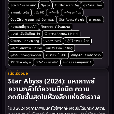
Sci-Fi วิทยาศาสตร์
Space
Thriller ระทึกขวัญ
ดูหนังออนไลน์
รวมหนังเอเชีย
หนัง HD
หนังฝรั่ง
หนังยอดนิยม
Gao Zhiting บทบาทน่าจับตามอง
Star Abyss เรื่องย่อ
การแสดง
ความลับที่ถูกซ่อนไว้
จินตนาการไร้ขอบเขต
ดราม่าเข้มข้นบีบหัวใจ
นักแสดง Andrew Lin Hoi
นักแสดง Gao Zhiting
บทภาพยนตร์
ปฏิบัติการสุดเดือด
ผลงาน Andrew Lin Hoi
ผลงาน Gao Zhiting
ผู้กำกับ Zhang Xiaobei
ฝันร้ายที่เป็นจริง
ภัยคุกคามจากต่างดาว
รีวิว Star Abyss
หนังวิทยาศาสตร์
อนาคตของมนุษยชาติ
เนื้อเรื่องย่อ
Star Abyss (2024): มหากาพย์
ความกลัวใต้ความมืดมิด ความ
กดดันขั้นสุดในห้วงลึกแห่งจักรวาล
ในปี 2024 วงการภาพยนตร์ไซไฟจากฝั่งเอเชียได้ยกระดับความ