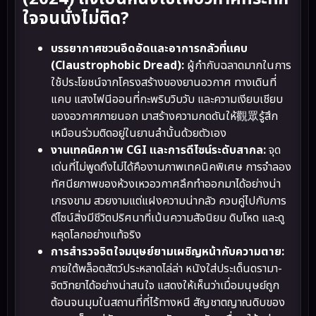
ใจจนนั่งไม่ติด?
บรรยากาศชวนอึดอัดและอาการกลัวที่แคบ
(Claustrophobic Dread):
ผู้กำกับฉลาดมากในการ
ใช้ประโยชน์จากโครงสร้างของยานอวกาศ ทางเดินที่
แคบ แสงไฟนีออนที่กะพริบวิบวับ และความเงียบเชียบ
ของอวกาศภายนอก มาสร้างความกดดันให้觀眾รู้สึก
เหมือนร่วมติดอยู่ในยานลำนั้นด้วยตัวเอง
งานเทคนิคภาพ CGI และการดีไซน์ระดับสากล:
จุด
เด่นที่ไม่พูดถึงไม่ได้คืองานภาพเทคนิคพิเศษ การจำลอง
ทัศนียภาพของห้วงเหวอวกาศลึกทำออกมาได้อย่างน่า
เกรงขาม สวยงามแต่แฝงความน่ากลัว ควบคู่ไปกับการ
ดีไซน์สิ่งมีชีวิตปริศนาที่เน้นความสัจนิยม ดิบโหด และดู
หลุดโลกอย่างแท้จริง
การสำรวจจิตใจมนุษย์ยามเผชิญหน้ากับความตาย:
ภายใต้พล็อตสัตว์ประหลาดไล่ล่า หนังใส่ประเด็นดรามา-
จิตวิทยาได้อย่างน่าสนใจ แสดงให้เห็นว่าเมื่อมนุษย์ถูก
ต้อนจนมุมในสถานที่ที่ไร้ทางหนี สัญชาตญาณดิบของ