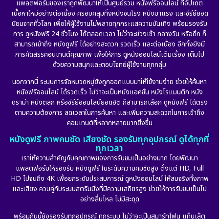
แพลตฟอร์มของเราถูกพัฒนาให้เป็นศูนย์รวม หนังฟรีออนไลน์ ที่อัปเดต
Detective สืบสวน
(56)
เนื้อหาใหม่อย่างต่อเนื่อง ครอบคลุมทั้งหนังชนโรง หนังมาแรง และซีรีย์ยอด
นิยมจากทั่วโลก เพื่อให้ผู้ใช้งานไม่พลาดทุกกระแสความบันเทิง พร้อมรองรับ
Disaster
(10)
การ ดูหนังฟรี 24 ชั่วโมง ได้ตลอดเวลา ไม่ว่าจะช่วงเช้า กลางวัน หรือดึก ก็
สามารถเข้าถึง หนังดูฟรี ได้อย่างสะดวก รวดเร็ว และต่อเนื่อง อีกทั้งยังมี
Disney+
(24)
การคัดสรรคอนเทนต์คุณภาพ เพื่อให้การ ดูหนังออนไลน์เต็มเรื่อง เต็มไป
ด้วยความสนุกและตอบโจทย์ผู้ใช้งานทุกกลุ่ม
Documentary สารคดี
(92)
นอกจากนี้ ระบบการจัดหมวดหมู่ยังถูกออกแบบมาให้ใช้งานง่าย ช่วยให้ค้นหา
หนังฟรีออนไลน์ ได้รวดเร็ว ไม่ว่าจะเป็นหนังแอคชั่น หนังโรแมนติก หนัง
Drama ดราม่า
(898)
ดราม่า หนังตลก หรือซีรีย์ออนไลน์ยอดฮิต ก็สามารถเลือก ดูหนังฟรี ได้ตรง
ตามความต้องการ ลดเวลาในการค้นหา และเพิ่มความสะดวกในการเข้าถึง
Dystopian
(17)
คอนเทนต์ที่หลากหลายมากยิ่งขึ้น
หนังดูฟรี ภาพคมชัด เสียงชัด รองรับทุกอุปกรณ์ ดูได้ทุกที่
Emotional
(101)
ทุกเวลา
เราให้ความสำคัญกับคุณภาพของการรับชมเป็นอย่างมาก โดยพัฒนา
Epic มหากาพย์
(17)
แพลตฟอร์มให้รองรับ หนังดูฟรี ในระดับความคมชัดสูง ตั้งแต่ HD, Full
HD ไปจนถึง 4K เพื่อยกระดับประสบการณ์ ดูหนังออนไลน์ ให้สมจริงทั้งภาพ
Erotic
(10)
และเสียง ควบคู่กับระบบสตรีมมิ่งที่มีความเสถียรสูง ช่วยให้การรับชมเป็นไป
อย่างลื่นไหล ไม่มีสะดุด
Family ครอบครัว
(227)
พร้อมกันนี้ยังรองรับทุกอุปกรณ์ ทุกระบบ ไม่ว่าจะเป็นสมาร์ทโฟน แท็บเล็ต