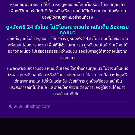
หรือคอมพิวเตอร์ ทำให้สามารถ ดูหนังออนไลน์เต็มเรื่อง ได้ทุกที่ทุกเวลา
Fantasy จินตนาการ
(265)
เพียงมีอินเทอร์เน็ตก็เข้าถึง หนังฟรีออนไลน์ ได้ทันที ตอบโจทย์ไลฟ์สไตล์
ของผู้ใช้งานยุคใหม่อย่างแท้จริง
Fiction
(11)
ดูหนังฟรี 24 ชั่วโมง ไม่มีโฆษณากวนใจ หนังเต็มเรื่องครบ
ทุกแนว
Film
(57)
อีกหนึ่งจุดเด่นสำคัญคือการให้บริการ ดูหนังฟรี 24 ชั่วโมง แบบไม่มีข้อจำกัด
พร้อมลดโฆษณารบกวน เพื่อให้ผู้ใช้งานสามารถ ดูหนังออนไลน์เต็มเรื่อง ได้
Gothic
(6)
อย่างต่อเนื่อง ไม่เสียอรรถรสระหว่างรับชม รองรับการดูได้ยาวต่อเนื่องทุก
ช่วงเวลา
Grief
(6)
แพลตฟอร์มยังรวบรวม หนังเต็มเรื่อง ไว้อย่างครบทุกแนว ไม่ว่าจะเป็นหนัง
ใหม่ล่าสุด หนังยอดนิยม หรือซีรีย์ต่างประเทศ ทำให้สามารถเลือก หนังดูฟรี
HBO GO
(11)
ได้หลากหลายและไม่ซ้ำในแต่ละวัน ช่วยให้การ ดูหนังฟรีออนไลน์ เป็น
ประสบการณ์ที่ไม่น่าเบื่อ และตอบโจทย์ความต้องการของผู้ใช้งานได้อย่าง
HBO Max
(2)
ครบถ้วนในที่เดียว
Healing
(11)
© 2026 3b-shop.com
Heist
(7)
Historical
(25)