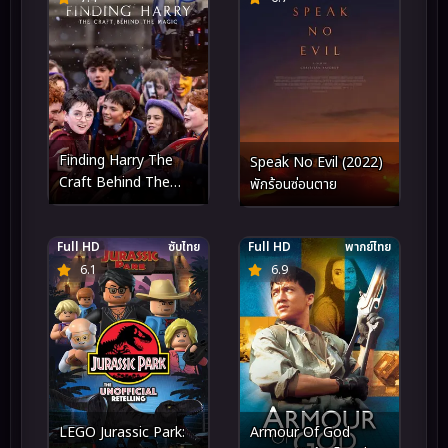
Finding Harry The
Speak No Evil (2022)
Craft Behind The
พักร้อนซ่อนตาย
Magic (2026) ตามหา
แฮร์รี่ งานฝีมือเบื้องหลัง
Full HD
ซับไทย
Full HD
พากย์ไทย
โลกเวทมนตร์
6.1
6.9
LEGO Jurassic Park:
Armour Of God