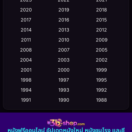
Classic หนังคลาสสิก
(23)
2020
2019
2018
2017
2016
2015
Comedy ตลก
(475)
2014
2013
2012
Coming-of-age ชีวิตวัยรุ่น
(43)
2011
2010
2009
Conspiracy
(2)
2008
2007
2005
2004
2003
2002
Crime อาชญากรรม
(355)
2001
2000
1999
Cult Film
(5)
1998
1997
1995
Culture
1994
1993
1992
(23)
1991
1990
1988
Dance เต้น
(6)
1986
1985
1983
DC
(2)
1982
1981
1978
หนังฟรีออนไลน์ อัปเดตหนังใหม่ หนังชนโรง และซี
1974
1971
1962
Detective สืบสวน
(5)