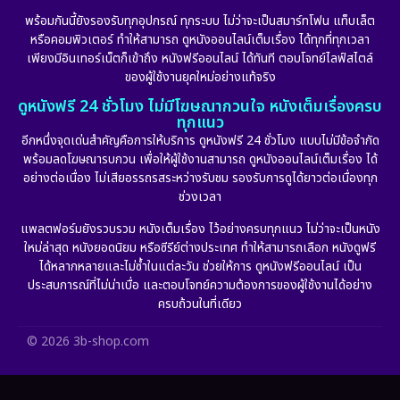
Family ครอบครัว
(227)
พร้อมกันนี้ยังรองรับทุกอุปกรณ์ ทุกระบบ ไม่ว่าจะเป็นสมาร์ทโฟน แท็บเล็ต
หรือคอมพิวเตอร์ ทำให้สามารถ ดูหนังออนไลน์เต็มเรื่อง ได้ทุกที่ทุกเวลา
Fantasy จินตนาการ
(265)
เพียงมีอินเทอร์เน็ตก็เข้าถึง หนังฟรีออนไลน์ ได้ทันที ตอบโจทย์ไลฟ์สไตล์
ของผู้ใช้งานยุคใหม่อย่างแท้จริง
Fiction
(11)
ดูหนังฟรี 24 ชั่วโมง ไม่มีโฆษณากวนใจ หนังเต็มเรื่องครบ
ทุกแนว
Film
(57)
อีกหนึ่งจุดเด่นสำคัญคือการให้บริการ ดูหนังฟรี 24 ชั่วโมง แบบไม่มีข้อจำกัด
พร้อมลดโฆษณารบกวน เพื่อให้ผู้ใช้งานสามารถ ดูหนังออนไลน์เต็มเรื่อง ได้
Gothic
(6)
อย่างต่อเนื่อง ไม่เสียอรรถรสระหว่างรับชม รองรับการดูได้ยาวต่อเนื่องทุก
ช่วงเวลา
Grief
(6)
แพลตฟอร์มยังรวบรวม หนังเต็มเรื่อง ไว้อย่างครบทุกแนว ไม่ว่าจะเป็นหนัง
ใหม่ล่าสุด หนังยอดนิยม หรือซีรีย์ต่างประเทศ ทำให้สามารถเลือก หนังดูฟรี
HBO GO
(11)
ได้หลากหลายและไม่ซ้ำในแต่ละวัน ช่วยให้การ ดูหนังฟรีออนไลน์ เป็น
ประสบการณ์ที่ไม่น่าเบื่อ และตอบโจทย์ความต้องการของผู้ใช้งานได้อย่าง
HBO Max
(2)
ครบถ้วนในที่เดียว
Healing
(11)
© 2026 3b-shop.com
Heist
(7)