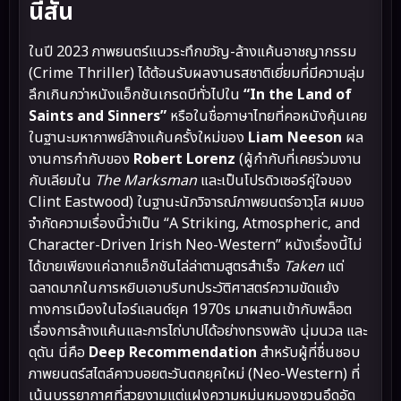
นีสัน
ในปี 2023 ภาพยนตร์แนวระทึกขวัญ-ล้างแค้นอาชญากรรม
(Crime Thriller) ได้ต้อนรับผลงานรสชาติเยี่ยมที่มีความลุ่ม
ลึกเกินกว่าหนังแอ็กชันเกรดบีทั่วไปใน
“In the Land of
Saints and Sinners”
หรือในชื่อภาษาไทยที่คอหนังคุ้นเคย
ในฐานะมหากาพย์ล้างแค้นครั้งใหม่ของ
Liam Neeson
ผล
งานการกำกับของ
Robert Lorenz
(ผู้กำกับที่เคยร่วมงาน
กับเลียมใน
The Marksman
และเป็นโปรดิวเซอร์คู่ใจของ
Clint Eastwood) ในฐานะนักวิจารณ์ภาพยนตร์อาวุโส ผมขอ
จำกัดความเรื่องนี้ว่าเป็น “A Striking, Atmospheric, and
Character-Driven Irish Neo-Western” หนังเรื่องนี้ไม่
ได้ขายเพียงแค่ฉากแอ็กชันไล่ล่าตามสูตรสำเร็จ
Taken
แต่
ฉลาดมากในการหยิบเอาบริบทประวัติศาสตร์ความขัดแย้ง
ทางการเมืองในไอร์แลนด์ยุค 1970s มาผสานเข้ากับพล็อต
เรื่องการล้างแค้นและการไถ่บาปได้อย่างทรงพลัง นุ่มนวล และ
ดุดัน นี่คือ
Deep Recommendation
สำหรับผู้ที่ชื่นชอบ
ภาพยนตร์สไตล์คาวบอยตะวันตกยุคใหม่ (Neo-Western) ที่
เน้นบรรยากาศที่สวยงามแต่แฝงความหม่นหมองชวนอึดอัด