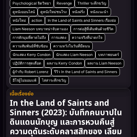
Psychological จิตวิทยา
Revenge
Thriller ระทึกขวัญ
ดูหนังออนไลน์
ดูหนังใหม่ชนโรง
หนังฝรั่ง
หนังแนะนำ
หนังใหม่
action
In the Land of Saints and Sinners เรื่องย่อ
Liam Neeson บทบาทน่าจับตามอง
การต่อสู้ที่เดิมพันด้วยชีวิต
การหักมุมที่คาดไม่ถึง
การแสดง
ความจริงที่น่าตกใจ
ความสัมพันธ์ที่ซับซ้อน
ความหวังในวันที่มืดมน
นักแสดง Kerry Condon
นักแสดง Liam Neeson
บทภาพยนตร์
ปฏิบัติการสุดเดือด
ผลงาน Kerry Condon
ผลงาน Liam Neeson
ผู้กำกับ Robert Lorenz
รีวิว In the Land of Saints and Sinners
ฮีโร่ผู้ไม่ยอมแพ้
ไล่ล่าระทึกขวัญ
เนื้อเรื่องย่อ
In the Land of Saints and
Sinners (2023): บันทึกคนบาปใน
ดินแดนนักบุญ และการหวนคืนสู่
ความดุดันระดับคลาสสิกของ เลียม