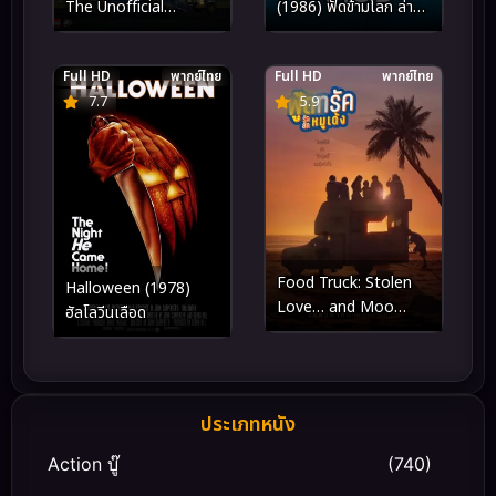
The Unofficial
(1986) ฟัดข้ามโลก ล่าสุด
Retelling (2023)
แผ่นดิน
Full HD
พากย์ไทย
Full HD
พากย์ไทย
7.7
5.9
Food Truck: Stolen
Halloween (1978)
Love… and Moo
ฮัลโลวีนเลือด
Deng (2025) ฟู้ดทรัค
ลัก (รัก) หมูเด้ง
ประเภทหนัง
Action บู๊
(740)