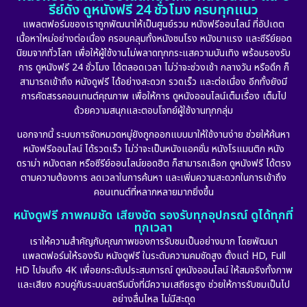
รีย์ดัง ดูหนังฟรี 24 ชั่วโมง ครบทุกแนว
แพลตฟอร์มของเราถูกพัฒนาให้เป็นศูนย์รวม หนังฟรีออนไลน์ ที่อัปเดต
Detective สืบสวน
(56)
เนื้อหาใหม่อย่างต่อเนื่อง ครอบคลุมทั้งหนังชนโรง หนังมาแรง และซีรีย์ยอด
นิยมจากทั่วโลก เพื่อให้ผู้ใช้งานไม่พลาดทุกกระแสความบันเทิง พร้อมรองรับ
Disaster
(10)
การ ดูหนังฟรี 24 ชั่วโมง ได้ตลอดเวลา ไม่ว่าจะช่วงเช้า กลางวัน หรือดึก ก็
สามารถเข้าถึง หนังดูฟรี ได้อย่างสะดวก รวดเร็ว และต่อเนื่อง อีกทั้งยังมี
Disney+
(24)
การคัดสรรคอนเทนต์คุณภาพ เพื่อให้การ ดูหนังออนไลน์เต็มเรื่อง เต็มไป
ด้วยความสนุกและตอบโจทย์ผู้ใช้งานทุกกลุ่ม
Documentary สารคดี
(92)
นอกจากนี้ ระบบการจัดหมวดหมู่ยังถูกออกแบบมาให้ใช้งานง่าย ช่วยให้ค้นหา
หนังฟรีออนไลน์ ได้รวดเร็ว ไม่ว่าจะเป็นหนังแอคชั่น หนังโรแมนติก หนัง
Drama ดราม่า
(898)
ดราม่า หนังตลก หรือซีรีย์ออนไลน์ยอดฮิต ก็สามารถเลือก ดูหนังฟรี ได้ตรง
ตามความต้องการ ลดเวลาในการค้นหา และเพิ่มความสะดวกในการเข้าถึง
Dystopian
(17)
คอนเทนต์ที่หลากหลายมากยิ่งขึ้น
หนังดูฟรี ภาพคมชัด เสียงชัด รองรับทุกอุปกรณ์ ดูได้ทุกที่
Emotional
(101)
ทุกเวลา
เราให้ความสำคัญกับคุณภาพของการรับชมเป็นอย่างมาก โดยพัฒนา
Epic มหากาพย์
(17)
แพลตฟอร์มให้รองรับ หนังดูฟรี ในระดับความคมชัดสูง ตั้งแต่ HD, Full
HD ไปจนถึง 4K เพื่อยกระดับประสบการณ์ ดูหนังออนไลน์ ให้สมจริงทั้งภาพ
Erotic
(10)
และเสียง ควบคู่กับระบบสตรีมมิ่งที่มีความเสถียรสูง ช่วยให้การรับชมเป็นไป
อย่างลื่นไหล ไม่มีสะดุด