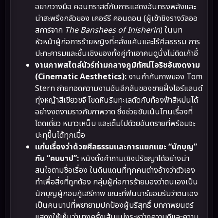
อยากวางมือ คอนทราสต์กับการแสดงอันทรงพลังและ
น่าสะพรึงกลัวของ เคอร์รี คอนดอน (ผู้เข้าชิงรางวัลออ
สการ์จาก
The Banshees of Inisherin
) ในบท
หัวหน้าผู้ก่อการร้ายหญิงที่คลั่งแค้นและไร้ศีลธรรม การ
ปะทะคารมและชั้นเชิงของทั้งคู่ทำเอาคนดูนั่งไม่ติดเก้าอี้
งานภาพสไตล์นัวร์ท่ามกลางภูมิทัศน์ไอริชอันงดงาม
(Cinematic Aesthetics):
งานกำกับภาพของ Tom
Stern ถ่ายทอดความงามอันลึกลับของชายฝั่งไอร์แลนด์
ทุ่งหญ้าสีเขียวขจี โขดหินริมทะเลตัดกับท้องฟ้าสีหม่นได้
อย่างงดงามราวกับภาพวาด ซึ่งช่วยขับเน้นโทนเรื่องที่
โดดเดี่ยว หนาวเหน็บ และเต็มไปด้วยอันตรายที่พร้อมจะ
ปะทุขึ้นได้ทุกเมื่อ
แก่นเรื่องว่าด้วยศีลธรรมและการแยกแยะ “นักบุญ”
กับ “คนบาป”:
หนังตั้งคำถามเชิงปรัชญาได้อย่างน่า
สนใจตามชื่อเรื่อง ในดินแดนที่ทุกคนต่างอ้างว่าตัวเอง
ทำเพื่อสิ่งที่ถูกต้อง กลุ่มผู้ก่อการร้ายมองว่าตนเองเป็น
นักบุญผู้กอบกู้เสรีภาพ ขณะที่ฟินบาร์ยอมรับว่าตนเอง
เป็นคนบาปที่พยายามปกป้องผู้บริสุทธิ์ บทภาพยนตร์
แสดงให้เห็นว่าบางครั้งเส้นแบ่งระหว่างความดีและความ