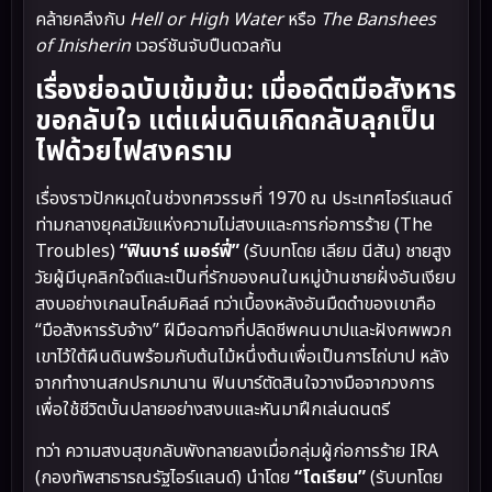
คล้ายคลึงกับ
Hell or High Water
หรือ
The Banshees
of Inisherin
เวอร์ชันจับปืนดวลกัน
เรื่องย่อฉบับเข้มข้น: เมื่ออดีตมือสังหาร
ขอกลับใจ แต่แผ่นดินเกิดกลับลุกเป็น
ไฟด้วยไฟสงคราม
เรื่องราวปักหมุดในช่วงทศวรรษที่ 1970 ณ ประเทศไอร์แลนด์
ท่ามกลางยุคสมัยแห่งความไม่สงบและการก่อการร้าย (The
Troubles)
“ฟินบาร์ เมอร์ฟี่”
(รับบทโดย เลียม นีสัน) ชายสูง
วัยผู้มีบุคลิกใจดีและเป็นที่รักของคนในหมู่บ้านชายฝั่งอันเงียบ
สงบอย่างเกลนโคล์มคิลล์ ทว่าเบื้องหลังอันมืดดำของเขาคือ
“มือสังหารรับจ้าง” ฝีมือฉกาจที่ปลิดชีพคนบาปและฝังศพพวก
เขาไว้ใต้ผืนดินพร้อมกับต้นไม้หนึ่งต้นเพื่อเป็นการไถ่บาป หลัง
จากทำงานสกปรกมานาน ฟินบาร์ตัดสินใจวางมือจากวงการ
เพื่อใช้ชีวิตบั้นปลายอย่างสงบและหันมาฝึกเล่นดนตรี
ทว่า ความสงบสุขกลับพังทลายลงเมื่อกลุ่มผู้ก่อการร้าย IRA
(กองทัพสาธารณรัฐไอร์แลนด์) นำโดย
“โดเรียน”
(รับบทโดย