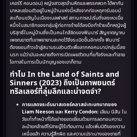
เคอร์รี คอนดอน) หญิงสาวสุดอำมหิตและพรรคพวก ได้พากัน
มาหลบซ่อนตัวอยู่ในหมู่บ้านแห่งนี้หลังจากก่อเหตุคาร์บอมบ์
สะเทือนขวัญในเมืองเบลฟาสต์ สถานการณ์เริ่มดิ่งลงเหวเมื่อ
หนึ่งในสมาชิกของกลุ่มผู้ก่อการร้ายได้ลงมือทำร้ายเด็กหญิงผู้
บริสุทธิ์ในหมู่บ้านซึ่งเป็นคนใกล้ชิดของฟินบาร์ สัญชาตญาณ
เพชฌฆาตที่เขาพยายามสะกดไว้จึงระเบิดขึ้นอีกครั้ง ฟินบาร์
ต้องยอมก้าวเข้าสู่สนามรบส่วนตัวเพื่อลากคอคนบาปกลุ่มนี้ลง
นรก แม้ว่ามันจะหมายถึงการเปิดเผยตัวตนที่แท้จริงและทำลาย
โอกาสในการเป็นนักบุญของเขาก็ตาม
ทำไม In the Land of Saints and
Sinners (2023) ถึงเป็นภาพยนตร์
ทริลเลอร์ที่ลุ่มลึกและน่าจดจำ?
การแสดงระดับมาสเตอร์คลาสปะทะบทบาทของ
Liam Neeson และ Kerry Condon:
เลียม นีสัน ใน
วัยเก๋าทำหน้าที่ได้อย่างยอดเยี่ยมด้วยการลดทอนความ
ละม้ายคล้ายฮีโร่สายบู๊ไร้เทียมทาน แล้วเพิ่มมิติของความ
เหนื่อยล้า ความรู้สึกผิด และความเปราะบางของชายที่