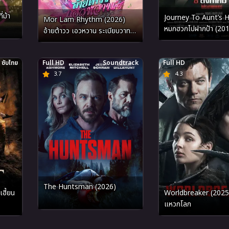
่ม้า
Journey To Aunt’s H
Mor Lam Rhythm (2026)
หมกฮวกไปฝากป้า (20
อ้ายต้าวว เอวหวาน ระเบียบวาทะ
ศิลป์
ซับไทย
Full HD
Soundtrack
Full HD
3.7
4.3
The Huntsman (2026)
ฮี้ยน
Worldbreaker (2025
แหวกโลก