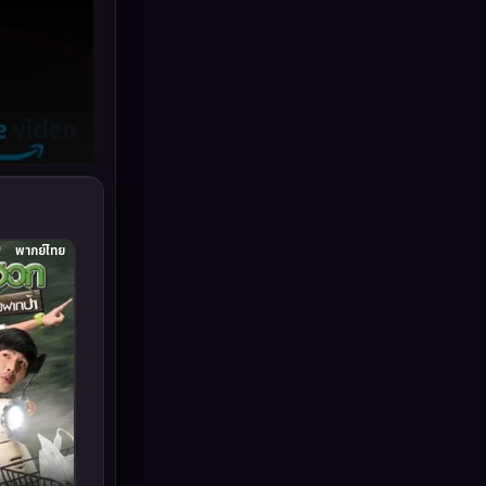
Grief
(6)
HBO GO
(11)
HBO Max
(2)
Healing
(11)
Heist
(7)
พากย์ไทย
Historical
(25)
History ประวัติศาสตร์
(63)
Holiday
(2)
Horror สยองขวัญ
(393)
Human
(52)