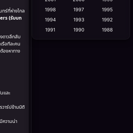
1998
1997
1995
ร์ที่ห่างไกล
Cult Film
(5)
ers (รับบท
1994
1993
1992
Culture
(23)
1991
1990
1988
างดาวลึกลับ
1986
1985
1983
Dance เต้น
(6)
กเรือทีละคน
1982
1981
1978
ึงต้องหาทาง
DC
(2)
1974
1971
1962
Detective สืบสวน
(5)
Detective สืบสวน
(56)
ดันและ
Disaster
(10)
าร์ปข้ามมิติ
Disney+
(24)
ีความน่า
Documentary สารคดี
(92)