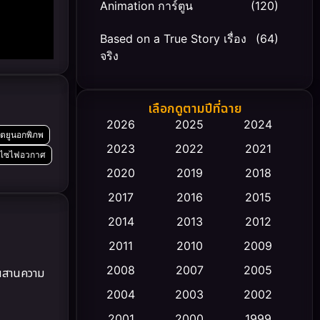
Animation การ์ตูน
(120)
Based on a True Story เรื่อง
(64)
จริง
Based on Novel
(20)
เลือกดูตามปีที่ฉาย
Biography ชีวิตจริง
(66)
2026
2025
2024
ฤตยูนอกพิภพ
2023
2022
2021
Black Comedy
(30)
งไซไฟอวกาศ
2020
2019
2018
Classic หนังคลาสสิก
(23)
2017
2016
2015
Comedy ตลก
(475)
2014
2013
2012
2011
2010
2009
Coming-of-age ชีวิตวัยรุ่น
(43)
2008
2007
2005
มผสานความ
Conspiracy
(2)
2004
2003
2002
Crime อาชญากรรม
2001
2000
1999
(355)