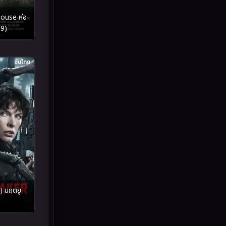
Inspirational แรงบันดาลใจ
(93)
ouse ห่อ
19)
Investigation
(49)
ซับไทย
iQIYI
(64)
Kids
(13)
LGBTQ
(10)
Love
(73)
Martial
(7)
Martial Arts
(43)
) มฤตยู
marvel
(8)