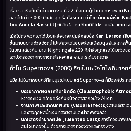
เรื่องราวเริ่มต้นขึ้นในศตวรรษที่ 22 เมื่อยานกู้ภัยทางการแพทย์
Ni
ออกไปกว่า 3,000 ปีแสง ลูกเรือทั้งหกคน นำโดย
นักบินผู้ช่วย 
โดย Angela Bassett)
ตัดสินใจวาร์ปข้ามมิติไปช่วยเหลือ แต่กา
เมื่อไปถึง พวกเขาได้ช่วยเหลือชายหนุ่มลึกลับชื่อ
Karl Larson (รั
ขึ้นมาบนยานด้วย วัตถุนี้ไม่เพียงแต่มอบพลังเหนือมนุษย์และการฟื้นฟ
ในขณะเดียวกัน ยาน Nightingale 229 ก็กำลังถูกแรงโน้มถ่วงของดาวฤ
เอาชีวิตรอดจากทั้งฆาตกรโรคจิตและหายนะระดับจักรวาล
ทำไม Supernova (2000) ถึงเป็นหนังไซไฟที่น่าจด
แม้จะไม่ใช่ภาพยนตร์ที่สมบูรณ์แบบ แต่ Supernova ก็มีองค์ประก
บรรยากาศอวกาศที่น่าอึดอัด (Claustrophobic Atmo
หวาดระแวง คล้ายคลึงกับหนังคลาสสิกอย่าง Alien
งานภาพและเทคนิคพิเศษ (Visual Effects):
สเปเชียลเอฟ
และดาวฤกษ์สีน้ำเงินที่สวยงามและน่าสะพรึงกลัว
นักแสดงนำมากฝีมือ (Talented Cast):
การโคจรมาพบกัน
สนใจมากยิ่งขึ้น ด้วยการแสดงที่จริงจังและทรงพลัง