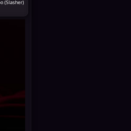
ด (Slasher)
Drama ดราม่า
(898)
Dystopian
(17)
Emotional
(101)
Epic มหากาพย์
(17)
Erotic
(10)
Family ครอบครัว
(227)
Fantasy จินตนาการ
(265)
Fiction
(11)
Film
(57)
Gothic
(6)