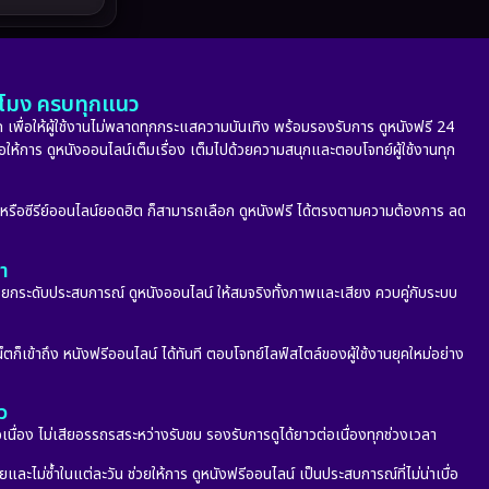
Melodrama
(5)
Military
(8)
ั่วโมง ครบทุกแนว
MONOMAX
(10)
 เพื่อให้ผู้ใช้งานไม่พลาดทุกกระแสความบันเทิง พร้อมรองรับการ ดูหนังฟรี 24
่อให้การ ดูหนังออนไลน์เต็มเรื่อง เต็มไปด้วยความสนุกและตอบโจทย์ผู้ใช้งานทุก
Monster
(24)
Movie Collection
(6)
ก หรือซีรีย์ออนไลน์ยอดฮิต ก็สามารถเลือก ดูหนังฟรี ได้ตรงตามความต้องการ ลด
Musical เพลง
(68)
ลา
กระดับประสบการณ์ ดูหนังออนไลน์ ให้สมจริงทั้งภาพและเสียง ควบคู่กับระบบ
Mystery ลึกลับ
(353)
nature
(4)
็ตก็เข้าถึง หนังฟรีออนไลน์ ได้ทันที ตอบโจทย์ไลฟ์สไตล์ของผู้ใช้งานยุคใหม่อย่าง
Parody
(2)
ว
อเนื่อง ไม่เสียอรรถรสระหว่างรับชม รองรับการดูได้ยาวต่อเนื่องทุกช่วงเวลา
Period ย้อนยุค
(53)
ะไม่ซ้ำในแต่ละวัน ช่วยให้การ ดูหนังฟรีออนไลน์ เป็นประสบการณ์ที่ไม่น่าเบื่อ