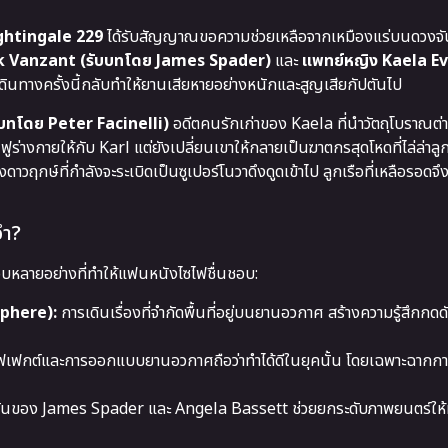
ghtingale 229
ได้รับสัญญาณขอความช่วยเหลือจากเหมืองแร่บนดวงจันท
Nick Vanzant (รับบทโดย James Spader)
และ
แพทย์หญิง Kaela Ev
รเดินทางครั้งนี้กลับทำให้ยานเสียหายอย่างหนักและสูญเสียกัปตันไป
บบทโดย Peter Facinelli)
อดีตคนรักเก่าของ Kaela ที่นำวัตถุโบราณต่
ูร่างกายให้กับ Karl แต่ยังเปลี่ยนเขาให้กลายเป็นฆาตกรสุดโหดที่ไล่ล่าลู
กษ์ที่กำลังจะระเบิดเป็นซูเปอร์โนวาดึงดูดเข้าไป ลูกเรือที่เหลือรอดจ
จำ?
อบหลายอย่างที่ทำให้แฟนหนังไซไฟชื่นชอบ:
sphere):
การเดินเรื่องที่จำกัดพื้นที่อยู่บนยานอวกาศ สร้างความรู้สึกกด
เฟกต์และการออกแบบยานอวกาศถือว่าทำได้ดีในยุคนั้น โดยเฉพาะฉากการว
ของ James Spader และ Angela Bassett ช่วยยกระดับภาพยนตร์ให้ม