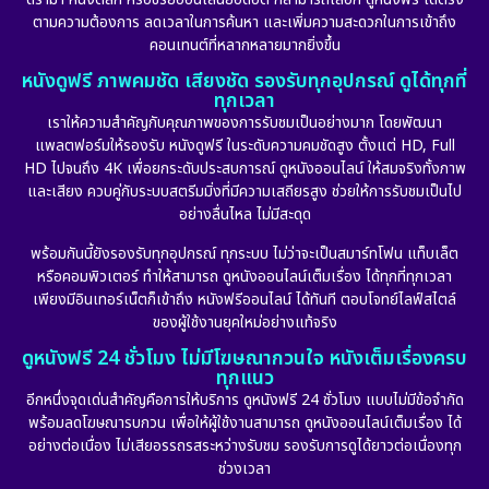
ตามความต้องการ ลดเวลาในการค้นหา และเพิ่มความสะดวกในการเข้าถึง
Dystopian
(17)
คอนเทนต์ที่หลากหลายมากยิ่งขึ้น
หนังดูฟรี ภาพคมชัด เสียงชัด รองรับทุกอุปกรณ์ ดูได้ทุกที่
Emotional
(101)
ทุกเวลา
เราให้ความสำคัญกับคุณภาพของการรับชมเป็นอย่างมาก โดยพัฒนา
Epic มหากาพย์
(17)
แพลตฟอร์มให้รองรับ หนังดูฟรี ในระดับความคมชัดสูง ตั้งแต่ HD, Full
HD ไปจนถึง 4K เพื่อยกระดับประสบการณ์ ดูหนังออนไลน์ ให้สมจริงทั้งภาพ
Erotic
(10)
และเสียง ควบคู่กับระบบสตรีมมิ่งที่มีความเสถียรสูง ช่วยให้การรับชมเป็นไป
อย่างลื่นไหล ไม่มีสะดุด
Family ครอบครัว
(225)
พร้อมกันนี้ยังรองรับทุกอุปกรณ์ ทุกระบบ ไม่ว่าจะเป็นสมาร์ทโฟน แท็บเล็ต
หรือคอมพิวเตอร์ ทำให้สามารถ ดูหนังออนไลน์เต็มเรื่อง ได้ทุกที่ทุกเวลา
Fantasy จินตนาการ
(253)
เพียงมีอินเทอร์เน็ตก็เข้าถึง หนังฟรีออนไลน์ ได้ทันที ตอบโจทย์ไลฟ์สไตล์
ของผู้ใช้งานยุคใหม่อย่างแท้จริง
Fiction
(11)
ดูหนังฟรี 24 ชั่วโมง ไม่มีโฆษณากวนใจ หนังเต็มเรื่องครบ
ทุกแนว
Film
(57)
อีกหนึ่งจุดเด่นสำคัญคือการให้บริการ ดูหนังฟรี 24 ชั่วโมง แบบไม่มีข้อจำกัด
พร้อมลดโฆษณารบกวน เพื่อให้ผู้ใช้งานสามารถ ดูหนังออนไลน์เต็มเรื่อง ได้
Gothic
(6)
อย่างต่อเนื่อง ไม่เสียอรรถรสระหว่างรับชม รองรับการดูได้ยาวต่อเนื่องทุก
ช่วงเวลา
Grief
(6)