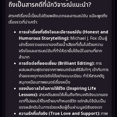
ถึงเป็นสารคดีที่นักวิจารณ์แนะนำ?
สารคดีเรื่องนี้เปี่ยมไปด้วยพลังบวกและอารมณ์ขัน แม้จะพูดถึง
เรื่องราวที่น่าเศร้า:
การเล่าเรื่องที่จริงใจและมีอารมณ์ขัน (Honest and
Humorous Storytelling):
Michael J. Fox เป็นผู้
เล่าเรื่องราวของเขาเองด้วยน้ำเสียงที่เต็มไปด้วยความ
จริงใจและอารมณ์ขันที่ทำให้เรายิ้มได้แม้ในยามที่ยาก
ลำบาก
การตัดต่อที่ยอดเยี่ยม (Brilliant Editing):
การ
ผสมผสานฟุตเทจจากภาพยนตร์และซีรีส์เก่าๆ เข้ากับการ
จำลองเหตุการณ์จริงได้อย่างแนบเนียน ทำให้สารคดีดู
สนุกเหมือนภาพยนตร์เรื่องหนึ่ง
แรงบันดาลใจในการใช้ชีวิต (Inspiring Life
Lessons):
สารคดีแสดงให้เห็นถึงทัศนคติเชิงบวกของ
เขาที่ไม่ยอมให้โรคร้ายมากำหนดชีวิต แต่กลับใช้มันเป็น
แรงผลักดันในการช่วยเหลือผู้อื่นผ่านมูลนิธิของเขา
ความรักที่แท้จริง (True Love and Support):
ภาพ