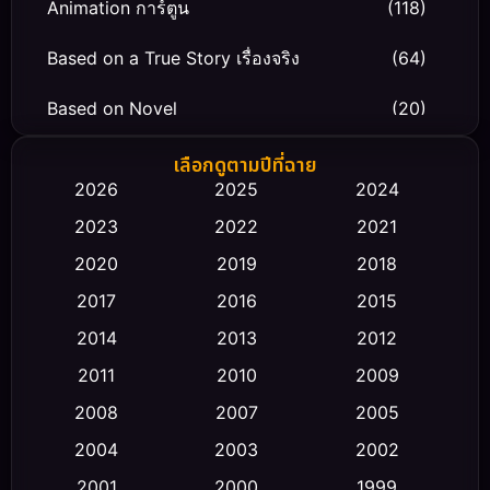
Animation การ์ตูน
(118)
Based on a True Story เรื่องจริง
(64)
Based on Novel
(20)
Biography ชีวิตจริง
(66)
เลือกดูตามปีที่ฉาย
2026
2025
2024
Black Comedy
(30)
2023
2022
2021
Classic หนังคลาสสิก
(23)
2020
2019
2018
2017
2016
2015
Comedy ตลก
(458)
2014
2013
2012
Coming-of-age ชีวิตวัยรุ่น
(43)
2011
2010
2009
Conspiracy
(2)
2008
2007
2005
2004
2003
2002
Crime อาชญากรรม
(347)
2001
2000
1999