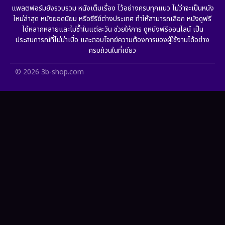
แพลตฟอร์มยังรวบรวม หนังเต็มเรื่อง ไว้อย่างครบทุกแนว ไม่ว่าจะเป็นหนัง
ใหม่ล่าสุด หนังยอดนิยม หรือซีรีย์ต่างประเทศ ทำให้สามารถเลือก หนังดูฟรี
HBO GO
(10)
ได้หลากหลายและไม่ซ้ำในแต่ละวัน ช่วยให้การ ดูหนังฟรีออนไลน์ เป็น
ประสบการณ์ที่ไม่น่าเบื่อ และตอบโจทย์ความต้องการของผู้ใช้งานได้อย่าง
HBO Max
(2)
ครบถ้วนในที่เดียว
Healing
(11)
© 2026 3b-shop.com
Heist
(7)
Historical
(25)
History ประวัติศาสตร์
(62)
Holiday
(2)
Horror สยองขวัญ
(386)
Human
(52)