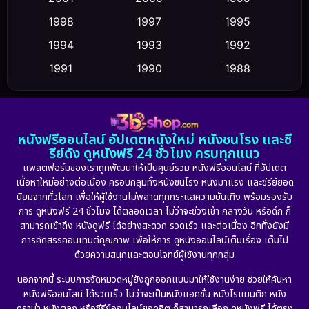
Cult Film
(5)
1998
1997
1995
Culture
1994
1993
1992
(23)
1991
1990
1988
Dance เต้น
(6)
1986
1985
1983
DC
(2)
1982
1981
1978
หนังฟรีออนไลน์ อัปเดตหนังใหม่ หนังชนโรง และซี
1974
1971
1962
Detective สืบสวน
(5)
รีย์ดัง ดูหนังฟรี 24 ชั่วโมง ครบทุกแนว
แพลตฟอร์มของเราถูกพัฒนาให้เป็นศูนย์รวม หนังฟรีออนไลน์ ที่อัปเดต
Detective สืบสวน
(56)
เนื้อหาใหม่อย่างต่อเนื่อง ครอบคลุมทั้งหนังชนโรง หนังมาแรง และซีรีย์ยอด
นิยมจากทั่วโลก เพื่อให้ผู้ใช้งานไม่พลาดทุกกระแสความบันเทิง พร้อมรองรับ
Disaster
(10)
การ ดูหนังฟรี 24 ชั่วโมง ได้ตลอดเวลา ไม่ว่าจะช่วงเช้า กลางวัน หรือดึก ก็
สามารถเข้าถึง หนังดูฟรี ได้อย่างสะดวก รวดเร็ว และต่อเนื่อง อีกทั้งยังมี
Disney+
(21)
การคัดสรรคอนเทนต์คุณภาพ เพื่อให้การ ดูหนังออนไลน์เต็มเรื่อง เต็มไป
ด้วยความสนุกและตอบโจทย์ผู้ใช้งานทุกกลุ่ม
Documentary สารคดี
(91)
นอกจากนี้ ระบบการจัดหมวดหมู่ยังถูกออกแบบมาให้ใช้งานง่าย ช่วยให้ค้นหา
หนังฟรีออนไลน์ ได้รวดเร็ว ไม่ว่าจะเป็นหนังแอคชั่น หนังโรแมนติก หนัง
Drama ดราม่า
(882)
ดราม่า หนังตลก หรือซีรีย์ออนไลน์ยอดฮิต ก็สามารถเลือก ดูหนังฟรี ได้ตรง