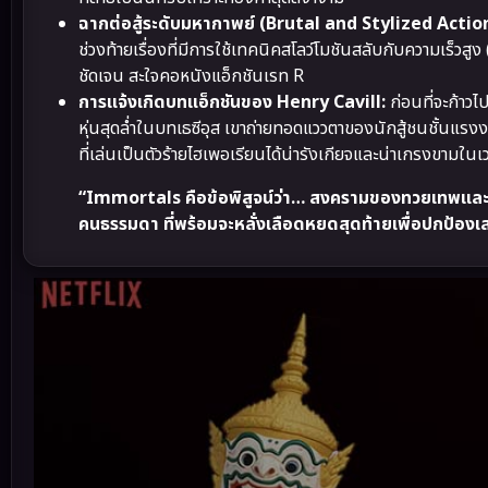
ฉากต่อสู้ระดับมหากาพย์ (Brutal and Stylized Action
ช่วงท้ายเรื่องที่มีการใช้เทคนิคสโลว์โมชันสลับกับความเร็
ชัดเจน สะใจคอหนังแอ็กชันเรท R
การแจ้งเกิดบทแอ็กชันของ Henry Cavill:
ก่อนที่จะก้าวไ
หุ่นสุดล่ำในบทเธซีอุส เขาถ่ายทอดแววตาของนักสู้ชนชั้นแรงง
ที่เล่นเป็นตัวร้ายไฮเพอเรียนได้น่ารังเกียจและน่าเกรงขามในเ
“Immortals คือข้อพิสูจน์ว่า… สงครามของทวยเทพและมน
คนธรรมดา ที่พร้อมจะหลั่งเลือดหยดสุดท้ายเพื่อปกป้อ