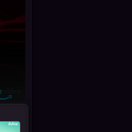
Grief
(6)
HBO GO
(10)
HBO Max
(2)
Healing
(11)
Heist
(7)
Historical
(25)
History ประวัติศาสตร์
(62)
Holiday
(2)
Horror สยองขวัญ
(386)
ซับไทย
Human
(52)