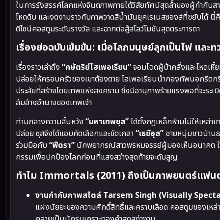
ในการรังสรรค์โลกแห่งจินตภาพภายใต้วิสัยทัศน์สุดล้ำของผู้กำกับส
โหดดิบ และงดงามราวกับภาพวาดสีน้ำมันยุคเรเนสซองส์ที่ขยับได้ นี่
ดีไซน์คอสตูมระดับรางวัล และฉากต่อสู้สโลว์โมชันสุดตระการตา
เรื่องย่อฉบับเข้มข้น: เมื่อโลกมนุษย์ลุกเป็นไฟ แล
เรื่องราวเล่าถึง
“กษัตริย์ไฮเพอเรียน”
จอมโฉดผู้บ้าคลั่งและโหดเหี
ปล่อยให้ครอบครัวของเขาต้องตาย ไฮเพอเรียนนำกองทัพนอกรีตกร
ประลัยที่สร้างโดยเทพแห่งสงคราม ซึ่งมีอานุภาพร้ายแรงพอที่จะระเบ
ล้มล้างอำนาจของเทพเจ้า
ท่ามกลางความสิ้นหวัง
“มหาเทพซุส”
ได้ตั้งกฎเหล็กห้ามไม่ให้เหล
ปล่อย ซุสจึงได้แอบคัดเลือกและขัดเกลา
“เธซีอุส”
ชายหนุ่มชาวบ้านธ
ร่วมมือกับ
“ฟีดรา”
นักพยากรณ์สาวพรหมจรรย์ผู้มองเห็นอนาคต ในกา
กรรมเพื่อปกป้องโลกก่อนที่แสงสว่างสุดท้ายจะดับสูญ
ทำไม Immortals (2011) ถึงเป็นภาพยนตร์แฟนตาซี
งานกำกับภาพสไตล์ Tarsem Singh (Visually Specta
แฝงนัยยะของความศักดิ์สิทธิ์และคราบเลือด คอสตูมของเหล
กลายเป็นนักรบเกราะทองคำสุดสง่างาม