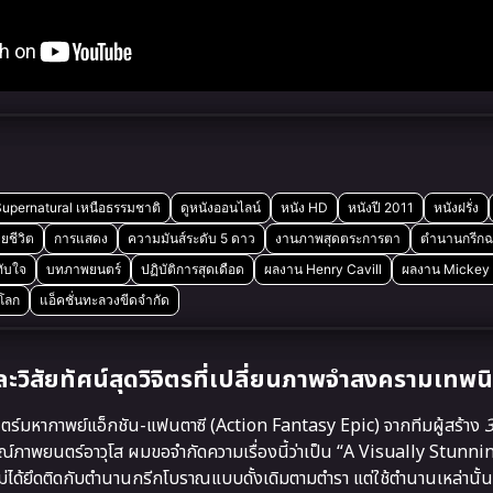
upernatural เหนือธรรมชาติ
ดูหนังออนไลน์
หนัง HD
หนังปี 2011
หนังฝรั่ง
วยชีวิต
การแสดง
ความมันส์ระดับ 5 ดาว
งานภาพสุดตระการตา
ตำนานกรีกฉ
ับใจ
บทภาพยนตร์
ปฏิบัติการสุดเดือด
ผลงาน Henry Cavill
ผลงาน Mickey
โลก
แอ็คชั่นทะลวงขีดจำกัด
วิสัยทัศน์สุดวิจิตรที่เปลี่ยนภาพจำสงครามเทพน
ร์มหากาพย์แอ็กชัน-แฟนตาซี (Action Fantasy Epic) จากทีมผู้สร้าง
ภาพยนตร์อาวุโส ผมขอจำกัดความเรื่องนี้ว่าเป็น “A Visually Stunn
ยึดติดกับตำนานกรีกโบราณแบบดั้งเดิมตามตำรา แต่ใช้ตำนานเหล่านั้นเป