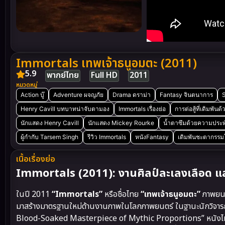
Immortals เทพเจ้าธนูอมตะ (2011)
5.9
พากย์ไทย
Full HD
2011
หมวดหมู่
Action บู๊
Adventure ผจญภัย
Drama ดราม่า
Fantasy จินตนาการ
S
Henry Cavill บทบาทน่าจับตามอง
Immortals เรื่องย่อ
การต่อสู้ที่เดิมพันด้
นักแสดง Henry Cavill
นักแสดง Mickey Rourke
น้ำตาซึมด้วยความประท
ผู้กำกับ Tarsem Singh
รีวิว Immortals
หนังFantasy
เดิมพันชะตากรรม
เนื้อเรื่องย่อ
Immortals (2011): งานศิลป์ละเลงเลือด และ
ในปี 2011
“Immortals”
หรือชื่อไทย
“เทพเจ้าธนูอมตะ”
ภาพยนต
มาสร้างมาตรฐานใหม่ด้านงานภาพในโลกภาพยนตร์ ในฐานะนักวิจารณ์
Blood-Soaked Masterpiece of Mythic Proportions” หนังไม่ได้