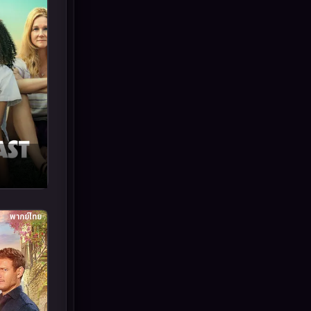
Inspirational แรงบันดาลใจ
(93)
Investigation
(49)
iQIYI
(55)
Kids
(13)
LGBTQ
(10)
Love
(73)
Martial
(7)
พากย์ไทย
Martial Arts
(43)
marvel
(7)