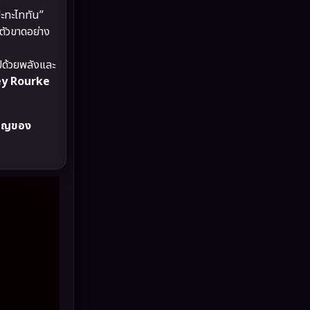
Drama ดราม่า
(882)
ปะทะไททัน”
ตัวขาดอย่าง
Dystopian
(17)
ไปด้วยพลังและ
Emotional
(101)
y Rourke
Epic มหากาพย์
(17)
หาญของ
Erotic
(10)
Family ครอบครัว
(225)
Fantasy จินตนาการ
(253)
Fiction
(11)
Film
(57)
Gothic
(6)