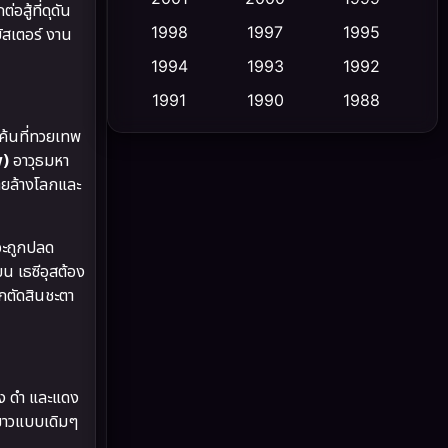
่อสู้ที่ดุดัน
1998
1997
1995
ัสเตอร์ งาน
Cult Film
(5)
1994
1993
1992
Culture
(23)
1991
1990
1988
1986
1985
1983
ค้นที่ทวยเทพ
Dance เต้น
(6)
w)
อาวุธมหา
1982
1981
1978
DC
(2)
ลายล้างโลกและ
1974
1971
1962
Detective สืบสวน
(5)
จะถูกปลด
น เธซีอุสต้อง
Detective สืบสวน
(56)
กตัดสินชะตา
Disaster
(10)
Disney+
(21)
อง ดำ และแดง
Documentary สารคดี
(91)
ขาวแบบเดิมๆ