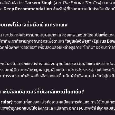
ายสไตลิสต์อย่าง
Tarsem Singh
(จาก
The Fall
และ
The Cell
) มอบฉากต
คือ
Deep Recommendation
สำหรับผู้ที่โหยหาความมันส์ระดับบล็อกบ
ะทวยเทพไม่อาจยื่นมือเข้าแทรกแซง
้ยม เขาประกาศสงครามกับมนุษยชาติและทวยเทพแห่งเขาโอลิมปัสเพื่อแก้แ
ีฑาทัพเผาทำลายทุกอาณาจักรเพื่อตามหา
“ธนูแห่งอีพิรุส” (Epirus Bo
ิดคุกใต้พิภพ “ตาร์ตารัส” เพื่อปลดปล่อยเหล่าอสูรกาย “ไททัน” ออกมาทำ
่าเทพเจ้าลงไปแทรกแซงสงครามของมนุษย์โดยตรง เว้นเสียแต่ว่าเหล่าไททัน
รรมดาผู้มีความกล้าหาญและสูญเสียแม่ไปจากการสังหารหมู่ของไฮเพอเรีย
รรวบรวมกำลังพลที่เหลือรอดและขึ้นเป็นผู้นำทัพมนุษย์ เข้าต่อสู้ในศึ
บล็อกบัสเตอร์ที่มีเอกลักษณ์โดดเด่น?
cular):
จุดเด่นที่สุดของหนังคืองานศิลป์และการจัดแสง การใช้โทนสีท
่าเทพเจ้าถูกออกแบบให้อลังการและแปลกตา ฉีกกรอบเทพเจ้าใส่ชุดคลุมสี