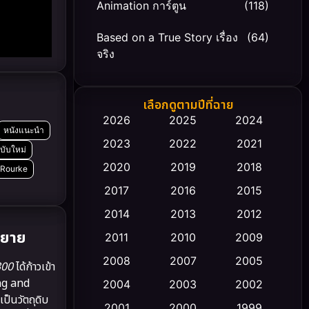
Animation การ์ตูน
(118)
Based on a True Story เรื่อง
(64)
จริง
Based on Novel
(20)
เลือกดูตามปีที่ฉาย
Biography ชีวิตจริง
(66)
2026
2025
2024
หนังแนะนำ
2023
2022
2021
Black Comedy
(30)
บับใหม่
2020
2019
2018
 Rourke
Classic หนังคลาสสิก
(23)
2017
2016
2015
Comedy ตลก
(458)
2014
2013
2012
ิยาย
2011
2010
2009
Coming-of-age ชีวิตวัยรุ่น
(43)
2008
2007
2005
300
ได้ก้าวเข้า
Conspiracy
(2)
ing and
2004
2003
2002
็นวัตถุดิบ
Crime อาชญากรรม
2001
2000
1999
(347)