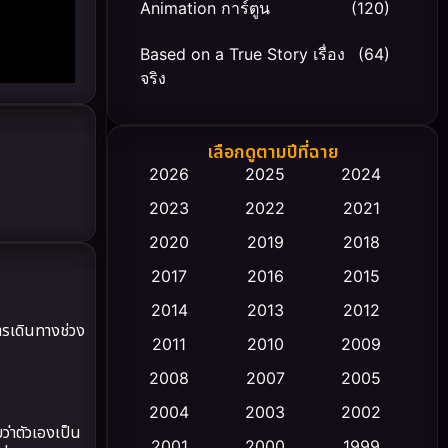
Animation การ์ตูน
(120)
Based on a True Story เรื่อง
(64)
จริง
Based on Novel
(20)
เลือกดูตามปีที่ฉาย
Biography ชีวิตจริง
(66)
2026
2025
2024
2023
2022
2021
Black Comedy
(30)
2020
2019
2018
Classic หนังคลาสสิก
(23)
2017
2016
2015
Comedy ตลก
(475)
2014
2013
2012
ารเดินทางช่วง
2011
2010
2009
Coming-of-age ชีวิตวัยรุ่น
(43)
2008
2007
2005
Conspiracy
(2)
2004
2003
2002
บว่าตัวเองเป็น
Crime อาชญากรรม
2001
2000
1999
(355)