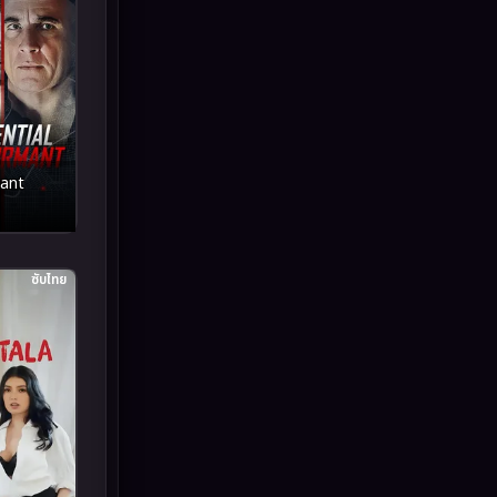
Grief
(6)
HBO GO
(11)
HBO Max
(2)
Healing
(11)
mant
Heist
(7)
Historical
(25)
ซับไทย
History ประวัติศาสตร์
(63)
Holiday
(2)
Horror สยองขวัญ
(393)
Human
(52)