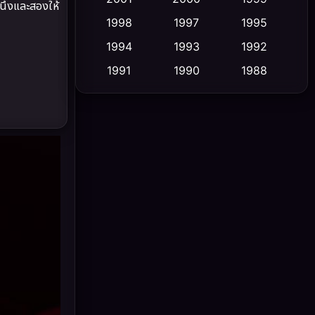
นึ่งและสองให้
1998
1997
1995
Cult Film
(5)
1994
1993
1992
Culture
(23)
1991
1990
1988
1986
1985
1983
Dance เต้น
(6)
1982
1981
1978
DC
(2)
1974
1971
1962
Detective สืบสวน
(5)
Detective สืบสวน
(56)
Disaster
(10)
Disney+
(24)
Documentary สารคดี
(92)