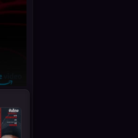
Drama ดราม่า
(898)
Dystopian
(17)
Emotional
(101)
Epic มหากาพย์
(17)
Erotic
(10)
Family ครอบครัว
(227)
Fantasy จินตนาการ
(265)
Fiction
(11)
ซับไทย
Film
(57)
Gothic
(6)