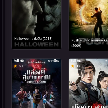
Halloween ฮาโลวีน (2018)
Push พุช โคตรคนเหนือมนุษ
(2009)
Full HD
พากย์ไทย
Full HD
พา
5.3
4.0