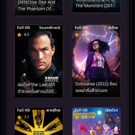
Detective Dee And
The Monsters (2019)
The Phantom Of
ก็อดซิลล่า 2 ราชันแห่งม
Waning Moon (2024)
อนสเตอร์
ตี๋เหรินเจี๋ยปีศาจแห่ง
Full HD
Soundtrack
Full HD
ซับไทย
จันทร์
6.5
4.9
Dobaaraa (2022) ย้อน
Above the Law นิโก้
รอยฆ่าคืนฟ้าคะนอง
ตำรวจหมื่นฟาเรนไฮต์
(1988)
Full HD
พากย์ไทย
Full HD
เสียงโรง
7.1
6.9