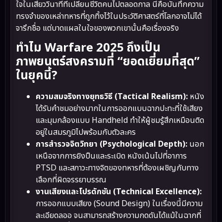
ใจในเสี้ยววินาทีที่เปลี่ยนชีวิตคนไปตลอดกาล นี่คือบันทึกความ
ทรงจำของเหล่าทหารที่ถูกทิ้งไว้ในประวัติศาสตร์ที่โลกอาจไม่ได้
จารึกชื่อ แต่บาดแผลในใจของพวกเขานั้นคือเรื่องจริง
ทำไม Warfare 2025 ถึงเป็น
ภาพยนตร์สงครามที่ “ยอดเยี่ยมที่สุด”
ในยุคนี้?
ความสมจริงทางยุทธวิธี (Tactical Realism):
หนัง
ได้รับคำชมอย่างมากในการออกแบบฉากปะทะที่ใช้เสียง
และมุมกล้องแบบ Handheld ทำให้ผู้ชมรู้สึกเหมือนติด
อยู่ในสมรภูมิไปพร้อมกับตัวละคร
การสำรวจจิตวิทยา (Psychological Depth):
นอก
เหนือจากการยิงปืนและระเบิด หนังเน้นไปที่อาการ
PTSD และสภาวะทางจิตของทหารที่ต้องเผชิญกับทาง
เลือกที่ผิดจรรยาบรรณ
งานเสียงและโปรดักชัน (Technical Excellence):
การออกแบบเสียง (Sound Design) ในเรื่องนี้มีความ
ละเอียดลออ จนสามารถสร้างความกดดันได้แม้ในฉากที่