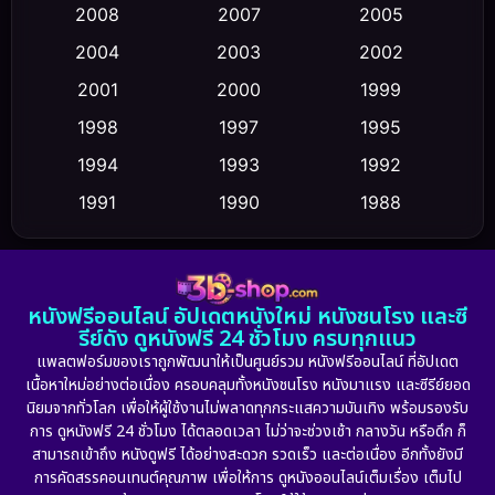
Conspiracy
(2)
2008
2007
2005
2004
2003
2002
Crime อาชญากรรม
(352)
2001
2000
1999
Cult Film
(5)
1998
1997
1995
Culture
1994
1993
1992
(23)
1991
1990
1988
Dance เต้น
(6)
1986
1985
1983
DC
(2)
1982
1981
1978
หนังฟรีออนไลน์ อัปเดตหนังใหม่ หนังชนโรง และซี
1974
1971
1962
Detective สืบสวน
(5)
รีย์ดัง ดูหนังฟรี 24 ชั่วโมง ครบทุกแนว
แพลตฟอร์มของเราถูกพัฒนาให้เป็นศูนย์รวม หนังฟรีออนไลน์ ที่อัปเดต
Detective สืบสวน
(56)
เนื้อหาใหม่อย่างต่อเนื่อง ครอบคลุมทั้งหนังชนโรง หนังมาแรง และซีรีย์ยอด
นิยมจากทั่วโลก เพื่อให้ผู้ใช้งานไม่พลาดทุกกระแสความบันเทิง พร้อมรองรับ
Disaster
(10)
การ ดูหนังฟรี 24 ชั่วโมง ได้ตลอดเวลา ไม่ว่าจะช่วงเช้า กลางวัน หรือดึก ก็
สามารถเข้าถึง หนังดูฟรี ได้อย่างสะดวก รวดเร็ว และต่อเนื่อง อีกทั้งยังมี
Disney+
(23)
การคัดสรรคอนเทนต์คุณภาพ เพื่อให้การ ดูหนังออนไลน์เต็มเรื่อง เต็มไป