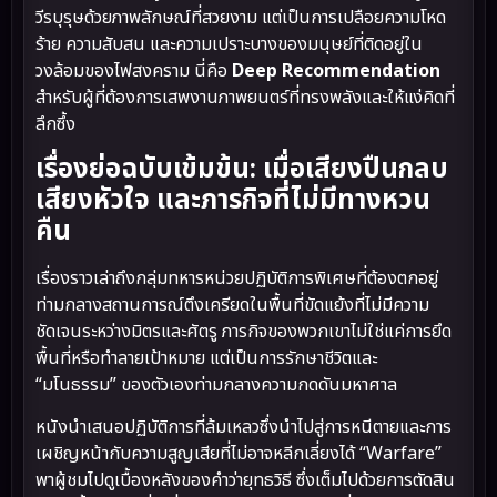
วีรบุรุษด้วยภาพลักษณ์ที่สวยงาม แต่เป็นการเปลือยความโหด
ร้าย ความสับสน และความเปราะบางของมนุษย์ที่ติดอยู่ใน
วงล้อมของไฟสงคราม นี่คือ
Deep Recommendation
สำหรับผู้ที่ต้องการเสพงานภาพยนตร์ที่ทรงพลังและให้แง่คิดที่
ลึกซึ้ง
เรื่องย่อฉบับเข้มข้น: เมื่อเสียงปืนกลบ
เสียงหัวใจ และภารกิจที่ไม่มีทางหวน
คืน
เรื่องราวเล่าถึงกลุ่มทหารหน่วยปฏิบัติการพิเศษที่ต้องตกอยู่
ท่ามกลางสถานการณ์ตึงเครียดในพื้นที่ขัดแย้งที่ไม่มีความ
ชัดเจนระหว่างมิตรและศัตรู ภารกิจของพวกเขาไม่ใช่แค่การยึด
พื้นที่หรือทำลายเป้าหมาย แต่เป็นการรักษาชีวิตและ
“มโนธรรม” ของตัวเองท่ามกลางความกดดันมหาศาล
หนังนำเสนอปฏิบัติการที่ล้มเหลวซึ่งนำไปสู่การหนีตายและการ
เผชิญหน้ากับความสูญเสียที่ไม่อาจหลีกเลี่ยงได้ “Warfare”
พาผู้ชมไปดูเบื้องหลังของคำว่ายุทธวิธี ซึ่งเต็มไปด้วยการตัดสิน