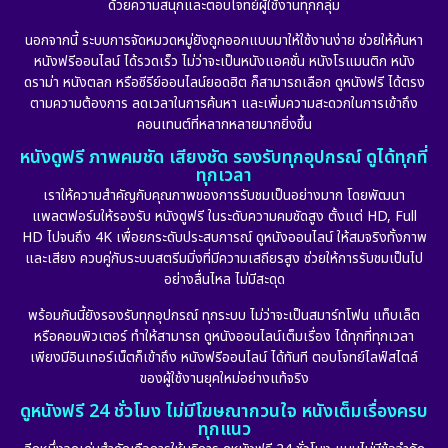
ด้วยความสนุกและตอบโจทย์ผู้ใช้งานทุกกลุ่ม
Documentary สารคดี
(91)
นอกจากนี้ ระบบการจัดหมวดหมู่ยังถูกออกแบบมาให้ใช้งานง่าย ช่วยให้ค้นหา
หนังฟรีออนไลน์ ได้รวดเร็ว ไม่ว่าจะเป็นหนังแอคชั่น หนังโรแมนติก หนัง
Drama ดราม่า
(887)
ดราม่า หนังตลก หรือซีรีย์ออนไลน์ยอดฮิต ก็สามารถเลือก ดูหนังฟรี ได้ตรง
ตามความต้องการ ลดเวลาในการค้นหา และเพิ่มความสะดวกในการเข้าถึง
Dystopian
(17)
คอนเทนต์ที่หลากหลายมากยิ่งขึ้น
หนังดูฟรี ภาพคมชัด เสียงชัด รองรับทุกอุปกรณ์ ดูได้ทุกที่
Emotional
(101)
ทุกเวลา
เราให้ความสำคัญกับคุณภาพของการรับชมเป็นอย่างมาก โดยพัฒนา
Epic มหากาพย์
(17)
แพลตฟอร์มให้รองรับ หนังดูฟรี ในระดับความคมชัดสูง ตั้งแต่ HD, Full
HD ไปจนถึง 4K เพื่อยกระดับประสบการณ์ ดูหนังออนไลน์ ให้สมจริงทั้งภาพ
Erotic
(10)
และเสียง ควบคู่กับระบบสตรีมมิ่งที่มีความเสถียรสูง ช่วยให้การรับชมเป็นไป
อย่างลื่นไหล ไม่มีสะดุด
Family ครอบครัว
(226)
พร้อมกันนี้ยังรองรับทุกอุปกรณ์ ทุกระบบ ไม่ว่าจะเป็นสมาร์ทโฟน แท็บเล็ต
หรือคอมพิวเตอร์ ทำให้สามารถ ดูหนังออนไลน์เต็มเรื่อง ได้ทุกที่ทุกเวลา
Fantasy จินตนาการ
(256)
เพียงมีอินเทอร์เน็ตก็เข้าถึง หนังฟรีออนไลน์ ได้ทันที ตอบโจทย์ไลฟ์สไตล์
ของผู้ใช้งานยุคใหม่อย่างแท้จริง
Fiction
(11)
ดูหนังฟรี 24 ชั่วโมง ไม่มีโฆษณากวนใจ หนังเต็มเรื่องครบ
ทุกแนว
Film
(57)