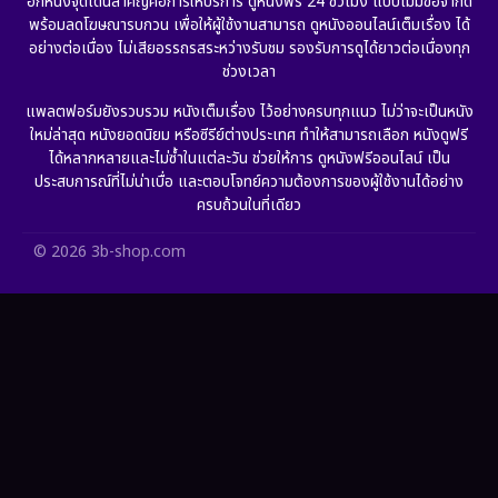
อีกหนึ่งจุดเด่นสำคัญคือการให้บริการ ดูหนังฟรี 24 ชั่วโมง แบบไม่มีข้อจำกัด
พร้อมลดโฆษณารบกวน เพื่อให้ผู้ใช้งานสามารถ ดูหนังออนไลน์เต็มเรื่อง ได้
Gothic
(6)
อย่างต่อเนื่อง ไม่เสียอรรถรสระหว่างรับชม รองรับการดูได้ยาวต่อเนื่องทุก
ช่วงเวลา
Grief
(6)
แพลตฟอร์มยังรวบรวม หนังเต็มเรื่อง ไว้อย่างครบทุกแนว ไม่ว่าจะเป็นหนัง
ใหม่ล่าสุด หนังยอดนิยม หรือซีรีย์ต่างประเทศ ทำให้สามารถเลือก หนังดูฟรี
HBO GO
(11)
ได้หลากหลายและไม่ซ้ำในแต่ละวัน ช่วยให้การ ดูหนังฟรีออนไลน์ เป็น
ประสบการณ์ที่ไม่น่าเบื่อ และตอบโจทย์ความต้องการของผู้ใช้งานได้อย่าง
HBO Max
(2)
ครบถ้วนในที่เดียว
Healing
(11)
© 2026 3b-shop.com
Heist
(7)
Historical
(25)
History ประวัติศาสตร์
(62)
Holiday
(2)