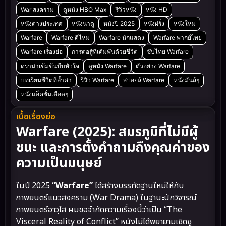
War สงคราม
ดูหนัง HBO Max
รีวิวหนัง
หนัง HD
หนังต่างประเทศ
หนังน่าดู
หนังปี 2025
หนังฝรั่ง
หนังใหม่
Warfare
Warfare ดีไหม
Warfare นักแสดง
Warfare พากย์ไทย
Warfare เรื่องย่อ
การต่อสู้ที่เดิมพันด้วยชีวิต
ซับไทย Warfare
ดราม่าเข้มข้นบีบหัวใจ
ดูหนัง Warfare
ตัวอย่าง Warfare
บทเรียนชีวิตที่ล้ำค่า
รีวิว Warfare
สปอยล์ Warfare
หนังมันส์ๆ
หนังแอ็คชั่นเดือดๆ
เนื้อเรื่องย่อ
Warfare (2025): สมรภูมิที่ไม่มีผู้
ชนะ และการตั้งคำถามถึงคุณค่าของ
ความเป็นมนุษย์
ในปี 2025
“Warfare”
ได้สร้างบรรทัดฐานใหม่ให้กับ
ภาพยนตร์แนวสงคราม (War Drama) ในฐานะนักวิจารณ์
ภาพยนตร์อาวุโส ผมขอจำกัดความเรื่องนี้ว่าเป็น “The
Visceral Reality of Conflict” หนังไม่ได้พยายามเชิดชู