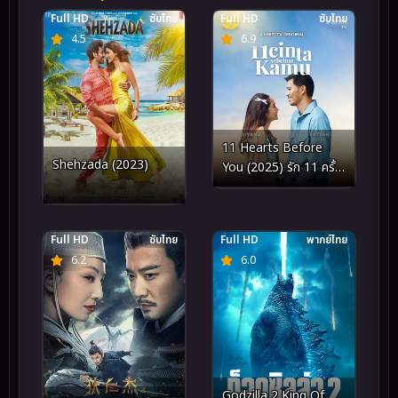
Full HD
ซับไทย
Full HD
ซับไทย
4.5
6.9
11 Hearts Before
Shehzada (2023)
You (2025) รัก 11 ครั้ง
ก่อนเจอเธอ
Full HD
ซับไทย
Full HD
พากย์ไทย
6.2
6.0
Godzilla 2 King Of