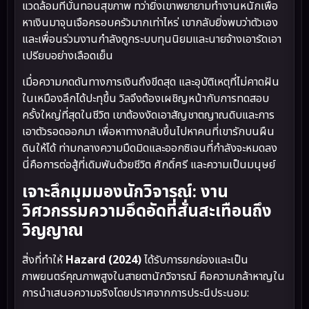
แวดล้อมที่บั่นทอนสุขภาพ ทว่ายิ่งเขาพยายามทำงานหนักเพื่อ
หาเงินมาจุนเจือครอบครัวมากเท่าไหร่ เขากลับยิ่งพบว่าตัวเอง
และเพื่อนร่วมงานกำลังถูกระบบทุนนิยมและนายจ้างเอารัดเอา
เปรียบอย่างเลือดเย็น
เมื่อความกดดันทางการเงินถึงขีดสุด และอุบัติเหตุที่ไม่คาดฝัน
ในเหมืองลึกได้ปะทุขึ้น วิลจึงต้องเผชิญหน้ากับการทดสอบ
ครั้งใหญ่ที่สุดในชีวิต เขาต้องงัดเอาสัญชาตญาณดิบและการ
เอาตัวรอดออกมา เพื่อหาทางกลับขึ้นไปหาคนที่เขารักบนผืน
ดินให้ได้ ท่ามกลางความมืดมิดและออกซิเจนที่กำลังจะหมดลง
นี่คือการต่อสู้ที่เดิมพันด้วยชีวิต ศักดิ์ศรี และความเป็นมนุษย์
เจาะลึกมุมมองนักวิจารณ์: งาน
วิศวกรรมความอึดอัดที่สั่นสะเทือนถึง
วิญญาณ
สิ่งที่ทำให้
Hazard (2024)
ได้รับการยกย่องและเป็น
ภาพยนตร์คุณภาพสูงในสายตานักวิจารณ์ คือความกล้าหาญใน
การนำเสนอความจริงโดยปราศจากการประนีประนอม: