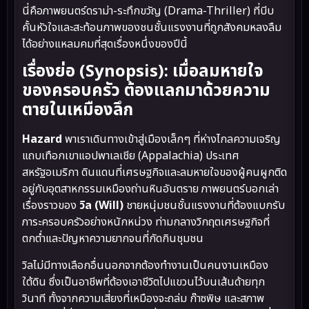
นี่คือภาพยนตร์ดราม่า-ระทึกขวัญ (Drama-Thriller) ที่บีบ
คั้นหัวใจและสะท้อนภาพของชนชั้นแรงงานที่ถูกสังคมหลงลืม
ได้อย่างแหลมคมที่สุดเรื่องหนึ่งของปีนี้
เรื่องย่อ (Synopsis): เมื่อลมหายใจ
ของครอบครัว ต้องแลกมาด้วยความ
ตายในเหมืองลึก
Hazard
พาเราเดินทางเข้าสู่เมืองเล็กๆ ที่ห่างไกลความเจริญ
แถบเทือกเขาแอปพาเลเชีย (Appalachia) ประเทศ
สหรัฐอเมริกา ดินแดนที่เศรษฐกิจและลมหายใจของผู้คนผูกติด
อยู่กับอุตสาหกรรมเหมืองถ่านหินอันตราย ภาพยนตร์บอกเล่า
เรื่องราวของ
วิล (Will)
ชายหนุ่มชนชั้นแรงงานที่ต้องแบกรับ
ภาระครอบครัวอย่างหนักหน่วง ท่ามกลางวิกฤตเศรษฐกิจที่
ตกต่ำและปัญหาความยากจนที่กัดกินชุมชน
วิลไม่มีทางเลือกอื่นนอกจากต้องทำงานเป็นคนงานเหมือง
ใต้ดิน ซึ่งเป็นอาชีพที่ต้องเอาชีวิตไปแขวนไว้บนเส้นด้ายทุก
วินาที ทั้งจากความเสี่ยงที่เหมืองจะถล่ม ก๊าซพิษ และสภาพ