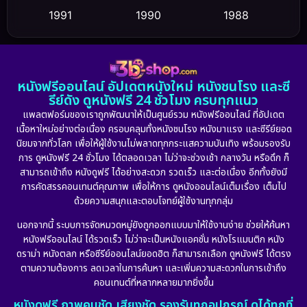
1991
1990
1988
Dance เต้น
(6)
1986
1985
1983
DC
(2)
1982
1981
1978
หนังฟรีออนไลน์ อัปเดตหนังใหม่ หนังชนโรง และซี
1974
1971
1962
Detective สืบสวน
(5)
รีย์ดัง ดูหนังฟรี 24 ชั่วโมง ครบทุกแนว
แพลตฟอร์มของเราถูกพัฒนาให้เป็นศูนย์รวม หนังฟรีออนไลน์ ที่อัปเดต
Detective สืบสวน
(56)
เนื้อหาใหม่อย่างต่อเนื่อง ครอบคลุมทั้งหนังชนโรง หนังมาแรง และซีรีย์ยอด
นิยมจากทั่วโลก เพื่อให้ผู้ใช้งานไม่พลาดทุกกระแสความบันเทิง พร้อมรองรับ
Disaster
(10)
การ ดูหนังฟรี 24 ชั่วโมง ได้ตลอดเวลา ไม่ว่าจะช่วงเช้า กลางวัน หรือดึก ก็
สามารถเข้าถึง หนังดูฟรี ได้อย่างสะดวก รวดเร็ว และต่อเนื่อง อีกทั้งยังมี
Disney+
(21)
การคัดสรรคอนเทนต์คุณภาพ เพื่อให้การ ดูหนังออนไลน์เต็มเรื่อง เต็มไป
ด้วยความสนุกและตอบโจทย์ผู้ใช้งานทุกกลุ่ม
Documentary สารคดี
(91)
นอกจากนี้ ระบบการจัดหมวดหมู่ยังถูกออกแบบมาให้ใช้งานง่าย ช่วยให้ค้นหา
หนังฟรีออนไลน์ ได้รวดเร็ว ไม่ว่าจะเป็นหนังแอคชั่น หนังโรแมนติก หนัง
Drama ดราม่า
(882)
ดราม่า หนังตลก หรือซีรีย์ออนไลน์ยอดฮิต ก็สามารถเลือก ดูหนังฟรี ได้ตรง
ตามความต้องการ ลดเวลาในการค้นหา และเพิ่มความสะดวกในการเข้าถึง
Dystopian
(17)
คอนเทนต์ที่หลากหลายมากยิ่งขึ้น
หนังดูฟรี ภาพคมชัด เสียงชัด รองรับทุกอุปกรณ์ ดูได้ทุกที่