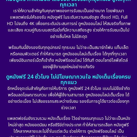
Emotional
(101)
ทุกเวลา
เราให้ความสำคัญกับคุณภาพของการรับชมเป็นอย่างมาก โดยพัฒนา
Epic มหากาพย์
(17)
แพลตฟอร์มให้รองรับ หนังดูฟรี ในระดับความคมชัดสูง ตั้งแต่ HD, Full
HD ไปจนถึง 4K เพื่อยกระดับประสบการณ์ ดูหนังออนไลน์ ให้สมจริงทั้งภาพ
Erotic
(10)
และเสียง ควบคู่กับระบบสตรีมมิ่งที่มีความเสถียรสูง ช่วยให้การรับชมเป็นไป
อย่างลื่นไหล ไม่มีสะดุด
Family ครอบครัว
(225)
พร้อมกันนี้ยังรองรับทุกอุปกรณ์ ทุกระบบ ไม่ว่าจะเป็นสมาร์ทโฟน แท็บเล็ต
หรือคอมพิวเตอร์ ทำให้สามารถ ดูหนังออนไลน์เต็มเรื่อง ได้ทุกที่ทุกเวลา
Fantasy จินตนาการ
(253)
เพียงมีอินเทอร์เน็ตก็เข้าถึง หนังฟรีออนไลน์ ได้ทันที ตอบโจทย์ไลฟ์สไตล์
ของผู้ใช้งานยุคใหม่อย่างแท้จริง
Fiction
(11)
ดูหนังฟรี 24 ชั่วโมง ไม่มีโฆษณากวนใจ หนังเต็มเรื่องครบ
ทุกแนว
Film
(57)
อีกหนึ่งจุดเด่นสำคัญคือการให้บริการ ดูหนังฟรี 24 ชั่วโมง แบบไม่มีข้อจำกัด
พร้อมลดโฆษณารบกวน เพื่อให้ผู้ใช้งานสามารถ ดูหนังออนไลน์เต็มเรื่อง ได้
Gothic
(6)
อย่างต่อเนื่อง ไม่เสียอรรถรสระหว่างรับชม รองรับการดูได้ยาวต่อเนื่องทุก
ช่วงเวลา
Grief
(6)
แพลตฟอร์มยังรวบรวม หนังเต็มเรื่อง ไว้อย่างครบทุกแนว ไม่ว่าจะเป็นหนัง
ใหม่ล่าสุด หนังยอดนิยม หรือซีรีย์ต่างประเทศ ทำให้สามารถเลือก หนังดูฟรี
HBO GO
(10)
ได้หลากหลายและไม่ซ้ำในแต่ละวัน ช่วยให้การ ดูหนังฟรีออนไลน์ เป็น