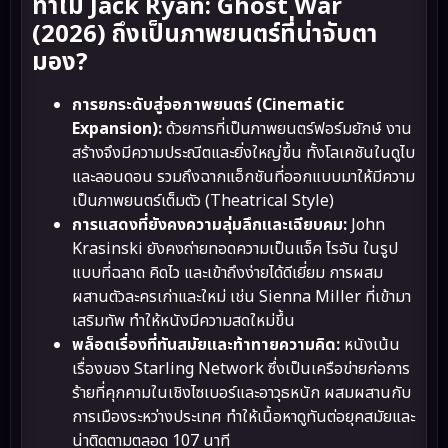
ทำไม Jack Ryan: Ghost War
(2026) ถึงเป็นภาพยนตร์ที่น่าจับตา
มอง?
การยกระดับสู่จอภาพยนตร์ (Cinematic
Expansion):
ด้วยการที่เป็นภาพยนตร์ฟอร์มยักษ์ งาน
สร้างจึงมีความประณีตและยิ่งใหญ่ขึ้น ทั้งโลเคชันในดูไบ
และลอนดอน รวมถึงฉากแอ็กชันที่ออกแบบมาให้มีความ
เป็นภาพยนตร์เต็มตัว (Theatrical Style)
การแสดงที่ยังคงความลุ่มลึกและเฉียบคม:
John
Krasinski ยังคงถ่ายทอดความเป็นแจ็ค ไรอัน ในรูป
แบบที่ฉลาด คิดไว และเข้าถึงง่ายได้ดีเยี่ยม การผสม
ผสานตัวละครเก่าและใหม่ เช่น Sienna Miller ที่เข้ามา
เสริมทัพ ทำให้หนังมีความสดใหม่ขึ้น
พล็อตเรื่องที่ทันสมัยและท้าทายความคิด:
หนังเน้น
เรื่องของ Starling Network ซึ่งเป็นเครือข่ายก่อการ
ร้ายที่คุกคามในเชิงไซเบอร์และอาวุธหนัก ผสมผสานกับ
การเมืองระหว่างประเทศ ทำให้เนื้อหาดูทันต่อยุคสมัยและ
น่าติดตามตลอด 107 นาที