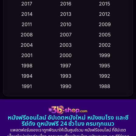
2017
2016
2015
Comedy ตลก
(458)
2014
2013
2012
Coming-of-age ชีวิตวัยรุ่น
(43)
2011
2010
2009
Conspiracy
(2)
2008
2007
2005
2004
2003
2002
Crime อาชญากรรม
(347)
2001
2000
1999
Cult Film
(5)
1998
1997
1995
Culture
1994
1993
1992
(23)
1991
1990
1988
Dance เต้น
(6)
1986
1985
1983
DC
(2)
1982
1981
1978
หนังฟรีออนไลน์ อัปเดตหนังใหม่ หนังชนโรง และซี
1974
1971
1962
Detective สืบสวน
(5)
รีย์ดัง ดูหนังฟรี 24 ชั่วโมง ครบทุกแนว
แพลตฟอร์มของเราถูกพัฒนาให้เป็นศูนย์รวม หนังฟรีออนไลน์ ที่อัปเดต
Detective สืบสวน
(56)