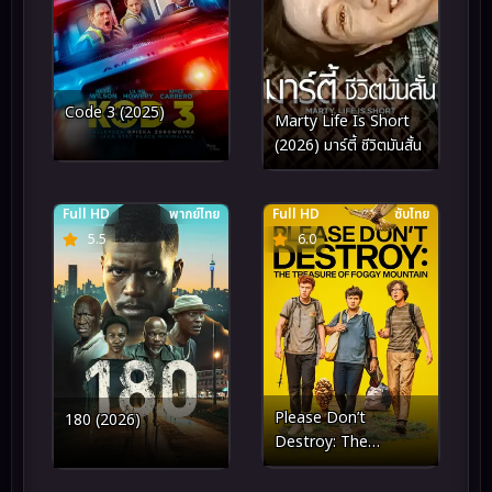
Code 3 (2025)
Marty Life Is Short
(2026) มาร์ตี้ ชีวิตมันสั้น
Full HD
พากย์ไทย
Full HD
ซับไทย
5.5
6.0
Please Don’t
180 (2026)
Destroy: The
Treasure of Foggy
Mountain (2023)