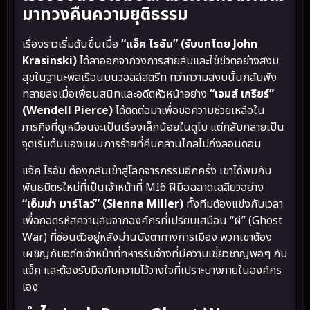
มาทวงคืนความยุติธรรม
เรื่องราวเริ่มต้นขึ้นเมื่อ
“แจ็ค ไรอัน” (รับบทโดย John
Krasinski)
ได้ลาออกจากวงการสายลับและใช้ชีวิตอย่างสงบ
สุขในฐานะพลเรือนบนวอลล์สตรีท ทว่าความสงบนั้นกลับพัง
ทลายลงเมื่อเพื่อนสนิทและอดีตหัวหน้าอย่าง
“เจมส์ เกรียร์”
(Wendell Pierce)
ได้ติดต่อมาเพื่อขอความช่วยเหลือใน
ภารกิจที่ดูเหมือนจะเป็นเรื่องเล็กน้อยในดูไบ แต่กลับกลายเป็น
จุดเริ่มต้นของแผนการร้ายที่คืบคลานไกลไปถึงลอนดอน
แจ็ค ไรอัน ต้องกลับเข้าสู่โลกจารกรรมอีกครั้ง เขาได้พบกับ
พันธมิตรใหม่ที่เป็นเจ้าหน้าที่ MI6 ฝีมือฉลาดเฉลียวอย่าง
“เอ็มม่า มาร์โลว์” (Sienna Miller)
ทั้งทีมต้องแข่งกับเวลา
เพื่อถอดรหัสความลับจากองค์กรที่เปรียบเสมือน “ผี” (Ghost
War) ที่ซ่อนตัวอยู่หลังม่านบังตาทางการเมือง พวกเขาต้อง
เผชิญกับอดีตเจ้าหน้าที่ทหารรับจ้างที่มีความเชี่ยวชาญพอๆ กับ
แจ็ค และต้องรับมือกับความไว้วางใจที่เปราะบางภายในองค์กร
เอง