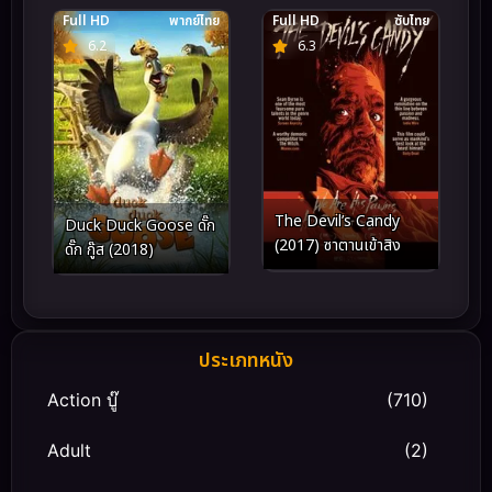
Full HD
พากย์ไทย
Full HD
ซับไทย
6.2
6.3
The Devil’s Candy
Duck Duck Goose ดั๊ก
(2017) ซาตานเข้าสิง
ดั๊ก กู๊ส (2018)
ประเภทหนัง
Action บู๊
(710)
Adult
(2)