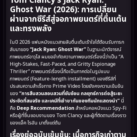
Tom Clancy’s Jack Ryan:
Ghost War (2026): การเปลี่ยน
ผ่านจากซีรีส์สู่จอภาพยนตร์ที่ตื่นเต้น
และทรงพลัง
ในปี 2026 แฟนหนังแนวสายลับตื่นเต้นเร้าใจได้ต้อนรับการก
ลับมาของ
“Jack Ryan: Ghost War”
ในฐานะนักวิจารณ์
ภาพยนตร์อาวุโส ผมขอจำกัดความภาพยนตร์เรื่องนี้ว่าเป็น “A
High-Stakes, Fast-Paced, and Gritty Espionage
Thriller” ภาพยนตร์เรื่องนี้ถือเป็นภาคต่อในรูปแบบ
ภาพยนตร์ (Feature-length installment) ของซีรีส์ที่
ประสบความสำเร็จทาง Prime Video โดยยังคงความเข้มข้น
ของ
“การสืบสวนสอบสวนที่ซับซ้อน กลยุทธ์การต่อสู้ระยะ
ประชิดที่สมจริง และเคมีที่เข้าขากันของทีมนักแสดงนำ”
นี่
คือ
Deep Recommendation
สำหรับคอหนังแนว Spy-Fi
หรือผู้ที่ชื่นชอบงานของ Tom Clancy และผู้ที่ติดตามเรื่องราว
ของแจ็ค ไรอัน มาตั้งแต่ต้น
เรื่องย่อฉบับเข้มข้น: เมื่อภารกิจเก่าตาม