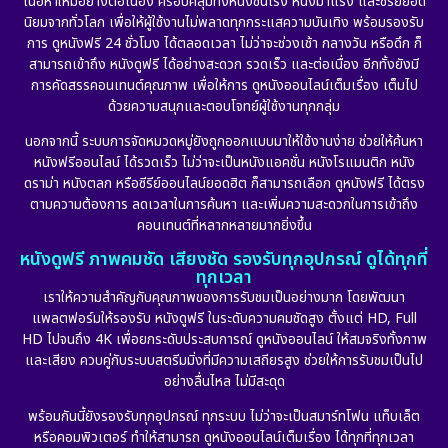
เนื้อหาใหม่อย่างต่อเนื่อง ครอบคลุมทั้งหนังชนโรง หนังมาแรง และซีรีย์ยอด
นิยมจากทั่วโลก เพื่อให้ผู้ใช้งานไม่พลาดทุกกระแสความบันเทิง พร้อมรองรับ
Disaster
(10)
การ ดูหนังฟรี 24 ชั่วโมง ได้ตลอดเวลา ไม่ว่าจะช่วงเช้า กลางวัน หรือดึก ก็
สามารถเข้าถึง หนังดูฟรี ได้อย่างสะดวก รวดเร็ว และต่อเนื่อง อีกทั้งยังมี
Disney+
(21)
การคัดสรรคอนเทนต์คุณภาพ เพื่อให้การ ดูหนังออนไลน์เต็มเรื่อง เต็มไป
ด้วยความสนุกและตอบโจทย์ผู้ใช้งานทุกกลุ่ม
Documentary สารคดี
(91)
นอกจากนี้ ระบบการจัดหมวดหมู่ยังถูกออกแบบมาให้ใช้งานง่าย ช่วยให้ค้นหา
หนังฟรีออนไลน์ ได้รวดเร็ว ไม่ว่าจะเป็นหนังแอคชั่น หนังโรแมนติก หนัง
Drama ดราม่า
(882)
ดราม่า หนังตลก หรือซีรีย์ออนไลน์ยอดฮิต ก็สามารถเลือก ดูหนังฟรี ได้ตรง
ตามความต้องการ ลดเวลาในการค้นหา และเพิ่มความสะดวกในการเข้าถึง
Dystopian
(17)
คอนเทนต์ที่หลากหลายมากยิ่งขึ้น
หนังดูฟรี ภาพคมชัด เสียงชัด รองรับทุกอุปกรณ์ ดูได้ทุกที่
Emotional
(101)
ทุกเวลา
เราให้ความสำคัญกับคุณภาพของการรับชมเป็นอย่างมาก โดยพัฒนา
Epic มหากาพย์
(17)
แพลตฟอร์มให้รองรับ หนังดูฟรี ในระดับความคมชัดสูง ตั้งแต่ HD, Full
HD ไปจนถึง 4K เพื่อยกระดับประสบการณ์ ดูหนังออนไลน์ ให้สมจริงทั้งภาพ
Erotic
(10)
และเสียง ควบคู่กับระบบสตรีมมิ่งที่มีความเสถียรสูง ช่วยให้การรับชมเป็นไป
อย่างลื่นไหล ไม่มีสะดุด
Family ครอบครัว
(225)
พร้อมกันนี้ยังรองรับทุกอุปกรณ์ ทุกระบบ ไม่ว่าจะเป็นสมาร์ทโฟน แท็บเล็ต
หรือคอมพิวเตอร์ ทำให้สามารถ ดูหนังออนไลน์เต็มเรื่อง ได้ทุกที่ทุกเวลา
Fantasy จินตนาการ
(253)