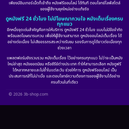
เพียงมีอินเทอร์เน็ตก็เข้าถึง หนังฟรีออนไลน์ ได้ทันที ตอบโจทย์ไลฟ์สไตล์
ของผู้ใช้งานยุคใหม่อย่างแท้จริง
Fiction
(11)
ดูหนังฟรี 24 ชั่วโมง ไม่มีโฆษณากวนใจ หนังเต็มเรื่องครบ
ทุกแนว
Film
(57)
อีกหนึ่งจุดเด่นสำคัญคือการให้บริการ ดูหนังฟรี 24 ชั่วโมง แบบไม่มีข้อจำกัด
พร้อมลดโฆษณารบกวน เพื่อให้ผู้ใช้งานสามารถ ดูหนังออนไลน์เต็มเรื่อง ได้
Gothic
(6)
อย่างต่อเนื่อง ไม่เสียอรรถรสระหว่างรับชม รองรับการดูได้ยาวต่อเนื่องทุก
ช่วงเวลา
Grief
(6)
แพลตฟอร์มยังรวบรวม หนังเต็มเรื่อง ไว้อย่างครบทุกแนว ไม่ว่าจะเป็นหนัง
ใหม่ล่าสุด หนังยอดนิยม หรือซีรีย์ต่างประเทศ ทำให้สามารถเลือก หนังดูฟรี
HBO GO
(10)
ได้หลากหลายและไม่ซ้ำในแต่ละวัน ช่วยให้การ ดูหนังฟรีออนไลน์ เป็น
ประสบการณ์ที่ไม่น่าเบื่อ และตอบโจทย์ความต้องการของผู้ใช้งานได้อย่าง
HBO Max
(2)
ครบถ้วนในที่เดียว
Healing
(11)
© 2026 3b-shop.com
Heist
(7)
Historical
(25)