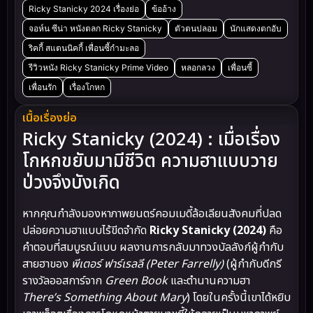
Ricky Stanicky 2024 เรื่องย่อ
ข้ออ้าง
จอห์น ซีน่า หนังตลก Ricky Stanicky
ตัวตนปลอม
นักแสดงตกอับ
ริคกี้ สแตนนิคกี้ เพื่อนซี้กำมะลอ
รีวิวหนัง Ricky Stanicky Prime Video
หลอกลวง
เพื่อนซี้
เพื่อนรัก
เรื่องโกหก
เนื้อเรื่องย่อ
Ricky Stanicky (2024) : เมื่อเรื่อง
โกหกขยับมามีชีวิต ความฮาแบบวาย
ป่วงจึงบังเกิด
หากคุณกำลังมองหาภาพยนตร์คอมเมดี้ล้อเลียนสังคมที่ปลด
ปล่อยความฮาแบบไร้ขีดจำกัด
Ricky Stanicky (2024)
คือ
คำตอบที่สมบูรณ์แบบ ผลงานการกลับมาทวงบัลลังก์ผู้กำกับ
สายฮาของ
พีเตอร์ ฟาร์เรลลี (Peter Farrelly)
(ผู้กำกับดีกรี
รางวัลออสการ์จาก
Green Book
และตํานานความฮา
There’s Something About Mary
) โดยในครั้งนี้เขาได้หยิบ