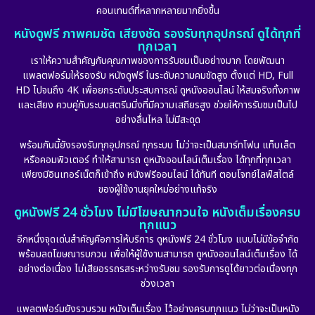
Dystopian
(17)
คอนเทนต์ที่หลากหลายมากยิ่งขึ้น
หนังดูฟรี ภาพคมชัด เสียงชัด รองรับทุกอุปกรณ์ ดูได้ทุกที่
Emotional
(101)
ทุกเวลา
เราให้ความสำคัญกับคุณภาพของการรับชมเป็นอย่างมาก โดยพัฒนา
Epic มหากาพย์
(17)
แพลตฟอร์มให้รองรับ หนังดูฟรี ในระดับความคมชัดสูง ตั้งแต่ HD, Full
HD ไปจนถึง 4K เพื่อยกระดับประสบการณ์ ดูหนังออนไลน์ ให้สมจริงทั้งภาพ
Erotic
(10)
และเสียง ควบคู่กับระบบสตรีมมิ่งที่มีความเสถียรสูง ช่วยให้การรับชมเป็นไป
อย่างลื่นไหล ไม่มีสะดุด
Family ครอบครัว
(225)
พร้อมกันนี้ยังรองรับทุกอุปกรณ์ ทุกระบบ ไม่ว่าจะเป็นสมาร์ทโฟน แท็บเล็ต
หรือคอมพิวเตอร์ ทำให้สามารถ ดูหนังออนไลน์เต็มเรื่อง ได้ทุกที่ทุกเวลา
Fantasy จินตนาการ
(253)
เพียงมีอินเทอร์เน็ตก็เข้าถึง หนังฟรีออนไลน์ ได้ทันที ตอบโจทย์ไลฟ์สไตล์
ของผู้ใช้งานยุคใหม่อย่างแท้จริง
Fiction
(11)
ดูหนังฟรี 24 ชั่วโมง ไม่มีโฆษณากวนใจ หนังเต็มเรื่องครบ
ทุกแนว
Film
(57)
อีกหนึ่งจุดเด่นสำคัญคือการให้บริการ ดูหนังฟรี 24 ชั่วโมง แบบไม่มีข้อจำกัด
พร้อมลดโฆษณารบกวน เพื่อให้ผู้ใช้งานสามารถ ดูหนังออนไลน์เต็มเรื่อง ได้
Gothic
(6)
อย่างต่อเนื่อง ไม่เสียอรรถรสระหว่างรับชม รองรับการดูได้ยาวต่อเนื่องทุก
ช่วงเวลา
Grief
(6)
แพลตฟอร์มยังรวบรวม หนังเต็มเรื่อง ไว้อย่างครบทุกแนว ไม่ว่าจะเป็นหนัง