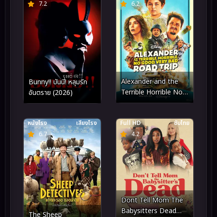
7.2
6.2
Alexander and the
Bunny!! บันนี่! หลุมรัก
Terrible Horrible No
อันตราย (2026)
Good Very Bad Road
Trip (2025)
หนังโรง
เสียงโรง
Full HD
ซับไทย
6.7
4.2
Dont Tell Mom The
Babysitters Dead
The Sheep