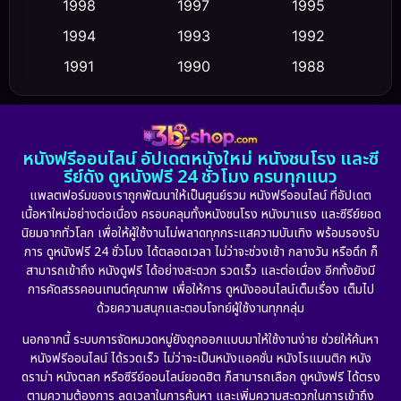
1998
1997
1995
Culture
1994
1993
1992
(23)
1991
1990
1988
Dance เต้น
(6)
1986
1985
1983
DC
(2)
1982
1981
1978
หนังฟรีออนไลน์ อัปเดตหนังใหม่ หนังชนโรง และซี
1974
1971
1962
Detective สืบสวน
(5)
รีย์ดัง ดูหนังฟรี 24 ชั่วโมง ครบทุกแนว
แพลตฟอร์มของเราถูกพัฒนาให้เป็นศูนย์รวม หนังฟรีออนไลน์ ที่อัปเดต
Detective สืบสวน
(56)
เนื้อหาใหม่อย่างต่อเนื่อง ครอบคลุมทั้งหนังชนโรง หนังมาแรง และซีรีย์ยอด
นิยมจากทั่วโลก เพื่อให้ผู้ใช้งานไม่พลาดทุกกระแสความบันเทิง พร้อมรองรับ
Disaster
(10)
การ ดูหนังฟรี 24 ชั่วโมง ได้ตลอดเวลา ไม่ว่าจะช่วงเช้า กลางวัน หรือดึก ก็
สามารถเข้าถึง หนังดูฟรี ได้อย่างสะดวก รวดเร็ว และต่อเนื่อง อีกทั้งยังมี
Disney+
(23)
การคัดสรรคอนเทนต์คุณภาพ เพื่อให้การ ดูหนังออนไลน์เต็มเรื่อง เต็มไป
ด้วยความสนุกและตอบโจทย์ผู้ใช้งานทุกกลุ่ม
Documentary สารคดี
(91)
นอกจากนี้ ระบบการจัดหมวดหมู่ยังถูกออกแบบมาให้ใช้งานง่าย ช่วยให้ค้นหา
หนังฟรีออนไลน์ ได้รวดเร็ว ไม่ว่าจะเป็นหนังแอคชั่น หนังโรแมนติก หนัง
Drama ดราม่า
(887)
ดราม่า หนังตลก หรือซีรีย์ออนไลน์ยอดฮิต ก็สามารถเลือก ดูหนังฟรี ได้ตรง
ตามความต้องการ ลดเวลาในการค้นหา และเพิ่มความสะดวกในการเข้าถึง