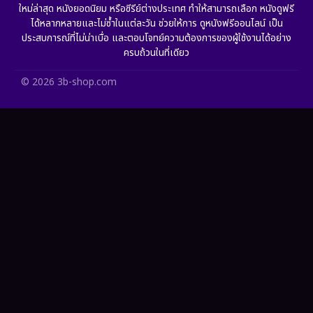
ใหม่ล่าสุด หนังยอดนิยม หรือซีรีย์ต่างประเทศ ทำให้สามารถเลือก หนังดูฟรี
HBO GO
(10)
ได้หลากหลายและไม่ซ้ำในแต่ละวัน ช่วยให้การ ดูหนังฟรีออนไลน์ เป็น
ประสบการณ์ที่ไม่น่าเบื่อ และตอบโจทย์ความต้องการของผู้ใช้งานได้อย่าง
HBO Max
(2)
ครบถ้วนในที่เดียว
Healing
(11)
© 2026 3b-shop.com
Heist
(7)
Historical
(25)
History ประวัติศาสตร์
(62)
Holiday
(2)
Horror สยองขวัญ
(389)
Human
(52)
Inspirational แรงบันดาลใจ
(93)