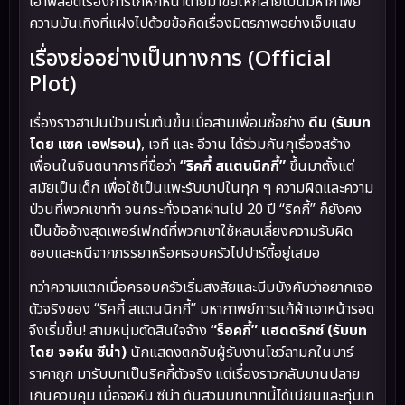
เอาพล็อตเรื่องการโกหกหน้าตายมาขยี้ให้กลายเป็นมหากาพย์
ความบันเทิงที่แฝงไปด้วยข้อคิดเรื่องมิตรภาพอย่างเจ็บแสบ
เรื่องย่ออย่างเป็นทางการ (Official
Plot)
เรื่องราวฮาปนป่วนเริ่มต้นขึ้นเมื่อสามเพื่อนซี้อย่าง
ดีน (รับบท
โดย แซค เอฟรอน)
, เจที และ อีวาน ได้ร่วมกันกุเรื่องสร้าง
เพื่อนในจินตนาการที่ชื่อว่า
“ริคกี้ สแตนนิกกี้”
ขึ้นมาตั้งแต่
สมัยเป็นเด็ก เพื่อใช้เป็นแพะรับบาปในทุก ๆ ความผิดและความ
ป่วนที่พวกเขาทำ จนกระทั่งเวลาผ่านไป 20 ปี “ริคกี้” ก็ยังคง
เป็นข้ออ้างสุดเพอร์เฟกต์ที่พวกเขาใช้หลบเลี่ยงความรับผิด
ชอบและหนีจากภรรยาหรือครอบครัวไปปาร์ตี้อยู่เสมอ
ทว่าความแตกเมื่อครอบครัวเริ่มสงสัยและบีบบังคับว่าอยากเจอ
ตัวจริงของ “ริคกี้ สแตนนิกกี้” มหากาพย์การแก้ผ้าเอาหน้ารอด
จึงเริ่มขึ้น! สามหนุ่มตัดสินใจจ้าง
“ร็อคกี้” แฮดดริกซ์ (รับบท
โดย จอห์น ซีน่า)
นักแสดงตกอับผู้รับงานโชว์ลามกในบาร์
ราคาถูก มารับบทเป็นริคกี้ตัวจริง แต่เรื่องราวกลับบานปลาย
เกินควบคุม เมื่อจอห์น ซีน่า ดันสวมบทบาทนี้ได้เนียนและทุ่มเท