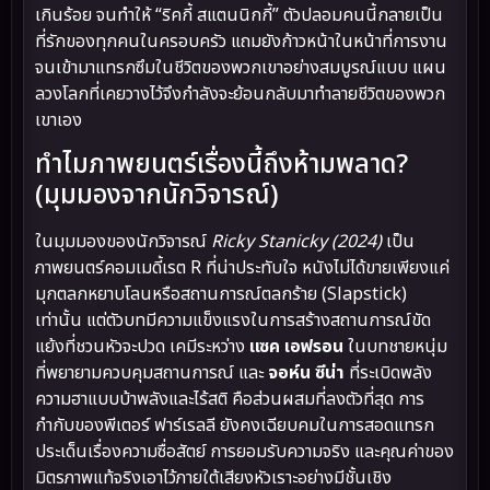
เกินร้อย จนทำให้ “ริคกี้ สแตนนิกกี้” ตัวปลอมคนนี้กลายเป็น
ที่รักของทุกคนในครอบครัว แถมยังก้าวหน้าในหน้าที่การงาน
จนเข้ามาแทรกซึมในชีวิตของพวกเขาอย่างสมบูรณ์แบบ แผน
ลวงโลกที่เคยวางไว้จึงกำลังจะย้อนกลับมาทำลายชีวิตของพวก
เขาเอง
ทำไมภาพยนตร์เรื่องนี้ถึงห้ามพลาด?
(มุมมองจากนักวิจารณ์)
ในมุมมองของนักวิจารณ์
Ricky Stanicky (2024)
เป็น
ภาพยนตร์คอมเมดี้เรต R ที่น่าประทับใจ หนังไม่ได้ขายเพียงแค่
มุกตลกหยาบโลนหรือสถานการณ์ตลกร้าย (Slapstick)
เท่านั้น แต่ตัวบทมีความแข็งแรงในการสร้างสถานการณ์ขัด
แย้งที่ชวนหัวจะปวด เคมีระหว่าง
แซค เอฟรอน
ในบทชายหนุ่ม
ที่พยายามควบคุมสถานการณ์ และ
จอห์น ซีน่า
ที่ระเบิดพลัง
ความฮาแบบบ้าพลังและไร้สติ คือส่วนผสมที่ลงตัวที่สุด การ
กำกับของพีเตอร์ ฟาร์เรลลี ยังคงเฉียบคมในการสอดแทรก
ประเด็นเรื่องความซื่อสัตย์ การยอมรับความจริง และคุณค่าของ
มิตรภาพแท้จริงเอาไว้ภายใต้เสียงหัวเราะอย่างมีชั้นเชิง