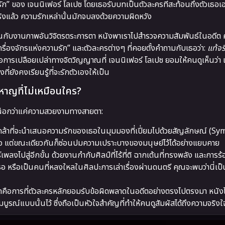
” ของ เจนนิเฟอร์ โลเปซ โดยเธอรับบทเป็นตัวละครที่สะท้อนถึงตัวเธอเอง ผ
ริงแล้ว ความรักเหล่านั้นมักจบลงด้วยความผิดหวัง
กับงานภาพอันวิจิตรตระการตา หนังพาเราไปสำรวจความสัมพันธ์ในอดีต 
่องจักรแห่งความรัก” และตัวละครต่างๆ ที่คอยตั้งคำถามกับเธอว่า:
แท้จร
ือการเปลือยเปล่าทางจิตวิญญาณที่ เจนนิเฟอร์ โลเปซ ยอมให้คนดูเห็นว่า แ
ี่ยังคงเรียนรู้ที่จะรักตัวเองให้เป็น
หาญที่ไม่เหมือนใคร?
หนือกว่าแค่ความสวยงามทางสายตา:
กล้าที่จะนำเสนอความรักของเธอในมุมมองที่เปี่ยมไปด้วยสัญลักษณ์ (S
เธอ แต่ขณะเดียวกันก็ซ่อนปมความเปราะบางของมนุษย์ไว้ได้อย่างแยบคาย
ลงไปสู่อีกขั้น ด้วยงานกำกับศิลป์ที่ไร้ที่ติ ฉากเต้นที่ทรงพลัง และการร
ธอ หรือเป็นคนที่หลงใหลในศิลปะการเล่าเรื่องผ่านดนตรี คุณจะพบว่านี่เป็
่สุดคือการที่ตัวละครหลักยอมรับข้อผิดพลาดในอดีตอย่างตรงไปตรงมา หนัง
์แบบนั้นไว้ ซึ่งถือเป็นหัวใจสำคัญที่ทำให้คนดูสัมผัสได้ถึงความจริงใ