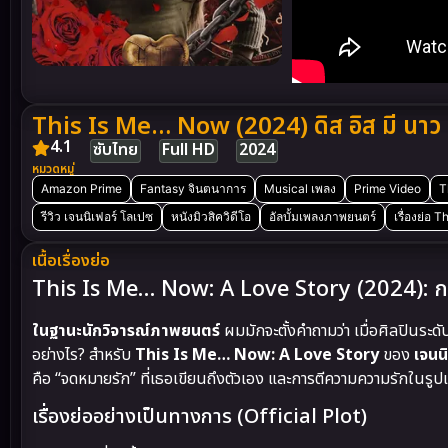
This Is Me… Now (2024) ดิส อิส มี นาว 
4.1
ซับไทย
Full HD
2024
หมวดหมู่
Amazon Prime
Fantasy จินตนาการ
Musical เพลง
Prime Video
T
รีวิว เจนนิเฟอร์ โลเปซ
หนังมิวสิควิดีโอ
อัลบั้มเพลงภาพยนตร์
เรื่องย่อ 
เนื้อเรื่องย่อ
This Is Me… Now: A Love Story (2024): การ
ในฐานะนักวิจารณ์ภาพยนตร์
ผมมักจะตั้งคำถามว่า เมื่อศิลปินระ
อย่างไร? สำหรับ
This Is Me… Now: A Love Story
ของ
เจนน
คือ “จดหมายรัก” ที่เธอเขียนถึงตัวเอง และการตีความความรักใน
เรื่องย่ออย่างเป็นทางการ (Official Plot)