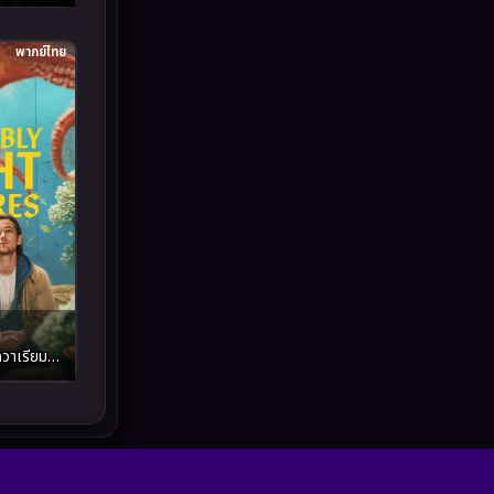
Inspirational แรงบันดาลใจ
(93)
พากย์ไทย
Investigation
(49)
iQIYI
(55)
Kids
(13)
LGBTQ
(10)
Love
(73)
Martial
(7)
วาเรียม
งของ
Martial Arts
(43)
marvel
(7)