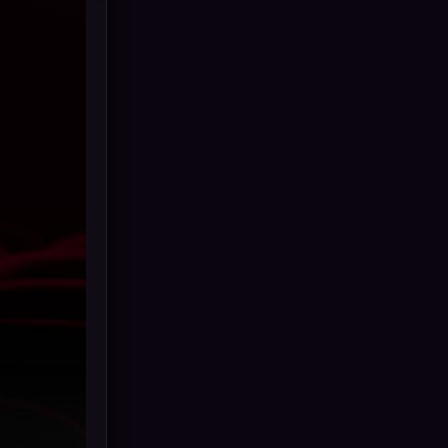
Drama ดราม่า
(882)
Dystopian
(17)
Emotional
(101)
Epic มหากาพย์
(17)
Erotic
(10)
Family ครอบครัว
(225)
Fantasy จินตนาการ
(253)
Fiction
(11)
Film
(57)
Gothic
(6)