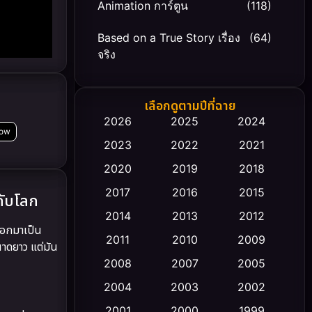
Animation การ์ตูน
(118)
Based on a True Story เรื่อง
(64)
จริง
Based on Novel
(20)
เลือกดูตามปีที่ฉาย
Biography ชีวิตจริง
(66)
2026
2025
2024
Now
2023
2022
2021
Black Comedy
(30)
2020
2019
2018
Classic หนังคลาสสิก
(23)
2017
2016
2015
ดับโลก
Comedy ตลก
(458)
2014
2013
2012
ออกมาเป็น
2011
2010
2009
ขนาดยาว แต่มัน
Coming-of-age ชีวิตวัยรุ่น
(43)
2008
2007
2005
Conspiracy
(2)
2004
2003
2002
Crime อาชญากรรม
2001
2000
1999
(347)