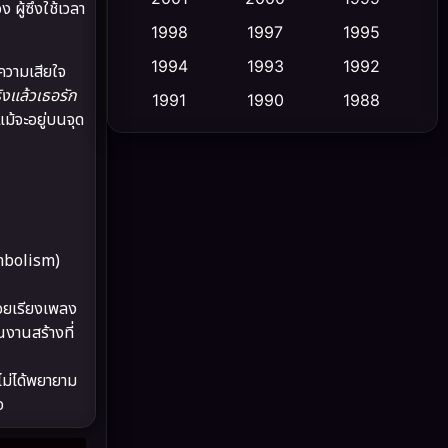
ู้ซึ่งใช้เวลา
1998
1997
1995
Cult Film
(5)
1994
1993
1992
ความเสียใจ
Culture
(23)
ิงแล้วเธอรัก
1991
1990
1988
ม้จะอยู่บนจุด
1986
1985
1983
Dance เต้น
(6)
1982
1981
1978
DC
(2)
1974
1971
1962
Detective สืบสวน
(5)
ymbolism)
Detective สืบสวน
(56)
้อยเรียงเพลง
Disaster
(10)
นงานสร้างที่
Disney+
(21)
ไม่ได้พยายาม
จ
Documentary สารคดี
(91)