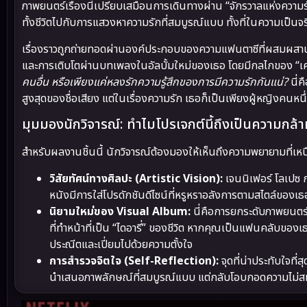
ภาพยนตร์เรื่องนี้เปรียบเสมือนการเดินทางผ่าน “จักรวาลแห่งความรัก
ทั้งชีวิตไปกับการแสวงหาความรักที่สมบูรณ์แบบ ทั้งที่ในความเป็นจ
เรื่องราวถูกถ่ายทอดผ่านองค์ประกอบของความแฟนตาซีที่ผสมผสาน
และการเติบโตผ่านบทเพลงในอัลบั้มใหม่ของเธอ โดยมีกลไกของ “เครื
คนอื่น หรือเพียงแค่หลงรักความรู้สึกของการมีความรักกันแน่?
นี่ค
สูงสุดของชื่อเสียง แต่ในเรื่องความรัก เธอก็เป็นเพียงผู้หญิงคนหนึ่งท
มุมมองนักวิจารณ์: ทำไมโปรเจกต์นี้ถึงเป็นความกล้า
สำหรับผลงานชิ้นนี้ นักวิจารณ์ต้องมองให้เห็นถึงความพยายามที่เ
วิสัยทัศน์ทางศิลปะ (Artistic Vision):
เจนนิเฟอร์ โลเปซ 
หนังมีการใส่โปรดักชันดีไซน์ที่หรูหราอลังการตามสไตล์ของ
นิยามใหม่ของ Visual Album:
นี่คือการยกระดับภาพยนตร์เพ
ที่ทำหน้าที่เป็น “ไดอารี่” ของชีวิต หากคุณเป็นแฟนคลับของเ
ประณีตและเปี่ยมไปด้วยความตั้งใจ
การสำรวจจิตใจ (Self-Reflection):
จุดที่น่าประทับใจที
นำเสนอภาพลักษณ์ที่สมบูรณ์แบบ แต่กลับโอบกอดความไม่สมบูรณ