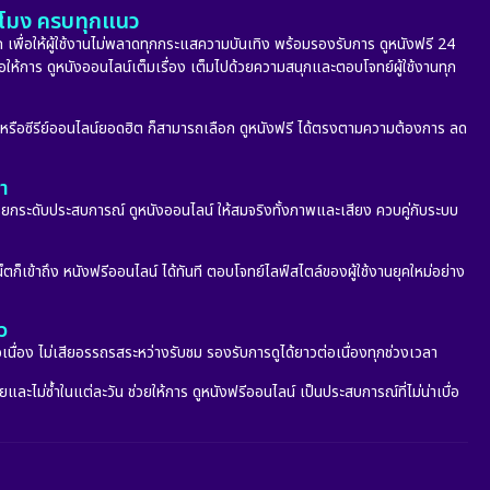
Melodrama
(5)
ั่วโมง ครบทุกแนว
 เพื่อให้ผู้ใช้งานไม่พลาดทุกกระแสความบันเทิง พร้อมรองรับการ ดูหนังฟรี 24
Military
(8)
่อให้การ ดูหนังออนไลน์เต็มเรื่อง เต็มไปด้วยความสนุกและตอบโจทย์ผู้ใช้งานทุก
MONOMAX
(9)
ก หรือซีรีย์ออนไลน์ยอดฮิต ก็สามารถเลือก ดูหนังฟรี ได้ตรงตามความต้องการ ลด
Monster
(24)
ลา
Movie Collection
(6)
กระดับประสบการณ์ ดูหนังออนไลน์ ให้สมจริงทั้งภาพและเสียง ควบคู่กับระบบ
Musical เพลง
(66)
็ตก็เข้าถึง หนังฟรีออนไลน์ ได้ทันที ตอบโจทย์ไลฟ์สไตล์ของผู้ใช้งานยุคใหม่อย่าง
Mystery ลึกลับ
(345)
ว
nature
(4)
อเนื่อง ไม่เสียอรรถรสระหว่างรับชม รองรับการดูได้ยาวต่อเนื่องทุกช่วงเวลา
ะไม่ซ้ำในแต่ละวัน ช่วยให้การ ดูหนังฟรีออนไลน์ เป็นประสบการณ์ที่ไม่น่าเบื่อ
Parody
(2)
Period ย้อนยุค
(53)