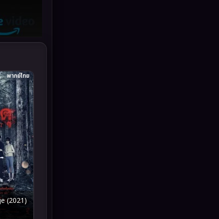
Grief
(6)
HBO GO
(10)
HBO Max
(2)
พากย์ไทย
Healing
(11)
Heist
(7)
Historical
(25)
History ประวัติศาสตร์
(62)
Holiday
(2)
Horror สยองขวัญ
(386)
ge (2021)
Human
(52)