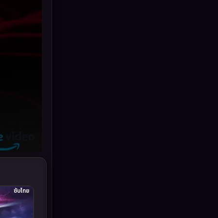
Grief
(6)
HBO GO
(11)
HBO Max
(2)
Healing
(11)
Heist
(7)
Historical
(25)
History ประวัติศาสตร์
(62)
Holiday
(2)
Horror สยองขวัญ
(391)
ซับไทย
Human
(52)