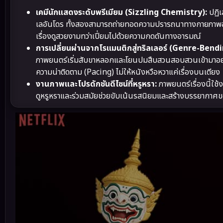
เคมีนักแสดงระดับพรีเมียม (Sizzling Chemistry):
ปฏิเ
เลอันโดร ทั้งสองสามารถถ่ายทอดความปรารถนาทางกายภาพออกม
เรื่องดูสวยงามทว่าเปี่ยมไปด้วยความกดดันทางอารมณ์
การเปลี่ยนผ่านจากโรแมนติกสู่ทริลเลอร์ (Genre-Bendi
ภาพยนตร์เริ่มสับขาหลอกและโยนปมสืบสวนสอบสวนเข้ามาอย่า
ความน่าติดตาม (Pacing) ไม่ให้หนังหวือหวาแค่เรื่องบนเตียง
งานภาพและโปรดักชันดีไซน์ที่หรูหรา:
ภาพยนตร์เรื่องนี้ใช้
ดูหรูหราและร่วมสมัยช่วยขับเน้นรสนิยมและสร้างบรรยากาศของ