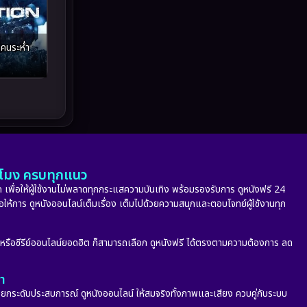
Melodrama
(5)
Military
(8)
คนระห่ำ
MONOMAX
(10)
Monster
(24)
Movie Collection
(6)
Musical เพลง
(66)
ั่วโมง ครบทุกแนว
Mystery ลึกลับ
(348)
 เพื่อให้ผู้ใช้งานไม่พลาดทุกกระแสความบันเทิง พร้อมรองรับการ ดูหนังฟรี 24
่อให้การ ดูหนังออนไลน์เต็มเรื่อง เต็มไปด้วยความสนุกและตอบโจทย์ผู้ใช้งานทุก
nature
(4)
ก หรือซีรีย์ออนไลน์ยอดฮิต ก็สามารถเลือก ดูหนังฟรี ได้ตรงตามความต้องการ ลด
Parody
(2)
ลา
Period ย้อนยุค
(53)
กระดับประสบการณ์ ดูหนังออนไลน์ ให้สมจริงทั้งภาพและเสียง ควบคู่กับระบบ