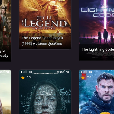
The Legend Fong Sai yuk
(1993) ฟงไสหยก สู้บนหัวคน
The Lightning Code
 Li
หลีหู
กย์ไทย
Full HD
พากย์ไทย
Full HD
5.5
7.0