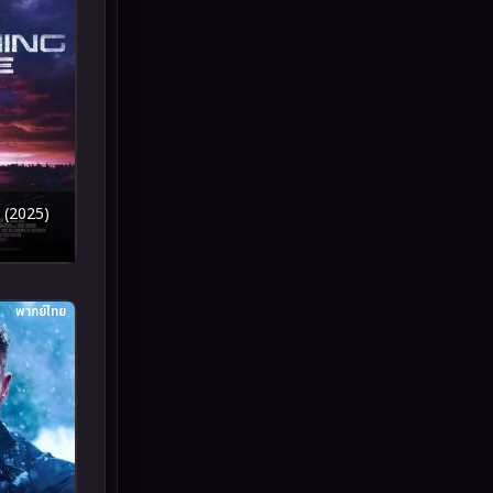
Inspirational แรงบันดาลใจ
(93)
Investigation
(49)
iQIYI
(59)
Kids
(13)
 (2025)
LGBTQ
(10)
Love
(73)
พากย์ไทย
Martial
(7)
Martial Arts
(43)
marvel
(7)