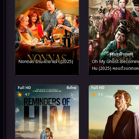
Nonnas รักนะย่ายายจ๋า (2025)
Oh My Ghost Becoming
Hu (2025) หอแต๋วแตกแหก
Full HD
ซับไทย
Full HD
พา
4.7
5.5