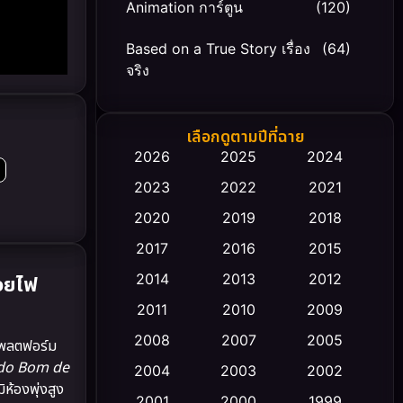
Animation การ์ตูน
(120)
Based on a True Story เรื่อง
(64)
จริง
Based on Novel
(20)
เลือกดูตามปีที่ฉาย
Biography ชีวิตจริง
(66)
2026
2025
2024
2023
2022
2021
Black Comedy
(30)
2020
2019
2018
Classic หนังคลาสสิก
(23)
2017
2016
2015
Comedy ตลก
(470)
2014
2013
2012
วยไฟ
2011
2010
2009
Coming-of-age ชีวิตวัยรุ่น
(43)
2008
2007
2005
แพลตฟอร์ม
Conspiracy
(2)
do Bom de
2004
2003
2002
ห้องพุ่งสูง
Crime อาชญากรรม
2001
2000
1999
(352)