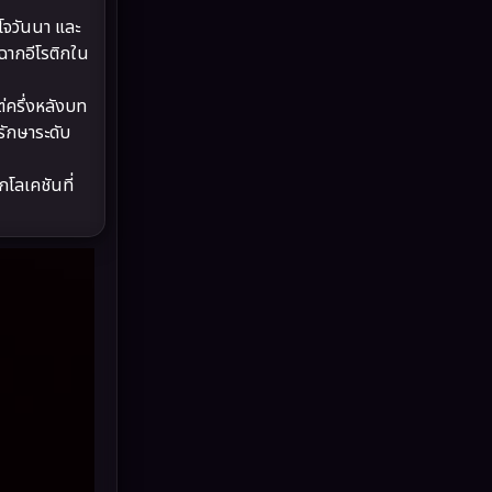
Drama ดราม่า
(887)
โจวันนา และ
ฉากอีโรติกใน
Dystopian
(17)
ต่ครึ่งหลังบท
Emotional
(101)
รักษาระดับ
Epic มหากาพย์
(17)
กโลเคชันที่
Erotic
(10)
Family ครอบครัว
(226)
Fantasy จินตนาการ
(256)
Fiction
(11)
Film
(57)
Gothic
(6)