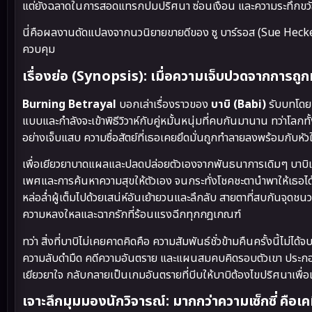
แต่ยังฉลาดในการสอดแทรกปมปริศนา ซ่อนเงื่อน และความระทึกขวัญเชิ
นี่คือผลงานดัดแปลงจากนวนิยายขายดีของ ซู บาร์รอส (Sue Hecker)
ควบคุม
เรื่องย่อ (Synopsis): เมื่อความเจ็บปวดจากการถู
Burning Betrayal
บอกเล่าเรื่องราวของ
บาบิ (Babi)
รับบทโด
แบบและกำลังจะเข้าพิธีวิวาห์กับคู่หมั้นหนุ่มที่คบกันมานาน ทว่าโ
อย่างเจ็บแสบ ความซื่อสัตย์ที่เธอเคยยึดมั่นถูกทำลายลงพร้อมกับหั
เพื่อเยียวยาบาดแผลและปลดปล่อยตัวเองจากพันธนาการเดิมๆ บาบิเลือ
เพศและการค้นหาความสุขให้ตัวเอง จนกระทั่งโชคชะตานำพาให้เธอไ
หล่อล่ำผู้เต็มไปด้วยเสน่ห์อันเย้ายวนและลึกลับ สายตาที่สบกันจุดช
ความหลงใหลและฉากรักที่ร้อนแรงฉีกทุกกฎเกณฑ์
ทว่า สิ่งที่บาบิไม่เคยคาดคิดคือ ความสัมพันธ์ชั่วข้ามคืนครั้งนี้ไม่ไ
ความลับดำมืด คดีความอันตราย และแผนสมคบคิดรอบตัวเขา ประกอบกับ
เยียวยาใจ กลับกลายเป็นเกมอันตรายที่บีบให้บาบิต้องไขปริศนาเพื
เจาะลึกมุมมองนักวิจารณ์: มากกว่าความเซ็กซี่ คือเ