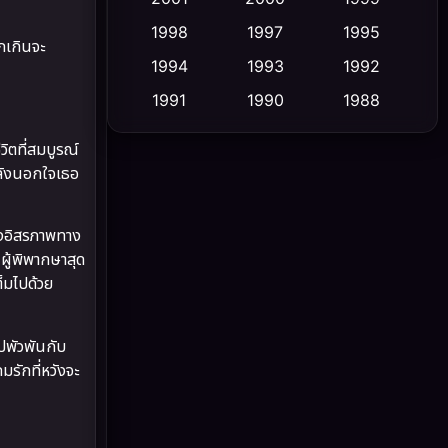
1998
1997
1995
Cult Film
(5)
กเกินจะ
1994
1993
1992
Culture
(23)
1991
1990
1988
1986
1985
1983
Dance เต้น
(6)
วิตที่สมบูรณ์
1982
1981
1978
ำลังนอกใจเธอ
DC
(2)
1974
1971
1962
Detective สืบสวน
(5)
่งอิสรภาพทาง
ผู้พิพากษาสุด
Detective สืบสวน
(56)
ต็มไปด้วย
Disaster
(10)
ไปพัวพันกับ
Disney+
(23)
รักที่หวังจะ
Documentary สารคดี
(91)