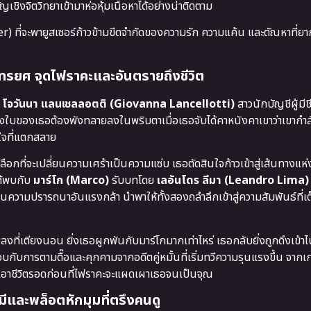
งจิตวิทยาเข้ามาห่อหุ้มเนื้อหาได้อย่างน่าติดตาม
 ที่จะพายูสเซอร์ก้าวข้ามขีดจำกัดของความรัก ความแค้น และตัณหาที่ยา
กทรยศ จุดไฟราคะและอันตรายถึงชีวิต
ย
โจวันนา แลนเชลลอตติ (Giovanna Lancellotti)
สาวนักบัญชีผู้มีชี
ลกทั้งใบของเธอต้องพังทลายลงในพริบตาเมื่อเธอจับได้คาหนังคาเขาว่าเขาก
วใจที่แตกสลาย
กที่จะเปลี่ยนความเศร้าเป็นความแซ่บ เธอตัดสินใจก้าวเข้าสู่เส้นทางแห
ด้พบกับ
มาร์โก (Marco)
รับบทโดย
เลอันโดร ลีมา (Leandro Lima)
นวนความปรารถนาอันแรงกล้า นำพาให้ทั้งสองถลำลึกเข้าสู่ความสัมพันธ์ที่เ
ด้จบลงที่เตียงนอน ยิ่งเธอผูกพันกับมาร์โกมากเท่าไหร่ เธอกลับยิ่งถูกดึงเข้า
การตามตื๊อและคุกคามจากอดีตคู่หมั้นที่เริ่มทวีความรุนแรงขึ้น จากเกม
่อเอาชีวิตรอดก่อนที่ไฟราคะจะแผดเผาเธอจนเป็นจุณ
คมีและพล็อตหักมุมที่ตรึงคนดู