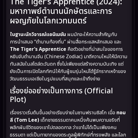
The Tiger’s Apprentice (2024):
มหากาพย์ตำนานนักษัตรและการ
ผจญภัยในโลกเวทมนตร์
ในฐานะนักวิจารณ์แอนิเมชัน
ผมมักจะให้ความสำคัญกับ
การนำเสนอ “ตำนานท้องถิ่น” ผ่านสื่อกระแสหลักเสมอ และ
The Tiger’s Apprentice
คือตัวอย่างที่น่าสนใจของการ
หยิบจับตำนานจีน (Chinese Zodiac) มาตีความใหม่ให้มีความ
ทันสมัยในสไตล์ตะวันตก ซึ่งไม่เพียงแต่สร้างความบันเทิง แต่
ยังเป็นการเปิดโลกทัศน์ให้กับผู้ชมรุ่นใหม่ได้รู้จักรากเหง้าของ
วัฒนธรรมเอเชียในรูปแบบที่สนุกและเข้าถึงง่าย
เรื่องย่ออย่างเป็นทางการ (Official
Plot)
เรื่องราวเริ่มต้นขึ้นอย่างเรียบง่ายในซานฟรานซิสโก เมื่อ
ทอม
ลี (Tom Lee)
เด็กชายธรรมดาคนหนึ่งค้นพบความจริงที่
พลิกผันชีวิตของเขาไปตลอดกาล ว่าเขาไม่ได้เป็นเพียงคน
ธรรมดา แต่เป็นทายาทของตระกูลผู้พิทักษ์ที่ทรงพลัง และโลก