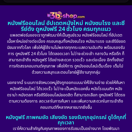
1986
1985
1983
DC
(2)
1982
1981
1978
หนังฟรีออนไลน์ อัปเดตหนังใหม่ หนังชนโรง และซี
1974
1971
1962
Detective สืบสวน
(5)
รีย์ดัง ดูหนังฟรี 24 ชั่วโมง ครบทุกแนว
แพลตฟอร์มของเราถูกพัฒนาให้เป็นศูนย์รวม หนังฟรีออนไลน์ ที่อัปเดต
Detective สืบสวน
(56)
เนื้อหาใหม่อย่างต่อเนื่อง ครอบคลุมทั้งหนังชนโรง หนังมาแรง และซีรีย์ยอด
นิยมจากทั่วโลก เพื่อให้ผู้ใช้งานไม่พลาดทุกกระแสความบันเทิง พร้อมรองรับ
Disaster
(10)
การ ดูหนังฟรี 24 ชั่วโมง ได้ตลอดเวลา ไม่ว่าจะช่วงเช้า กลางวัน หรือดึก ก็
สามารถเข้าถึง หนังดูฟรี ได้อย่างสะดวก รวดเร็ว และต่อเนื่อง อีกทั้งยังมี
Disney+
(23)
การคัดสรรคอนเทนต์คุณภาพ เพื่อให้การ ดูหนังออนไลน์เต็มเรื่อง เต็มไป
ด้วยความสนุกและตอบโจทย์ผู้ใช้งานทุกกลุ่ม
Documentary สารคดี
(91)
นอกจากนี้ ระบบการจัดหมวดหมู่ยังถูกออกแบบมาให้ใช้งานง่าย ช่วยให้ค้นหา
หนังฟรีออนไลน์ ได้รวดเร็ว ไม่ว่าจะเป็นหนังแอคชั่น หนังโรแมนติก หนัง
Drama ดราม่า
(887)
ดราม่า หนังตลก หรือซีรีย์ออนไลน์ยอดฮิต ก็สามารถเลือก ดูหนังฟรี ได้ตรง
ตามความต้องการ ลดเวลาในการค้นหา และเพิ่มความสะดวกในการเข้าถึง
Dystopian
(17)
คอนเทนต์ที่หลากหลายมากยิ่งขึ้น
หนังดูฟรี ภาพคมชัด เสียงชัด รองรับทุกอุปกรณ์ ดูได้ทุกที่
Emotional
(101)
ทุกเวลา
เราให้ความสำคัญกับคุณภาพของการรับชมเป็นอย่างมาก โดยพัฒนา
Epic มหากาพย์
(17)