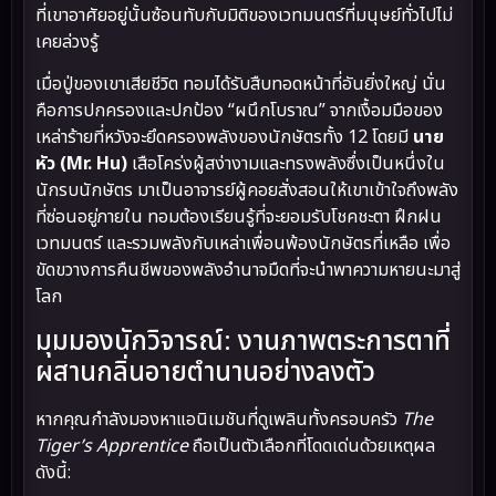
ที่เขาอาศัยอยู่นั้นซ้อนทับกับมิติของเวทมนตร์ที่มนุษย์ทั่วไปไม่
เคยล่วงรู้
เมื่อปู่ของเขาเสียชีวิต ทอมได้รับสืบทอดหน้าที่อันยิ่งใหญ่ นั่น
คือการปกครองและปกป้อง “ผนึกโบราณ” จากเงื้อมมือของ
เหล่าร้ายที่หวังจะยึดครองพลังของนักษัตรทั้ง 12 โดยมี
นาย
หัว (Mr. Hu)
เสือโคร่งผู้สง่างามและทรงพลังซึ่งเป็นหนึ่งใน
นักรบนักษัตร มาเป็นอาจารย์ผู้คอยสั่งสอนให้เขาเข้าใจถึงพลัง
ที่ซ่อนอยู่ภายใน ทอมต้องเรียนรู้ที่จะยอมรับโชคชะตา ฝึกฝน
เวทมนตร์ และรวมพลังกับเหล่าเพื่อนพ้องนักษัตรที่เหลือ เพื่อ
ขัดขวางการคืนชีพของพลังอำนาจมืดที่จะนำพาความหายนะมาสู่
โลก
มุมมองนักวิจารณ์: งานภาพตระการตาที่
ผสานกลิ่นอายตำนานอย่างลงตัว
หากคุณกำลังมองหาแอนิเมชันที่ดูเพลินทั้งครอบครัว
The
Tiger’s Apprentice
ถือเป็นตัวเลือกที่โดดเด่นด้วยเหตุผล
ดังนี้: