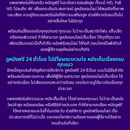
แพลตฟอร์มให้รองรับ หนังดูฟรี ในระดับความคมชัดสูง ตั้งแต่ HD, Full
HD ไปจนถึง 4K เพื่อยกระดับประสบการณ์ ดูหนังออนไลน์ ให้สมจริงทั้งภาพ
Erotic
(10)
และเสียง ควบคู่กับระบบสตรีมมิ่งที่มีความเสถียรสูง ช่วยให้การรับชมเป็นไป
อย่างลื่นไหล ไม่มีสะดุด
Family ครอบครัว
(226)
พร้อมกันนี้ยังรองรับทุกอุปกรณ์ ทุกระบบ ไม่ว่าจะเป็นสมาร์ทโฟน แท็บเล็ต
หรือคอมพิวเตอร์ ทำให้สามารถ ดูหนังออนไลน์เต็มเรื่อง ได้ทุกที่ทุกเวลา
Fantasy จินตนาการ
(256)
เพียงมีอินเทอร์เน็ตก็เข้าถึง หนังฟรีออนไลน์ ได้ทันที ตอบโจทย์ไลฟ์สไตล์
ของผู้ใช้งานยุคใหม่อย่างแท้จริง
Fiction
(11)
ดูหนังฟรี 24 ชั่วโมง ไม่มีโฆษณากวนใจ หนังเต็มเรื่องครบ
ทุกแนว
Film
(57)
อีกหนึ่งจุดเด่นสำคัญคือการให้บริการ ดูหนังฟรี 24 ชั่วโมง แบบไม่มีข้อจำกัด
พร้อมลดโฆษณารบกวน เพื่อให้ผู้ใช้งานสามารถ ดูหนังออนไลน์เต็มเรื่อง ได้
Gothic
(6)
อย่างต่อเนื่อง ไม่เสียอรรถรสระหว่างรับชม รองรับการดูได้ยาวต่อเนื่องทุก
ช่วงเวลา
Grief
(6)
แพลตฟอร์มยังรวบรวม หนังเต็มเรื่อง ไว้อย่างครบทุกแนว ไม่ว่าจะเป็นหนัง
ใหม่ล่าสุด หนังยอดนิยม หรือซีรีย์ต่างประเทศ ทำให้สามารถเลือก หนังดูฟรี
HBO GO
(11)
ได้หลากหลายและไม่ซ้ำในแต่ละวัน ช่วยให้การ ดูหนังฟรีออนไลน์ เป็น
ประสบการณ์ที่ไม่น่าเบื่อ และตอบโจทย์ความต้องการของผู้ใช้งานได้อย่าง
HBO Max
(2)
ครบถ้วนในที่เดียว