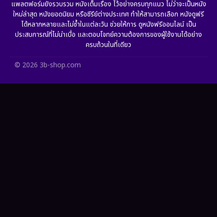
แพลตฟอร์มยังรวบรวม หนังเต็มเรื่อง ไว้อย่างครบทุกแนว ไม่ว่าจะเป็นหนัง
ใหม่ล่าสุด หนังยอดนิยม หรือซีรีย์ต่างประเทศ ทำให้สามารถเลือก หนังดูฟรี
HBO GO
(10)
ได้หลากหลายและไม่ซ้ำในแต่ละวัน ช่วยให้การ ดูหนังฟรีออนไลน์ เป็น
ประสบการณ์ที่ไม่น่าเบื่อ และตอบโจทย์ความต้องการของผู้ใช้งานได้อย่าง
HBO Max
(2)
ครบถ้วนในที่เดียว
Healing
(11)
© 2026 3b-shop.com
Heist
(7)
Historical
(25)
History ประวัติศาสตร์
(62)
Holiday
(2)
Horror สยองขวัญ
(382)
Human
(52)