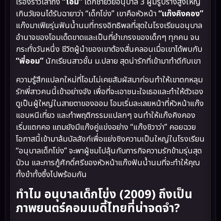
เรื่องราวเล่าถึง
“โอม”
เด็กชายวัยอนุบาล 3 ผู้มีรูปร่างสูงใหญ่
เกินวัยจนได้รับฉายาว่า “เด็กโข่ง” เขาคือหัวหน้า
“แก๊งคิงคอง”
แก๊งมาเฟียรุ่นฟันน้ำนมที่ทรงอิทธิพลที่สุดในโรงเรียนอนุบาล
อำนาจของโอมเด็ดขาดและเป็นที่ยำเกรงของเด็กๆ ทุกคน จน
กระทั่งวันหนึ่ง ชีวิตผู้นำของเขาต้องสั่นคลอนเมื่อเขาได้พบกับ
“พี่ออม”
นักเรียนสาวชั้น ม.ปลาย สุดน่ารักที่เข้ามาทำดีกับเขา
ความรู้สึกแปลกใหม่ที่โอมไม่เคยสัมผัสมาก่อนทำให้เขาตกหลุม
รักพี่สาวคนนี้เข้าอย่างจัง เพื่อที่จะเอาชนะใจเธอและทำให้ตัวเอง
ดูเป็นผู้ใหญ่ในสายตาของออม โอมเริ่มละเลยหน้าที่หัวหน้าแก๊ง
แอบหนีเที่ยว และทำพฤติกรรมแปลกๆ จนทำให้แก๊งคิงคอง
เริ่มแตกคอ แถมยังมีแก๊งคู่แข่งอย่าง “แก๊งชิวาว่า” คอยฉวย
โอกาสนี้เข้ามาล้มบัลลังก์เพื่อแย่งชิงความเป็นใหญ่ในโรงเรียน
“อนุบาลเด็กโข่ง” จะพาผู้ชมไปลุ้นกับภารกิจความรักข้ามรุ่นสุด
ป่วน และการกู้ศักดิ์ศรีของหัวหน้าแก๊งฟันน้ำนมที่จะทำให้คุณ
ทั้งขำทั้งซึ้งไปพร้อมกัน
ทำไม อนุบาลเด็กโข่ง (2009) ถึงเป็น
ภาพยนตร์คอมเมดี้ไทยที่น่าจดจำ?