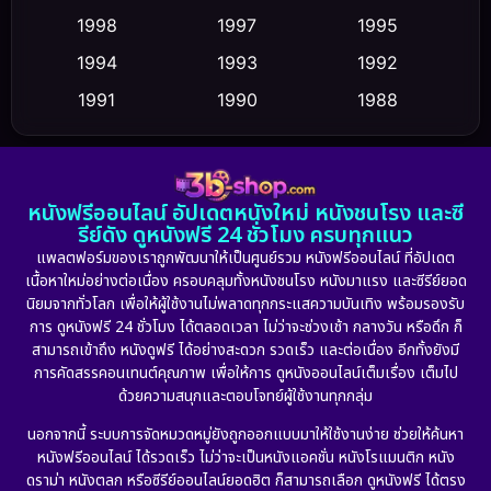
Cult Film
(5)
1998
1997
1995
Culture
1994
1993
1992
(23)
1991
1990
1988
Dance เต้น
(6)
1986
1985
1983
DC
(2)
1982
1981
1978
หนังฟรีออนไลน์ อัปเดตหนังใหม่ หนังชนโรง และซี
1974
1971
1962
Detective สืบสวน
(5)
รีย์ดัง ดูหนังฟรี 24 ชั่วโมง ครบทุกแนว
แพลตฟอร์มของเราถูกพัฒนาให้เป็นศูนย์รวม หนังฟรีออนไลน์ ที่อัปเดต
Detective สืบสวน
(56)
เนื้อหาใหม่อย่างต่อเนื่อง ครอบคลุมทั้งหนังชนโรง หนังมาแรง และซีรีย์ยอด
นิยมจากทั่วโลก เพื่อให้ผู้ใช้งานไม่พลาดทุกกระแสความบันเทิง พร้อมรองรับ
Disaster
(10)
การ ดูหนังฟรี 24 ชั่วโมง ได้ตลอดเวลา ไม่ว่าจะช่วงเช้า กลางวัน หรือดึก ก็
สามารถเข้าถึง หนังดูฟรี ได้อย่างสะดวก รวดเร็ว และต่อเนื่อง อีกทั้งยังมี
Disney+
(21)
การคัดสรรคอนเทนต์คุณภาพ เพื่อให้การ ดูหนังออนไลน์เต็มเรื่อง เต็มไป
ด้วยความสนุกและตอบโจทย์ผู้ใช้งานทุกกลุ่ม
Documentary สารคดี
(91)
นอกจากนี้ ระบบการจัดหมวดหมู่ยังถูกออกแบบมาให้ใช้งานง่าย ช่วยให้ค้นหา
หนังฟรีออนไลน์ ได้รวดเร็ว ไม่ว่าจะเป็นหนังแอคชั่น หนังโรแมนติก หนัง
Drama ดราม่า
(879)
ดราม่า หนังตลก หรือซีรีย์ออนไลน์ยอดฮิต ก็สามารถเลือก ดูหนังฟรี ได้ตรง