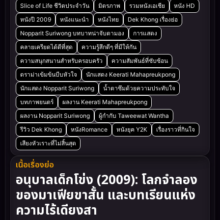
Slice of Life ชีวิตประจำวัน
มิตรภาพ
รวมหนังเอเชีย
หนัง HD
หนังปี 2009
หนังแนะนำ
หนังไทย
Dek Khong เรื่องย่อ
Nopparit Suriwong บทบาทน่าจับตามอง
การแสดง
คลายเครียดได้ดีที่สุด
ความรู้สึกดีๆ ที่มีให้กัน
ความสนุกสนานสำหรับครอบครัว
ความสัมพันธ์ที่ซับซ้อน
ดราม่าเข้มข้นบีบหัวใจ
นักแสดง Keerati Mahapreukpong
นักแสดง Nopparit Suriwong
น้ำตาซึมด้วยความประทับใจ
บทภาพยนตร์
ผลงาน Keerati Mahapreukpong
ผลงาน Nopparit Suriwong
ผู้กำกับ Taweewat Wantha
รีวิว Dek Khong
หนังRomance
หนังยุค Y2K
เรื่องราวที่กินใจ
เสียงหัวเราะที่ไม่สิ้นสุด
เนื้อเรื่องย่อ
อนุบาลเด็กโข่ง (2009): โลกจำลอง
ของมาเฟียขาสั้น และบทเรียนแห่ง
ความไร้เดียงสา