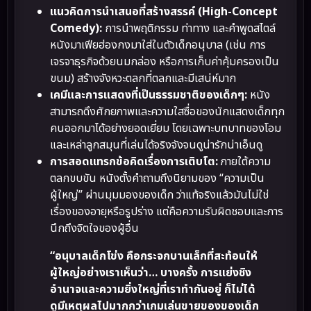
แนวคิดการนำเสนอที่สร้างสรรค์ (High-Concept
Comedy):
การนำพฤติกรรม ท่าทาง และคำพูดสไตล์
หนังมาเฟียฮ่องกงมาใส่ในตัวเด็กอนุบาล (เช่น การ
เจรจาธุรกิจด้วยนมกล่อง หรือการเก็บค่าคุ้มครองเป็น
ขนม) สร้างจังหวะตลกที่ตลกและมีเสน่ห์มาก
เคมีและการแสดงที่เป็นธรรมชาติของเด็กๆ:
หนัง
สามารถดึงศักยภาพและความใสซื่อของนักแสดงเด็กทุก
คนออกมาได้อย่างยอดเยี่ยม โดยเฉพาะบทบาทของโอม
และเหล่าลูกสมุนที่เล่นได้จริงจังจนดูน่ารักน่าเอ็นดู
การสอดแทรกข้อคิดเรื่องการเติบโต:
ภายใต้ความ
ตลกขบขัน หนังตั้งคำถามถึงนิยามของ “ความเป็น
ผู้ใหญ่” ผ่านมุมมองของเด็ก ว่าแท้จริงแล้วมันไม่ใช่
เรื่องของอายุหรือรูปร่าง แต่คือความรับผิดชอบและการ
นึกถึงจิตใจของผู้อื่น
“อนุบาลเด็กโข่ง คือกระจกบานเล็กที่สะท้อนให้
ผู้ใหญ่อย่างเราเห็นว่า… บางครั้ง การแย่งชิง
อำนาจและความยิ่งใหญ่ที่เราทำกันอยู่ ก็ไม่ได้
ดูมีเหตุผลไปมากกว่าเกมเล่นขายของของเด็ก