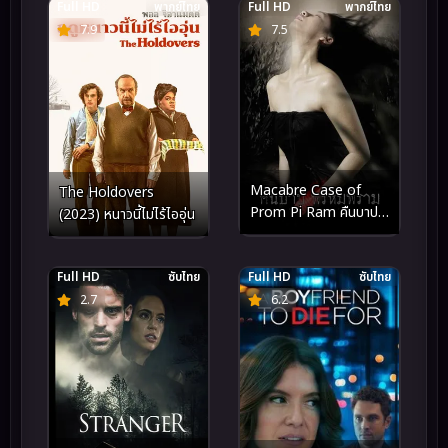
Full HD
พากย์ไทย
Full HD
พากย์ไทย
7.9
7.5
Macabre Case of
The Holdovers
Prom Pi Ram คืนบาป
(2023) หนาวนี้ไม่ไร้ไออุ่น
พรหมพิราม (2003)
Full HD
ซับไทย
Full HD
ซับไทย
2.7
6.2