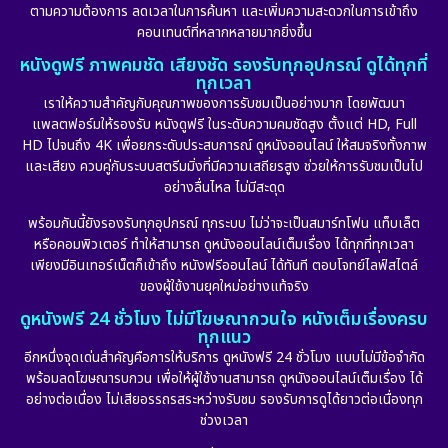
ตามความต้องการ ลดเวลาในการค้นหา และเพิ่มความสะดวกในการเข้าถึง
Dystopian
(17)
คอนเทนต์ที่หลากหลายมากยิ่งขึ้น
หนังดูฟรี ภาพคมชัด เสียงชัด รองรับทุกอุปกรณ์ ดูได้ทุกที่
Emotional
(101)
ทุกเวลา
เราให้ความสำคัญกับคุณภาพของการรับชมเป็นอย่างมาก โดยพัฒนา
Epic มหากาพย์
(17)
แพลตฟอร์มให้รองรับ หนังดูฟรี ในระดับความคมชัดสูง ตั้งแต่ HD, Full
HD ไปจนถึง 4K เพื่อยกระดับประสบการณ์ ดูหนังออนไลน์ ให้สมจริงทั้งภาพ
Erotic
(10)
และเสียง ควบคู่กับระบบสตรีมมิ่งที่มีความเสถียรสูง ช่วยให้การรับชมเป็นไป
อย่างลื่นไหล ไม่มีสะดุด
Family ครอบครัว
(224)
พร้อมกันนี้ยังรองรับทุกอุปกรณ์ ทุกระบบ ไม่ว่าจะเป็นสมาร์ทโฟน แท็บเล็ต
หรือคอมพิวเตอร์ ทำให้สามารถ ดูหนังออนไลน์เต็มเรื่อง ได้ทุกที่ทุกเวลา
Fantasy จินตนาการ
(252)
เพียงมีอินเทอร์เน็ตก็เข้าถึง หนังฟรีออนไลน์ ได้ทันที ตอบโจทย์ไลฟ์สไตล์
ของผู้ใช้งานยุคใหม่อย่างแท้จริง
Fiction
(11)
ดูหนังฟรี 24 ชั่วโมง ไม่มีโฆษณากวนใจ หนังเต็มเรื่องครบ
ทุกแนว
Film
(57)
อีกหนึ่งจุดเด่นสำคัญคือการให้บริการ ดูหนังฟรี 24 ชั่วโมง แบบไม่มีข้อจำกัด
พร้อมลดโฆษณารบกวน เพื่อให้ผู้ใช้งานสามารถ ดูหนังออนไลน์เต็มเรื่อง ได้
Gothic
(6)
อย่างต่อเนื่อง ไม่เสียอรรถรสระหว่างรับชม รองรับการดูได้ยาวต่อเนื่องทุก
ช่วงเวลา
Grief
(6)