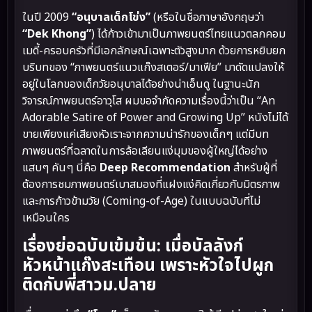
ในปี 2009
“อนุบาลเด็กโข่ง”
(หรือในชื่อภาษาอังกฤษว่า
“Dek Khong”
) ได้ก้าวเข้ามาเป็นภาพยนตร์ไทยแนวตลกคอม
เมดี้-ครอบครัวที่มีเอกลักษณ์เฉพาะตัวสูงมาก ด้วยการหยิบยก
บริบทของ “ภาพยนตร์แนวแก๊งสเตอร์/มาเฟีย” มาดัดแปลงให้
อยู่ในโลกของเด็กวัยอนุบาลได้อย่างน่าเอ็นดู ในฐานะนัก
วิจารณ์ภาพยนตร์อาวุโส ผมขอจำกัดความเรื่องนี้ว่าเป็น “An
Adorable Satire of Power and Growing Up” หนังไม่ได้
ขายเพียงแค่เสียงหัวเราะจากความน่ารักของเด็กๆ แต่มีบท
ภาพยนตร์ที่ฉลาดในการล้อเลียนแง่มุมของผู้ใหญ่ได้อย่าง
แสบๆ คันๆ นี่คือ
Deep Recommendation
สำหรับผู้ที่
ต้องการชมภาพยนตร์เบาสมองที่แฝงแง่คิดเกี่ยวกับมิตรภาพ
และการก้าวข้ามวัย (Coming-of-Age) ในแบบฉบับที่ไม่
เหมือนใคร
เรื่องย่อฉบับเข้มข้น: เมื่อบัลลังก์
หัวหน้าแก๊งสะเทือน เพราะหัวใจไปผูก
ติดกับพี่สาวม.ปลาย