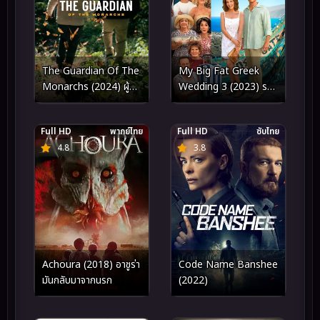
The Guardian Of The
My Big Fat Greek
Monarchs (2024) ผู้
Wedding 3 (2023) รวม
พิทักษ์ผีเสื้อ
ญาติงานแต่งตระกูลจี้
วายป่วง 3
Full HD
พากย์ไทย
Full HD
ซับไทย
4.8
3.8
Achoura (2018) อาชูร่า
Code Name Banshee
มันกลับมาจากนรก
(2022)