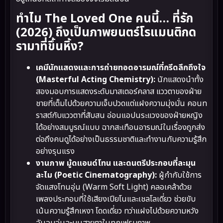
ทำไม The Loved One คนนี้… ที่รัก
(2026) ถึงเป็นภาพยนตร์โรแมนติกด
รามาที่ขึ้นหิ้ง?
เคมีนักแสดงและการถ่ายทอดอารมณ์ที่กรีดลึกถึงใจ
(Masterful Acting Chemistry):
นักแสดงนำทั้ง
สองมอบการแสดงระดับมาสเตอร์คลาส แววตาของฝ่าย
ชายที่เต็มไปด้วยความเจ็บปวดแต่แฝงความมุ่งมั่น คอนท
ราสต์กับแววตาที่สับสน อ่อนแอปนระแวงของฝ่ายหญิง
ได้อย่างสมบูรณ์แบบ ฉากสะเทือนอารมณ์ในเรื่องถูกส่ง
ต่อถึงคนดูได้อย่างเป็นธรรมชาติและทำงานกับความรู้สึก
อย่างรุนแรง
งานภาพ มู้ดแอนด์โทน และดนตรีประกอบที่ละมุน
ละไม (Poetic Cinematography):
ผู้กำกับใช้การ
จัดแสงโทนอุ่น (Warm Soft Light) คลอเคล้าด้วย
เพลงประกอบที่ใช้เสียงเปียโนและเชลโลเดี่ยว ช่วยขับ
เน้นความรู้สึกเหงา โดดเดี่ยว ทว่าแฝงไปด้วยความหวัง
อันอบอุ่นละมุนสายตาในทุกเฟรมภาพ