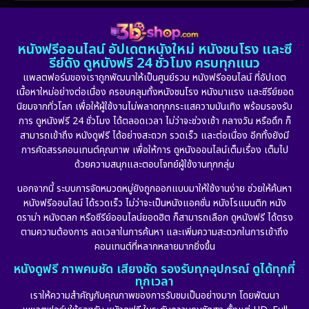
1986
1985
1983
DC
(2)
1982
1981
1978
หนังฟรีออนไลน์ อัปเดตหนังใหม่ หนังชนโรง และซี
1974
1971
1962
Detective สืบสวน
(5)
รีย์ดัง ดูหนังฟรี 24 ชั่วโมง ครบทุกแนว
แพลตฟอร์มของเราถูกพัฒนาให้เป็นศูนย์รวม หนังฟรีออนไลน์ ที่อัปเดต
Detective สืบสวน
(56)
เนื้อหาใหม่อย่างต่อเนื่อง ครอบคลุมทั้งหนังชนโรง หนังมาแรง และซีรีย์ยอด
นิยมจากทั่วโลก เพื่อให้ผู้ใช้งานไม่พลาดทุกกระแสความบันเทิง พร้อมรองรับ
Disaster
(10)
การ ดูหนังฟรี 24 ชั่วโมง ได้ตลอดเวลา ไม่ว่าจะช่วงเช้า กลางวัน หรือดึก ก็
สามารถเข้าถึง หนังดูฟรี ได้อย่างสะดวก รวดเร็ว และต่อเนื่อง อีกทั้งยังมี
Disney+
(24)
การคัดสรรคอนเทนต์คุณภาพ เพื่อให้การ ดูหนังออนไลน์เต็มเรื่อง เต็มไป
ด้วยความสนุกและตอบโจทย์ผู้ใช้งานทุกกลุ่ม
Documentary สารคดี
(92)
นอกจากนี้ ระบบการจัดหมวดหมู่ยังถูกออกแบบมาให้ใช้งานง่าย ช่วยให้ค้นหา
หนังฟรีออนไลน์ ได้รวดเร็ว ไม่ว่าจะเป็นหนังแอคชั่น หนังโรแมนติก หนัง
Drama ดราม่า
(898)
ดราม่า หนังตลก หรือซีรีย์ออนไลน์ยอดฮิต ก็สามารถเลือก ดูหนังฟรี ได้ตรง
ตามความต้องการ ลดเวลาในการค้นหา และเพิ่มความสะดวกในการเข้าถึง
Dystopian
(17)
คอนเทนต์ที่หลากหลายมากยิ่งขึ้น
หนังดูฟรี ภาพคมชัด เสียงชัด รองรับทุกอุปกรณ์ ดูได้ทุกที่
Emotional
(101)
ทุกเวลา
เราให้ความสำคัญกับคุณภาพของการรับชมเป็นอย่างมาก โดยพัฒนา
Epic มหากาพย์
(17)