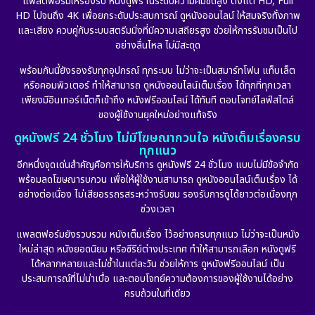
แพลตฟอร์มให้รองรับ หนังดูฟรี ในระดับความคมชัดสูง ตั้งแต่ HD, Full
HD ไปจนถึง 4K เพื่อยกระดับประสบการณ์ ดูหนังออนไลน์ ให้สมจริงทั้งภาพ
Erotic
(10)
และเสียง ควบคู่กับระบบสตรีมมิ่งที่มีความเสถียรสูง ช่วยให้การรับชมเป็นไป
อย่างลื่นไหล ไม่มีสะดุด
Family ครอบครัว
(227)
พร้อมกันนี้ยังรองรับทุกอุปกรณ์ ทุกระบบ ไม่ว่าจะเป็นสมาร์ทโฟน แท็บเล็ต
หรือคอมพิวเตอร์ ทำให้สามารถ ดูหนังออนไลน์เต็มเรื่อง ได้ทุกที่ทุกเวลา
Fantasy จินตนาการ
(265)
เพียงมีอินเทอร์เน็ตก็เข้าถึง หนังฟรีออนไลน์ ได้ทันที ตอบโจทย์ไลฟ์สไตล์
ของผู้ใช้งานยุคใหม่อย่างแท้จริง
Fiction
(11)
ดูหนังฟรี 24 ชั่วโมง ไม่มีโฆษณากวนใจ หนังเต็มเรื่องครบ
ทุกแนว
Film
(57)
อีกหนึ่งจุดเด่นสำคัญคือการให้บริการ ดูหนังฟรี 24 ชั่วโมง แบบไม่มีข้อจำกัด
พร้อมลดโฆษณารบกวน เพื่อให้ผู้ใช้งานสามารถ ดูหนังออนไลน์เต็มเรื่อง ได้
Gothic
(6)
อย่างต่อเนื่อง ไม่เสียอรรถรสระหว่างรับชม รองรับการดูได้ยาวต่อเนื่องทุก
ช่วงเวลา
Grief
(6)
แพลตฟอร์มยังรวบรวม หนังเต็มเรื่อง ไว้อย่างครบทุกแนว ไม่ว่าจะเป็นหนัง
ใหม่ล่าสุด หนังยอดนิยม หรือซีรีย์ต่างประเทศ ทำให้สามารถเลือก หนังดูฟรี
HBO GO
(11)
ได้หลากหลายและไม่ซ้ำในแต่ละวัน ช่วยให้การ ดูหนังฟรีออนไลน์ เป็น
ประสบการณ์ที่ไม่น่าเบื่อ และตอบโจทย์ความต้องการของผู้ใช้งานได้อย่าง
HBO Max
(2)
ครบถ้วนในที่เดียว