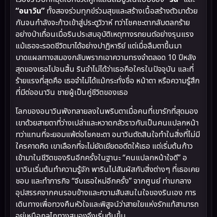
“อนาวิน”
ทั้งสองร่วมทุกข์ร่วมสุขและสร้างเนื้อสร้างตัวมาด้วย
กันจนกำลังจะก้าวเข้าสู่ประตูวิวาห์ ทว่าโชคชะตากลับตลกร้าย
อย่างป่าเถื่อนเมื่อรินประสบอุบัติเหตุทางรถยนต์อย่างรุนแรง
แม้เธอจะรอดชีวิตมาได้อย่างปาฏิหาริย์ แต่เมื่อลืมตาขึ้นมา
บาดแผลทางสมองกลับพรากเอาความทรงจำตลอด 10 ปีหลัง
สุดของเธอไปจนสิ้น รินจำไม่ได้ว่าเธอคือใครในปัจจุบัน และที่
ร้ายแรงที่สุดคือ เธอจำไม่ได้แม้กระทั่งชื่อ หน้าตา หรือความรู้สึก
ที่มีต่ออนาวิน ชายผู้เป็นคู่ชีวิตของเธอ
โลกของอนาวินพังทลายลงในพริบตาเมื่อคนที่เขารักที่สุดมอง
เขาด้วยสายตาที่ว่างเปล่าและหวาดกลัวราวกับเป็นคนแปลกหน้า
ทว่าแทนที่จะยอมแพ้ต่อโชคชะตา อนาวินตัดสินใจทำในสิ่งที่ไม่มี
ใครคาดคิด เขาเลือกที่จะไม่ยัดเยียดอดีตให้เธอ แต่เริ่มต้นก้าว
เข้ามาในชีวิตของรินอีกครั้งในฐานะ “คนแปลกหน้าใจดี” อ
นาวินเริ่มต้นทำความรู้จัก พารินไปสัมผัสกับสิ่งต่างๆ ที่เธอเคย
ชอบ และทำภารกิจ “จีบเธอใหม่อีกครั้ง” จากศูนย์ ท่ามกลาง
อุปสรรคจากคนรอบข้างและความสับสนในใจของรินเอง การ
เดินทางเพื่อทวงคืนหัวใจและพิสูจน์ว่าสายใยแห่งรักแท้สามารถ
อยู่เหนือกลไกทางสมองจึงเริ่มต้นขึ้น