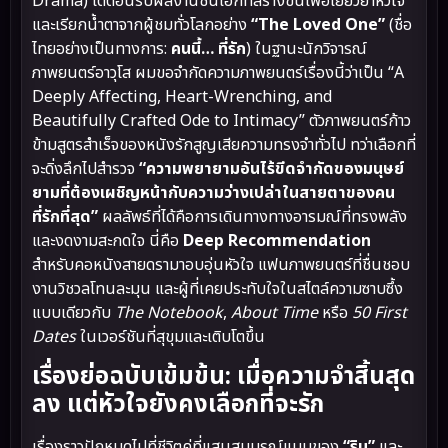
Drama) ได้ต้อนรับผลงานชิ้นเอกที่สร้างขึ้นเพื่อเยียวยาหัวใจ
และเรียกน้ำตาจากผู้ชมทั่วโลกอย่าง
“The Loved One”
(ชื่อ
ไทยอย่างเป็นทางการ:
คนนี้… ที่รัก
) ในฐานะนักวิจารณ์
ภาพยนตร์อาวุโส ผมขอจำกัดความภาพยนตร์เรื่องนี้ว่าเป็น “A
Deeply Affecting, Heart-Wrenching, and
Beautifully Crafted Ode to Intimacy” ตัวภาพยนตร์ก้าว
ข้ามสูตรสำเร็จของหนังรักสูญเสียความทรงจำทั่วไป ทว่าเลือกที่
จะดิ่งลึกไปสำรวจ
“ความพยายามอันไร้ขีดจำกัดของมนุษย์
ยามที่ต้องเผชิญหน้ากับความว่างเปล่าในสายตาของคน
ที่รักที่สุด”
ผลลัพธ์ที่ได้คือการเดินทางทางอารมณ์ที่ทรงพลัง
และงดงามสะกดใจ นี่คือ
Deep Recommendation
สำหรับคอหนังสายดรามาอบอุ่นหัวใจ แฟนภาพยนตร์ที่ชื่นชอบ
งานวิชวลโทนละมุน และผู้ที่เคยประทับใจในสไตล์ความซาบซึ้ง
แบบเดียวกับ
The Notebook
,
About Time
หรือ
50 First
Dates
ในเวอร์ชันที่สุขุมและเติบโตขึ้น
เรื่องย่อฉบับเข้มข้น: เมื่อความจำสิ้นสุด
ลง แต่หัวใจยังคงเลือกที่จะรัก
เรื่องราวปักหมุดไปที่ชีวิตคู่ที่แสนสมบูรณ์แบบของ
“ริน”
และ