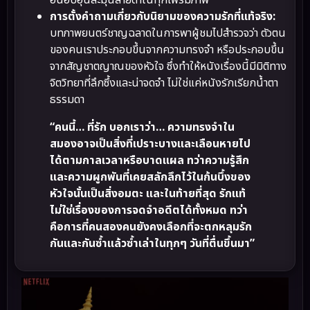
การตั้งคำถามเกี่ยวกับนิยามของความรักที่แท้จริง:
บทภาพยนตร์ชาญฉลาดในการพาผู้ชมไปสำรวจว่า ตัวตน
ของคนเราประกอบขึ้นจากความทรงจำ หรือประกอบขึ้น
จากสัญชาตญาณของหัวใจ ซึ่งทำให้หนังเรื่องนี้มีมิติทาง
จิตวิทยาที่ลึกซึ้งและน่าจดจำ ไม่ใช่แค่หนังรักเรียกน้ำตา
ธรรมดา
“คนนี้… ที่รัก บอกเราว่า… ความทรงจำใน
สมองอาจเป็นสิ่งที่เปราะบางและเลือนหายไป
ได้ตามกาลเวลาหรือบาดแผล ทว่าความรู้สึก
และความผูกพันที่เคยสลักลึกไว้ในก้นบึ้งของ
หัวใจนั้นเป็นสิ่งอมตะ และในท้ายที่สุด รักแท้
ไม่ใช่เรื่องของการจดจำอดีตได้ทั้งหมด ทว่า
คือการที่คนสองคนยังคงเลือกที่จะตกหลุมรัก
กันและกันซ้ำแล้วซ้ำเล่าในทุกๆ วันที่ตื่นขึ้นมา”