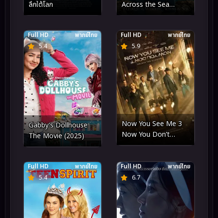
ลึกใต้โลก
Across the Sea
(2023) รักผ่านหน้าต่าง
หัวใจข้ามทะเล
Full HD
พากย์ไทย
Full HD
พากย์ไทย
5.4
5.9
Now You See Me 3
Gabby’s Dollhouse
Now You Don’t
The Movie (2025)
(2025) อาชญากลปล้น
โลก 3
Full HD
พากย์ไทย
Full HD
พากย์ไทย
5.4
6.7