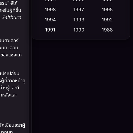
รม” อีโก้
1998
1997
1995
หรับผู้ที่ชื่น
Cult Film
(5)
อ
Saltburn
1994
1993
1992
Culture
(23)
1991
1990
1988
1986
1985
1983
็นติวเตอร์
Dance เต้น
(6)
งเขา เลียม
1982
1981
1978
DC
(2)
ย็นของแซงแค
1974
1971
1962
Detective สืบสวน
(5)
แปรเปลี่ยน
้ที่ฉากหน้าดู
Detective สืบสวน
(56)
วงรู้และมี
ักหลังและ
Disaster
(10)
Disney+
(23)
Documentary สารคดี
(91)
กเขียนเฒ่าผู้
ง ทุกบท