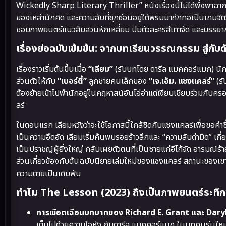
Wickedly Sharp Literary Thriller” หนังเรื่องนี้ไม่ได้พึ่งพาฉา
ของเหล่านักคิด และความลับที่ซุกซ่อนอยู่ใต้พรมมาถักทอเป็นเกมจิตว
ชอบภาพยนตร์แนวสืบสวนหักเหลี่ยม ปมตัวละครสีเทาจัด และบรรยา
เรื่องย่อฉบับเข้มข้น: จากบทเรียนวรรณกรรม สู่กับ
เรื่องราวเริ่มต้นขึ้นเมื่อ
“เลียม”
(รับบทโดย ดารีล แมคคอร์แมก) นักเ
ส่วนตัวให้กับ
“เบอร์ตี้”
ลูกชายคนเล็กของ
“เจ.เอ็ม. แซงแคลร์”
(รั
ต้องย้ายเข้าไปพำนักอยู่ในคฤหาสน์อันโอ่อ่าแต่เงียบเชียบร่วมกับ
ลร์
ในตอนแรก เลียมหวังว่าจะใช้โอกาสนี้ใกล้ชิดกับแซงแคลร์เพื่อขอคำช
เป็นความอึดอัด เลียมเริ่มค้นพบรอยร้าวลึกและ “ความลับดำมืด” เกี
เป็นปราชญ์ผู้ยิ่งใหญ่ กลับเผยตัวตนที่เป็นชายแก่อีโก้จัด อารมณ์ร้
ส่วนเกี่ยวข้องกับต้นฉบับนิยายเล่มใหม่ของแซงแคลร์ สถานะของเขา
ความตายเป็นเดิมพัน
ทำไม The Lesson (2023) ถึงเป็นภาพยนตร์ระทึ
การเชือดเฉือนบทบาทของ Richard E. Grant และ Dar
เต็มไปด้วยความโอหัง กับดารีล แมคคอร์แมก ในบทคนรุ่นใหม่ท