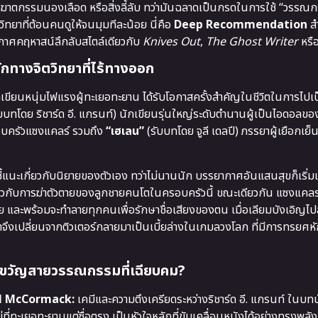
กฆาตกรรมนองเลือด หรือสิ่งลี้ลับ ทว่ามันฉลาดเป็นกรดในการใช้ “วรรณกร
ิทยาที่ต้อนคนดูให้จนมุมทีละน้อย นี่คือ
Deep Recommendation
สำ
กาศคฤหาสน์ลึกลับสไตล์เดียวกับ
Knives Out
,
The Ghost Writer
หรื
ดักทางจิตวิทยาที่ไร้ทางออก
ขียนหนุ่มไฟแรงผู้ทะเยอทะยาน ได้รับโอกาสครั้งสำคัญในชีวิตในการไปเป
บบทโดย ริชาร์ด อี. แกรนท์) นักเขียนรุ่นใหญ่ระดับตำนานผู้เป็นไอดอลขอ
ครอบครัวแซงแคลร์ รวมถึง
“เฮเลน”
(รับบทโดย จูลี เดลปี) ภรรยาผู้เยือกเ
ี้แนะเกี่ยวกับนิยายของตัวเอง ทว่าไม่นานนัก บรรยากาศอันแสนสุขก็เริ่ม
่ยวกับการฆ่าตัวตายของลูกชายคนโตในครอบครัวนี้ ขณะเดียวกัน แซงแคลร์ผู
าย และพร้อมจะทำลายทุกคนเพื่อรักษาชื่อเสียงของตน เมื่อเลียมบังเอิญไปล่
จึงเปลี่ยนจากติวเตอร์กลายมาเป็นเบี้ยล่างในเกมลวงโลก ที่มีการทรยศห
กขวัญสายวรรณกรรมที่เฉียบคม?
yl McCormack:
เคมีและความตึงเครียดระหว่างริชาร์ด อี. แกรนท์ ในบทนั
ี่ทะเยอทะยานแต่ซื่อตรง เป็นหัวใจหลักที่ขับเคลื่อนหนังได้อย่างทรงพลั