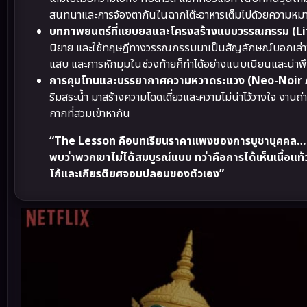
สนทนาและการจ้องตากันในฉากโต๊ะอาหารเต็มไปด้วยควา
บทภาพยนตร์ที่แยบยลและโครงสร้างแบบวรรณกรรม (Li
นิยาย และใช้ทฤษฎีทางวรรณกรรมมาเป็นสัญลักษณ์บอกเล่าพ
แสบ และการหักมุมในช่วงท้ายก็ทำได้อย่างแนบเนียนและน่าพ
การคุมโทนและบรรยากาศความหวาดระแวง (Neo-Noir
ริมสระน้ำ มาสร้างความโดดเดี่ยวและความไม่น่าไว้วางใจ งานถ่า
กากที่สวมเข้าหากัน
“The Lesson คือบทเรียนราคาแพงของการบูชาบุคคล… มันบอ
พบว่าพวกเขาไม่ได้สมบูรณ์แบบ ทว่าคือการได้เห็นเนื้อแท
โก้และเกียรติยศจอมปลอมของตัวเอง”