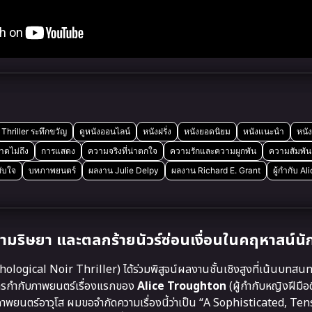
Thriller ระทึกขวัญ
ดูหนังออนไลน์
หนังฝรั่ง
หนังยอดนิยม
หนังแนะนำ
หนัง
าดไม่ถึง
การแสดง
ความจริงที่น่าตกใจ
ความรักและความผูกพัน
ความสัมพันธ
ับใจ
บทภาพยนตร์
ผลงาน Julie Delpy
ผลงาน Richard E. Grant
ผู้กำกับ A
ามริษยา และตลกร้ายนัวร์ซ่อนเงื่อนในคฤหาสน์นั
logical Noir Thriller) ได้ร่วมพิสูจน์ผลงานชั้นเชิงสูงที่เน้นบทสน
กำกับภาพยนตร์เรื่องแรกของ
Alice Troughton
(ผู้กำกับหญิงฝีมือดี
ภาพยนตร์อาวุโส ผมขอจำกัดความเรื่องนี้ว่าเป็น “A Sophisticated, Te