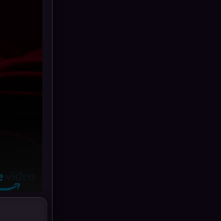
Grief
(6)
HBO GO
(11)
HBO Max
(2)
Healing
(11)
Heist
(7)
Historical
(25)
History ประวัติศาสตร์
(62)
Holiday
(2)
Horror สยองขวัญ
(391)
Human
(52)