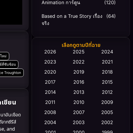
Animation การ์ตูน
(120)
Based on a True Story เรื่อง
(64)
จริง
Based on Novel
(20)
เลือกดูตามปีที่ฉาย
Biography ชีวิตจริง
(66)
2026
2025
2024
ใหม่
2023
2022
2021
Black Comedy
(30)
์ที่ซับซ้อน
2020
2019
2018
lice Troughton
Classic หนังคลาสสิก
(23)
2017
2016
2015
Comedy ตลก
(470)
2014
2013
2012
กเขียน
2011
2010
2009
Coming-of-age ชีวิตวัยรุ่น
(43)
2008
2007
2005
ทนาอันเชือด
Conspiracy
(2)
จากซีรีส์
2004
2003
2002
nse, and
Crime อาชญากรรม
2001
2000
1999
(352)