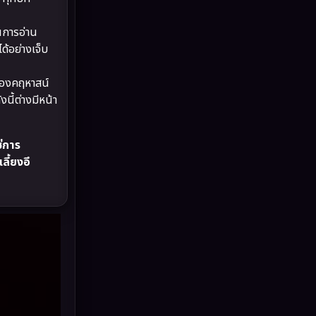
Drama ดราม่า
(887)
นการอ่าน
Dystopian
(17)
้อย่างเจ็บ
Emotional
(101)
ของคฤหาสน์
นี้ต่างมีหน้า
Epic มหากาพย์
(17)
Erotic
(10)
่การ
ลี้ยงอี
Family ครอบครัว
(226)
Fantasy จินตนาการ
(256)
Fiction
(11)
Film
(57)
Gothic
(6)