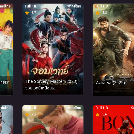
กย์ไทย
Full HD
พากย์ไทย
Full HD
8.7
3.8
The Sorcery Master (2023)
ายรัก
Acharya (2022)
จอมเวทย์เหนือเมฆ
ซับไทย
Full HD
พากย์ไทย
Full HD
S
7.2
5.6