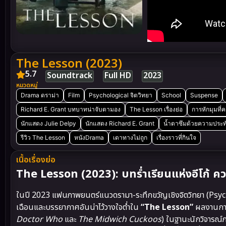
The Lesson (2023)
5.7
Soundtrack
Full HD
2023
หมวดหมู่
Drama ดราม่า
Film
Psychological จิตวิทยา
School
Suspense
Richard E. Grant บทบาทน่าจับตามอง
The Lesson เรื่องย่อ
การหักมุมที่ค
นักแสดง Julie Delpy
นักแสดง Richard E. Grant
น้ำตาซึมด้วยความประท
รีวิว The Lesson
หนังDrama
เดาทางไม่ถูก
เรื่องราวที่กินใจ
เนื้อเรื่องย่อ
The Lesson (2023): บทร่ำเรียนแห่งอีโก้ คว
ในปี 2023 แฟนภาพยนตร์แนวดรามา-ระทึกขวัญเชิงจิตวิทยา (Psycho
เฉือนและบรรยากาศอันน่าไว้วางใจต่ำใน
“The Lesson”
ผลงานการ
Doctor Who
และ
The Midwich Cuckoos
) ในฐานะนักวิจารณ์