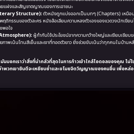
มหมายแฝงและสัญชาตญาณของการเอาชนะ
terary Structure):
ตัวหนังถูกแบ่งออกเป็นบทๆ (Chapters) เหมือ
ฤติกรรมของตัวละคร หนังล้อเลียนความหลงตัวเองของแวดวงนักเขียนได
ึงพอใจ
 Atmosphere):
ผู้กำกับใช้ประโยชน์จากความกว้างใหญ่และเงียบเชียบ
ยภาพเน้นโทนสีเย็นและเงาที่ทอดตัวยาว ยิ่งช่วยขับเน้นว่าทุกคนในบ้านหลัง
กเราว่าสิ่งที่น่ากลัวที่สุดในการก้าวเข้าใกล้ไอดอลของคุณ ไม่ใช
้ว่าพวกเขายินดีจะเหยียบย่ำและขโมยจิตวิญญาณของคนอื่น เพื่อหล่อเ