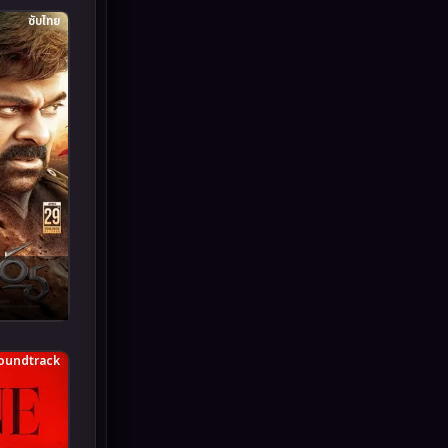
ซับไทย
Inspirational แรงบันดาลใจ
(93)
Investigation
(49)
iQIYI
(59)
Kids
(13)
LGBTQ
(10)
Love
(73)
Martial
(7)
Martial Arts
(43)
oundtrack
marvel
(7)