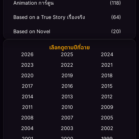
Animation การ์ตูน
(118)
Based on a True Story เรื่องจริง
(64)
Based on Novel
(20)
Biography ชีวิตจริง
(66)
เลือกดูตามปีที่ฉาย
2026
2025
2024
Black Comedy
(30)
2023
2022
2021
Classic หนังคลาสสิก
(23)
2020
2019
2018
2017
2016
2015
Comedy ตลก
(458)
2014
2013
2012
Coming-of-age ชีวิตวัยรุ่น
(43)
2011
2010
2009
Conspiracy
(2)
2008
2007
2005
2004
2003
2002
Crime อาชญากรรม
(347)
2001
2000
1999