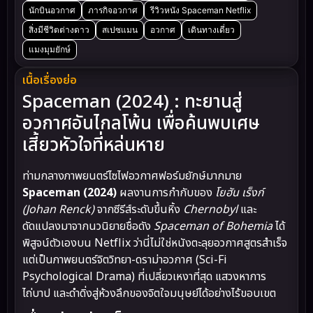
นักบินอวกาศ
ภารกิจอวกาศ
รีวิวหนัง Spaceman Netflix
สิ่งมีชีวิตต่างดาว
สเปซแมน
อวกาศ
เดินทางเดี่ยว
แมงมุมยักษ์
เนื้อเรื่องย่อ
Spaceman (2024) : ทะยานสู่
อวกาศอันไกลโพ้น เพื่อค้นพบเศษ
เสี้ยวหัวใจที่หล่นหาย
ท่ามกลางภาพยนตร์ไซไฟอวกาศฟอร์มยักษ์มากมาย
Spaceman (2024)
ผลงานการกำกับของ
โยฮัน เร็งก์
(Johan Renck)
จากซีรีส์ระดับขึ้นหิ้ง
Chernobyl
และ
ดัดแปลงมาจากนวนิยายชื่อดัง
Spaceman of Bohemia
ได้
พิสูจน์ตัวเองบน Netflix ว่านี่ไม่ใช่หนังตะลุยอวกาศสูตรสำเร็จ
แต่เป็นภาพยนตร์จิตวิทยา-ดราม่าอวกาศ (Sci-Fi
Psychological Drama) ที่เปลี่ยวเหงาที่สุด แสวงหาการ
ไถ่บาป และดำดิ่งสู่ห้วงลึกของจิตใจมนุษย์ได้อย่างไร้ขอบเขต