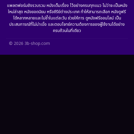
แพลตฟอร์มยังรวบรวม หนังเต็มเรื่อง ไว้อย่างครบทุกแนว ไม่ว่าจะเป็นหนัง
ใหม่ล่าสุด หนังยอดนิยม หรือซีรีย์ต่างประเทศ ทำให้สามารถเลือก หนังดูฟรี
HBO GO
(10)
ได้หลากหลายและไม่ซ้ำในแต่ละวัน ช่วยให้การ ดูหนังฟรีออนไลน์ เป็น
ประสบการณ์ที่ไม่น่าเบื่อ และตอบโจทย์ความต้องการของผู้ใช้งานได้อย่าง
HBO Max
(2)
ครบถ้วนในที่เดียว
Healing
(11)
© 2026 3b-shop.com
Heist
(7)
Historical
(25)
History ประวัติศาสตร์
(62)
Holiday
(2)
Horror สยองขวัญ
(386)
Human
(52)