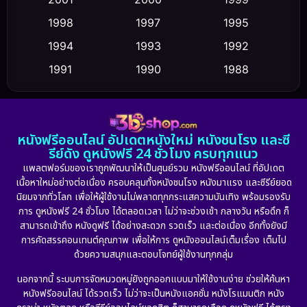
Cult Film
(5)
1998
1997
1995
Culture
1994
1993
1992
(23)
1991
1990
1988
Dance เต้น
(6)
1986
1985
1983
DC
(2)
1982
1981
1978
หนังฟรีออนไลน์ อัปเดตหนังใหม่ หนังชนโรง และซี
1974
1971
1962
Detective สืบสวน
(5)
รีย์ดัง ดูหนังฟรี 24 ชั่วโมง ครบทุกแนว
แพลตฟอร์มของเราถูกพัฒนาให้เป็นศูนย์รวม หนังฟรีออนไลน์ ที่อัปเดต
Detective สืบสวน
(56)
เนื้อหาใหม่อย่างต่อเนื่อง ครอบคลุมทั้งหนังชนโรง หนังมาแรง และซีรีย์ยอด
นิยมจากทั่วโลก เพื่อให้ผู้ใช้งานไม่พลาดทุกกระแสความบันเทิง พร้อมรองรับ
Disaster
(10)
การ ดูหนังฟรี 24 ชั่วโมง ได้ตลอดเวลา ไม่ว่าจะช่วงเช้า กลางวัน หรือดึก ก็
สามารถเข้าถึง หนังดูฟรี ได้อย่างสะดวก รวดเร็ว และต่อเนื่อง อีกทั้งยังมี
Disney+
(21)
การคัดสรรคอนเทนต์คุณภาพ เพื่อให้การ ดูหนังออนไลน์เต็มเรื่อง เต็มไป
ด้วยความสนุกและตอบโจทย์ผู้ใช้งานทุกกลุ่ม
Documentary สารคดี
(91)
นอกจากนี้ ระบบการจัดหมวดหมู่ยังถูกออกแบบมาให้ใช้งานง่าย ช่วยให้ค้นหา
หนังฟรีออนไลน์ ได้รวดเร็ว ไม่ว่าจะเป็นหนังแอคชั่น หนังโรแมนติก หนัง
Drama ดราม่า
(882)