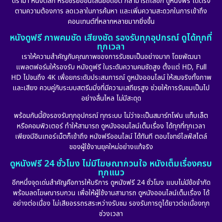
ดราม่า หนังตลก หรือซีรีย์ออนไลน์ยอดฮิต ก็สามารถเลือก ดูหนังฟรี ได้ตรง
ตามความต้องการ ลดเวลาในการค้นหา และเพิ่มความสะดวกในการเข้าถึง
Dystopian
(17)
คอนเทนต์ที่หลากหลายมากยิ่งขึ้น
หนังดูฟรี ภาพคมชัด เสียงชัด รองรับทุกอุปกรณ์ ดูได้ทุกที่
Emotional
(101)
ทุกเวลา
เราให้ความสำคัญกับคุณภาพของการรับชมเป็นอย่างมาก โดยพัฒนา
Epic มหากาพย์
(17)
แพลตฟอร์มให้รองรับ หนังดูฟรี ในระดับความคมชัดสูง ตั้งแต่ HD, Full
HD ไปจนถึง 4K เพื่อยกระดับประสบการณ์ ดูหนังออนไลน์ ให้สมจริงทั้งภาพ
Erotic
(10)
และเสียง ควบคู่กับระบบสตรีมมิ่งที่มีความเสถียรสูง ช่วยให้การรับชมเป็นไป
อย่างลื่นไหล ไม่มีสะดุด
Family ครอบครัว
(225)
พร้อมกันนี้ยังรองรับทุกอุปกรณ์ ทุกระบบ ไม่ว่าจะเป็นสมาร์ทโฟน แท็บเล็ต
หรือคอมพิวเตอร์ ทำให้สามารถ ดูหนังออนไลน์เต็มเรื่อง ได้ทุกที่ทุกเวลา
Fantasy จินตนาการ
(253)
เพียงมีอินเทอร์เน็ตก็เข้าถึง หนังฟรีออนไลน์ ได้ทันที ตอบโจทย์ไลฟ์สไตล์
ของผู้ใช้งานยุคใหม่อย่างแท้จริง
Fiction
(11)
ดูหนังฟรี 24 ชั่วโมง ไม่มีโฆษณากวนใจ หนังเต็มเรื่องครบ
ทุกแนว
Film
(57)
อีกหนึ่งจุดเด่นสำคัญคือการให้บริการ ดูหนังฟรี 24 ชั่วโมง แบบไม่มีข้อจำกัด
พร้อมลดโฆษณารบกวน เพื่อให้ผู้ใช้งานสามารถ ดูหนังออนไลน์เต็มเรื่อง ได้
Gothic
(6)
อย่างต่อเนื่อง ไม่เสียอรรถรสระหว่างรับชม รองรับการดูได้ยาวต่อเนื่องทุก
ช่วงเวลา
Grief
(6)