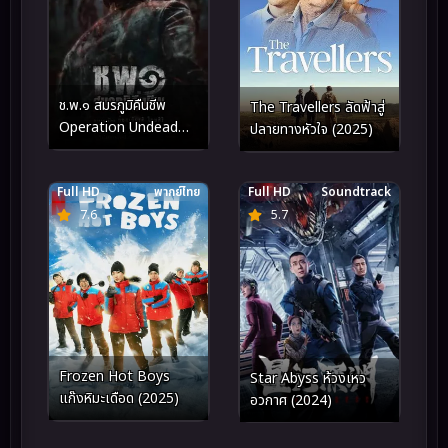
ช.พ.๑ สมรภูมิคืนชีพ
The Travellers ลัดฟ้าสู่
Operation Undead
ปลายทางหัวใจ (2025)
(2024)
Full HD
พากย์ไทย
Full HD
Soundtrack
7.6
5.7
Frozen Hot Boys
Star Abyss ห้วงเหว
แก๊งหิมะเดือด (2025)
อวกาศ (2024)