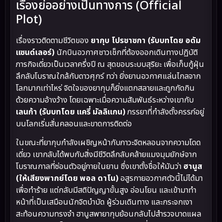
เรื่องย่ออย่างเป็นทางการ (Official
Plot)
เรื่องราวติดตามชีวิตของ
ยากุบ โปรชาซกา (รับบทโดย อดัม
แซนด์เลอร์)
นักบินอวกาศชาวเช็กที่ต้องออกเดินทางปฏิบัติ
ภารกิจเดี่ยวเป็นเวลาครึ่งปี ณ สุดขอบระบบสุริยะ เพื่อเก็บกู้ฝุ่น
ลึกลับโบราณใกล้กับดาวศุกร์ ทว่า ยิ่งยานอวกาศแล่นไกลจาก
โลกมากเท่าไหร่ จิตใจของยากุบก็ยิ่งแตกสลายและถูกกัดกิน
ด้วยความอ้างว้าง โดยเฉพาะเมื่อความสัมพันธ์ระหว่างเขากับ
เลนก้า (รับบทโดย แครี่ มัลลิแกน)
ภรรยาที่กำลังตั้งครรภ์อยู่
บนโลกเริ่มสั่นคลอนและขาดการติดต่อ
ในขณะที่ยากุบกำลังเผชิญหน้ากับภาวะจิตหลอนจากความโดด
เดี่ยว เขากลับได้พบกับสิ่งมีชีวิตลึกลับคล้ายแมงมุมยักษ์จาก
โบราณกาลที่ซ่อนตัวอยู่ภายในยาน ซึ่งเขาตั้งชื่อให้มันว่า
ฮานูส
(ให้เสียงพากย์โดย พอล ดาโน)
อสูรกายอวกาศตัวนี้ไม่ได้มา
เพื่อทำร้าย แต่กลับมีสติปัญญาขั้นสูง อ่อนโยน และเข้ามาทำ
หน้าที่เป็นเสมือนนักจิตบำบัด ผู้ร่วมเดินทาง และกระจกเงา
สะท้อนความทรงจำ ฮานูสพายากุบย้อนกลับไปสำรวจบาดแผล