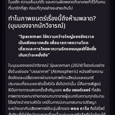
ในอดีต ความเห็นแก่ตัว และความผิดพลาดที่เขาเคยทำไว้กับคน
ที่เขารักที่สุด ก่อนที่ทุกอย่างจะสายเกินไป
ทำไมภาพยนตร์เรื่องนี้ถึงห้ามพลาด?
(มุมมองจากนักวิจารณ์)
“Spaceman ใช้ความกว้างใหญ่ของจักรวาล
เป็นเพียงฉากหลัง เพื่อฉายภาพความโดด
เดี่ยวและการโหยหาความรักของมนุษย์ที่ลึกซึ้ง
เกินกว่าจะหยั่งถึง”
ในมุมมองของนักวิจารณ์
Spaceman (2024)
โดดเด่นอย่าง
ยิ่งในแง่ของ “บรรยากาศ” (Atmospheric) หนังสร้างความ
อึดอัดและเปลี่ยวเหงาผ่านงานภาพโทนสีหม่นและดนตรี
ประกอบที่ชวนเหงาจับขั้วหัวใจ ยิ่งไปกว่านั้น นี่คือการพิสูจน์
ฝีมือทางการแสดงครั้งสำคัญของ
อดัม แซนด์เลอร์
ที่สลัด
ภาพดาราตลกมาถ่ายทอดบทบาทชายผู้แบกรับความทุกข์ระทม
ได้อย่างน่ากราบหัวใจ เคมีในการปะทะบทสนทนาปรัชญา
ระหว่างเขากับเสียงพากย์อันนุ่มลึกของ
พอล ดาโน
คือไฮไลต์
สำคัญที่ทำให้หนังอวกาศเรื่องนี้อบอุ่นและกรีดลึกถึงใจผู้ชมได้