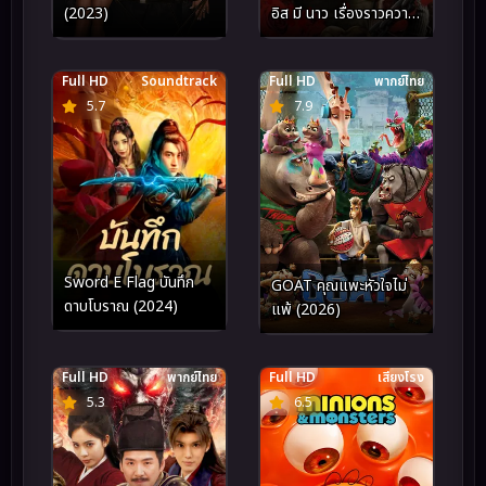
อิส มี นาว เรื่องราวความ
(2023)
รัก (2024)
Full HD
Soundtrack
Full HD
พากย์ไทย
5.7
7.9
Sword E Flag บันทึก
GOAT คุณแพะหัวใจไม่
ดาบโบราณ (2024)
แพ้ (2026)
Full HD
พากย์ไทย
Full HD
เสียงโรง
5.3
6.5