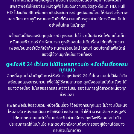
เราให้ความสำคัญกับคุณภาพของการรับชมเป็นอย่างมาก โดยพัฒนา
Epic มหากาพย์
(17)
แพลตฟอร์มให้รองรับ หนังดูฟรี ในระดับความคมชัดสูง ตั้งแต่ HD, Full
HD ไปจนถึง 4K เพื่อยกระดับประสบการณ์ ดูหนังออนไลน์ ให้สมจริงทั้งภาพ
Erotic
(10)
และเสียง ควบคู่กับระบบสตรีมมิ่งที่มีความเสถียรสูง ช่วยให้การรับชมเป็นไป
อย่างลื่นไหล ไม่มีสะดุด
Family ครอบครัว
(225)
พร้อมกันนี้ยังรองรับทุกอุปกรณ์ ทุกระบบ ไม่ว่าจะเป็นสมาร์ทโฟน แท็บเล็ต
หรือคอมพิวเตอร์ ทำให้สามารถ ดูหนังออนไลน์เต็มเรื่อง ได้ทุกที่ทุกเวลา
Fantasy จินตนาการ
(253)
เพียงมีอินเทอร์เน็ตก็เข้าถึง หนังฟรีออนไลน์ ได้ทันที ตอบโจทย์ไลฟ์สไตล์
ของผู้ใช้งานยุคใหม่อย่างแท้จริง
Fiction
(11)
ดูหนังฟรี 24 ชั่วโมง ไม่มีโฆษณากวนใจ หนังเต็มเรื่องครบ
ทุกแนว
Film
(57)
อีกหนึ่งจุดเด่นสำคัญคือการให้บริการ ดูหนังฟรี 24 ชั่วโมง แบบไม่มีข้อจำกัด
พร้อมลดโฆษณารบกวน เพื่อให้ผู้ใช้งานสามารถ ดูหนังออนไลน์เต็มเรื่อง ได้
Gothic
(6)
อย่างต่อเนื่อง ไม่เสียอรรถรสระหว่างรับชม รองรับการดูได้ยาวต่อเนื่องทุก
ช่วงเวลา
Grief
(6)
แพลตฟอร์มยังรวบรวม หนังเต็มเรื่อง ไว้อย่างครบทุกแนว ไม่ว่าจะเป็นหนัง
ใหม่ล่าสุด หนังยอดนิยม หรือซีรีย์ต่างประเทศ ทำให้สามารถเลือก หนังดูฟรี
HBO GO
(10)
ได้หลากหลายและไม่ซ้ำในแต่ละวัน ช่วยให้การ ดูหนังฟรีออนไลน์ เป็น
ประสบการณ์ที่ไม่น่าเบื่อ และตอบโจทย์ความต้องการของผู้ใช้งานได้อย่าง
HBO Max
(2)
ครบถ้วนในที่เดียว