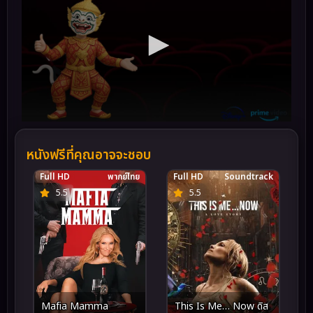
หนังฟรีที่คุณอาจจะชอบ
Full HD
พากย์ไทย
Full HD
Soundtrack
5.5
5.5
This Is Me… Now ดิส
Mafia Mamma