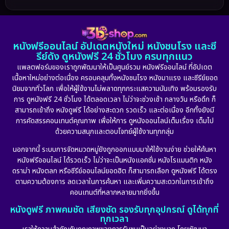
1986
1985
1983
DC
(2)
1982
1981
1978
หนังฟรีออนไลน์ อัปเดตหนังใหม่ หนังชนโรง และซี
1974
1971
1962
Detective สืบสวน
(5)
รีย์ดัง ดูหนังฟรี 24 ชั่วโมง ครบทุกแนว
แพลตฟอร์มของเราถูกพัฒนาให้เป็นศูนย์รวม หนังฟรีออนไลน์ ที่อัปเดต
Detective สืบสวน
(56)
เนื้อหาใหม่อย่างต่อเนื่อง ครอบคลุมทั้งหนังชนโรง หนังมาแรง และซีรีย์ยอด
นิยมจากทั่วโลก เพื่อให้ผู้ใช้งานไม่พลาดทุกกระแสความบันเทิง พร้อมรองรับ
Disaster
(10)
การ ดูหนังฟรี 24 ชั่วโมง ได้ตลอดเวลา ไม่ว่าจะช่วงเช้า กลางวัน หรือดึก ก็
สามารถเข้าถึง หนังดูฟรี ได้อย่างสะดวก รวดเร็ว และต่อเนื่อง อีกทั้งยังมี
Disney+
(21)
การคัดสรรคอนเทนต์คุณภาพ เพื่อให้การ ดูหนังออนไลน์เต็มเรื่อง เต็มไป
ด้วยความสนุกและตอบโจทย์ผู้ใช้งานทุกกลุ่ม
Documentary สารคดี
(91)
นอกจากนี้ ระบบการจัดหมวดหมู่ยังถูกออกแบบมาให้ใช้งานง่าย ช่วยให้ค้นหา
หนังฟรีออนไลน์ ได้รวดเร็ว ไม่ว่าจะเป็นหนังแอคชั่น หนังโรแมนติก หนัง
Drama ดราม่า
(882)
ดราม่า หนังตลก หรือซีรีย์ออนไลน์ยอดฮิต ก็สามารถเลือก ดูหนังฟรี ได้ตรง
ตามความต้องการ ลดเวลาในการค้นหา และเพิ่มความสะดวกในการเข้าถึง
Dystopian
(17)
คอนเทนต์ที่หลากหลายมากยิ่งขึ้น
หนังดูฟรี ภาพคมชัด เสียงชัด รองรับทุกอุปกรณ์ ดูได้ทุกที่
Emotional
(101)
ทุกเวลา