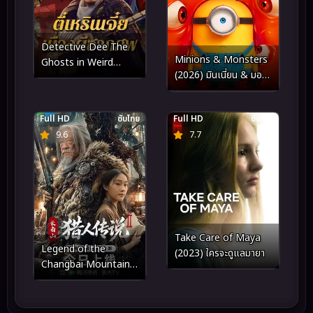
Detective Dee The
Minions & Monsters
Ghosts in Weird
(2026) มินเนี่ยน & มอน
Town (2025) ตี๋เหริน
สเตอร์
เจี๋ย เมืองผีซากศพ
Full HD
ซับไทย
Full HD
ซับไทย
9.6
7.7
Take Care of Maya
Legend of the
(2023) ใครจะดูแลมายา
Changbai Mountain
Hunter 2 (2026)
ตำนานนายพรานแห่งเขา
ฉางไป๋ 2