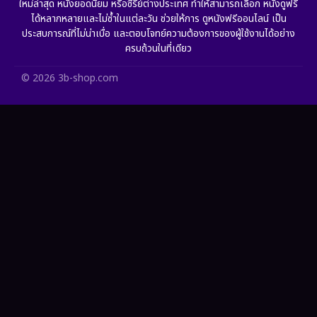
ใหม่ล่าสุด หนังยอดนิยม หรือซีรีย์ต่างประเทศ ทำให้สามารถเลือก หนังดูฟรี
HBO GO
(11)
ได้หลากหลายและไม่ซ้ำในแต่ละวัน ช่วยให้การ ดูหนังฟรีออนไลน์ เป็น
ประสบการณ์ที่ไม่น่าเบื่อ และตอบโจทย์ความต้องการของผู้ใช้งานได้อย่าง
HBO Max
(2)
ครบถ้วนในที่เดียว
Healing
(11)
© 2026 3b-shop.com
Heist
(7)
Historical
(25)
History ประวัติศาสตร์
(62)
Holiday
(2)
Horror สยองขวัญ
(391)
Human
(52)
Inspirational แรงบันดาลใจ
(93)