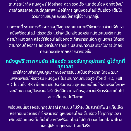
สามารถเข้าถึง หนังดูฟรี ได้อย่างสะดวก รวดเร็ว และต่อเนื่อง อีกทั้งยังมี
Disney+
(21)
การคัดสรรคอนเทนต์คุณภาพ เพื่อให้การ ดูหนังออนไลน์เต็มเรื่อง เต็มไป
ด้วยความสนุกและตอบโจทย์ผู้ใช้งานทุกกลุ่ม
Documentary สารคดี
(91)
นอกจากนี้ ระบบการจัดหมวดหมู่ยังถูกออกแบบมาให้ใช้งานง่าย ช่วยให้ค้นหา
หนังฟรีออนไลน์ ได้รวดเร็ว ไม่ว่าจะเป็นหนังแอคชั่น หนังโรแมนติก หนัง
Drama ดราม่า
(882)
ดราม่า หนังตลก หรือซีรีย์ออนไลน์ยอดฮิต ก็สามารถเลือก ดูหนังฟรี ได้ตรง
ตามความต้องการ ลดเวลาในการค้นหา และเพิ่มความสะดวกในการเข้าถึง
Dystopian
(17)
คอนเทนต์ที่หลากหลายมากยิ่งขึ้น
หนังดูฟรี ภาพคมชัด เสียงชัด รองรับทุกอุปกรณ์ ดูได้ทุกที่
Emotional
(101)
ทุกเวลา
เราให้ความสำคัญกับคุณภาพของการรับชมเป็นอย่างมาก โดยพัฒนา
Epic มหากาพย์
(17)
แพลตฟอร์มให้รองรับ หนังดูฟรี ในระดับความคมชัดสูง ตั้งแต่ HD, Full
HD ไปจนถึง 4K เพื่อยกระดับประสบการณ์ ดูหนังออนไลน์ ให้สมจริงทั้งภาพ
Erotic
(10)
และเสียง ควบคู่กับระบบสตรีมมิ่งที่มีความเสถียรสูง ช่วยให้การรับชมเป็นไป
อย่างลื่นไหล ไม่มีสะดุด
Family ครอบครัว
(225)
พร้อมกันนี้ยังรองรับทุกอุปกรณ์ ทุกระบบ ไม่ว่าจะเป็นสมาร์ทโฟน แท็บเล็ต
หรือคอมพิวเตอร์ ทำให้สามารถ ดูหนังออนไลน์เต็มเรื่อง ได้ทุกที่ทุกเวลา
Fantasy จินตนาการ
(253)
เพียงมีอินเทอร์เน็ตก็เข้าถึง หนังฟรีออนไลน์ ได้ทันที ตอบโจทย์ไลฟ์สไตล์
ของผู้ใช้งานยุคใหม่อย่างแท้จริง
Fiction
(11)