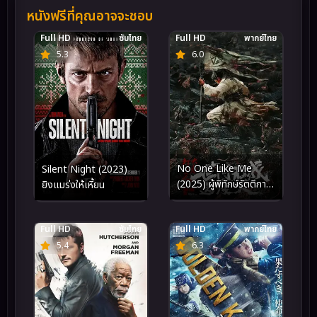
หนังฟรีที่คุณอาจจะชอบ
Full HD
ซับไทย
Full HD
พากย์ไทย
5.3
6.0
No One Like Me
Silent Night (2023)
(2025) ผู้พิทักษ์รัตติกาล
ยิงแมร่งให้เหี้ยน
แห่งต้าเฟิ่งภาคพิเศษ
Full HD
ซับไทย
Full HD
พากย์ไทย
5.4
6.3