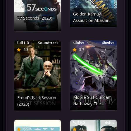
Golden Kamuy
57 Seconds (2023)
Assault on Abashiri
Prison (2026) โกลเดน
คามุย การจู่โจมคุกอะบาชิริ
Full HD
Soundtrack
หนังโรง
เสียงโรง
6.3
5.7
Mobile Suit Gundam
Freud’s Last Session
Hathaway The
(2023)
Sorcery of Nymph
Circe โมบิลสูท กันดั้ม ฮา
Full HD
Soundtrack
Full HD
ซับไทย
ธาเวย์ เดอะ ซอร์เซอรี
ออฟ นิมฟ์ เซอร์ซี (2026)
6.5
4.0