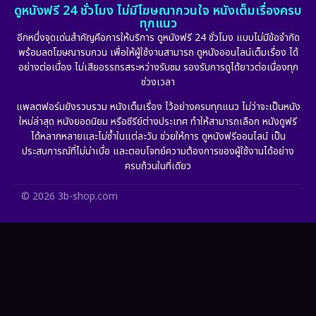
ดูหนังฟรี 24 ชั่วโมง ไม่มีโฆษณากวนใจ หนังเต็มเรื่องครบ
ทุกแนว
Film
(57)
อีกหนึ่งจุดเด่นสำคัญคือการให้บริการ ดูหนังฟรี 24 ชั่วโมง แบบไม่มีข้อจำกัด
พร้อมลดโฆษณารบกวน เพื่อให้ผู้ใช้งานสามารถ ดูหนังออนไลน์เต็มเรื่อง ได้
Gothic
(6)
อย่างต่อเนื่อง ไม่เสียอรรถรสระหว่างรับชม รองรับการดูได้ยาวต่อเนื่องทุก
ช่วงเวลา
Grief
(6)
แพลตฟอร์มยังรวบรวม หนังเต็มเรื่อง ไว้อย่างครบทุกแนว ไม่ว่าจะเป็นหนัง
ใหม่ล่าสุด หนังยอดนิยม หรือซีรีย์ต่างประเทศ ทำให้สามารถเลือก หนังดูฟรี
HBO GO
(10)
ได้หลากหลายและไม่ซ้ำในแต่ละวัน ช่วยให้การ ดูหนังฟรีออนไลน์ เป็น
ประสบการณ์ที่ไม่น่าเบื่อ และตอบโจทย์ความต้องการของผู้ใช้งานได้อย่าง
HBO Max
(2)
ครบถ้วนในที่เดียว
Healing
(11)
© 2026 3b-shop.com
Heist
(7)
Historical
(25)
History ประวัติศาสตร์
(62)