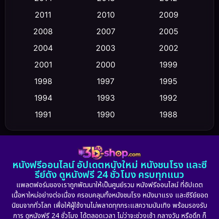
Coming-of-age ชีวิตวัยรุ่น
(43)
2011
2010
2009
Conspiracy
(2)
2008
2007
2005
2004
2003
2002
Crime อาชญากรรม
(347)
2001
2000
1999
Cult Film
(5)
1998
1997
1995
Culture
1994
1993
1992
(23)
1991
1990
1988
Dance เต้น
(6)
1986
1985
1983
DC
(2)
1982
1981
1978
หนังฟรีออนไลน์ อัปเดตหนังใหม่ หนังชนโรง และซี
1974
1971
1962
Detective สืบสวน
(5)
รีย์ดัง ดูหนังฟรี 24 ชั่วโมง ครบทุกแนว
แพลตฟอร์มของเราถูกพัฒนาให้เป็นศูนย์รวม หนังฟรีออนไลน์ ที่อัปเดต
Detective สืบสวน
(56)
เนื้อหาใหม่อย่างต่อเนื่อง ครอบคลุมทั้งหนังชนโรง หนังมาแรง และซีรีย์ยอด
นิยมจากทั่วโลก เพื่อให้ผู้ใช้งานไม่พลาดทุกกระแสความบันเทิง พร้อมรองรับ
Disaster
(10)
การ ดูหนังฟรี 24 ชั่วโมง ได้ตลอดเวลา ไม่ว่าจะช่วงเช้า กลางวัน หรือดึก ก็