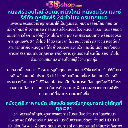
1982
1981
1978
หนังฟรีออนไลน์ อัปเดตหนังใหม่ หนังชนโรง และซี
1974
1971
1962
Detective สืบสวน
(5)
รีย์ดัง ดูหนังฟรี 24 ชั่วโมง ครบทุกแนว
แพลตฟอร์มของเราถูกพัฒนาให้เป็นศูนย์รวม หนังฟรีออนไลน์ ที่อัปเดต
Detective สืบสวน
(56)
เนื้อหาใหม่อย่างต่อเนื่อง ครอบคลุมทั้งหนังชนโรง หนังมาแรง และซีรีย์ยอด
นิยมจากทั่วโลก เพื่อให้ผู้ใช้งานไม่พลาดทุกกระแสความบันเทิง พร้อมรองรับ
Disaster
(10)
การ ดูหนังฟรี 24 ชั่วโมง ได้ตลอดเวลา ไม่ว่าจะช่วงเช้า กลางวัน หรือดึก ก็
สามารถเข้าถึง หนังดูฟรี ได้อย่างสะดวก รวดเร็ว และต่อเนื่อง อีกทั้งยังมี
Disney+
(23)
การคัดสรรคอนเทนต์คุณภาพ เพื่อให้การ ดูหนังออนไลน์เต็มเรื่อง เต็มไป
ด้วยความสนุกและตอบโจทย์ผู้ใช้งานทุกกลุ่ม
Documentary สารคดี
(91)
นอกจากนี้ ระบบการจัดหมวดหมู่ยังถูกออกแบบมาให้ใช้งานง่าย ช่วยให้ค้นหา
หนังฟรีออนไลน์ ได้รวดเร็ว ไม่ว่าจะเป็นหนังแอคชั่น หนังโรแมนติก หนัง
Drama ดราม่า
(887)
ดราม่า หนังตลก หรือซีรีย์ออนไลน์ยอดฮิต ก็สามารถเลือก ดูหนังฟรี ได้ตรง
ตามความต้องการ ลดเวลาในการค้นหา และเพิ่มความสะดวกในการเข้าถึง
Dystopian
(17)
คอนเทนต์ที่หลากหลายมากยิ่งขึ้น
หนังดูฟรี ภาพคมชัด เสียงชัด รองรับทุกอุปกรณ์ ดูได้ทุกที่
Emotional
(101)
ทุกเวลา
เราให้ความสำคัญกับคุณภาพของการรับชมเป็นอย่างมาก โดยพัฒนา
Epic มหากาพย์
(17)
แพลตฟอร์มให้รองรับ หนังดูฟรี ในระดับความคมชัดสูง ตั้งแต่ HD, Full
HD ไปจนถึง 4K เพื่อยกระดับประสบการณ์ ดูหนังออนไลน์ ให้สมจริงทั้งภาพ