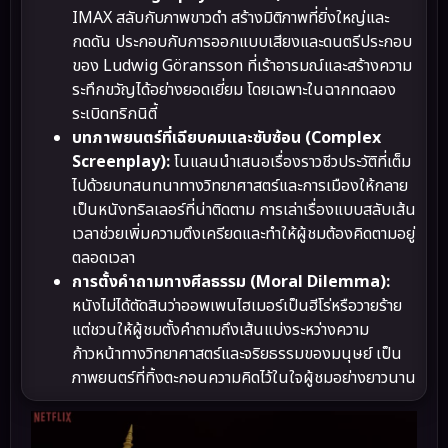
IMAX สลับกับภาพขาวดำ สร้างมิติภาพที่ยิ่งใหญ่และ
กดดัน ประกอบกับการออกแบบเสียงและดนตรีประกอบ
ของ Ludwig Göransson ที่เร้าอารมณ์และสร้างความ
ระทึกขวัญได้อย่างยอดเยี่ยม โดยเฉพาะในฉากทดลอง
ระเบิดทริกนิตี้
บทภาพยนตร์ที่เฉียบคมและซับซ้อน (Complex
Screenplay):
โนแลนนำเสนอเรื่องราวชีวประวัติที่เต็ม
ไปด้วยบทสนทนาทางวิทยาศาสตร์และการเมืองให้กลาย
เป็นหนังทริลเลอร์ที่น่าติดตาม การเล่าเรื่องแบบสลับเส้น
เวลาช่วยเพิ่มความตึงเครียดและทำให้ผู้ชมต้องคิดตามอยู่
ตลอดเวลา
การตั้งคำถามทางศีลธรรม (Moral Dilemma):
หนังไม่ได้ตัดสินว่าออพเพนไฮเมอร์เป็นฮีโร่หรือวายร้าย
แต่ชวนให้ผู้ชมตั้งคำถามถึงเส้นแบ่งระหว่างความ
ก้าวหน้าทางวิทยาศาสตร์และจริยธรรมของมนุษย์ เป็น
ภาพยนตร์ที่ทิ้งตะกอนความคิดไว้ในใจผู้ชมอย่างยาวนาน