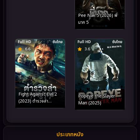
Pee Nak 5 (2026) พี่
นาค 5
Full HD
ซับไทย
Full HD
ซับไทย
6.6
3.6
Fight Against Evil 2
Popeye the Slayer
(2023) ตำรวจล่า
Man (2025)
อาชญากร
ประเภทหนัง