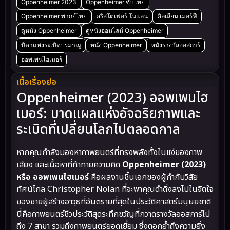
Oppenheimer 2023
Oppenheimer ซับไทย
Oppenheimer พากย์ไทย
คริสโตเฟอร์ โนแลน
คิลเลียน เมอร์ฟี
ดูหนัง Oppenheimer
ดูหนังออนไลน์ Oppenheimer
บิดาแห่งระเบิดปรมาณู
หนัง Oppenheimer
หนังรางวัลออสการ์
ออพเพนไฮเมอร์
เนื้อเรื่องย่อ
Oppenheimer (2023) ออพเพนไฮ
เมอร์: บาดแผลแห่งอัจฉริยภาพและ
ระเบิดที่เปลี่ยนโลกไปตลอดกาล
หากคุณกำลังมองหาภาพยนตร์ที่ทรงพลังทั้งในแง่ของภาพ
เสียง และเนื้อหาที่ท้าทายความคิด
Oppenheimer (2023)
หรือ ออพเพนไฮเมอร์
คือผลงานชิ้นเอกของผู้กำกับวิสัย
ทัศน์ไกล Christopher Nolan ที่จะพาคุณดำดิ่งลงไปในจิตใจ
ของชายผู้สร้างอาวุธที่อันตรายที่สุดในประวัติศาสตร์มนุษยชาติ
นี่คือภาพยนตร์ชีวประวัติสุดระทึกขวัญที่กวาดรางวัลออสการ์ไป
ถึง 7 สาขา รวมถึงภาพยนตร์ยอดเยี่ยม ซึ่งตอกย้ำถึงความยิ่ง