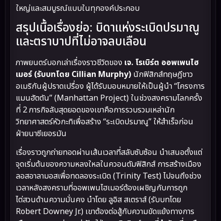
ใหญ่และสมบูรณ์แบบในทุกองค์ประกอบ
สรุปเนื้อเรื่องย่อ: บิดาแห่งระเบิดปรมาณู
และตราบาปที่ไม่อาจลบเลือน
ภาพยนตร์บอกเล่าเรื่องราวชีวิตของ
เจ. โรเบิร์ต ออพเพนไฮ
เมอร์ (รับบทโดย Cillian Murphy)
นักฟิสิกส์ทฤษฎีชาว
อเมริกันผู้ปราดเปรื่อง ผู้ได้รับมอบหมายให้เป็นผู้นำ “โครงการ
แมนฮัตตัน” (Manhattan Project) ในช่วงสงครามโลกครั้ง
ที่ 2 ภารกิจลับสุดยอดของเขาคือการรวบรวมเหล่านัก
วิทยาศาสตร์หัวกะทิเพื่อสร้าง “ระเบิดปรมาณู” ให้สำเร็จก่อน
ฝ่ายนาซีเยอรมัน
เรื่องราวถูกถ่ายทอดผ่านเส้นเวลาที่สลับซับซ้อน นำเสนอตั้งแต่
จุดเริ่มต้นของความหลงใหลในควอนตัมฟิสิกส์ การสร้างเมือง
ลอสอาลามอสเพื่อทดลองระเบิด (Trinity Test) ไปจนถึงช่วง
เวลาหลังสงครามที่ออพเพนไฮเมอร์ต้องเผชิญกับการถูก
ไต่สวนด้านความมั่นคง นำโดย ลูอิส สเตราส์ (รับบทโดย
Robert Downey Jr.) เขาต้องต่อสู้กับความขัดแย้งทางการ