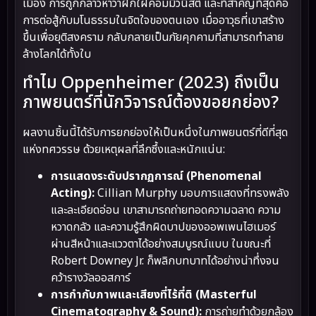
เมือง การถูกกล่าวหาว่าฝักใฝ่คอมมิวนิสต์ และที่สำคัญที่สุดคือ
การต่อสู้กับมโนธรรมในจิตใจของตนเอง เมื่ออาวุธที่เขาสร้าง
ขึ้นเพื่อยุติสงคราม กลับกลายเป็นภัยคุกคามที่สามารถทำลาย
ล้างโลกได้ทั้งใบ
ทำไม Oppenheimer (2023) ถึงเป็น
ภาพยนตร์ที่นักวิจารณ์ต้องขอยกย่อง?
ผลงานชิ้นนี้ได้รับการยกย่องให้เป็นหนึ่งในภาพยนตร์ที่ดีที่สุด
แห่งทศวรรษ ด้วยเหตุผลที่ลึกซึ้งและหนักแน่น:
การแสดงระดับปรากฏการณ์ (Phenomenal
Acting):
Cillian Murphy มอบการแสดงที่ทรงพลัง
และละเอียดอ่อน เขาสามารถถ่ายทอดความฉลาด ความ
หวาดกลัว และความรู้สึกผิดบาปของออพเพนไฮเมอร์
ผ่านสีหน้าและแววตาได้อย่างสมบูรณ์แบบ ในขณะที่
Robert Downey Jr. ก็พลิกบทบาทได้อย่างน่าทึ่งจน
คว้ารางวัลออสการ์
การกำกับภาพและเสียงที่ไร้ที่ติ (Masterful
Cinematography & Sound):
การถ่ายทำด้วยกล้อง