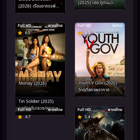
(2025) เฮย ภูตแมว
(2026) เรือนอาถรรพ์
มหัศจรรย์ 2
บูชาเลือด
Full HD
พากย์ไทย
Full HD
ซับไทย
6.5
6.3
Youth V Gov (2020)
Monay (2026)
วิกฤติสภาพอากาศ
Tin Soldier (2025)
องค์กรลับ/ลวง/พราง
Full HD
พากย์ไทย
Full HD
พากย์ไทย
4.7
5.4