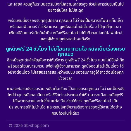
Erotic
(10)
และเสียง ควบคู่กับระบบสตรีมมิ่งที่มีความเสถียรสูง ช่วยให้การรับชมเป็นไป
อย่างลื่นไหล ไม่มีสะดุด
Family ครอบครัว
(226)
พร้อมกันนี้ยังรองรับทุกอุปกรณ์ ทุกระบบ ไม่ว่าจะเป็นสมาร์ทโฟน แท็บเล็ต
หรือคอมพิวเตอร์ ทำให้สามารถ ดูหนังออนไลน์เต็มเรื่อง ได้ทุกที่ทุกเวลา
Fantasy จินตนาการ
(256)
เพียงมีอินเทอร์เน็ตก็เข้าถึง หนังฟรีออนไลน์ ได้ทันที ตอบโจทย์ไลฟ์สไตล์
ของผู้ใช้งานยุคใหม่อย่างแท้จริง
Fiction
(11)
ดูหนังฟรี 24 ชั่วโมง ไม่มีโฆษณากวนใจ หนังเต็มเรื่องครบ
ทุกแนว
Film
(57)
อีกหนึ่งจุดเด่นสำคัญคือการให้บริการ ดูหนังฟรี 24 ชั่วโมง แบบไม่มีข้อจำกัด
พร้อมลดโฆษณารบกวน เพื่อให้ผู้ใช้งานสามารถ ดูหนังออนไลน์เต็มเรื่อง ได้
Gothic
(6)
อย่างต่อเนื่อง ไม่เสียอรรถรสระหว่างรับชม รองรับการดูได้ยาวต่อเนื่องทุก
ช่วงเวลา
Grief
(6)
แพลตฟอร์มยังรวบรวม หนังเต็มเรื่อง ไว้อย่างครบทุกแนว ไม่ว่าจะเป็นหนัง
ใหม่ล่าสุด หนังยอดนิยม หรือซีรีย์ต่างประเทศ ทำให้สามารถเลือก หนังดูฟรี
HBO GO
(11)
ได้หลากหลายและไม่ซ้ำในแต่ละวัน ช่วยให้การ ดูหนังฟรีออนไลน์ เป็น
ประสบการณ์ที่ไม่น่าเบื่อ และตอบโจทย์ความต้องการของผู้ใช้งานได้อย่าง
HBO Max
(2)
ครบถ้วนในที่เดียว
Healing
(11)
© 2026 3b-shop.com