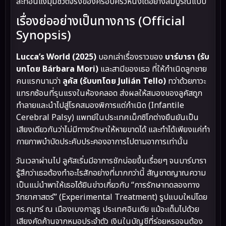
สะท้อนแง่มุมชีวิตจริงของครอบครัวหนึ่งได้อย่างสมบูรณ์แบบ
เรื่องย่ออย่างเป็นทางการ (Official
Synopsis)
Lucca’s World (2025)
บอกเล่าเรื่องราวของ
บาร์บารา (รับ
บทโดย Bárbara Mori)
และสามีของเธอ ที่ให้กำเนิดลูกชาย
คนแรกนามว่า
ลูคัส (รับบทโดย Julián Tello)
ทว่าด้วยภาวะ
แทรกซ้อนที่รุนแรงในห้องคลอด ส่งผลให้สมองของลูคัสถูก
ทำลายและนำไปสู่โรคสมองพิการแต่กำเนิด (Infantile
Cerebral Palsy) แพทย์ในประเทศเม็กซิโกต่างยืนยันเป็น
เสียงเดียวกันว่าไม่มีทางรักษาให้หายขาดได้ และทำได้เพียงแค่ทำ
กายภาพบำบัดประคับประคองอาการไปตามอาการเท่านั้น
วันเวลาผ่านไป ลูคัสเริ่มมีอาการชักบ่อยขึ้นเรื่อยๆ จนบาร์บารา
รู้สึกว่าเธอต้องทำอะไรสักอย่างที่มากกว่านี้ สัญชาตญาณความ
เป็นแม่นำพาให้เธอได้ยินข่าวเกี่ยวกับ “การรักษาทดลองทาง
วิทยาศาสตร์” (Experimental Treatment) รูปแบบใหม่โดย
ดร.กุมาร์ ณ เมืองเบงกาลูรู ประเทศอินเดีย แม้จะเต็มไปด้วย
เสียงคัดค้านจากหมอประจำตัว เงินในบัญชีที่ร่อยหรอจนต้อง