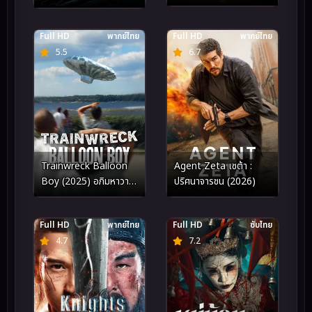
Full HD
พากย์ไทย
Full HD
พากย์ไทย
5.5
6.7
Trainwreck Balloon
Agent Zeta เซต้า :
Boy (2025) อภิมหาวาย
ปริศนาจารชน (2026)
ป่วง บอลลูนบอย
Full HD
พากย์ไทย
Full HD
ซับไทย
4.7
7.2