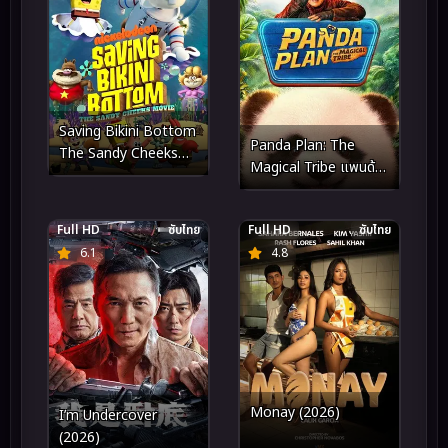
Saving Bikini Bottom
Panda Plan: The
The Sandy Cheeks
Magical Tribe แพนด้า
Movie (2024)
เด้ง ยกกำลังฟัด (2026)
Full HD
ซับไทย
Full HD
ซับไทย
6.1
4.8
Monay (2026)
I’m Undercover
(2026)