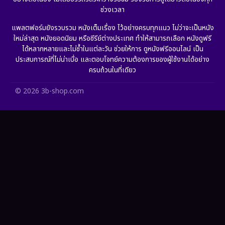
ช่วงเวลา
Grief
(6)
แพลตฟอร์มยังรวบรวม หนังเต็มเรื่อง ไว้อย่างครบทุกแนว ไม่ว่าจะเป็นหนัง
ใหม่ล่าสุด หนังยอดนิยม หรือซีรีย์ต่างประเทศ ทำให้สามารถเลือก หนังดูฟรี
HBO GO
(11)
ได้หลากหลายและไม่ซ้ำในแต่ละวัน ช่วยให้การ ดูหนังฟรีออนไลน์ เป็น
ประสบการณ์ที่ไม่น่าเบื่อ และตอบโจทย์ความต้องการของผู้ใช้งานได้อย่าง
HBO Max
(2)
ครบถ้วนในที่เดียว
Healing
(11)
© 2026 3b-shop.com
Heist
(7)
Historical
(25)
History ประวัติศาสตร์
(63)
Holiday
(2)
Horror สยองขวัญ
(393)