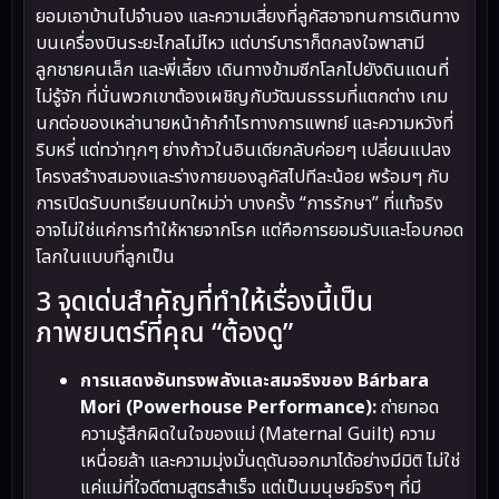
ยอมเอาบ้านไปจำนอง และความเสี่ยงที่ลูคัสอาจทนการเดินทาง
บนเครื่องบินระยะไกลไม่ไหว แต่บาร์บาราก็ตกลงใจพาสามี
ลูกชายคนเล็ก และพี่เลี้ยง เดินทางข้ามซีกโลกไปยังดินแดนที่
ไม่รู้จัก ที่นั่นพวกเขาต้องเผชิญกับวัฒนธรรมที่แตกต่าง เกม
นกต่อของเหล่านายหน้าค้ากำไรทางการแพทย์ และความหวังที่
ริบหรี่ แต่ทว่าทุกๆ ย่างก้าวในอินเดียกลับค่อยๆ เปลี่ยนแปลง
โครงสร้างสมองและร่างกายของลูคัสไปทีละน้อย พร้อมๆ กับ
การเปิดรับบทเรียนบทใหม่ว่า บางครั้ง “การรักษา” ที่แท้จริง
อาจไม่ใช่แค่การทำให้หายจากโรค แต่คือการยอมรับและโอบกอด
โลกในแบบที่ลูกเป็น
3 จุดเด่นสำคัญที่ทำให้เรื่องนี้เป็น
ภาพยนตร์ที่คุณ “ต้องดู”
การแสดงอันทรงพลังและสมจริงของ Bárbara
Mori (Powerhouse Performance):
ถ่ายทอด
ความรู้สึกผิดในใจของแม่ (Maternal Guilt) ความ
เหนื่อยล้า และความมุ่งมั่นดุดันออกมาได้อย่างมีมิติ ไม่ใช่
แค่แม่ที่ใจดีตามสูตรสำเร็จ แต่เป็นมนุษย์จริงๆ ที่มี