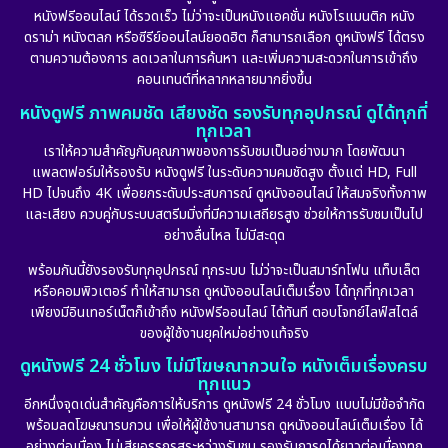
หนังฟรีออนไลน์ ได้รวดเร็ว ไม่ว่าจะเป็นหนังแอคชั่น หนังโรแมนติก หนัง
Drama ดราม่า
(898)
ดราม่า หนังตลก หรือซีรีย์ออนไลน์ยอดฮิต ก็สามารถเลือก ดูหนังฟรี ได้ตรง
ตามความต้องการ ลดเวลาในการค้นหา และเพิ่มความสะดวกในการเข้าถึง
Dystopian
(17)
คอนเทนต์ที่หลากหลายมากยิ่งขึ้น
หนังดูฟรี ภาพคมชัด เสียงชัด รองรับทุกอุปกรณ์ ดูได้ทุกที่
Emotional
(101)
ทุกเวลา
เราให้ความสำคัญกับคุณภาพของการรับชมเป็นอย่างมาก โดยพัฒนา
Epic มหากาพย์
(17)
แพลตฟอร์มให้รองรับ หนังดูฟรี ในระดับความคมชัดสูง ตั้งแต่ HD, Full
HD ไปจนถึง 4K เพื่อยกระดับประสบการณ์ ดูหนังออนไลน์ ให้สมจริงทั้งภาพ
Erotic
(10)
และเสียง ควบคู่กับระบบสตรีมมิ่งที่มีความเสถียรสูง ช่วยให้การรับชมเป็นไป
อย่างลื่นไหล ไม่มีสะดุด
Family ครอบครัว
(227)
พร้อมกันนี้ยังรองรับทุกอุปกรณ์ ทุกระบบ ไม่ว่าจะเป็นสมาร์ทโฟน แท็บเล็ต
หรือคอมพิวเตอร์ ทำให้สามารถ ดูหนังออนไลน์เต็มเรื่อง ได้ทุกที่ทุกเวลา
Fantasy จินตนาการ
(265)
เพียงมีอินเทอร์เน็ตก็เข้าถึง หนังฟรีออนไลน์ ได้ทันที ตอบโจทย์ไลฟ์สไตล์
ของผู้ใช้งานยุคใหม่อย่างแท้จริง
Fiction
(11)
ดูหนังฟรี 24 ชั่วโมง ไม่มีโฆษณากวนใจ หนังเต็มเรื่องครบ
ทุกแนว
Film
(57)
อีกหนึ่งจุดเด่นสำคัญคือการให้บริการ ดูหนังฟรี 24 ชั่วโมง แบบไม่มีข้อจำกัด
พร้อมลดโฆษณารบกวน เพื่อให้ผู้ใช้งานสามารถ ดูหนังออนไลน์เต็มเรื่อง ได้
Gothic
(6)
อย่างต่อเนื่อง ไม่เสียอรรถรสระหว่างรับชม รองรับการดูได้ยาวต่อเนื่องทุก