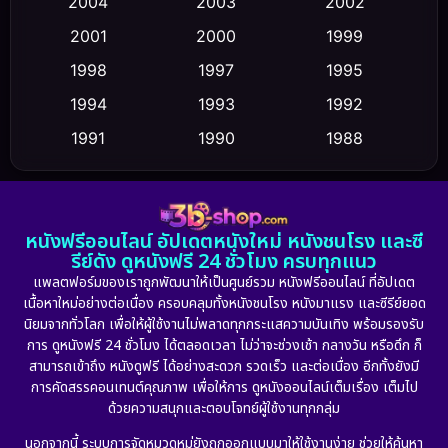
2004
2003
2002
Crime อาชญากรรม
(355)
2001
2000
1999
Cult Film
(5)
1998
1997
1995
Culture
1994
1993
1992
(23)
1991
1990
1988
Dance เต้น
(6)
1986
1985
1983
DC
(2)
1982
1981
1978
หนังฟรีออนไลน์ อัปเดตหนังใหม่ หนังชนโรง และซี
1974
1971
1962
Detective สืบสวน
(5)
รีย์ดัง ดูหนังฟรี 24 ชั่วโมง ครบทุกแนว
แพลตฟอร์มของเราถูกพัฒนาให้เป็นศูนย์รวม หนังฟรีออนไลน์ ที่อัปเดต
Detective สืบสวน
(56)
เนื้อหาใหม่อย่างต่อเนื่อง ครอบคลุมทั้งหนังชนโรง หนังมาแรง และซีรีย์ยอด
นิยมจากทั่วโลก เพื่อให้ผู้ใช้งานไม่พลาดทุกกระแสความบันเทิง พร้อมรองรับ
Disaster
(10)
การ ดูหนังฟรี 24 ชั่วโมง ได้ตลอดเวลา ไม่ว่าจะช่วงเช้า กลางวัน หรือดึก ก็
สามารถเข้าถึง หนังดูฟรี ได้อย่างสะดวก รวดเร็ว และต่อเนื่อง อีกทั้งยังมี
Disney+
(24)
การคัดสรรคอนเทนต์คุณภาพ เพื่อให้การ ดูหนังออนไลน์เต็มเรื่อง เต็มไป
ด้วยความสนุกและตอบโจทย์ผู้ใช้งานทุกกลุ่ม
Documentary สารคดี
(92)
นอกจากนี้ ระบบการจัดหมวดหมู่ยังถูกออกแบบมาให้ใช้งานง่าย ช่วยให้ค้นหา