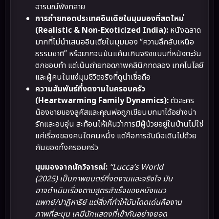
อารมณ์พังทลาย
การถ่ายทอดประเทศอินเดียในมุมมองที่สดใหม่
(Realistic & Non-Exoticized India):
หนังฉลาด
มากที่ไม่นำเสนออินเดียในมุมมอง “ความลึกลับเหนือ
ธรรมชาติ” หรือยากจนข้นแค้นเกินจริงแบบที่หนังตะวัน
ตกชอบทำ แต่เน้นถ่ายทอดภาพคลินิกทดลอง เทคโนโลยี
และผู้คนในแง่มุมชีวิตจริงที่ดูน่าเชื่อถือ
ความสัมพันธ์ที่งดงามในครอบครัว
(Heartwarming Family Dynamics):
ตัวละคร
น้องชายของลูคัสและคุณพ่อถูกเขียนบทมาได้อย่างน่า
รักและอบอุ่น สะท้อนให้เห็นว่าการมีผู้ป่วยอยู่ในบ้านไม่ใช่
แค่เรื่องของคนใดคนหนึ่ง แต่คือการจับมือเดินไปด้วย
กันของทั้งครอบครัว
มุมมองจากนักวิจารณ์:
“Lucca’s World
(2025) เป็นภาพยนตร์ที่งดงามและจริงใจ มัน
อาจดำเนินเรื่องตามสูตรสำเร็จของหนังแนว
แพทย์/ปาฏิหาริย์ แต่สิ่งที่ทำให้มันโดดเด่นคืองาน
ภาพที่ละมุน เคมีนักแสดงที่เข้ากันอย่างยอด