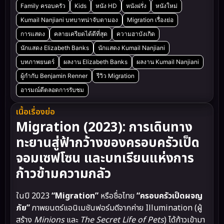
Family ครอบครัว
Kids
หนัง HD
หนังฝรั่ง
หนังใหม่
Kumail Nanjiani บทบาทน่าจับตามอง
Migration เรื่องย่อ
การแสดง
คลายเครียดได้ดีที่สุด
ความฮาบังเกิด
นักแสดง Elizabeth Banks
นักแสดง Kumail Nanjiani
บทภาพยนตร์
ผลงาน Elizabeth Banks
ผลงาน Kumail Nanjiani
ผู้กำกับ Benjamin Renner
รีวิว Migration
อารมณ์ดีตลอดการรับชม
เนื้อเรื่องย่อ
Migration (2023): การเดินทาง
ทะยานสู่ฟ้ากว้างของครอบครัวเป็ด
จอมเซฟโซน และบทเรียนแห่งการ
ก้าวข้ามความกลัว
ในปี 2023
“Migration”
หรือชื่อไทย
“ครอบครัวเป็ดผจญ
ภัย”
ภาพยนตร์แอนิเมชันฟอร์มดีจากค่าย Illumination (ผู้
สร้าง
Minions
และ
The Secret Life of Pets
) ได้ก้าวเข้ามา