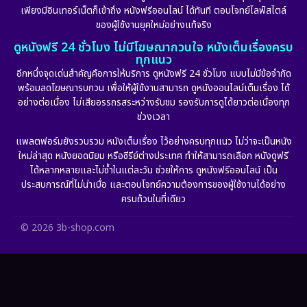
Fantasy จินตนาการ
(256)
เพียงมีอินเทอร์เน็ตก็เข้าถึง หนังฟรีออนไลน์ ได้ทันที ตอบโจทย์ไลฟ์สไตล์
ของผู้ใช้งานยุคใหม่อย่างแท้จริง
Fiction
(11)
ดูหนังฟรี 24 ชั่วโมง ไม่มีโฆษณากวนใจ หนังเต็มเรื่องครบ
ทุกแนว
Film
(57)
อีกหนึ่งจุดเด่นสำคัญคือการให้บริการ ดูหนังฟรี 24 ชั่วโมง แบบไม่มีข้อจำกัด
พร้อมลดโฆษณารบกวน เพื่อให้ผู้ใช้งานสามารถ ดูหนังออนไลน์เต็มเรื่อง ได้
Gothic
(6)
อย่างต่อเนื่อง ไม่เสียอรรถรสระหว่างรับชม รองรับการดูได้ยาวต่อเนื่องทุก
ช่วงเวลา
Grief
(6)
แพลตฟอร์มยังรวบรวม หนังเต็มเรื่อง ไว้อย่างครบทุกแนว ไม่ว่าจะเป็นหนัง
ใหม่ล่าสุด หนังยอดนิยม หรือซีรีย์ต่างประเทศ ทำให้สามารถเลือก หนังดูฟรี
HBO GO
(11)
ได้หลากหลายและไม่ซ้ำในแต่ละวัน ช่วยให้การ ดูหนังฟรีออนไลน์ เป็น
ประสบการณ์ที่ไม่น่าเบื่อ และตอบโจทย์ความต้องการของผู้ใช้งานได้อย่าง
HBO Max
(2)
ครบถ้วนในที่เดียว
Healing
(11)
© 2026 3b-shop.com
Heist
(7)
Historical
(25)