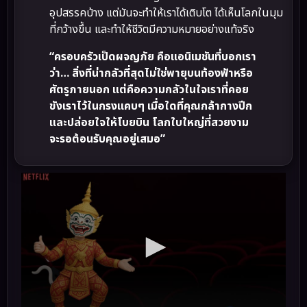
อุปสรรคบ้าง แต่มันจะทำให้เราได้เติบโต ได้เห็นโลกในมุม
ที่กว้างขึ้น และทำให้ชีวิตมีความหมายอย่างแท้จริง
“ครอบครัวเป็ดผจญภัย คือแอนิเมชันที่บอกเรา
ว่า… สิ่งที่น่ากลัวที่สุดไม่ใช่พายุบนท้องฟ้าหรือ
ศัตรูภายนอก แต่คือความกลัวในใจเราที่คอย
ขังเราไว้ในกรงแคบๆ เมื่อใดที่คุณกล้ากางปีก
และปล่อยใจให้โบยบิน โลกใบใหญ่ที่สวยงาม
จะรอต้อนรับคุณอยู่เสมอ”