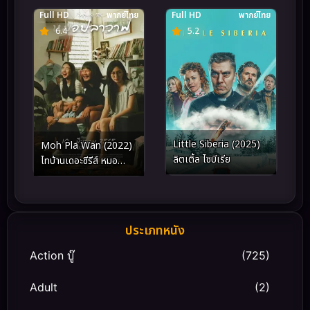
Full HD
พากย์ไทย
Full HD
พากย์ไทย
6.4
5.2
Little Siberia (2025)
Moh Pla Wan (2022)
ลิตเติ้ล​ ไซบีเรีย
ไทบ้านเดอะซีรีส์ หมอ
ปลาวาฬ
ประเภทหนัง
Action บู๊
(725)
Adult
(2)