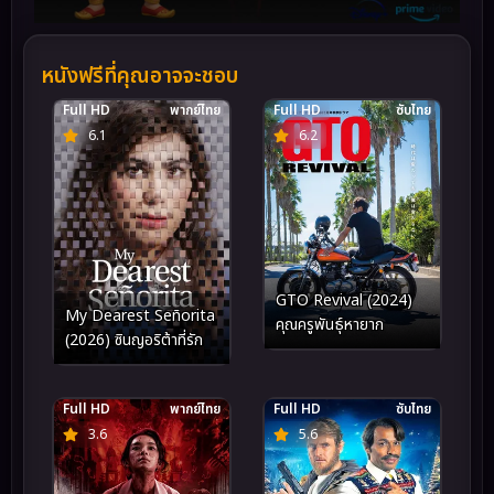
หนังฟรีที่คุณอาจจะชอบ
Full HD
พากย์ไทย
Full HD
ซับไทย
6.1
6.2
GTO Revival (2024)
My Dearest Señorita
คุณครูพันธุ์หายาก
(2026) ซินญอริต้าที่รัก
Full HD
พากย์ไทย
Full HD
ซับไทย
3.6
5.6