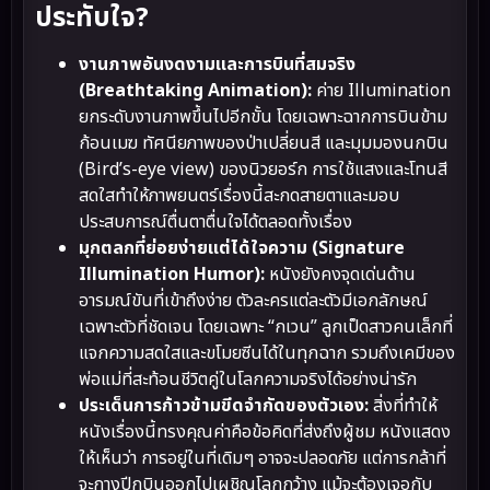
ประทับใจ?
งานภาพอันงดงามและการบินที่สมจริง
(Breathtaking Animation):
ค่าย Illumination
ยกระดับงานภาพขึ้นไปอีกขั้น โดยเฉพาะฉากการบินข้าม
ก้อนเมฆ ทัศนียภาพของป่าเปลี่ยนสี และมุมมองนกบิน
(Bird’s-eye view) ของนิวยอร์ก การใช้แสงและโทนสี
สดใสทำให้ภาพยนตร์เรื่องนี้สะกดสายตาและมอบ
ประสบการณ์ตื่นตาตื่นใจได้ตลอดทั้งเรื่อง
มุกตลกที่ย่อยง่ายแต่ได้ใจความ (Signature
Illumination Humor):
หนังยังคงจุดเด่นด้าน
อารมณ์ขันที่เข้าถึงง่าย ตัวละครแต่ละตัวมีเอกลักษณ์
เฉพาะตัวที่ชัดเจน โดยเฉพาะ “กเวน” ลูกเป็ดสาวคนเล็กที่
แจกความสดใสและขโมยซีนได้ในทุกฉาก รวมถึงเคมีของ
พ่อแม่ที่สะท้อนชีวิตคู่ในโลกความจริงได้อย่างน่ารัก
ประเด็นการก้าวข้ามขีดจำกัดของตัวเอง:
สิ่งที่ทำให้
หนังเรื่องนี้ทรงคุณค่าคือข้อคิดที่ส่งถึงผู้ชม หนังแสดง
ให้เห็นว่า การอยู่ในที่เดิมๆ อาจจะปลอดภัย แต่การกล้าที่
จะกางปีกบินออกไปเผชิญโลกกว้าง แม้จะต้องเจอกับ