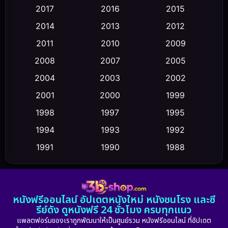
2017
2016
2015
Comedy ตลก
(470)
2014
2013
2012
Coming-of-age ชีวิตวัยรุ่น
(43)
2011
2010
2009
Conspiracy
(2)
2008
2007
2005
2004
2003
2002
Crime อาชญากรรม
(352)
2001
2000
1999
Cult Film
(5)
1998
1997
1995
Culture
1994
1993
1992
(23)
1991
1990
1988
Dance เต้น
(6)
1986
1985
1983
DC
(2)
1982
1981
1978
หนังฟรีออนไลน์ อัปเดตหนังใหม่ หนังชนโรง และซี
1974
1971
1962
Detective สืบสวน
(5)
รีย์ดัง ดูหนังฟรี 24 ชั่วโมง ครบทุกแนว
แพลตฟอร์มของเราถูกพัฒนาให้เป็นศูนย์รวม หนังฟรีออนไลน์ ที่อัปเดต
Detective สืบสวน
(56)