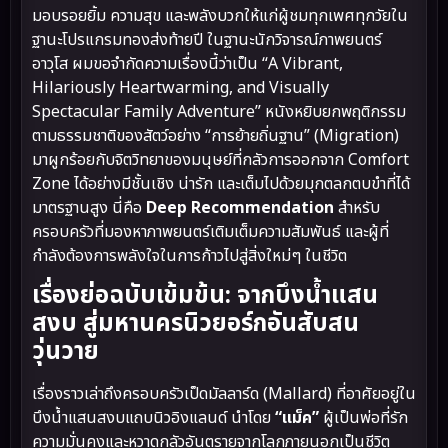
มอบรอยยิ้ม ความสุข และพลังบวกให้แก่ผู้ชมทุกเพศทุกวัยใน
ฐานะโปรแกรมทองส่งท้ายปี ในฐานะนักวิจารณ์ภาพยนตร์
อาวุโส ผมขอจำกัดความเรื่องนี้ว่าเป็น “A Vibrant,
Hilariously Heartwarming, and Visually
Spectacular Family Adventure” หนังหยิบยกพฤติกรรม
ตามธรรมชาติของสัตว์อย่าง “การย้ายถิ่นฐาน” (Migration)
มาผูกร้อยกับจิตวิทยาของมนุษย์ที่กลัวการออกจาก Comfort
Zone ได้อย่างมีชั้นเชิง น่ารัก และเต็มไปด้วยมุกตลกตบขำที่ได้
มาตรฐานสูง นี่คือ
Deep Recommendation
สำหรับ
ครอบครัวที่มองหาภาพยนตร์เติมเต็มความสัมพันธ์ และผู้ที่
กำลังต้องการพลังใจในการก้าวไปสู่สิ่งใหม่ๆ ในชีวิต
เรื่องย่อฉบับเข้มข้น: จากบึงน้ำแสน
สงบ สู่มหานครนิวยอร์กอันสับสน
วุ่นวาย
เรื่องราวเล่าถึงครอบครัวเป็ดมัลลาร์ด (Mallard) ที่อาศัยอยู่ใน
บึงน้ำแสนสงบแถบนิวอิงแลนด์ นำโดย
“แม็ค”
ผู้เป็นพ่อที่รัก
ความมั่นคงและหวาดกลัวอันตรายจากโลกภายนอกเป็นชีวิต