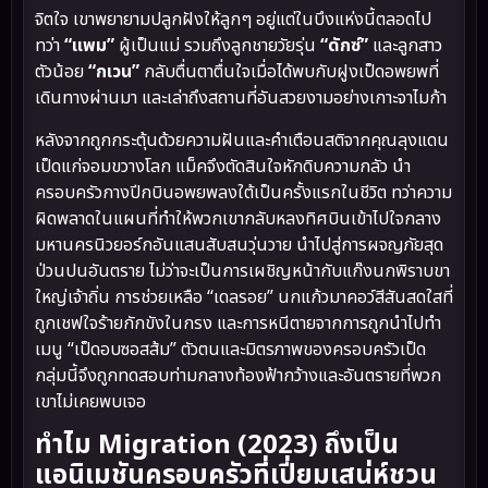
จิตใจ เขาพยายามปลูกฝังให้ลูกๆ อยู่แต่ในบึงแห่งนี้ตลอดไป
ทว่า
“แพม”
ผู้เป็นแม่ รวมถึงลูกชายวัยรุ่น
“ดักซ์”
และลูกสาว
ตัวน้อย
“กเวน”
กลับตื่นตาตื่นใจเมื่อได้พบกับฝูงเป็ดอพยพที่
เดินทางผ่านมา และเล่าถึงสถานที่อันสวยงามอย่างเกาะจาไมก้า
หลังจากถูกกระตุ้นด้วยความฝันและคำเตือนสติจากคุณลุงแดน
เป็ดแก่จอมขวางโลก แม็คจึงตัดสินใจหักดิบความกลัว นำ
ครอบครัวกางปีกบินอพยพลงใต้เป็นครั้งแรกในชีวิต ทว่าความ
ผิดพลาดในแผนที่ทำให้พวกเขากลับหลงทิศบินเข้าไปใจกลาง
มหานครนิวยอร์กอันแสนสับสนวุ่นวาย นำไปสู่การผจญภัยสุด
ป่วนปนอันตราย ไม่ว่าจะเป็นการเผชิญหน้ากับแก๊งนกพิราบขา
ใหญ่เจ้าถิ่น การช่วยเหลือ “เดลรอย” นกแก้วมาคอว์สีสันสดใสที่
ถูกเชฟใจร้ายกักขังในกรง และการหนีตายจากการถูกนำไปทำ
เมนู “เป็ดอบซอสส้ม” ตัวตนและมิตรภาพของครอบครัวเป็ด
กลุ่มนี้จึงถูกทดสอบท่ามกลางท้องฟ้ากว้างและอันตรายที่พวก
เขาไม่เคยพบเจอ
ทำไม Migration (2023) ถึงเป็น
แอนิเมชันครอบครัวที่เปี่ยมเสน่ห์ชวน