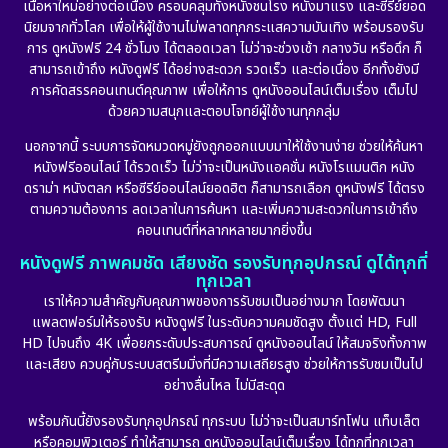
เนื้อหาใหม่อย่างต่อเนื่อง ครอบคลุมทั้งหนังชนโรง หนังมาแรง และซีรีย์ยอด
นิยมจากทั่วโลก เพื่อให้ผู้ใช้งานไม่พลาดทุกกระแสความบันเทิง พร้อมรองรับ
Disaster
(10)
การ ดูหนังฟรี 24 ชั่วโมง ได้ตลอดเวลา ไม่ว่าจะช่วงเช้า กลางวัน หรือดึก ก็
สามารถเข้าถึง หนังดูฟรี ได้อย่างสะดวก รวดเร็ว และต่อเนื่อง อีกทั้งยังมี
Disney+
(23)
การคัดสรรคอนเทนต์คุณภาพ เพื่อให้การ ดูหนังออนไลน์เต็มเรื่อง เต็มไป
ด้วยความสนุกและตอบโจทย์ผู้ใช้งานทุกกลุ่ม
Documentary สารคดี
(91)
นอกจากนี้ ระบบการจัดหมวดหมู่ยังถูกออกแบบมาให้ใช้งานง่าย ช่วยให้ค้นหา
หนังฟรีออนไลน์ ได้รวดเร็ว ไม่ว่าจะเป็นหนังแอคชั่น หนังโรแมนติก หนัง
Drama ดราม่า
(887)
ดราม่า หนังตลก หรือซีรีย์ออนไลน์ยอดฮิต ก็สามารถเลือก ดูหนังฟรี ได้ตรง
ตามความต้องการ ลดเวลาในการค้นหา และเพิ่มความสะดวกในการเข้าถึง
Dystopian
(17)
คอนเทนต์ที่หลากหลายมากยิ่งขึ้น
หนังดูฟรี ภาพคมชัด เสียงชัด รองรับทุกอุปกรณ์ ดูได้ทุกที่
Emotional
(101)
ทุกเวลา
เราให้ความสำคัญกับคุณภาพของการรับชมเป็นอย่างมาก โดยพัฒนา
Epic มหากาพย์
(17)
แพลตฟอร์มให้รองรับ หนังดูฟรี ในระดับความคมชัดสูง ตั้งแต่ HD, Full
HD ไปจนถึง 4K เพื่อยกระดับประสบการณ์ ดูหนังออนไลน์ ให้สมจริงทั้งภาพ
Erotic
(10)
และเสียง ควบคู่กับระบบสตรีมมิ่งที่มีความเสถียรสูง ช่วยให้การรับชมเป็นไป
อย่างลื่นไหล ไม่มีสะดุด
Family ครอบครัว
(226)
พร้อมกันนี้ยังรองรับทุกอุปกรณ์ ทุกระบบ ไม่ว่าจะเป็นสมาร์ทโฟน แท็บเล็ต
หรือคอมพิวเตอร์ ทำให้สามารถ ดูหนังออนไลน์เต็มเรื่อง ได้ทุกที่ทุกเวลา