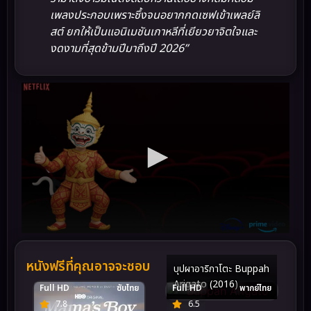
เพลงประกอบเพราะซึ้งจนอยากกดเซฟเข้าเพลย์ลิ
สต์ ยกให้เป็นแอนิเมชันเกาหลีที่เยียวยาจิตใจและ
งดงามที่สุดข้ามปีมาถึงปี 2026”
หนังฟรีที่คุณอาจจะชอบ
บุปผาอาริกาโตะ Buppah
Arigato (2016)
Full HD
ซับไทย
Full HD
พากย์ไทย
7.8
6.5