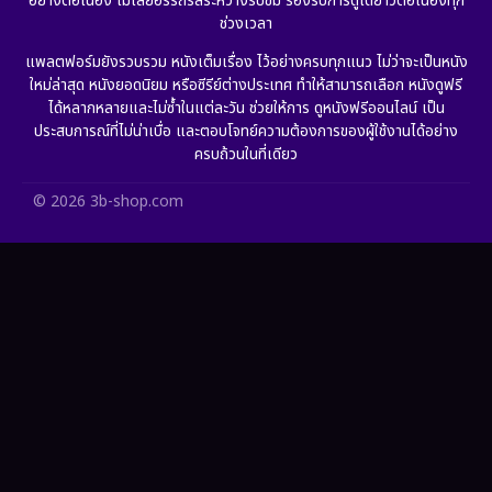
อย่างต่อเนื่อง ไม่เสียอรรถรสระหว่างรับชม รองรับการดูได้ยาวต่อเนื่องทุก
ช่วงเวลา
Grief
(6)
แพลตฟอร์มยังรวบรวม หนังเต็มเรื่อง ไว้อย่างครบทุกแนว ไม่ว่าจะเป็นหนัง
ใหม่ล่าสุด หนังยอดนิยม หรือซีรีย์ต่างประเทศ ทำให้สามารถเลือก หนังดูฟรี
HBO GO
(11)
ได้หลากหลายและไม่ซ้ำในแต่ละวัน ช่วยให้การ ดูหนังฟรีออนไลน์ เป็น
ประสบการณ์ที่ไม่น่าเบื่อ และตอบโจทย์ความต้องการของผู้ใช้งานได้อย่าง
HBO Max
(2)
ครบถ้วนในที่เดียว
Healing
(11)
© 2026 3b-shop.com
Heist
(7)
Historical
(25)
History ประวัติศาสตร์
(62)
Holiday
(2)
Horror สยองขวัญ
(391)