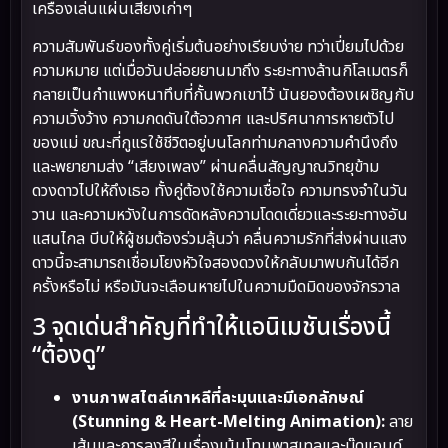
เครื่องเล่นแผ่นเสียงเก่าๆ
ความสัมพันธ์ของทั้งคู่เริ่มต้นอย่างเรียบง่าย ทว่าเปี่ยมไปด้วย
ความหมาย แต่เมื่อวันปล่อยยานมาถึง ระยะทางล้านกิโลเมตรก็
กลายเป็นกำแพงหนาทึบที่กั้นพวกเขาไว้ นันยองต้องเผชิญกับ
ความเวิ้งว้าง ความกดดันใต้อวกาศ และปริศนาการหายตัวไป
ของแม่ ขณะที่กูแรใช้ชีวิตอยู่บนโลกท่ามกลางความคำนึงถึง
และพยายามส่ง “เสียงเพลง” ผ่านคลื่นสัญญาณวิทยุข้าม
ดวงดาวไปให้ถึงเธอ ทั้งคู่ต้องใช้ความเชื่อใจ ความทรงจำในวัน
วาน และความหวังในการดัดหลังความโดดเดี่ยวและระยะทางอัน
แสนไกล บีบให้ผู้ชมต้องร่วมลุ้นว่า คลื่นความรักที่ส่งผ่านแสง
ดาวนี้จะสามารถเชื่อมโยงหัวใจสองดวงให้กลับมาพบกันได้อีก
ครั้งหรือไม่ หรือมันจะเลือนหายไปในความมืดมิดของจักรวาล
3 จุดเด่นสำคัญที่ทำให้แอนิเมชันเรื่องนี้
“ต้องดู”
งานภาพสไตล์เกาหลีที่ละมุนและมีเอกลักษณ์
(Stunning & Heart-Melting Animation):
ลาย
เส้นและการลงสีในเรื่องเน้นโทนพาสเทลและมู๊ดแอนด์