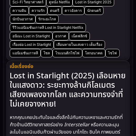
Sci-Fi วิทยาศาสตร์
ดูหนัง Netflix
Lost in Starlight 2025
ความฝัน
ความรัก
ดนตรี
ดาวอังคาร
นักดนตรี
นักบินอวกาศ
รักระยะไกล
รีวิวแอนิเมชันเกาหลี Lost in Starlight Netflix
อนิเมะ Lost in Starlight
อวกาศ
เน็ตฟลิกซ์
เรื่องย่อ Lost in Starlight
เลือนหายในแสงดาว เต็มเรื่อง
แอนิเมชันเกาหลี
โซล
โรแมนติกไซไฟ
โลกอนาคต
ไซไฟ
เนื้อเรื่องย่อ
Lost in Starlight (2025) เลือนหาย
ในแสงดาว: ระยะทางล้านกิโลเมตร
เสียงเพลงจากโลก และความทรงจำที่
ไม่เคยจางหาย!
หากคุณเคยประทับใจและดิ่งลึกไปกับความเหงาและความรักที่
ก้าวข้ามมิติวิทยาศาสตร์อย่าง
Interstellar
หรือความละมุน
ละไมในแอนิเมชันก้าวผ่านวัยของ มาโกโตะ ชินไค ภาพยนตร์