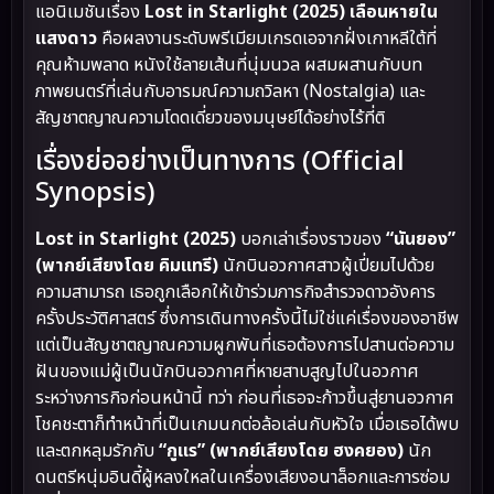
แอนิเมชันเรื่อง
Lost in Starlight (2025) เลือนหายใน
แสงดาว
คือผลงานระดับพรีเมียมเกรดเอจากฝั่งเกาหลีใต้ที่
คุณห้ามพลาด หนังใช้ลายเส้นที่นุ่มนวล ผสมผสานกับบท
ภาพยนตร์ที่เล่นกับอารมณ์ความถวิลหา (Nostalgia) และ
สัญชาตญาณความโดดเดี่ยวของมนุษย์ได้อย่างไร้ที่ติ
เรื่องย่ออย่างเป็นทางการ (Official
Synopsis)
Lost in Starlight (2025)
บอกเล่าเรื่องราวของ
“นันยอง”
(พากย์เสียงโดย คิมแทรี)
นักบินอวกาศสาวผู้เปี่ยมไปด้วย
ความสามารถ เธอถูกเลือกให้เข้าร่วมภารกิจสำรวจดาวอังคาร
ครั้งประวัติศาสตร์ ซึ่งการเดินทางครั้งนี้ไม่ใช่แค่เรื่องของอาชีพ
แต่เป็นสัญชาตญาณความผูกพันที่เธอต้องการไปสานต่อความ
ฝันของแม่ผู้เป็นนักบินอวกาศที่หายสาบสูญไปในอวกาศ
ระหว่างภารกิจก่อนหน้านี้ ทว่า ก่อนที่เธอจะก้าวขึ้นสู่ยานอวกาศ
โชคชะตาก็ทำหน้าที่เป็นเกมนกต่อล้อเล่นกับหัวใจ เมื่อเธอได้พบ
และตกหลุมรักกับ
“กูแร” (พากย์เสียงโดย ฮงคยอง)
นัก
ดนตรีหนุ่มอินดี้ผู้หลงใหลในเครื่องเสียงอนาล็อกและการซ่อม