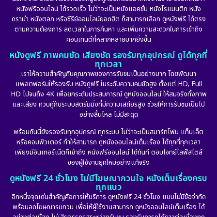
หนังฟรีออนไลน์ ได้รวดเร็ว ไม่ว่าจะเป็นหนังแอคชั่น หนังโรแมนติก หนัง
Drama ดราม่า
(887)
ดราม่า หนังตลก หรือซีรีย์ออนไลน์ยอดฮิต ก็สามารถเลือก ดูหนังฟรี ได้ตรง
ตามความต้องการ ลดเวลาในการค้นหา และเพิ่มความสะดวกในการเข้าถึง
Dystopian
(17)
คอนเทนต์ที่หลากหลายมากยิ่งขึ้น
หนังดูฟรี ภาพคมชัด เสียงชัด รองรับทุกอุปกรณ์ ดูได้ทุกที่
Emotional
(101)
ทุกเวลา
เราให้ความสำคัญกับคุณภาพของการรับชมเป็นอย่างมาก โดยพัฒนา
Epic มหากาพย์
(17)
แพลตฟอร์มให้รองรับ หนังดูฟรี ในระดับความคมชัดสูง ตั้งแต่ HD, Full
HD ไปจนถึง 4K เพื่อยกระดับประสบการณ์ ดูหนังออนไลน์ ให้สมจริงทั้งภาพ
Erotic
(10)
และเสียง ควบคู่กับระบบสตรีมมิ่งที่มีความเสถียรสูง ช่วยให้การรับชมเป็นไป
อย่างลื่นไหล ไม่มีสะดุด
Family ครอบครัว
(226)
พร้อมกันนี้ยังรองรับทุกอุปกรณ์ ทุกระบบ ไม่ว่าจะเป็นสมาร์ทโฟน แท็บเล็ต
หรือคอมพิวเตอร์ ทำให้สามารถ ดูหนังออนไลน์เต็มเรื่อง ได้ทุกที่ทุกเวลา
Fantasy จินตนาการ
(256)
เพียงมีอินเทอร์เน็ตก็เข้าถึง หนังฟรีออนไลน์ ได้ทันที ตอบโจทย์ไลฟ์สไตล์
ของผู้ใช้งานยุคใหม่อย่างแท้จริง
Fiction
(11)
ดูหนังฟรี 24 ชั่วโมง ไม่มีโฆษณากวนใจ หนังเต็มเรื่องครบ
ทุกแนว
Film
(57)
อีกหนึ่งจุดเด่นสำคัญคือการให้บริการ ดูหนังฟรี 24 ชั่วโมง แบบไม่มีข้อจำกัด
พร้อมลดโฆษณารบกวน เพื่อให้ผู้ใช้งานสามารถ ดูหนังออนไลน์เต็มเรื่อง ได้
Gothic
(6)