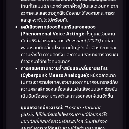
โทนที่โรแมนติก แตกต่างจากฝั่งญี่ปุ่นและตะวันตก ฉาก
อวกาศและแสงดาวถูกดีไซน์ออกมาได้งดงามตระการตา
และดูเหงาจับใจไปพร้อมกัน
เคมีเสียงพากย์ของคิมแทรีและฮงคยอง
(Phenomenal Voice Acting):
ทั้งคู่เคยร่วมงาน
กันในซีรีส์สุดหลอนอย่าง
Revenant (2023)
มาก่อน
พอมารอบนี้เปลี่ยนโหมดมาเป็นคู่รัก น้ำเสียงที่ถ่ายทอด
ความห่วงใย ความคิดถึง และความเปราะบางทางอารมณ์
ทำออกมาได้ทัชใจคนดูมากๆ
การผสมผสานความล้ำสมัยและกลิ่นอายเรโทร
(Cyberpunk Meets Analogue):
หนังฉลาดมาก
ในการเอาความไฮเทคของยานอวกาศมาคอนทราสต์กับ
ความคลาสสิกของเครื่องเล่นแผ่นเสียงบนโลก ช่วยขับ
เน้นธีมเรื่องความทรงจำและการรอคอยให้เด่นชัดขึ้น
มุมมองจากนักวิจารณ์:
“Lost in Starlight
(2025) ไม่ใช่แค่หนังไซไฟธรรมดา แต่คือบทกวีโร
แมนติกที่เขียนถึงความรักระยะไกล มันเล่าเรื่องด
ราม่าดึงอารมณ์ดิ่งสลับหวานได้อย่างกลมกล่อม