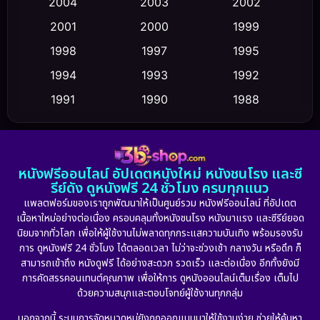
2004
2003
2002
Crime อาชญากรรม
(352)
2001
2000
1999
Cult Film
(5)
1998
1997
1995
Culture
1994
1993
1992
(23)
1991
1990
1988
Dance เต้น
(6)
1986
1985
1983
DC
(2)
1982
1981
1978
หนังฟรีออนไลน์ อัปเดตหนังใหม่ หนังชนโรง และซี
1974
1971
1962
Detective สืบสวน
(5)
รีย์ดัง ดูหนังฟรี 24 ชั่วโมง ครบทุกแนว
แพลตฟอร์มของเราถูกพัฒนาให้เป็นศูนย์รวม หนังฟรีออนไลน์ ที่อัปเดต
Detective สืบสวน
(56)
เนื้อหาใหม่อย่างต่อเนื่อง ครอบคลุมทั้งหนังชนโรง หนังมาแรง และซีรีย์ยอด
นิยมจากทั่วโลก เพื่อให้ผู้ใช้งานไม่พลาดทุกกระแสความบันเทิง พร้อมรองรับ
Disaster
(10)
การ ดูหนังฟรี 24 ชั่วโมง ได้ตลอดเวลา ไม่ว่าจะช่วงเช้า กลางวัน หรือดึก ก็
สามารถเข้าถึง หนังดูฟรี ได้อย่างสะดวก รวดเร็ว และต่อเนื่อง อีกทั้งยังมี
Disney+
(23)
การคัดสรรคอนเทนต์คุณภาพ เพื่อให้การ ดูหนังออนไลน์เต็มเรื่อง เต็มไป
ด้วยความสนุกและตอบโจทย์ผู้ใช้งานทุกกลุ่ม
Documentary สารคดี
(91)
นอกจากนี้ ระบบการจัดหมวดหมู่ยังถูกออกแบบมาให้ใช้งานง่าย ช่วยให้ค้นหา