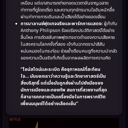
เหมือน แต่เขาสามารถถ่ายทอดแววตาอันชาญฉลาด
ท่าทางที่ดูโดดเดี่ยว และความทุกข์ทรมานใจอันหนักอึ้ง
ผ่านท่าทางการเดินและน้ำเสียงได้อย่างยอดเยี่ยม
การบาลานซ์ฟุตเทจจริงและพาร์ทการแสดง:
ผู้กำกับ
Anthony Philipson ร้อยเรียงประวัติศาสตร์ได้อย่าง
ลื่นไหล การตัดสลับภาพฟุตเทจขาวดำของความเสียหาย
ในสงครามโลกครั้งที่สอง เข้ากับฉากดราม่าสีสัน
หม่นหมองในกระท่อม ช่วยย้ำเตือนคนดูถึงความน่ากลัว
ของความเป็นจริงที่เกิดขึ้นจากผลผลิตทางความคิด
“ไอน์สไตน์และระเบิด คืออุทาหรณ์ที่สะท้อน
ใจ… มันบอกเราว่าความรู้และวิทยาศาสตร์เป็น
สิ่งบริสุทธิ์ แต่เมื่อมันถูกส่งผ่านไปยังมือของ
นักการเมืองและกองทัพ สมการที่สวยงามที่สุด
ก็สามารถกลายเป็นเครื่องมือในการพรากชีวิต
เพื่อนมนุษย์ได้อย่างเลือดเย็น”