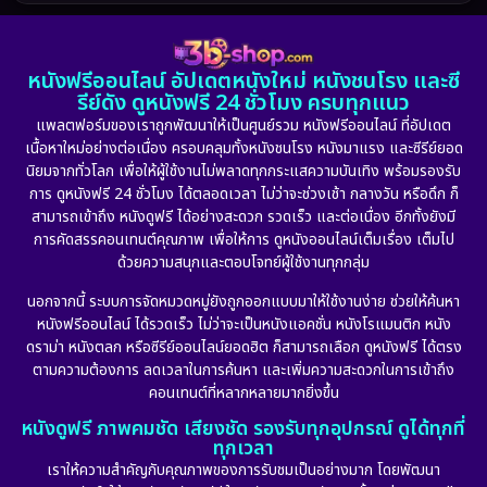
1986
1985
1983
DC
(2)
1982
1981
1978
หนังฟรีออนไลน์ อัปเดตหนังใหม่ หนังชนโรง และซี
1974
1971
1962
Detective สืบสวน
(5)
รีย์ดัง ดูหนังฟรี 24 ชั่วโมง ครบทุกแนว
แพลตฟอร์มของเราถูกพัฒนาให้เป็นศูนย์รวม หนังฟรีออนไลน์ ที่อัปเดต
Detective สืบสวน
(56)
เนื้อหาใหม่อย่างต่อเนื่อง ครอบคลุมทั้งหนังชนโรง หนังมาแรง และซีรีย์ยอด
นิยมจากทั่วโลก เพื่อให้ผู้ใช้งานไม่พลาดทุกกระแสความบันเทิง พร้อมรองรับ
Disaster
(10)
การ ดูหนังฟรี 24 ชั่วโมง ได้ตลอดเวลา ไม่ว่าจะช่วงเช้า กลางวัน หรือดึก ก็
สามารถเข้าถึง หนังดูฟรี ได้อย่างสะดวก รวดเร็ว และต่อเนื่อง อีกทั้งยังมี
Disney+
(24)
การคัดสรรคอนเทนต์คุณภาพ เพื่อให้การ ดูหนังออนไลน์เต็มเรื่อง เต็มไป
ด้วยความสนุกและตอบโจทย์ผู้ใช้งานทุกกลุ่ม
Documentary สารคดี
(92)
นอกจากนี้ ระบบการจัดหมวดหมู่ยังถูกออกแบบมาให้ใช้งานง่าย ช่วยให้ค้นหา
หนังฟรีออนไลน์ ได้รวดเร็ว ไม่ว่าจะเป็นหนังแอคชั่น หนังโรแมนติก หนัง
Drama ดราม่า
(898)
ดราม่า หนังตลก หรือซีรีย์ออนไลน์ยอดฮิต ก็สามารถเลือก ดูหนังฟรี ได้ตรง
ตามความต้องการ ลดเวลาในการค้นหา และเพิ่มความสะดวกในการเข้าถึง
Dystopian
(17)
คอนเทนต์ที่หลากหลายมากยิ่งขึ้น
หนังดูฟรี ภาพคมชัด เสียงชัด รองรับทุกอุปกรณ์ ดูได้ทุกที่
Emotional
(101)
ทุกเวลา
เราให้ความสำคัญกับคุณภาพของการรับชมเป็นอย่างมาก โดยพัฒนา
Epic มหากาพย์
(17)