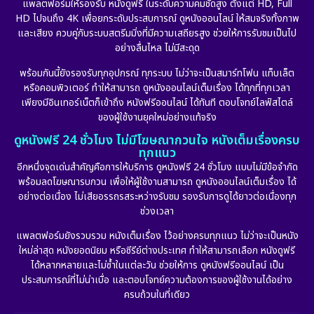
แพลตฟอร์มให้รองรับ หนังดูฟรี ในระดับความคมชัดสูง ตั้งแต่ HD, Full
HD ไปจนถึง 4K เพื่อยกระดับประสบการณ์ ดูหนังออนไลน์ ให้สมจริงทั้งภาพ
Erotic
(10)
และเสียง ควบคู่กับระบบสตรีมมิ่งที่มีความเสถียรสูง ช่วยให้การรับชมเป็นไป
อย่างลื่นไหล ไม่มีสะดุด
Family ครอบครัว
(227)
พร้อมกันนี้ยังรองรับทุกอุปกรณ์ ทุกระบบ ไม่ว่าจะเป็นสมาร์ทโฟน แท็บเล็ต
หรือคอมพิวเตอร์ ทำให้สามารถ ดูหนังออนไลน์เต็มเรื่อง ได้ทุกที่ทุกเวลา
Fantasy จินตนาการ
(265)
เพียงมีอินเทอร์เน็ตก็เข้าถึง หนังฟรีออนไลน์ ได้ทันที ตอบโจทย์ไลฟ์สไตล์
ของผู้ใช้งานยุคใหม่อย่างแท้จริง
Fiction
(11)
ดูหนังฟรี 24 ชั่วโมง ไม่มีโฆษณากวนใจ หนังเต็มเรื่องครบ
ทุกแนว
Film
(57)
อีกหนึ่งจุดเด่นสำคัญคือการให้บริการ ดูหนังฟรี 24 ชั่วโมง แบบไม่มีข้อจำกัด
พร้อมลดโฆษณารบกวน เพื่อให้ผู้ใช้งานสามารถ ดูหนังออนไลน์เต็มเรื่อง ได้
Gothic
(6)
อย่างต่อเนื่อง ไม่เสียอรรถรสระหว่างรับชม รองรับการดูได้ยาวต่อเนื่องทุก
ช่วงเวลา
Grief
(6)
แพลตฟอร์มยังรวบรวม หนังเต็มเรื่อง ไว้อย่างครบทุกแนว ไม่ว่าจะเป็นหนัง
ใหม่ล่าสุด หนังยอดนิยม หรือซีรีย์ต่างประเทศ ทำให้สามารถเลือก หนังดูฟรี
HBO GO
(11)
ได้หลากหลายและไม่ซ้ำในแต่ละวัน ช่วยให้การ ดูหนังฟรีออนไลน์ เป็น
ประสบการณ์ที่ไม่น่าเบื่อ และตอบโจทย์ความต้องการของผู้ใช้งานได้อย่าง
HBO Max
(2)
ครบถ้วนในที่เดียว