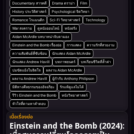
Documentary สารคดี
Drama ดราม่า
Film
History ประวัติศาสตร์
Psychological จิตวิทยา
Romance โรแมนติก
Sci-Fi วิทยาศาสตร์
Technology
War สงคราม
ดูหนังออนไลน์
หนังฝรั่ง
Aidan McArdle บทบาทน่าจับตามอง
Einstein and the Bomb เรื่องย่อ
การแสดง
ความรักที่สวยงาม
ความสัมพันธ์ที่ซับซ้อน
นักแสดง Aidan McArdle
นักแสดง Andrew Havill
บทภาพยนตร์
บทเรียนชีวิตที่ล้ำค่า
ปมขัดแย้งในจิตใจ
ผลงาน Aidan McArdle
ผลงาน Andrew Havill
ผู้กำกับ Anthony Philipson
มิติทางศีลธรรมของอัจฉริยะ
รักแท้ดูแลไม่ได้
รีวิว Einstein and the Bomb
หนังวิทยาศาสตร์
หัวใจที่ตามหาคำตอบ
เนื้อเรื่องย่อ
Einstein and the Bomb (2024):