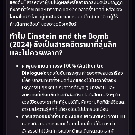
แฮตตัน” สารคดีพาผู้ชมไปดูผลลัพธ์หลังจากระเบิดปรมาณูถูก
ทิ้งลงที่ฮิโรชิมาและนางาซากิ และช่วงเวลาครึ่งชีวิตที่เหลือของ
ไอน์สไตน์ที่ต้องอยู่กับฝันร้ายและตราบาปในฐานะ “บิดาผู้ให้
กำเนิดทางอ้อม” ของอาวุธนิวเคลียร์
ทำไม Einstein and the Bomb
(2024) ถึงเป็นสารคดีดรามาที่ลุ่มลึก
และไม่ควรพลาด?
คำพูดจากบันทึกจริง 100% (Authentic
Dialogue):
จุดเด่นอันทรงคุณค่าของภาพยนตร์เรื่อง
นี้คือ บทสนทนาทั้งหมดที่นักแสดงใช้ในฉากจำลอง
เหตุการณ์ ถูกหยิบยกมาจากคำพูด สุนทรพจน์ และ
จดหมายที่เขียนขึ้นโดยตัวอัลเบิร์ต ไอน์สไตน์ จริงๆ ใน
ช่วงชีวิตของเขา ทำให้ผู้ชมได้สัมผัสความคิดที่สัตย์ซื่อและ
อารมณ์ความรู้สึกที่แท้จริงโดยไม่มีการบิดเบือน
การแสดงอันน่าทึ่งของ Aidan McArdle:
เอดาน แม
คอาร์เดิล มอบการแสดงในบทไอน์สไตน์ได้อย่างน่า
อัศจรรย์ ไม่ใช่แค่การแต่งหน้าและติดหนวดเคราให้