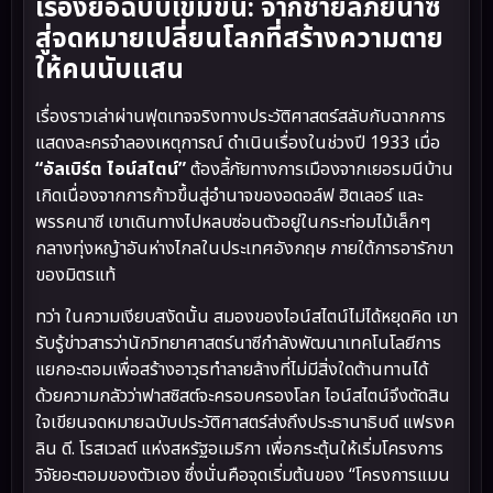
เรื่องย่อฉบับเข้มข้น: จากชายลี้ภัยนาซี
สู่จดหมายเปลี่ยนโลกที่สร้างความตาย
ให้คนนับแสน
เรื่องราวเล่าผ่านฟุตเทจจริงทางประวัติศาสตร์สลับกับฉากการ
แสดงละครจำลองเหตุการณ์ ดำเนินเรื่องในช่วงปี 1933 เมื่อ
“อัลเบิร์ต ไอน์สไตน์”
ต้องลี้ภัยทางการเมืองจากเยอรมนีบ้าน
เกิดเนื่องจากการก้าวขึ้นสู่อำนาจของอดอล์ฟ ฮิตเลอร์ และ
พรรคนาซี เขาเดินทางไปหลบซ่อนตัวอยู่ในกระท่อมไม้เล็กๆ
กลางทุ่งหญ้าอันห่างไกลในประเทศอังกฤษ ภายใต้การอารักขา
ของมิตรแท้
ทว่า ในความเงียบสงัดนั้น สมองของไอน์สไตน์ไม่ได้หยุดคิด เขา
รับรู้ข่าวสารว่านักวิทยาศาสตร์นาซีกำลังพัฒนาเทคโนโลยีการ
แยกอะตอมเพื่อสร้างอาวุธทำลายล้างที่ไม่มีสิ่งใดต้านทานได้
ด้วยความกลัวว่าฟาสซิสต์จะครอบครองโลก ไอน์สไตน์จึงตัดสิน
ใจเขียนจดหมายฉบับประวัติศาสตร์ส่งถึงประธานาธิบดี แฟรงค
ลิน ดี. โรสเวลต์ แห่งสหรัฐอเมริกา เพื่อกระตุ้นให้เริ่มโครงการ
วิจัยอะตอมของตัวเอง ซึ่งนั่นคือจุดเริ่มต้นของ “โครงการแมน