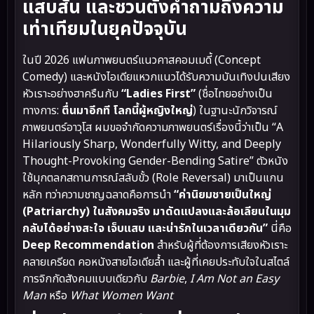
แสบสัน และชวนตั้งคำถามถึงความ
เท่าเทียมในยุคปัจจุบัน
ในปี 2026 แฟนภาพยนตร์แนวคาสคอมเมดี้ (Concept
Comedy) และหนังไอเดียแหวกแนวได้รับความบันเทิงปนเสียง
หัวเราะอย่างฮาครืนกับ
“Ladies First”
(ชื่อไทยอย่างเป็น
ทางการ:
ตื่นมาอีกที โลกนี้ผู้หญิงใหญ่
) ในฐานะนักวิจารณ์
ภาพยนตร์อาวุโส ผมขอจำกัดความภาพยนตร์เรื่องนี้ว่าเป็น “A
Hilariously Sharp, Wonderfully Witty, and Deeply
Thought-Provoking Gender-Bending Satire” ตัวหนัง
ใช้มุกตลกสถานการณ์สลับขั้ว (Role Reversal) มาเป็นแกน
หลัก ทว่าความชาญฉลาดคือการนำ
“ค่านิยมชายเป็นใหญ่
(Patriarchy) ในสังคมจริง มาดัดแปลงและล้อเลียนในมุม
กลับได้อย่างสะใจ เจ็บแสบ และน่ารักในเวลาเดียวกัน”
นี่คือ
Deep Recommendation
สำหรับผู้ที่ต้องการเสียงหัวเราะ
คลายเครียด คอหนังสายไอเดียล้ำ และผู้ที่เคยประทับใจในสไตล์
การจิกกัดสังคมแบบเดียวกับ
Barbie
,
I Am Not an Easy
Man
หรือ
What Women Want