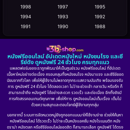
Cult Film
(5)
1998
1997
1995
Culture
1994
1993
1992
(23)
1991
1990
1988
Dance เต้น
(6)
1986
1985
1983
DC
(2)
1982
1981
1978
หนังฟรีออนไลน์ อัปเดตหนังใหม่ หนังชนโรง และซี
1974
1971
1962
Detective สืบสวน
(5)
รีย์ดัง ดูหนังฟรี 24 ชั่วโมง ครบทุกแนว
แพลตฟอร์มของเราถูกพัฒนาให้เป็นศูนย์รวม หนังฟรีออนไลน์ ที่อัปเดต
Detective สืบสวน
(56)
เนื้อหาใหม่อย่างต่อเนื่อง ครอบคลุมทั้งหนังชนโรง หนังมาแรง และซีรีย์ยอด
นิยมจากทั่วโลก เพื่อให้ผู้ใช้งานไม่พลาดทุกกระแสความบันเทิง พร้อมรองรับ
Disaster
(10)
การ ดูหนังฟรี 24 ชั่วโมง ได้ตลอดเวลา ไม่ว่าจะช่วงเช้า กลางวัน หรือดึก ก็
สามารถเข้าถึง หนังดูฟรี ได้อย่างสะดวก รวดเร็ว และต่อเนื่อง อีกทั้งยังมี
Disney+
(21)
การคัดสรรคอนเทนต์คุณภาพ เพื่อให้การ ดูหนังออนไลน์เต็มเรื่อง เต็มไป
ด้วยความสนุกและตอบโจทย์ผู้ใช้งานทุกกลุ่ม
Documentary สารคดี
(91)
นอกจากนี้ ระบบการจัดหมวดหมู่ยังถูกออกแบบมาให้ใช้งานง่าย ช่วยให้ค้นหา
หนังฟรีออนไลน์ ได้รวดเร็ว ไม่ว่าจะเป็นหนังแอคชั่น หนังโรแมนติก หนัง
Drama ดราม่า
(875)
ดราม่า หนังตลก หรือซีรีย์ออนไลน์ยอดฮิต ก็สามารถเลือก ดูหนังฟรี ได้ตรง