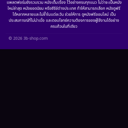
แพลตฟอร์มยังรวบรวม หนังเต็มเรื่อง ไว้อย่างครบทุกแนว ไม่ว่าจะเป็นหนัง
ใหม่ล่าสุด หนังยอดนิยม หรือซีรีย์ต่างประเทศ ทำให้สามารถเลือก หนังดูฟรี
HBO GO
(10)
ได้หลากหลายและไม่ซ้ำในแต่ละวัน ช่วยให้การ ดูหนังฟรีออนไลน์ เป็น
ประสบการณ์ที่ไม่น่าเบื่อ และตอบโจทย์ความต้องการของผู้ใช้งานได้อย่าง
HBO Max
(2)
ครบถ้วนในที่เดียว
Healing
(11)
© 2026 3b-shop.com
Heist
(7)
Historical
(25)
History ประวัติศาสตร์
(62)
Holiday
(2)
Horror สยองขวัญ
(379)
Human
(52)