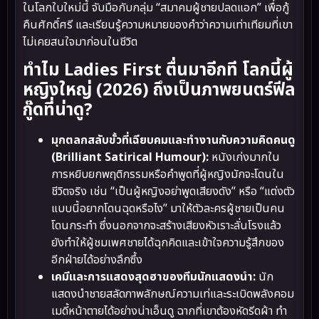
ในโลกใบใหม่นี้ จับมือกับกลุ่ม “สมาคมผู้ชายปลดแอก” เพื่อกู้
คืนศักดิ์ศรี และเรียนรู้ความหมายของคำว่าความเท่าเทียมที่เขา
ไม่เคยสนใจมาก่อนในชีวิต
ทำไม Ladies First ตื่นมาอีกที โลกนี้ผู้
หญิงใหญ่ (2026) ถึงเป็นภาพยนตร์ฟีล
กู๊ดที่น่าดู?
มุกตลกสลับขั้วที่เฉียบคมและทำงานกับความคิดคนดู
(Brilliant Satirical Humour):
หนังเก่งมากใน
การหยิบยกพฤติกรรมหรือคำพูดที่ผู้หญิงมักจะโดนใน
ชีวิตจริง เช่น “เป็นผู้หญิงอย่าพูดเสียงดัง” หรือ “แต่งตัว
แบบนี้อยากโดนฉุดหรือไง” มาให้ตัวละครผู้ชายเป็นคน
โดนกระทำ ซึ่งนอกจากจะสร้างเสียงหัวเราะลั่นโรงแล้ว
ยังทำให้ผู้ชมเพศชายได้ฉุกคิดและเข้าใจความรู้สึกของ
อีกฝ่ายได้อย่างลึกซึ้ง
เคมีและการแสดงสุดฮาของทีมนักแสดงนำ:
นัก
แสดงนำชายสลัดภาพลักษณ์ความเท่และระเบิดพลังคอม
เมดี้หน้าตายได้อย่างน่าเอ็นดู ฉากที่เขาต้องหัดรีดผ้า ทำ