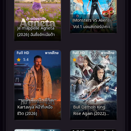
Monsters VS Aliens
Vol.1 มอนสเตอร์ปะทะเอ
Je m’appelle Agneta
เลี่ยน ชุด 1
(2026) ฉันชื่ออักเนียต้า
Full HD
พากย์ไทย
Full HD
พากย์ไทย
5.4
9.1
Kartavya หน้าที่เหนือ
Bull Demon King
ชีวิต (2026)
Rise Again (2022)
การกลับมาของจอมมาร
กระทิง