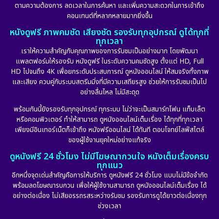
ตามความต้องการ ลดเวลาในการค้นหา และเพิ่มความสะดวกในการเข้าถึง
Dystopian
(17)
คอนเทนต์ที่หลากหลายมากยิ่งขึ้น
หนังดูฟรี ภาพคมชัด เสียงชัด รองรับทุกอุปกรณ์ ดูได้ทุกที่
Emotional
(101)
ทุกเวลา
เราให้ความสำคัญกับคุณภาพของการรับชมเป็นอย่างมาก โดยพัฒนา
Epic มหากาพย์
(17)
แพลตฟอร์มให้รองรับ หนังดูฟรี ในระดับความคมชัดสูง ตั้งแต่ HD, Full
HD ไปจนถึง 4K เพื่อยกระดับประสบการณ์ ดูหนังออนไลน์ ให้สมจริงทั้งภาพ
Erotic
(10)
และเสียง ควบคู่กับระบบสตรีมมิ่งที่มีความเสถียรสูง ช่วยให้การรับชมเป็นไป
อย่างลื่นไหล ไม่มีสะดุด
Family ครอบครัว
(223)
พร้อมกันนี้ยังรองรับทุกอุปกรณ์ ทุกระบบ ไม่ว่าจะเป็นสมาร์ทโฟน แท็บเล็ต
หรือคอมพิวเตอร์ ทำให้สามารถ ดูหนังออนไลน์เต็มเรื่อง ได้ทุกที่ทุกเวลา
Fantasy จินตนาการ
(248)
เพียงมีอินเทอร์เน็ตก็เข้าถึง หนังฟรีออนไลน์ ได้ทันที ตอบโจทย์ไลฟ์สไตล์
ของผู้ใช้งานยุคใหม่อย่างแท้จริง
Fiction
(11)
ดูหนังฟรี 24 ชั่วโมง ไม่มีโฆษณากวนใจ หนังเต็มเรื่องครบ
ทุกแนว
Film
(57)
อีกหนึ่งจุดเด่นสำคัญคือการให้บริการ ดูหนังฟรี 24 ชั่วโมง แบบไม่มีข้อจำกัด
พร้อมลดโฆษณารบกวน เพื่อให้ผู้ใช้งานสามารถ ดูหนังออนไลน์เต็มเรื่อง ได้
Gothic
(6)
อย่างต่อเนื่อง ไม่เสียอรรถรสระหว่างรับชม รองรับการดูได้ยาวต่อเนื่องทุก
ช่วงเวลา
Grief
(6)