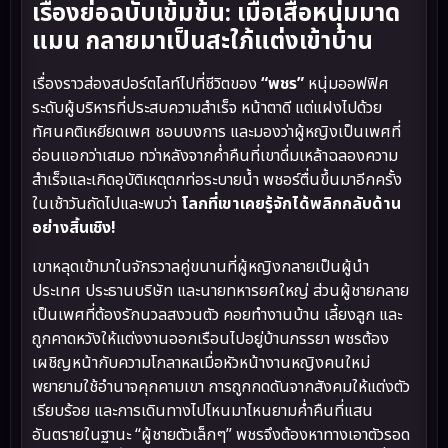
เรื่องย่อฉบับเข้มข้น: เมื่อเสือหนุ่มมาด
แมน กลายมาเป็นสะใภ้แต่งเข้าบ้าน
เรื่องราวส่องสปอร์ตไลท์ไปที่ชีวิตของ
“พชร”
หนุ่มออฟฟิศ
ระดับผู้บริหารที่ประสบความสำเร็จ หน้าตาดี แต่แฝงไปด้วย
ทัศนคติเหยียดเพศ ชอบบงการ และมองว่าผู้หญิงเป็นเพศที่
อ่อนแอกว่าเสมอ ทว่าหลังจากค่ำคืนที่เขาดื่มเหล้าฉลองความ
สำเร็จและเกิดอุบัติเหตุตกท่อระบายน้ำ พชอร์ตื่นขึ้นมาอีกครั้ง
ในเช้าวันถัดไปและพบว่า
โลกที่เขาเคยรู้จักได้พลิกกลับด้าน
อย่างสิ้นเชิง!
เขาหลุดเข้ามาในจักรวาลคู่ขนานที่ผู้หญิงกลายเป็นผู้นำ
ประเทศ ประธานบริษัท และนายทหารยศใหญ่ ส่วนผู้ชายกลาย
เป็นเพศที่ต้องรักนวลสงวนตัว คอยทำงานบ้าน เลี้ยงลูก และ
ถูกคาดหวังให้แต่งงานออกเรือนไปอยู่บ้านภรรยา พชรต้อง
เผชิญหน้ากับความโกลาหลเมื่อหัวหน้างานหญิงคนใหม่
พยายามใช้อำนาจคุกคามเขา การถูกกดดันจากสังคมให้แต่งตัว
เรียบร้อย และการเดินทางไปไหนมาไหนยามค่ำคืนที่แสน
อันตรายในฐานะ “ผู้ชายตัวเล็กๆ” พชรจึงต้องหาทางเอาตัวรอด