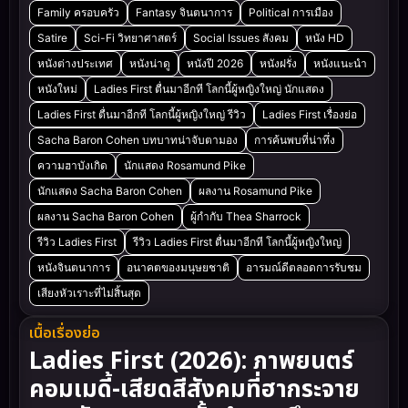
Family ครอบครัว
Fantasy จินตนาการ
Political การเมือง
Satire
Sci-Fi วิทยาศาสตร์
Social Issues สังคม
หนัง HD
หนังต่างประเทศ
หนังน่าดู
หนังปี 2026
หนังฝรั่ง
หนังแนะนำ
หนังใหม่
Ladies First ตื่นมาอีกที โลกนี้ผู้หญิงใหญ่ นักแสดง
Ladies First ตื่นมาอีกที โลกนี้ผู้หญิงใหญ่ รีวิว
Ladies First เรื่องย่อ
Sacha Baron Cohen บทบาทน่าจับตามอง
การค้นพบที่น่าทึ่ง
ความฮาบังเกิด
นักแสดง Rosamund Pike
นักแสดง Sacha Baron Cohen
ผลงาน Rosamund Pike
ผลงาน Sacha Baron Cohen
ผู้กำกับ Thea Sharrock
รีวิว Ladies First
รีวิว Ladies First ตื่นมาอีกที โลกนี้ผู้หญิงใหญ่
หนังจินตนาการ
อนาคตของมนุษยชาติ
อารมณ์ดีตลอดการรับชม
เสียงหัวเราะที่ไม่สิ้นสุด
เนื้อเรื่องย่อ
Ladies First (2026): ภาพยนตร์
คอมเมดี้-เสียดสีสังคมที่ฮากระจาย