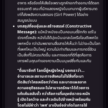
อาหาร หรือร้องไห้เสียใจเพราะถูกหักอกทำออกมาได้ตลก
ธรรมชาติ ขณะที่นักแสดงหญิงในบทบาทผู้บริหารมาด
เท่ก็ส่งพลังความสตรอง (Girl Power) ได้อย่าง
สมบูรณ์แบบ
บทสรุปที่อบอุ่นและสร้างสรรค์ (Constructive
Message):
แม้หน้าหนังจะเป็นคอมเมดี้จิกกัด แต่ใน
ช่วงครึ่งหลัง หนังไม่ได้มุ่งเน้นเอาสะใจหรือโจมตีเพศใด
เพศหนึ่ง ทว่ามันพยายามสื่อสารให้เห็นว่า ไม่ว่าจะเป็นโลก
ที่เพศไหนเป็นใหญ่ ความไม่เท่าเทียมและการกดขี่ล้วน
เป็นสิ่งที่ไม่ควรเกิดขึ้น และทางออกที่ดีที่สุดคือการ
เคารพในคุณค่าของความเป็นมนุษย์ซึ่งกันและกัน
“ตื่นมาอีกที โลกนี้ผู้หญิงใหญ่ บอกเราว่า…
อำนาจและสถานะทางสังคมไม่ใช่สิ่งที่จะมา
ตัดสินว่าใครเหนือกว่าใคร และบาดแผลจาก
ความอยุติธรรมจะไม่สามารถรักษาได้ด้วยการ
แก้แค้นสลับขั้ว ทว่าคือการที่มนุษย์เราตระหนัก
รู้ เปิดใจกว้าง และก้าวเดินไปข้างหน้าพร้อมกัน
โดยไม่มีคำว่า ‘เพศ’ มาเป็นข้อจำกัดในการใช้