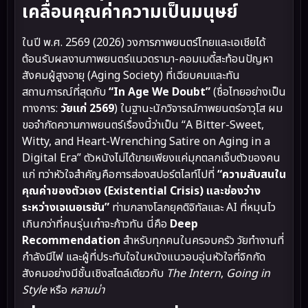
เคลื่อนคุณค่าความเป็นมนุษย์
ในปี พ.ศ. 2569 (2026) วงการภาพยนตร์ไทยและเอเชียได้
ต้อนรับผลงานภาพยนตร์แนวดรามา-คอมเมดี้สะท้อนปัญหา
สังคมผู้สูงอายุ (Aging Society) ที่เฉียบคมและทัน
สถานการณ์ที่สุดกับ
“In Age We Doubt”
(ชื่อไทยอย่างเป็น
ทางการ:
วัยแก่ 2569
) ในฐานะนักวิจารณ์ภาพยนตร์อาวุโส ผม
ขอจำกัดความภาพยนตร์เรื่องนี้ว่าเป็น “A Bitter-Sweet,
Witty, and Heart-Wrenching Satire on Aging in a
Digital Era” ตัวหนังไม่ได้ขายเพียงแค่มุกตลกเจ็บตัวของคน
แก่ ทว่าหัวใจสำคัญคือการส่องสปอร์ตไลท์ไปที่
“ความสับสนใน
คุณค่าของตัวเอง (Existential Crisis) และช่องว่าง
ระหว่างเจเนอเรชัน”
ท่ามกลางโลกยุคดิจิทัลและ AI ที่หมุนไว
เกินกว่าที่คนรุ่นเก๋าจะก้าวทัน นี่คือ
Deep
Recommendation
สำหรับทุกคนในครอบครัว วัยทำงานที่
กำลังมีไฟ และผู้ที่ประทับใจในหนังแนวอบอุ่นหัวใจที่จิกกัด
สังคมอย่างมีชั้นเชิงสไตล์เดียวกับ
The Intern
,
Going in
Style
หรือ
หลานม่า