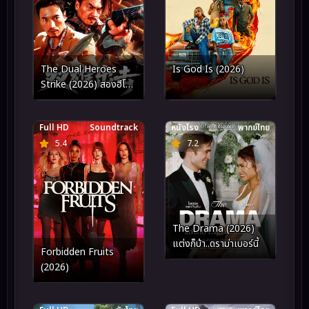
The Dual Heroes
Is God Is (2026)
Strike (2026) สองฮีโร่
บุกทะลวง
Full HD
Soundtrack
หนังโรง
พากย์ไทย
5.4
7.2
The Drama (2026)
แต่งก็บ้า..ดราม่าเบอร์นี้
Forbidden Fruits
(2026)