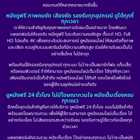
Dystopian
(17)
คอนเทนต์ที่หลากหลายมากยิ่งขึ้น
หนังดูฟรี ภาพคมชัด เสียงชัด รองรับทุกอุปกรณ์ ดูได้ทุกที่
Emotional
(101)
ทุกเวลา
เราให้ความสำคัญกับคุณภาพของการรับชมเป็นอย่างมาก โดยพัฒนา
Epic มหากาพย์
(17)
แพลตฟอร์มให้รองรับ หนังดูฟรี ในระดับความคมชัดสูง ตั้งแต่ HD, Full
HD ไปจนถึง 4K เพื่อยกระดับประสบการณ์ ดูหนังออนไลน์ ให้สมจริงทั้งภาพ
Erotic
(10)
และเสียง ควบคู่กับระบบสตรีมมิ่งที่มีความเสถียรสูง ช่วยให้การรับชมเป็นไป
อย่างลื่นไหล ไม่มีสะดุด
Family ครอบครัว
(227)
พร้อมกันนี้ยังรองรับทุกอุปกรณ์ ทุกระบบ ไม่ว่าจะเป็นสมาร์ทโฟน แท็บเล็ต
หรือคอมพิวเตอร์ ทำให้สามารถ ดูหนังออนไลน์เต็มเรื่อง ได้ทุกที่ทุกเวลา
Fantasy จินตนาการ
(265)
เพียงมีอินเทอร์เน็ตก็เข้าถึง หนังฟรีออนไลน์ ได้ทันที ตอบโจทย์ไลฟ์สไตล์
ของผู้ใช้งานยุคใหม่อย่างแท้จริง
Fiction
(11)
ดูหนังฟรี 24 ชั่วโมง ไม่มีโฆษณากวนใจ หนังเต็มเรื่องครบ
ทุกแนว
Film
(57)
อีกหนึ่งจุดเด่นสำคัญคือการให้บริการ ดูหนังฟรี 24 ชั่วโมง แบบไม่มีข้อจำกัด
พร้อมลดโฆษณารบกวน เพื่อให้ผู้ใช้งานสามารถ ดูหนังออนไลน์เต็มเรื่อง ได้
Gothic
(6)
อย่างต่อเนื่อง ไม่เสียอรรถรสระหว่างรับชม รองรับการดูได้ยาวต่อเนื่องทุก
ช่วงเวลา
Grief
(6)
แพลตฟอร์มยังรวบรวม หนังเต็มเรื่อง ไว้อย่างครบทุกแนว ไม่ว่าจะเป็นหนัง