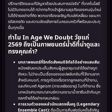
ปรึกษาชีวิตและแก้ปัญหาด้วยประสบการณ์จริง” ที่เทคโนโลยี
ไม่มีวันทดแทนได้ ทว่าการก้าวเข้าสู่สนามธุรกิจของคนรุ่นใหม่
ไม่ได้ง่ายอย่างที่คิด พวกเขาต้องเผชิญกับเล่ห์เหลี่ยม แผนกา
รดิสเครดิต และความขัดแย้งภายในครอบครัวที่พร้อมจะประทุ
ขึ้นทุกเมื่อ
ทำไม In Age We Doubt วัยแก่
2569 ถึงเป็นภาพยนตร์น้ำดีที่น่าดูและ
ทรงคุณค่า?
บทภาพยนตร์ที่จิกกัดสังคมดิจิทัลได้อย่างแสบสัน:
หนังหยิบยกประเด็นสังคมผู้สูงอายุมาเล่าได้อย่างถูก
จังหวะ ไม่ว่าจะเป็นเรื่องของแอปพลิเคชันที่ใช้งานยาก
สำหรับคนแก่, การถูกโดดเดี่ยวจากลูกหลานที่บ้างาน,
และทัศนคติ Ageism (การเหยียดอายุ) ในที่ทำงาน ซึ่ง
บทหนังสามารถบาลานซ์ความดรามาน้ำตาซึมเข้ากับมุก
ตลกร้ายได้อย่างกลมกล่อม
การรวมตัวของเหล่านักแสดงชั้นครู (Legendary
Ensemble Cast):
ถือเป็นการคืนฟอร์มครั้งสำคัญ