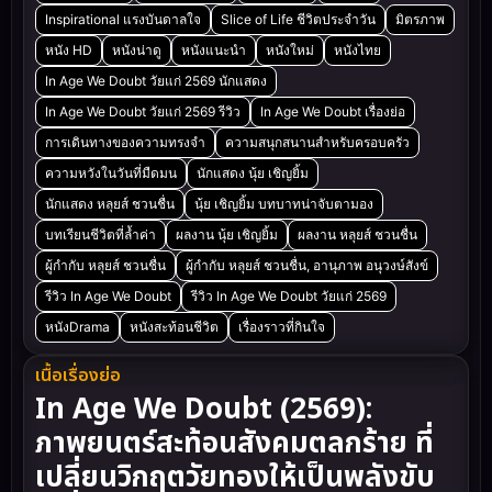
Inspirational แรงบันดาลใจ
Slice of Life ชีวิตประจำวัน
มิตรภาพ
หนัง HD
หนังน่าดู
หนังแนะนำ
หนังใหม่
หนังไทย
In Age We Doubt วัยแก่ 2569 นักแสดง
In Age We Doubt วัยแก่ 2569 รีวิว
In Age We Doubt เรื่องย่อ
การเดินทางของความทรงจำ
ความสนุกสนานสำหรับครอบครัว
ความหวังในวันที่มืดมน
นักแสดง นุ้ย เชิญยิ้ม
นักแสดง หลุยส์ ชวนชื่น
นุ้ย เชิญยิ้ม บทบาทน่าจับตามอง
บทเรียนชีวิตที่ล้ำค่า
ผลงาน นุ้ย เชิญยิ้ม
ผลงาน หลุยส์ ชวนชื่น
ผู้กำกับ หลุยส์ ชวนชื่น
ผู้กำกับ หลุยส์ ชวนชื่น, อานุภาพ อนุวงษ์สังข์
รีวิว In Age We Doubt
รีวิว In Age We Doubt วัยแก่ 2569
หนังDrama
หนังสะท้อนชีวิต
เรื่องราวที่กินใจ
เนื้อเรื่องย่อ
In Age We Doubt (2569):
ภาพยนตร์สะท้อนสังคมตลกร้าย ที่
เปลี่ยนวิกฤตวัยทองให้เป็นพลังขับ