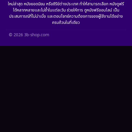
ใหม่ล่าสุด หนังยอดนิยม หรือซีรีย์ต่างประเทศ ทำให้สามารถเลือก หนังดูฟรี
HBO GO
(11)
ได้หลากหลายและไม่ซ้ำในแต่ละวัน ช่วยให้การ ดูหนังฟรีออนไลน์ เป็น
ประสบการณ์ที่ไม่น่าเบื่อ และตอบโจทย์ความต้องการของผู้ใช้งานได้อย่าง
HBO Max
(2)
ครบถ้วนในที่เดียว
Healing
(11)
© 2026 3b-shop.com
Heist
(7)
Historical
(25)
History ประวัติศาสตร์
(63)
Holiday
(2)
Horror สยองขวัญ
(393)
Human
(52)
Inspirational แรงบันดาลใจ
(93)