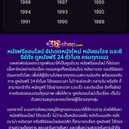
1998
1997
1995
Culture
1994
1993
1992
(23)
1991
1990
1988
Dance เต้น
(6)
1986
1985
1983
DC
(2)
1982
1981
1978
หนังฟรีออนไลน์ อัปเดตหนังใหม่ หนังชนโรง และซี
1974
1971
1962
Detective สืบสวน
(5)
รีย์ดัง ดูหนังฟรี 24 ชั่วโมง ครบทุกแนว
แพลตฟอร์มของเราถูกพัฒนาให้เป็นศูนย์รวม หนังฟรีออนไลน์ ที่อัปเดต
Detective สืบสวน
(56)
เนื้อหาใหม่อย่างต่อเนื่อง ครอบคลุมทั้งหนังชนโรง หนังมาแรง และซีรีย์ยอด
นิยมจากทั่วโลก เพื่อให้ผู้ใช้งานไม่พลาดทุกกระแสความบันเทิง พร้อมรองรับ
Disaster
(10)
การ ดูหนังฟรี 24 ชั่วโมง ได้ตลอดเวลา ไม่ว่าจะช่วงเช้า กลางวัน หรือดึก ก็
สามารถเข้าถึง หนังดูฟรี ได้อย่างสะดวก รวดเร็ว และต่อเนื่อง อีกทั้งยังมี
Disney+
(24)
การคัดสรรคอนเทนต์คุณภาพ เพื่อให้การ ดูหนังออนไลน์เต็มเรื่อง เต็มไป
ด้วยความสนุกและตอบโจทย์ผู้ใช้งานทุกกลุ่ม
Documentary สารคดี
(92)
นอกจากนี้ ระบบการจัดหมวดหมู่ยังถูกออกแบบมาให้ใช้งานง่าย ช่วยให้ค้นหา
หนังฟรีออนไลน์ ได้รวดเร็ว ไม่ว่าจะเป็นหนังแอคชั่น หนังโรแมนติก หนัง
Drama ดราม่า
(898)
ดราม่า หนังตลก หรือซีรีย์ออนไลน์ยอดฮิต ก็สามารถเลือก ดูหนังฟรี ได้ตรง
ตามความต้องการ ลดเวลาในการค้นหา และเพิ่มความสะดวกในการเข้าถึง