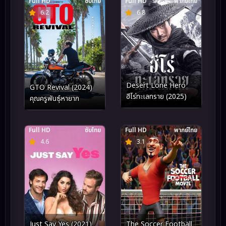
Full HD
ซับไทย
Full HD
พากย์ไทย
6.2
6.8
Desert Lone Hero
GTO Revival (2024)
ฮีโร่ทะเลทราย (2025)
คุณครูพันธุ์หายาก
Full HD
ซับไทย
Full HD
พากย์ไทย
4.6
3.1
Just Say Yes (2021)
The Soccer Football