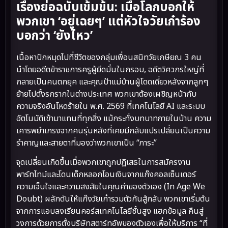
เรื่องย่อฉบับเข้มข้น: เมื่อโลกบอกให้
พวกเขา ‘อยู่เฉยๆ’ แต่หัวใจวัยเก๋าร้อง
บอกว่า ‘ยังไหว’
เนื้อหาปักหมุดไปที่ชีวิตของกลุ่มเพื่อนสนิทวัยเกษียณ 3 คน
นำโดยอดีตข้าราชการครูผู้ยึดมั่นในกรอบ, อดีตวิศวกรใหญ่ที่
กลายเป็นคนตกยุค และคุณป้าแม่บ้านผู้โดดเดี่ยวหลังจากลูกๆ
ย้ายไปตั้งรกรากในต่างประเทศ พวกเขาต้องเผชิญหน้ากับ
ความจริงอันโหดร้ายใน พ.ศ. 2569 ที่เทคโนโลยี AI และระบบ
อัตโนมัติเข้ามาแทนที่ทุกสิ่ง แม้กระทั่งบทบาทภายในบ้าน ความ
เคารพยำเกรงจากคนรุ่นหลังที่เคยมีกลับแปรเปลี่ยนเป็นความ
รำคาญและสายตาที่มองว่าพวกเขาเป็น “ภาระ”
จุดเปลี่ยนเกิดขึ้นเมื่อพวกเขาถูกปฏิเสธในการสมัครงาน
พาร์ทไทม์และโดนเด็กหลอกโอนเงินจากแก๊งคอลเซ็นเตอร์
ความเจ็บใจและความสงสัยในคุณค่าของตัวเอง (In Age We
Doubt) ผลักดันให้แก๊งวัยเก๋ารวมตัวกันสู้กลับ พวกเขาเริ่มต้น
จากการแอบลงเรียนคอร์สเทคโนโลยีชั้นสูง แฮกข้อมูล คืนสู่
วงการด้วยการตั้งบริษัทสตาร์ทอัพของตัวเองเพื่อให้บริการ “ที่