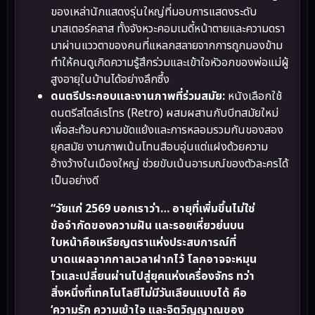
ของเหล่านักแสดงรุ่นใหญ่ที่มอบการแสดงระดับ
มาสเตอร์คลาส ทั้งจังหวะคอมเมดี้หน้าตายและความดรา
มาผ่านแววตาของคนที่แหลกสลายจากการถูกมองข้าม
ทำให้คนดูเกิดความรู้สึกร่วมและเข้าใจหัวอกของพ่อแม่ผู้
สูงอายุในบ้านได้อย่างลึกซึ้ง
ดนตรีประกอบและงานภาพที่ร่วมสมัย:
หนังเลือกใช้
ดนตรีสไตล์เรโทร (Retro) ผสมผสานกับบีทสมัยใหม่
เพื่อสะท้อนความขัดแย้งและการหลอมรวมกันของสอง
ยุคสมัย งานภาพเน้นโทนสีอบอุ่นแต่แฝงด้วยความ
อ้างว้างในเมืองใหญ่ ช่วยขับเน้นอารมณ์ของตัวละครได้
เป็นอย่างดี
“วัยแก่ 2569 บอกเราว่า… อายุที่เพิ่มขึ้นไม่ใช่
ข้อจำกัดของความฝัน และรอยเหี่ยวย่นบน
ใบหน้าคือเหรียญตราแห่งประสบการณ์ที่
บาดแผลจากกาลเวลาฝากไว้ โลกอาจจะหมุน
ไวและเปลี่ยนผ่านไปสู่ยุคแห่งเครื่องจักร ทว่า
สิ่งหนึ่งที่เทคโนโลยีไม่มีวันเลียนแบบได้ คือ
‘ความรัก ความเข้าใจ และจิตวิญญาณของ