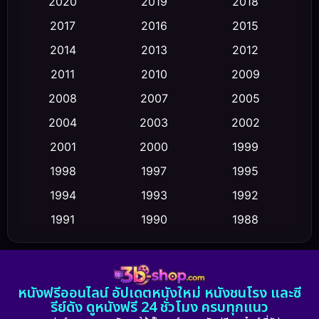
2020
2019
2018
2017
2016
2015
Comedy ตลก
(449)
2014
2013
2012
Coming-of-age ชีวิตวัยรุ่น
(43)
2011
2010
2009
Conspiracy
(2)
2008
2007
2005
2004
2003
2002
Crime อาชญากรรม
(343)
2001
2000
1999
Cult Film
(5)
1998
1997
1995
Culture
1994
1993
1992
(23)
1991
1990
1988
Dance เต้น
(6)
1986
1985
1983
DC
(2)
1982
1981
1978
หนังฟรีออนไลน์ อัปเดตหนังใหม่ หนังชนโรง และซี
1974
1971
1962
Detective สืบสวน
(5)
รีย์ดัง ดูหนังฟรี 24 ชั่วโมง ครบทุกแนว