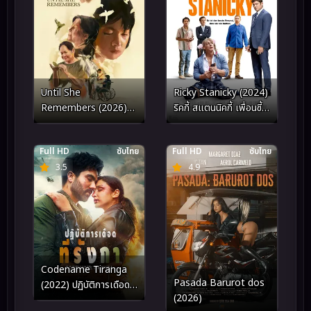
Until She
Ricky Stanicky (2024)
Remembers (2026)
ริคกี้ สแตนนิคกี้ เพื่อนซี้
จนกว่าเธอจะจําได้
กำมะลอ
Full HD
ซับไทย
Full HD
ซับไทย
3.5
4.9
Codename Tiranga
Pasada Barurot dos
(2022) ปฏิบัติการเดือดที
(2026)
รังกา