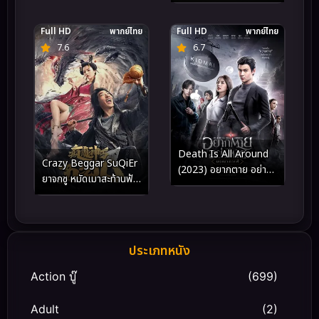
Full HD
พากย์ไทย
Full HD
พากย์ไทย
7.6
6.7
Death Is All Around
Crazy Beggar SuQiEr
(2023) อยากตาย อย่า
ยาจกซู หมัดเมาสะท้านฟ้า
ตาย มรณาคาเฟ่
(2020)
ประเภทหนัง
Action บู๊
(699)
Adult
(2)