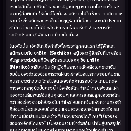
เธอตัดสินใจจบชีวิตตัวเองลง สัญชาตญาณความโศกเศร้าและ
ความรู้สึกผิดบีบให้เอ็ตสึโกะต้องจมดิ่งลงไปในห้วงความคิด และ
หวนนึกถึงอดีตของเธอในช่วงฤดูร้อนที่เมืองนางาซากิ ประเทศ
ญี่ปุ่น ช่วงเวลาไม่กี่ปีหลังสงครามโลกครั้งที่ 2 และการทิ้ง
ระเบิดปรมาณูที่พังทลายเมืองทั้งเมือง
ในอดีตนั้น เอ็ตสึโกะซึ่งกำลังตั้งครรภ์ลูกคนแรก ได้รู้จักและ
สนิทสนมกับ
ซาจิโกะ (Sachiko)
หญิงสาวผู้ลึกลับที่มาพร้อม
กับลูกสาวตัวน้อยที่มีพฤติกรรมแปลกๆ ชื่อ
มาริโกะ
(Mariko)
ซาจิโกะเป็นผู้หญิงที่พยายามดัดหลังโชคชะตาอัน
ขมขื่นของตัวเองด้วยการวาดฝันจะย้ายไปอเมริกาพร้อมกับชาย
คนรักชาวต่างชาติ โดยไม่สนเสียงคัดค้านรอบข้าง เกมนกต่อ
ทางจิตวิทยาอุบัติขึ้นตรงนี้ เมื่อเอ็ตสึโกะทำหน้าที่รับฟังและเฝ้า
มองความสัมพันธ์อันลุ่มๆ ดอนๆ และการละเลยลูกของซาจิโกะ
ทว่า ยิ่งเรื่องราวเล่าลึกลงไปเท่าไหร่ หมอกควันแห่งความทรงจำ
ก็ยิ่งบิดเบี้ยวและสลับซับซ้อน แผนลวงของกลไกทางจิตใจเริ่ม
ทำงานเมื่อเส้นแบ่งระหว่าง “เรื่องของซาจิโกะ” กับ “เรื่องจริง
ของตัวเอ็ตสึโกะเอง” เริ่มหลอมรวมเข้าด้วยกัน นำไปสู่บทสรุปที่
กระชากอารมณ์และดัดหลังความคิดคนดูอย่างเยือกเย็น ว่า