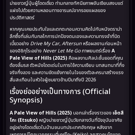
ม่ายชาวญี่ปุ่นผู้โดดเดี่ยว ท่ามกลางทัศนียภาพอันเงียบสงบแต่
แฝงไปด้วยความหลอนทางอารมณ์จากรอยแผลของ
ประวัติศาสตร์
หากคุณเคยประทับใจและตกตะกอนความคิดไปกับหนังดราม่า
ลึกซึ้งที่เล่นกับกลไกการปกป้องตนเองและความทรงจำที่บิด
เบี้ยวอย่าง
Drive My Car
,
Aftersun
หรือผลงานก่อนหน้า
ของอิชิกุโระอย่าง
Never Let Me Go
ภาพยนตร์เรื่อง
A
Pale View of Hills (2025)
คือผลงานศิลปะชั้นยอดที่คุณ
ต้องลิ้มรส ตัวหนังโดดเด่นในการใช้ความเงียบ บทสนทนาที่กึ่ง
จริงกึ่งลวง และความขัดแย้งภายในใจของตัวละครมาสร้างแรง
สั่นสะเทือนในหัวใจผู้ชมยาวข้ามปีมาถึงปี 2026
เรื่องย่ออย่างเป็นทางการ (Official
Synopsis)
A Pale View of Hills (2025)
บอกเล่าเรื่องราวของ
เอ็ตสึ
โกะ (Etsuko)
หญิงม่ายชาวญี่ปุ่นวัยกลางวันที่ปัจจุบันอาศัย
อยู่อย่างโดดเดี่ยวในบ้านชนบทประเทศอังกฤษ หลังจาก
เหตุการณ์โศกนาฏกรรมที่เคย์โกะ (Keiko) ลูกสาวคนโตของ