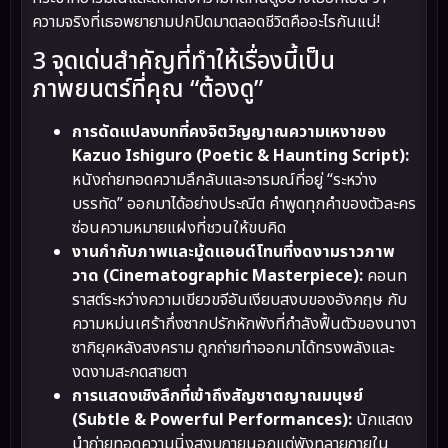
ความจริงที่เธอพยายามปกปิดมาตลอดชีวิตคืออะไรกันแน่!
3 จุดเด่นสำคัญที่ทำให้เรื่องนี้เป็น
ภาพยนตร์ที่คุณ “ต้องดู”
การดัดแปลงบทที่คงจิตวิญญาณความเหงาของ
Kazuo Ishiguro (Poetic & Haunting Script):
หนังถ่ายทอดความลึกลับและอารมณ์ที่อยู่ “ระหว่าง
บรรทัด” ออกมาได้อย่างประณีต คำพูดทุกคำของตัวละคร
ซ่อนความหมายแฝงที่ชวนให้ขบคิด
งานกำกับภาพและมู้ดแอนด์โทนที่งดงามราวภาพ
วาด (Cinematographic Masterpiece):
คอนท
ราสต์ระหว่างความเขียวขจีอันเงียบสงบของอังกฤษ กับ
ความหม่นเศร้ากึ่งซากปรักหักพังที่กำลังฟื้นตัวของนางา
ซากิยุคหลังสงคราม ถูกถ่ายทำออกมาได้ทรงพลังและ
งดงามสะกดสายตา
การแสดงเชิงลึกที่เข้าถึงสัญชาตญาณมนุษย์
(Subtle & Powerful Performances):
นักแสดง
นำถ่ายทอดความนิ่งสงบภายนอกแต่พังทลายภายใน