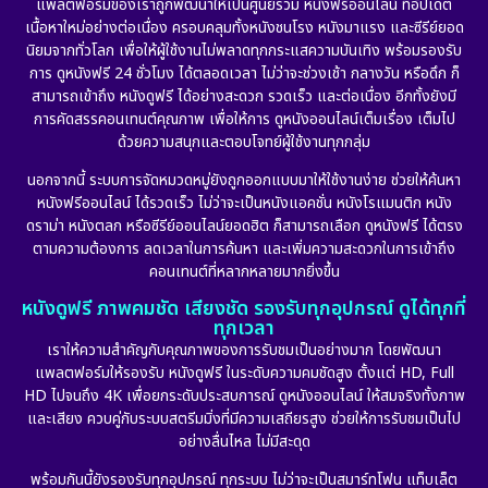
แพลตฟอร์มของเราถูกพัฒนาให้เป็นศูนย์รวม หนังฟรีออนไลน์ ที่อัปเดต
Detective สืบสวน
(56)
เนื้อหาใหม่อย่างต่อเนื่อง ครอบคลุมทั้งหนังชนโรง หนังมาแรง และซีรีย์ยอด
นิยมจากทั่วโลก เพื่อให้ผู้ใช้งานไม่พลาดทุกกระแสความบันเทิง พร้อมรองรับ
Disaster
(10)
การ ดูหนังฟรี 24 ชั่วโมง ได้ตลอดเวลา ไม่ว่าจะช่วงเช้า กลางวัน หรือดึก ก็
สามารถเข้าถึง หนังดูฟรี ได้อย่างสะดวก รวดเร็ว และต่อเนื่อง อีกทั้งยังมี
Disney+
(21)
การคัดสรรคอนเทนต์คุณภาพ เพื่อให้การ ดูหนังออนไลน์เต็มเรื่อง เต็มไป
ด้วยความสนุกและตอบโจทย์ผู้ใช้งานทุกกลุ่ม
Documentary สารคดี
(91)
นอกจากนี้ ระบบการจัดหมวดหมู่ยังถูกออกแบบมาให้ใช้งานง่าย ช่วยให้ค้นหา
หนังฟรีออนไลน์ ได้รวดเร็ว ไม่ว่าจะเป็นหนังแอคชั่น หนังโรแมนติก หนัง
Drama ดราม่า
(875)
ดราม่า หนังตลก หรือซีรีย์ออนไลน์ยอดฮิต ก็สามารถเลือก ดูหนังฟรี ได้ตรง
ตามความต้องการ ลดเวลาในการค้นหา และเพิ่มความสะดวกในการเข้าถึง
Dystopian
(17)
คอนเทนต์ที่หลากหลายมากยิ่งขึ้น
หนังดูฟรี ภาพคมชัด เสียงชัด รองรับทุกอุปกรณ์ ดูได้ทุกที่
Emotional
(101)
ทุกเวลา
เราให้ความสำคัญกับคุณภาพของการรับชมเป็นอย่างมาก โดยพัฒนา
Epic มหากาพย์
(17)
แพลตฟอร์มให้รองรับ หนังดูฟรี ในระดับความคมชัดสูง ตั้งแต่ HD, Full
HD ไปจนถึง 4K เพื่อยกระดับประสบการณ์ ดูหนังออนไลน์ ให้สมจริงทั้งภาพ
Erotic
(10)
และเสียง ควบคู่กับระบบสตรีมมิ่งที่มีความเสถียรสูง ช่วยให้การรับชมเป็นไป
อย่างลื่นไหล ไม่มีสะดุด
Family ครอบครัว
(223)
พร้อมกันนี้ยังรองรับทุกอุปกรณ์ ทุกระบบ ไม่ว่าจะเป็นสมาร์ทโฟน แท็บเล็ต