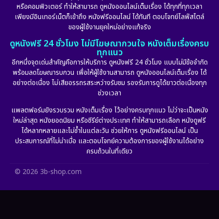
หรือคอมพิวเตอร์ ทำให้สามารถ ดูหนังออนไลน์เต็มเรื่อง ได้ทุกที่ทุกเวลา
Fantasy จินตนาการ
(248)
เพียงมีอินเทอร์เน็ตก็เข้าถึง หนังฟรีออนไลน์ ได้ทันที ตอบโจทย์ไลฟ์สไตล์
ของผู้ใช้งานยุคใหม่อย่างแท้จริง
Fiction
(11)
ดูหนังฟรี 24 ชั่วโมง ไม่มีโฆษณากวนใจ หนังเต็มเรื่องครบ
ทุกแนว
Film
(57)
อีกหนึ่งจุดเด่นสำคัญคือการให้บริการ ดูหนังฟรี 24 ชั่วโมง แบบไม่มีข้อจำกัด
พร้อมลดโฆษณารบกวน เพื่อให้ผู้ใช้งานสามารถ ดูหนังออนไลน์เต็มเรื่อง ได้
Gothic
(6)
อย่างต่อเนื่อง ไม่เสียอรรถรสระหว่างรับชม รองรับการดูได้ยาวต่อเนื่องทุก
ช่วงเวลา
Grief
(6)
แพลตฟอร์มยังรวบรวม หนังเต็มเรื่อง ไว้อย่างครบทุกแนว ไม่ว่าจะเป็นหนัง
ใหม่ล่าสุด หนังยอดนิยม หรือซีรีย์ต่างประเทศ ทำให้สามารถเลือก หนังดูฟรี
HBO GO
(10)
ได้หลากหลายและไม่ซ้ำในแต่ละวัน ช่วยให้การ ดูหนังฟรีออนไลน์ เป็น
ประสบการณ์ที่ไม่น่าเบื่อ และตอบโจทย์ความต้องการของผู้ใช้งานได้อย่าง
HBO Max
(2)
ครบถ้วนในที่เดียว
Healing
(11)
© 2026 3b-shop.com
Heist
(7)
Historical
(25)