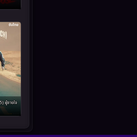
Inspirational แรงบันดาลใจ
(93)
Investigation
(49)
ซับไทย
iQIYI
(64)
Kids
(13)
LGBTQ
(10)
Love
(73)
Martial
(7)
 ผู้ชายใจ
Martial Arts
(43)
marvel
(8)