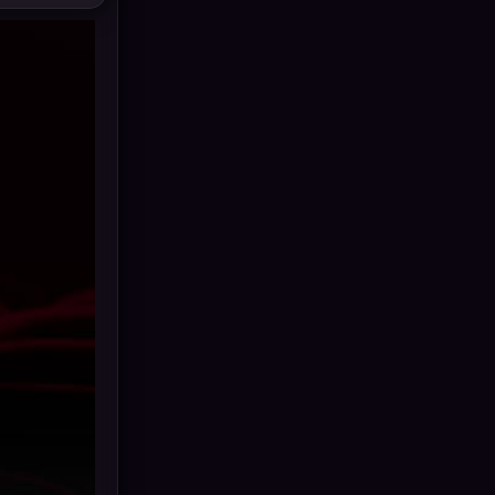
Drama ดราม่า
(898)
Dystopian
(17)
Emotional
(101)
Epic มหากาพย์
(17)
Erotic
(10)
Family ครอบครัว
(227)
Fantasy จินตนาการ
(265)
Fiction
(11)
Film
(57)
Gothic
(6)