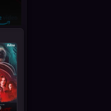
Grief
(6)
HBO GO
(11)
HBO Max
(2)
Healing
(11)
ซับไทย
Heist
(7)
Historical
(25)
History ประวัติศาสตร์
(63)
Holiday
(2)
Horror สยองขวัญ
(393)
)
Human
(52)