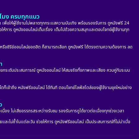
Melodrama
(5)
Military
(8)
ั่วโมง ครบทุกแนว
 เพื่อให้ผู้ใช้งานไม่พลาดทุกกระแสความบันเทิง พร้อมรองรับการ ดูหนังฟรี 24
MONOMAX
(10)
่อให้การ ดูหนังออนไลน์เต็มเรื่อง เต็มไปด้วยความสนุกและตอบโจทย์ผู้ใช้งานทุก
Monster
(24)
ก หรือซีรีย์ออนไลน์ยอดฮิต ก็สามารถเลือก ดูหนังฟรี ได้ตรงตามความต้องการ ลด
Movie Collection
(6)
ลา
กระดับประสบการณ์ ดูหนังออนไลน์ ให้สมจริงทั้งภาพและเสียง ควบคู่กับระบบ
Musical เพลง
(68)
Mystery ลึกลับ
(353)
็ตก็เข้าถึง หนังฟรีออนไลน์ ได้ทันที ตอบโจทย์ไลฟ์สไตล์ของผู้ใช้งานยุคใหม่อย่าง
nature
(4)
ว
อเนื่อง ไม่เสียอรรถรสระหว่างรับชม รองรับการดูได้ยาวต่อเนื่องทุกช่วงเวลา
Parody
(2)
ะไม่ซ้ำในแต่ละวัน ช่วยให้การ ดูหนังฟรีออนไลน์ เป็นประสบการณ์ที่ไม่น่าเบื่อ
Period ย้อนยุค
(53)