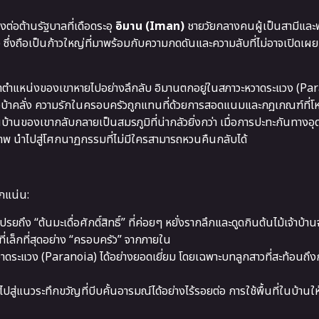
่อต้านรัฐบาลที่เดือดระอุ
อิมาน (Iman)
ชายวัยกลางคนผู้เป็นสามีและพ่
่งถือเป็นก้าวใหญ่ที่มาพร้อมกับความกดดันและความลับที่ไม่อาจเปิดเผย 
ระจำตำแหน่งของเขาหายไปอย่างลึกลับ อิมานตกอยู่ในสภาวะหวาดระแวง (Pa
างบ้าคลั่ง ความรักในครอบครัวถูกแทนที่ด้วยการสอดแนมและกฎเกณฑ์ที่โ
านของเขากลับกลายเป็นสมรภูมิที่น่ากลัวยิ่งกว่า เมื่อการปะทะกันทางอ
สรีภาพ นำไปสู่โศกนาฏกรรมที่ไม่มีใครสามารถหวนคืนกลับได้
ักแน่น:
เปรยถึง “ต้นมะเดื่อศักดิ์สิทธิ์” ที่ค่อยๆ หยั่งรากลึกและดูดกินต้นไม้เจ้าบ้
่เล็กที่สุดอย่าง “ครอบครัว” จากภายใน
ะแวง (Paranoia) ได้อย่างยอดเยี่ยม โดยเฉพาะบทลูกสาวที่สะท้อนถึงก
ู่แนวระทึกขวัญที่บีบคั้นอารมณ์ได้อย่างไร้รอยต่อ การใช้พื้นที่ในบ้านให