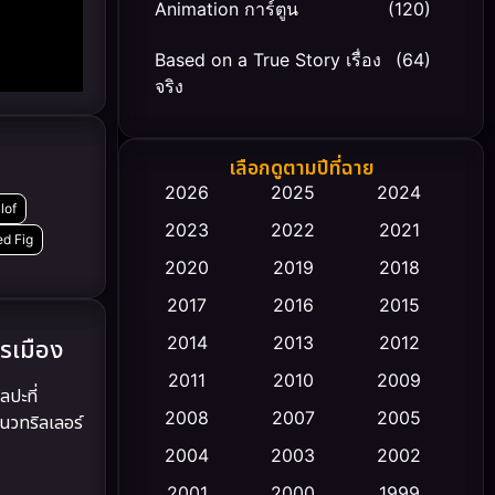
Animation การ์ตูน
(120)
Based on a True Story เรื่อง
(64)
จริง
Based on Novel
(20)
เลือกดูตามปีที่ฉาย
Biography ชีวิตจริง
(66)
2026
2025
2024
lof
2023
2022
2021
Black Comedy
(30)
ed Fig
2020
2019
2018
Classic หนังคลาสสิก
(23)
2017
2016
2015
Comedy ตลก
(475)
2014
2013
2012
รเมือง
2011
2010
2009
Coming-of-age ชีวิตวัยรุ่น
(43)
ลปะที่
2008
2007
2005
นวทริลเลอร์
Conspiracy
(2)
2004
2003
2002
Crime อาชญากรรม
2001
2000
1999
(355)