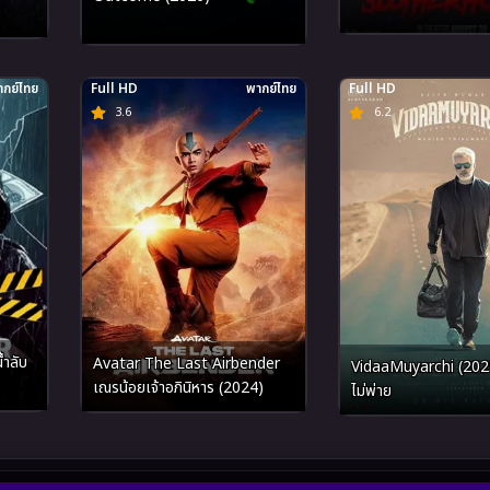
กย์ไทย
Full HD
พากย์ไทย
Full HD
3.6
6.2
ำลับ
Avatar The Last Airbender
VidaaMuyarchi (2025)
เณรน้อยเจ้าอภินิหาร (2024)
ไม่พ่าย