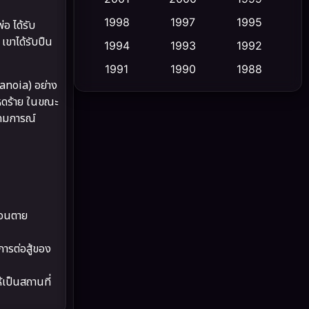
1998
1997
1995
อ ได้รับ
Cult Film
(5)
เขาได้รับปืน
1994
1993
1992
Culture
(23)
1991
1990
1988
ranoia) อย่าง
1986
1985
1983
Dance เต้น
(6)
หดร้าย ในขณะ
1982
1981
1978
ุดมการณ์
DC
(2)
1974
1971
1962
Detective สืบสวน
(5)
Detective สืบสวน
(56)
านจนตาย
Disaster
(10)
ารต่อสู้ของ
Disney+
(24)
้เป็นสถานที่
Documentary สารคดี
(92)