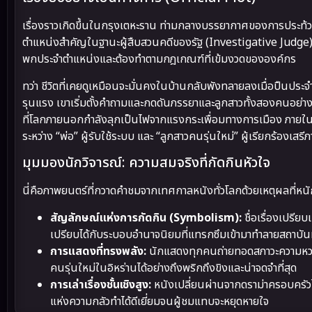
เรื่องราวเกิดขึ้นในกรุงเตหะราน ท่ามกลางบรรยากาศของการประท้วงต
ตำแหน่งสำคัญในฐานะผู้สืบสวนคดีของรัฐ (Investigative Judge) ซึ
พกประจำตำแหน่งและต้องทำตามกฎเกณฑ์ที่เข้มงวดขององค์กร
ทว่า ชีวิตที่เคยดูเหมือนจะมั่นคงในบ้านกลับพังทลายลงเมื่อปืนป
รุนแรง เขาเริ่มตั้งคำถามและกดดันภรรยาและลูกสาวทั้งสองคนอย่
ที่โลกภายนอกกำลังลุกเป็นไฟจากแรงกระเพื่อมทางการเมือง ภายในบ้
ระหว่าง “พ่อ” ผู้รับใช้ระบบ และ “ลูกสาวคนรุ่นใหม่” ผู้เรียกร้องเ
มุมมองนักวิจารณ์: ความสมจริงที่กัดกินหัวใจ
นี่คือภาพยนตร์ที่กวาดคำชมจากเทศกาลหนังทั่วโลกด้วยเหตุผลที่หน
สัญลักษณ์แห่งการกัดกิน (Symbolism):
ชื่อเรื่องเปรียบ
เปรียบได้กับระบอบอำนาจนิยมที่แทรกซึมเข้ามาทำลายสถาบันที
การแสดงที่ทรงพลัง:
นักแสดงทุกคนถ่ายทอดสภาวะความหวาดร
คนรุ่นใหม่ในอิหร่านได้อย่างถึงพริกถึงขิงและน่าจดจำที่สุด
การเล่าเรื่องชั้นเชิงสูง:
หนังเปลี่ยนผ่านจากดราม่าครอบครัวไปส
แห่งความกลัวทำได้ดีเยี่ยมจนผู้ชมแทบจะหยุดหายใจ