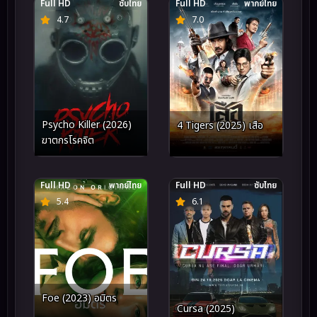
Full HD
ซับไทย
Full HD
พากย์ไทย
4.7
7.0
Psycho Killer (2026)
4 Tigers (2025) เสือ
ฆาตกรโรคจิต
Full HD
พากย์ไทย
Full HD
ซับไทย
5.4
6.1
Foe (2023) อมิตร
Cursa (2025)