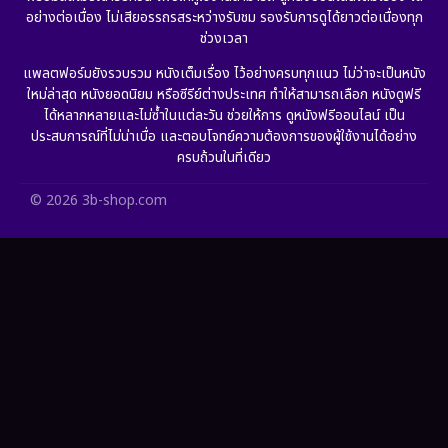
Gothic
(6)
อย่างต่อเนื่อง ไม่เสียอรรถรสระหว่างรับชม รองรับการดูได้ยาวต่อเนื่องทุก
ช่วงเวลา
Grief
(6)
แพลตฟอร์มยังรวบรวม หนังเต็มเรื่อง ไว้อย่างครบทุกแนว ไม่ว่าจะเป็นหนัง
ใหม่ล่าสุด หนังยอดนิยม หรือซีรีย์ต่างประเทศ ทำให้สามารถเลือก หนังดูฟรี
HBO GO
(10)
ได้หลากหลายและไม่ซ้ำในแต่ละวัน ช่วยให้การ ดูหนังฟรีออนไลน์ เป็น
ประสบการณ์ที่ไม่น่าเบื่อ และตอบโจทย์ความต้องการของผู้ใช้งานได้อย่าง
HBO Max
(2)
ครบถ้วนในที่เดียว
Healing
(11)
© 2026 3b-shop.com
Heist
(7)
Historical
(25)
History ประวัติศาสตร์
(62)
Holiday
(2)
Horror สยองขวัญ
(386)