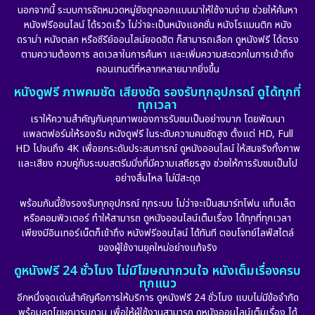
นอกจากนี้ ระบบการจัดหมวดหมู่ยังถูกออกแบบมาให้ใช้งานง่าย ช่วยให้ค้นหา
หนังฟรีออนไลน์ ได้รวดเร็ว ไม่ว่าจะเป็นหนังแอคชั่น หนังโรแมนติก หนัง
Drama ดราม่า
(882)
ดราม่า หนังตลก หรือซีรีย์ออนไลน์ยอดฮิต ก็สามารถเลือก ดูหนังฟรี ได้ตรง
ตามความต้องการ ลดเวลาในการค้นหา และเพิ่มความสะดวกในการเข้าถึง
Dystopian
(17)
คอนเทนต์ที่หลากหลายมากยิ่งขึ้น
หนังดูฟรี ภาพคมชัด เสียงชัด รองรับทุกอุปกรณ์ ดูได้ทุกที่
Emotional
(101)
ทุกเวลา
เราให้ความสำคัญกับคุณภาพของการรับชมเป็นอย่างมาก โดยพัฒนา
Epic มหากาพย์
(17)
แพลตฟอร์มให้รองรับ หนังดูฟรี ในระดับความคมชัดสูง ตั้งแต่ HD, Full
HD ไปจนถึง 4K เพื่อยกระดับประสบการณ์ ดูหนังออนไลน์ ให้สมจริงทั้งภาพ
Erotic
(10)
และเสียง ควบคู่กับระบบสตรีมมิ่งที่มีความเสถียรสูง ช่วยให้การรับชมเป็นไป
อย่างลื่นไหล ไม่มีสะดุด
Family ครอบครัว
(225)
พร้อมกันนี้ยังรองรับทุกอุปกรณ์ ทุกระบบ ไม่ว่าจะเป็นสมาร์ทโฟน แท็บเล็ต
หรือคอมพิวเตอร์ ทำให้สามารถ ดูหนังออนไลน์เต็มเรื่อง ได้ทุกที่ทุกเวลา
Fantasy จินตนาการ
(253)
เพียงมีอินเทอร์เน็ตก็เข้าถึง หนังฟรีออนไลน์ ได้ทันที ตอบโจทย์ไลฟ์สไตล์
ของผู้ใช้งานยุคใหม่อย่างแท้จริง
Fiction
(11)
ดูหนังฟรี 24 ชั่วโมง ไม่มีโฆษณากวนใจ หนังเต็มเรื่องครบ
ทุกแนว
Film
(57)
อีกหนึ่งจุดเด่นสำคัญคือการให้บริการ ดูหนังฟรี 24 ชั่วโมง แบบไม่มีข้อจำกัด
พร้อมลดโฆษณารบกวน เพื่อให้ผู้ใช้งานสามารถ ดูหนังออนไลน์เต็มเรื่อง ได้