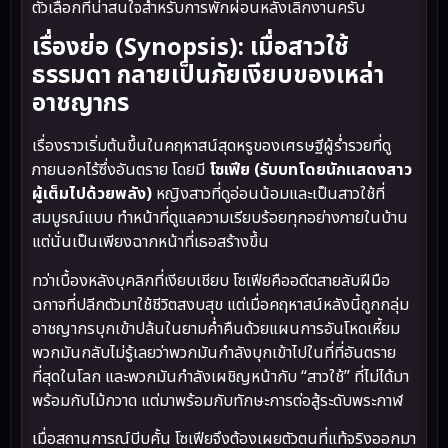
ตัวเลือกที่น่าสนใจสำหรับการพักผ่อนหลังเลิกงานครับ
เรื่องย่อ (Synopsis): เมื่อสาวใช้
ธรรมดา กลายเป็นภัยเงียบของเหล่า
อาชญากร
เรื่องราวเริ่มต้นขึ้นในคฤหาสน์สุดหรูของเศรษฐีผู้ร่ำรวยที่ดู
ภายนอกไร้ซึ่งอันตราย โดยมี
โซเฟีย (รับบทโดยนักแสดงสาว
ผู้เต็มไปด้วยพลัง)
หญิงสาวที่ดูอ่อนน้อมและเป็นสาวใช้ที่
สมบูรณ์แบบ ทำหน้าที่ดูแลความเรียบร้อยทุกอย่างภายในบ้าน
แต่นั่นเป็นเพียงฉากหน้าที่เธอสร้างขึ้น
ทว่าเบื้องหลังบุคลิกที่เงียบเชียบ โซเฟียคืออดีตสายลับฝีมือ
ฉกาจที่ปลีกตัวมาใช้ชีวิตสงบสุข แต่เมื่อคฤหาสน์หลังนี้ถูกกลุ่ม
อาชญากรบุกเข้าปล้นในยามค่ำคืนด้วยแผนการอันโหดเหี้ยม
พวกมันกลับไม่รู้เลยว่าพวกมันกำลังบุกเข้าไปในที่ที่อันตราย
ที่สุดในโลก และพวกมันกำลังเผชิญหน้ากับ “สาวใช้” ที่ไม่ได้มา
พร้อมกับไม้กวาด แต่มาพร้อมกับทักษะการต่อสู้ระดับพระกาฬ
เมื่อสถานการณ์บีบคั้น โซเฟียจึงต้องเผยตัวตนที่แท้จริงออกมา