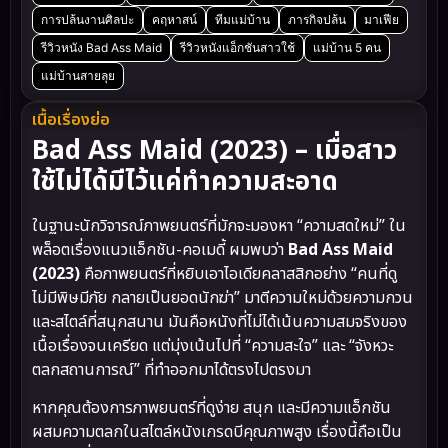
การปล้นงานศิลปะ
คฤหาสน์
ทีมแม่บ้าน
ภารกิจปล้น
มาเฟีย
รีวิวหนัง Bad Ass Maid
รีวิวหนังแอ็กชันสาวใช้
แม่บ้าน 5 คน
แม่บ้านสายลุย
เนื้อเรื่องย่อ
Bad Ass Maid (2023) – เมื่อสาว
ใช้ไม่ได้มีไว้แค่ทำความสะอาด
ในฐานะนักวิจารณ์ภาพยนตร์ที่มักจะมองหา “ความสดใหม่” ใน
พล็อตเรื่องแนวแอ็กชัน-คอเมดี้ ผมพบว่า
Bad Ass Maid
(2023)
คือภาพยนตร์ที่หยิบเอาไอเดียคลาสสิกอย่าง “คนที่ดู
ไม่มีพิษมีภัย กลายเป็นยอดนักฆ่า” มาตีความใหม่ด้วยความกวน
และสไตล์ที่สนุกสนาน มันคือหนังที่ไม่ได้เน้นความสมจริงของ
เนื้อเรื่องจนเครียด แต่มุ่งเน้นไปที่ “ความสะใจ” และ “จังหวะ
ตลกสถานการณ์” ที่ทำออกมาได้ตรงไปตรงมา
หากคุณต้องการภาพยนตร์ที่ดูง่าย สนุก และมีความแอ็กชัน
ผสมความตลกในสไตล์หนังเกรดบีคุณภาพสูง เรื่องนี้ถือเป็น