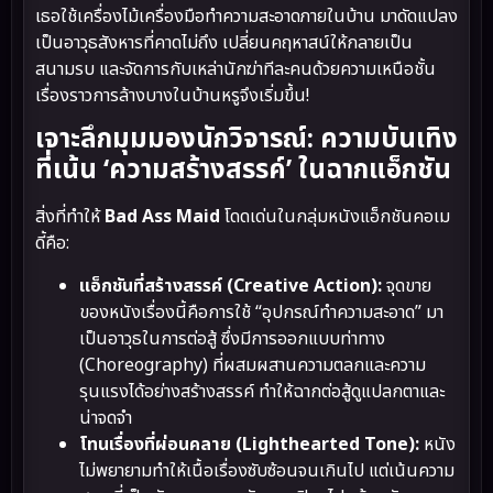
เธอใช้เครื่องไม้เครื่องมือทำความสะอาดภายในบ้าน มาดัดแปลง
เป็นอาวุธสังหารที่คาดไม่ถึง เปลี่ยนคฤหาสน์ให้กลายเป็น
สนามรบ และจัดการกับเหล่านักฆ่าทีละคนด้วยความเหนือชั้น
เรื่องราวการล้างบางในบ้านหรูจึงเริ่มขึ้น!
เจาะลึกมุมมองนักวิจารณ์: ความบันเทิง
ที่เน้น ‘ความสร้างสรรค์’ ในฉากแอ็กชัน
สิ่งที่ทำให้
Bad Ass Maid
โดดเด่นในกลุ่มหนังแอ็กชันคอเม
ดี้คือ:
แอ็กชันที่สร้างสรรค์ (Creative Action):
จุดขาย
ของหนังเรื่องนี้คือการใช้ “อุปกรณ์ทำความสะอาด” มา
เป็นอาวุธในการต่อสู้ ซึ่งมีการออกแบบท่าทาง
(Choreography) ที่ผสมผสานความตลกและความ
รุนแรงได้อย่างสร้างสรรค์ ทำให้ฉากต่อสู้ดูแปลกตาและ
น่าจดจำ
โทนเรื่องที่ผ่อนคลาย (Lighthearted Tone):
หนัง
ไม่พยายามทำให้เนื้อเรื่องซับซ้อนจนเกินไป แต่เน้นความ