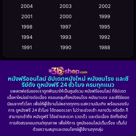
2004
2003
2002
Crime อาชญากรรม
(347)
2001
2000
1999
Cult Film
(5)
1998
1997
1995
Culture
1994
1993
1992
(23)
1991
1990
1988
Dance เต้น
(6)
1986
1985
1983
DC
(2)
1982
1981
1978
หนังฟรีออนไลน์ อัปเดตหนังใหม่ หนังชนโรง และซี
1974
1971
1962
Detective สืบสวน
(5)
รีย์ดัง ดูหนังฟรี 24 ชั่วโมง ครบทุกแนว
แพลตฟอร์มของเราถูกพัฒนาให้เป็นศูนย์รวม หนังฟรีออนไลน์ ที่อัปเดต
Detective สืบสวน
(56)
เนื้อหาใหม่อย่างต่อเนื่อง ครอบคลุมทั้งหนังชนโรง หนังมาแรง และซีรีย์ยอด
นิยมจากทั่วโลก เพื่อให้ผู้ใช้งานไม่พลาดทุกกระแสความบันเทิง พร้อมรองรับ
Disaster
(10)
การ ดูหนังฟรี 24 ชั่วโมง ได้ตลอดเวลา ไม่ว่าจะช่วงเช้า กลางวัน หรือดึก ก็
สามารถเข้าถึง หนังดูฟรี ได้อย่างสะดวก รวดเร็ว และต่อเนื่อง อีกทั้งยังมี
Disney+
(21)
การคัดสรรคอนเทนต์คุณภาพ เพื่อให้การ ดูหนังออนไลน์เต็มเรื่อง เต็มไป
ด้วยความสนุกและตอบโจทย์ผู้ใช้งานทุกกลุ่ม
Documentary สารคดี
(91)