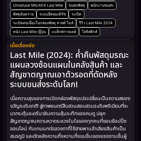
Unnatural MIU404 Last Mile
ขนส่งพัสดุ
พนักงานขนส่ง
พัสดุอันตราย
ระบบอีคอมเมิร์ซ
ระเบิด
ระเบิดต่อเนื่องในกล่องพัสดุ ลาสต์ ไมล์
รีวิว Last Mile 2024
หนัง Last Mile ญี่ปุ่น
แบล็กฟรายเดย์
โลจิสติกส์
เนื้อเรื่องย่อ
Last Mile (2024): ค่ำคืนพัสดุมรณะ
แผนลวงซ้อนแผนในคลังสินค้า และ
สัญชาตญาณเอาตัวรอดที่ดัดหลัง
ระบบขนส่งระดับโลก!
เมื่อความสุขของการเปิดกล่องพัสดุแปรเปลี่ยนเป็นความสยอง
ขวัญระดับชาติ! สู่ภาพยนตร์สืบสวนสอบสวนระดับพรีเมียมที่จะ
มากระตุ้นอะดรีนาลินความลุ้นระทึกของคนดู ปลุก
สัญชาตญาณความหวาดระแวงในใจของทุกคนที่ชอบช้อปปิ้ง
ออนไลน์ กับเกมนกต่อลวงตาที่ใช้สายพานลำเลียงสินค้าเป็น
สมรภูมิ และดัดหลังความกึ่งหวานกึ่งขมขื่นของแรงงานชั้นผู้