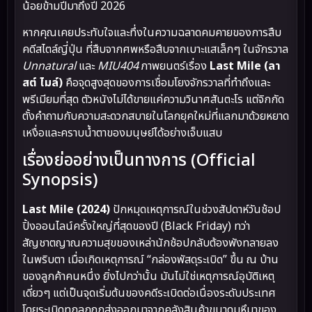
น้อยข้ามปีมาถึงปี 2026
หากคุณเคยประทับใจและทึ่งในความฉลาดคมคายของการสืบ
คดีสไตล์ญี่ปุ่น ที่สืบจากศพหรือสืบจากเบาะแสเล็กๆ ในจักรวาล
Unnatural
และ
MIU404
ภาพยนตร์เรื่อง
Last Mile (ลา
สต์ ไมล์)
คือจุดสูงสุดของการเชื่อมโยงจักรวาลที่ทำถึงและ
พรีเมียมที่สุด ตัวหนังไม่ได้ขายแค่ความวินาศสันตะโร แต่จิกกัด
ตั้งคำถามกับความสะดวกสบายในโลกยุคใหม่ที่แลกมาด้วยหยาด
เหงื่อและคราบน้ำตาของมนุษย์ได้อย่างเจ็บแสบ
เรื่องย่ออย่างเป็นทางการ (Official
Synopsis)
Last Mile (2024)
ปักหมุดเหตุการณ์ในช่วงสัปดาห์วันช้อป
ปิ้งออนไลน์ครั้งใหญ่ที่สุดของปี (Black Friday) ทว่า
สัญชาตญาณความสุขของเหล่านักช้อปกลับต้องพังทลายลง
ในพริบตา เมื่อเกิดเหตุการณ์ “กล่องพัสดุระเบิด” ขึ้น ณ บ้าน
ของลูกค้าคนหนึ่ง ยิ่งไปกว่านั้น มันไม่ใช่เหตุการณ์อุบัติเหตุ
เดี่ยวๆ แต่เป็นจุดเริ่มต้นของคดีระเบิดต่อเนื่องระดับประเทศ
โดยระเบิดทุกลูกถูกส่งออกมาจากคลังสินค้าขนาดมหึมาของ