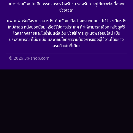
Gothic
(6)
อย่างต่อเนื่อง ไม่เสียอรรถรสระหว่างรับชม รองรับการดูได้ยาวต่อเนื่องทุก
ช่วงเวลา
Grief
(6)
แพลตฟอร์มยังรวบรวม หนังเต็มเรื่อง ไว้อย่างครบทุกแนว ไม่ว่าจะเป็นหนัง
ใหม่ล่าสุด หนังยอดนิยม หรือซีรีย์ต่างประเทศ ทำให้สามารถเลือก หนังดูฟรี
HBO GO
(11)
ได้หลากหลายและไม่ซ้ำในแต่ละวัน ช่วยให้การ ดูหนังฟรีออนไลน์ เป็น
ประสบการณ์ที่ไม่น่าเบื่อ และตอบโจทย์ความต้องการของผู้ใช้งานได้อย่าง
HBO Max
(2)
ครบถ้วนในที่เดียว
Healing
(11)
© 2026 3b-shop.com
Heist
(7)
Historical
(25)
History ประวัติศาสตร์
(62)
Holiday
(2)
Horror สยองขวัญ
(391)