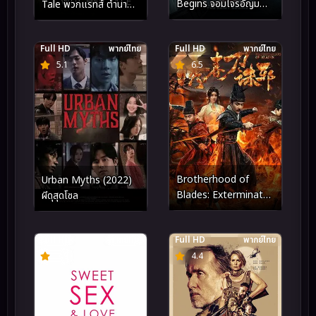
Begins จอมโจรอัญมณี
Tale พวกแรทส์ ตำนาน
เริ่มแผนโจรกรรม (2025)
นักล่าจอมอสูร (2025)
Full HD
พากย์ไทย
Full HD
พากย์ไทย
5.1
6.5
Brotherhood of
Urban Myths (2022)
Blades: Exterminate
ผีดุสุดโซล
Evil ซิ่วซุนเตา: ขจัด
วิญญาณร้าย (2024)
Full HD
พากย์ไทย
Full HD
พากย์ไทย
7.9
4.4