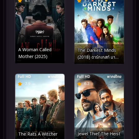
6.1
5.7
A Woman Called
The Darkest Minds
Mother (2025)
(2018) ดาร์กเกสท์ มายด์
ส จิตทมิฬ
Full HD
พากย์ไทย
Full HD
พากย์ไทย
7.9
6.2
Jewel Thief The Heist
The Rats A Witcher