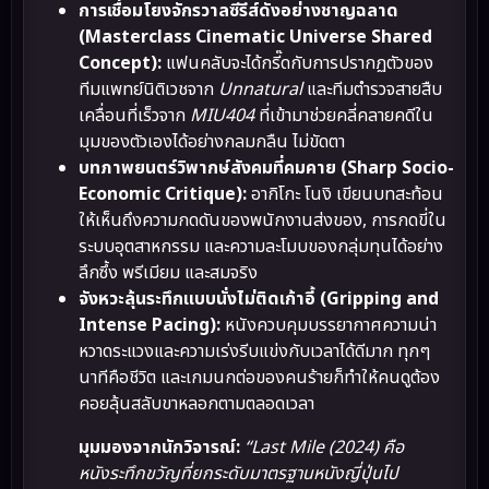
การเชื่อมโยงจักรวาลซีรีส์ดังอย่างชาญฉลาด
(Masterclass Cinematic Universe Shared
Concept):
แฟนคลับจะได้กรี๊ดกับการปรากฏตัวของ
ทีมแพทย์นิติเวชจาก
Unnatural
และทีมตำรวจสายสืบ
เคลื่อนที่เร็วจาก
MIU404
ที่เข้ามาช่วยคลี่คลายคดีใน
มุมของตัวเองได้อย่างกลมกลืน ไม่ขัดตา
บทภาพยนตร์วิพากษ์สังคมที่คมคาย (Sharp Socio-
Economic Critique):
อากิโกะ โนงิ เขียนบทสะท้อน
ให้เห็นถึงความกดดันของพนักงานส่งของ, การกดขี่ใน
ระบบอุตสาหกรรม และความละโมบของกลุ่มทุนได้อย่าง
ลึกซึ้ง พรีเมียม และสมจริง
จังหวะลุ้นระทึกแบบนั่งไม่ติดเก้าอี้ (Gripping and
Intense Pacing):
หนังควบคุมบรรยากาศความน่า
หวาดระแวงและความเร่งรีบแข่งกับเวลาได้ดีมาก ทุกๆ
นาทีคือชีวิต และเกมนกต่อของคนร้ายก็ทำให้คนดูต้อง
คอยลุ้นสลับขาหลอกตามตลอดเวลา
มุมมองจากนักวิจารณ์:
“Last Mile (2024) คือ
หนังระทึกขวัญที่ยกระดับมาตรฐานหนังญี่ปุ่นไป