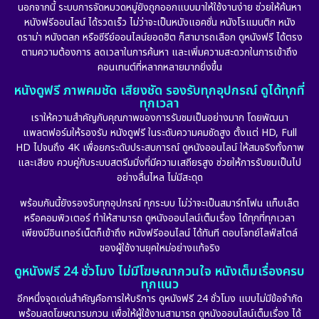
นอกจากนี้ ระบบการจัดหมวดหมู่ยังถูกออกแบบมาให้ใช้งานง่าย ช่วยให้ค้นหา
หนังฟรีออนไลน์ ได้รวดเร็ว ไม่ว่าจะเป็นหนังแอคชั่น หนังโรแมนติก หนัง
Drama ดราม่า
(888)
ดราม่า หนังตลก หรือซีรีย์ออนไลน์ยอดฮิต ก็สามารถเลือก ดูหนังฟรี ได้ตรง
ตามความต้องการ ลดเวลาในการค้นหา และเพิ่มความสะดวกในการเข้าถึง
Dystopian
(17)
คอนเทนต์ที่หลากหลายมากยิ่งขึ้น
หนังดูฟรี ภาพคมชัด เสียงชัด รองรับทุกอุปกรณ์ ดูได้ทุกที่
Emotional
(101)
ทุกเวลา
เราให้ความสำคัญกับคุณภาพของการรับชมเป็นอย่างมาก โดยพัฒนา
Epic มหากาพย์
(17)
แพลตฟอร์มให้รองรับ หนังดูฟรี ในระดับความคมชัดสูง ตั้งแต่ HD, Full
HD ไปจนถึง 4K เพื่อยกระดับประสบการณ์ ดูหนังออนไลน์ ให้สมจริงทั้งภาพ
Erotic
(10)
และเสียง ควบคู่กับระบบสตรีมมิ่งที่มีความเสถียรสูง ช่วยให้การรับชมเป็นไป
อย่างลื่นไหล ไม่มีสะดุด
Family ครอบครัว
(227)
พร้อมกันนี้ยังรองรับทุกอุปกรณ์ ทุกระบบ ไม่ว่าจะเป็นสมาร์ทโฟน แท็บเล็ต
หรือคอมพิวเตอร์ ทำให้สามารถ ดูหนังออนไลน์เต็มเรื่อง ได้ทุกที่ทุกเวลา
Fantasy จินตนาการ
(258)
เพียงมีอินเทอร์เน็ตก็เข้าถึง หนังฟรีออนไลน์ ได้ทันที ตอบโจทย์ไลฟ์สไตล์
ของผู้ใช้งานยุคใหม่อย่างแท้จริง
Fiction
(11)
ดูหนังฟรี 24 ชั่วโมง ไม่มีโฆษณากวนใจ หนังเต็มเรื่องครบ
ทุกแนว
Film
(57)
อีกหนึ่งจุดเด่นสำคัญคือการให้บริการ ดูหนังฟรี 24 ชั่วโมง แบบไม่มีข้อจำกัด
พร้อมลดโฆษณารบกวน เพื่อให้ผู้ใช้งานสามารถ ดูหนังออนไลน์เต็มเรื่อง ได้