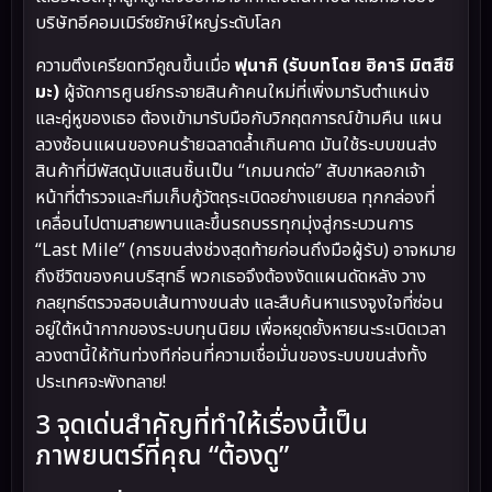
บริษัทอีคอมเมิร์ซยักษ์ใหญ่ระดับโลก
ความตึงเครียดทวีคูณขึ้นเมื่อ
ฟุนากิ (รับบทโดย ฮิคาริ มิตสึชิ
มะ)
ผู้จัดการศูนย์กระจายสินค้าคนใหม่ที่เพิ่งมารับตำแหน่ง
และคู่หูของเธอ ต้องเข้ามารับมือกับวิกฤตการณ์ข้ามคืน แผน
ลวงซ้อนแผนของคนร้ายฉลาดล้ำเกินคาด มันใช้ระบบขนส่ง
สินค้าที่มีพัสดุนับแสนชิ้นเป็น “เกมนกต่อ” สับขาหลอกเจ้า
หน้าที่ตำรวจและทีมเก็บกู้วัตถุระเบิดอย่างแยบยล ทุกกล่องที่
เคลื่อนไปตามสายพานและขึ้นรถบรรทุกมุ่งสู่กระบวนการ
“Last Mile” (การขนส่งช่วงสุดท้ายก่อนถึงมือผู้รับ) อาจหมาย
ถึงชีวิตของคนบริสุทธิ์ พวกเธอจึงต้องงัดแผนดัดหลัง วาง
กลยุทธ์ตรวจสอบเส้นทางขนส่ง และสืบค้นหาแรงจูงใจที่ซ่อน
อยู่ใต้หน้ากากของระบบทุนนิยม เพื่อหยุดยั้งหายนะระเบิดเวลา
ลวงตานี้ให้ทันท่วงทีก่อนที่ความเชื่อมั่นของระบบขนส่งทั้ง
ประเทศจะพังทลาย!
3 จุดเด่นสำคัญที่ทำให้เรื่องนี้เป็น
ภาพยนตร์ที่คุณ “ต้องดู”