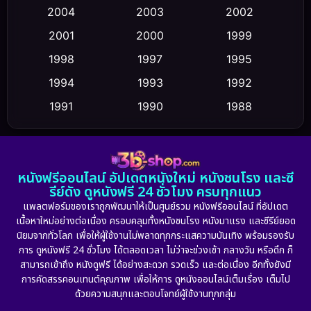
2004
2003
2002
Crime อาชญากรรม
(352)
2001
2000
1999
Cult Film
(5)
1998
1997
1995
Culture
1994
1993
1992
(23)
1991
1990
1988
Dance เต้น
(6)
1986
1985
1983
DC
(2)
1982
1981
1978
หนังฟรีออนไลน์ อัปเดตหนังใหม่ หนังชนโรง และซี
1974
1971
1962
Detective สืบสวน
(5)
รีย์ดัง ดูหนังฟรี 24 ชั่วโมง ครบทุกแนว
แพลตฟอร์มของเราถูกพัฒนาให้เป็นศูนย์รวม หนังฟรีออนไลน์ ที่อัปเดต
Detective สืบสวน
(56)
เนื้อหาใหม่อย่างต่อเนื่อง ครอบคลุมทั้งหนังชนโรง หนังมาแรง และซีรีย์ยอด
นิยมจากทั่วโลก เพื่อให้ผู้ใช้งานไม่พลาดทุกกระแสความบันเทิง พร้อมรองรับ
Disaster
(10)
การ ดูหนังฟรี 24 ชั่วโมง ได้ตลอดเวลา ไม่ว่าจะช่วงเช้า กลางวัน หรือดึก ก็
สามารถเข้าถึง หนังดูฟรี ได้อย่างสะดวก รวดเร็ว และต่อเนื่อง อีกทั้งยังมี
Disney+
(23)
การคัดสรรคอนเทนต์คุณภาพ เพื่อให้การ ดูหนังออนไลน์เต็มเรื่อง เต็มไป
ด้วยความสนุกและตอบโจทย์ผู้ใช้งานทุกกลุ่ม
Documentary สารคดี
(91)