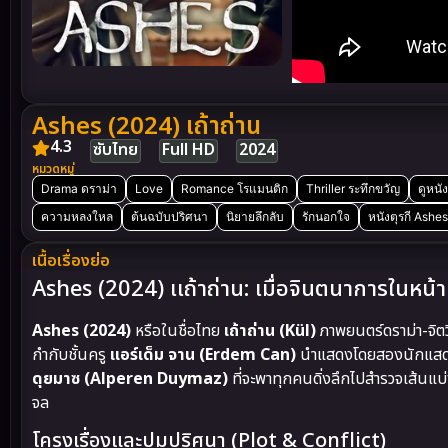
Ashes (2024) เถ้าถ่าน
4.3
ซับไทย
Full HD
2024
หมวดหมู่
Drama ดราม่า
Love
Romance โรแมนติก
Thriller ระทึกขวัญ
ดูหนัง
ความหลงใหล
ต้นฉบับปริศนา
นิยายลึกลับ
รักนอกใจ
หนังตุรกี Ashes
เนื้อเรื่องย่อ
Ashes (2024) เเถ้าถ่าน: เมื่อจินตนาการในหน
Ashes (2024)
หรือในชื่อไทย
เถ้าถ่าน (Kül)
ภาพยนตร์ดราม่า-จิตว
กำกับชั้นครู
แอร์เด็ม จาน (Erdem Can)
นำแสดงโดยสองนักแสดงร
ดุยมาซ (Alperen Duymaz)
ที่จะพาทุกคนดิ่งลึกไปสำรวจเส้นแ
จล
โครงเรื่องและปมปริศนา (Plot & Conflict)