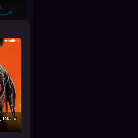
Grief
(6)
HBO GO
(11)
HBO Max
(2)
พากย์ไทย
Healing
(11)
Heist
(7)
Historical
(25)
History ประวัติศาสตร์
(62)
Holiday
(2)
) เดอะ เพ
Horror สยองขวัญ
(391)
Human
(52)