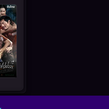
ซับไทย
Inspirational แรงบันดาลใจ
(93)
Investigation
(49)
iQIYI
(59)
Kids
(13)
LGBTQ
(10)
Love
(73)
3 (2022)
Martial
(7)
Martial Arts
(43)
marvel
(7)