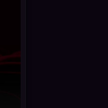
Drama ดราม่า
(887)
Dystopian
(17)
Emotional
(101)
Epic มหากาพย์
(17)
Erotic
(10)
Family ครอบครัว
(226)
Fantasy จินตนาการ
(256)
Fiction
(11)
Film
(57)
Gothic
(6)