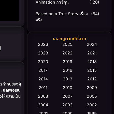
Animation การ์ตูน
(120)
Based on a True Story เรื่อง
(64)
จริง
Based on Novel
(20)
เลือกดูตามปีที่ฉาย
Biography ชีวิตจริง
(66)
2026
2025
2024
2023
2022
2021
Black Comedy
(30)
2020
2019
2018
Classic หนังคลาสสิก
(23)
2017
2016
2015
Comedy ตลก
(470)
2014
2013
2012
ารกำกับของผู้
2011
2010
2009
ละ
อัลเพอเรน
Coming-of-age ชีวิตวัยรุ่น
(43)
งให้กลายเป็น
2008
2007
2005
Conspiracy
(2)
2004
2003
2002
Crime อาชญากรรม
2001
2000
1999
(352)