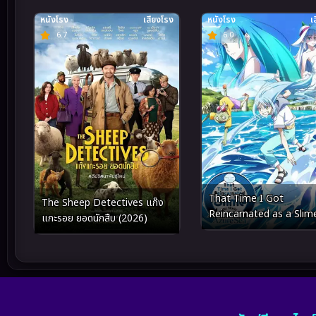
หนังโรง
เสียงโรง
หนังโรง
เ
6.7
6.0
That Time I Got
The Sheep Detectives แก๊ง
Reincarnated as a Slim
แกะรอย ยอดนักสืบ (2026)
Movie Tears of the Azu
Sea เกิดใหม่ทั้งทีก็เป็นสไลม
แล้วเดอะมูฟวี่ ภาคน้ำตาแห่
ทะเลคราม (2026)