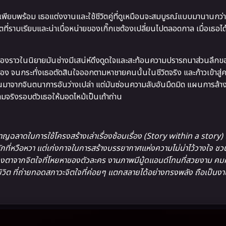
เพียบพร้อม เธอแต่งงานและใช้ชีวิตคู่ที่ดูเหมือนจะสมบูรณ์แบบมานานกว่า
ีวิตที่ราบเรียบและน่าเบื่อหน่ายของเกิ๊กเชต้องเปลี่ยนไปตลอดกาล เมื่อเธอไ
าเรื่องราวในนิยายมันช่างมีเสน่ห์ดึงดูดใจและสะท้อนความปรารถนาส่วนลึกข
ื่อง จนกระทั่งเธอตัดสินใจออกตามหาชายคนนั้นในชีวิตจริง และก้าวเข้าสู่
ียนขึ้นมาจากจินตนาการอันว่างเปล่า แต่มันซ่อนความลับอันมืดมิด แผนการล้
จริงรอบตัวเธอให้มอดไหม้เป็นเถ้าถ่าน
ญฉลาดในการใช้โครงสร้างเล่าเรื่องซ้อนเรื่อง (Story within a story) เ
กที่หวือหวา แต่เก่งกาจในการสร้างบรรยากาศแห่งความไม่น่าไว้วางใจ ชวน
ลวงตาจากจิตใจที่โหยหาของตัวละคร งานภาพมีมู้ดแอนด์โทนที่สวยงาม ค
ิต ที่ถ่ายทอดสภาวะจิตใจที่ค่อยๆ แตกสลายได้อย่างทรงพลัง ถือเป็นงา