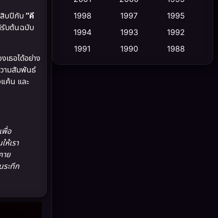
สิบปีกับ
“คี
1998
1997
1995
Cult Film
(5)
ด้รับต้นฉบับ
1994
1993
1992
Culture
(23)
1991
1990
1988
องเธอได้อย่าง
1986
1985
1983
Dance เต้น
(6)
ความสัมพันธ์
างแค้น และ
1982
1981
1978
DC
(2)
1974
1971
1962
Detective สืบสวน
(5)
พื่อ
Detective สืบสวน
(56)
ให้เรา
มคาย
Disaster
(10)
นระทึก
Disney+
(23)
Documentary สารคดี
(91)