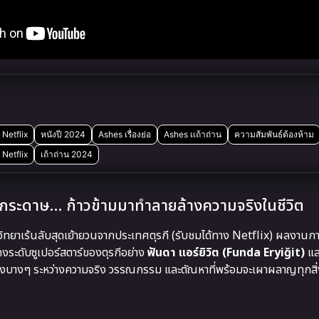
 Netflix
หนังปี 2024
Ashes เรื่องย่อ
Ashes เเถ้าถ่าน
ความสัมพันธ์ต้องห้าม
 Netflix
เถ้าถ่าน 2024
้ากระดาษ… ก้าวข้ามมาทำลายล้างความจริงในชีวิต
ิทยาเร้นลับสุดเย้ายวนจากประเทศตุรกี (รับชมได้ทาง Netflix) ผลงานก
ะดับซูเปอร์สตาร์ของตุรกีอย่าง
ฟันดา แอร์ยิวิต (Funda Eryiğit)
แ
บ่งบางๆ ระหว่างความจริง วรรณกรรม และตัณหาที่พร้อมจะเผาผลาญทุกสิ่