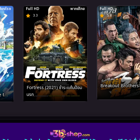
สียงโรง
Full HD
พากย์ไทย
Full HD
3.3
5.8
Breakout Brothers 
Fortress (2021) ชำระแค้นป้อม
นรก
e the
re
์ไปซะ
งห้วง