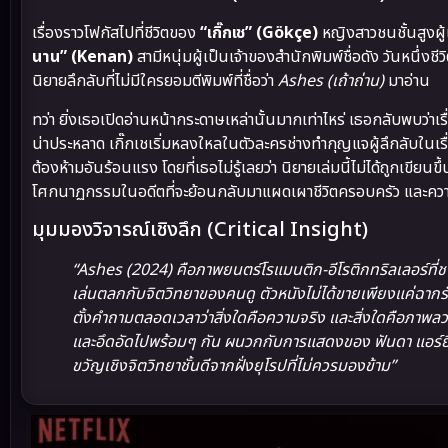
เรื่องราวโฟกัสไปที่ชีวิตของ
“เกิ๊กเช” (Gökçe)
หญิงสาวชนชั้นสูงผู้
นาน” (Kenan)
สามีหนุ่มผู้เป็นเจ้าของสำนักพิมพ์ชื่อดัง วันหนึ่งช
นิยายลึกลับที่ไม่มีใครยอมตีพิมพ์ที่ชื่อว่า
Ashes (เถ้าถ่าน)
มาอ่าน
ทว่า ยิ่งเธอเปิดอ่านหน้ากระดาษเหล่านั้นมากเท่าไหร่ เธอกลับพบว่
น่าประหลาด เกิ๊กเชเริ่มหลงใหลในตัวละครช่างทำกุญแจผู้ลึกลับในเร
ต้องห้ามอันร้อนแรง โดยที่เธอไม่รู้เลยว่า นิยายเล่มนี้ไม่ได้ถูกเข
โศกนาฏกรรมในอดีตที่จะย้อนกลับมาแผดเผาชีวิตครอบครัว และความ
มุมมองวิจารณ์เชิงลึก (Critical Insight)
“Ashes (2024) คือภาพยนตร์โรแมนติก-อีโรติกทริลเลอร์ที่ชา
เล่นตลกกับจิตวิทยาของคนดู ตัวหนังไม่ได้ขายเพียงแค่ฉากรั
ตั้งคำถามตลอดเวลาว่าสิ่งใดคือความจริง และสิ่งใดคือภาพ
และอึดอัดไปพร้อมๆ กัน ผนวกกับการแสดงของ ฟันดา แอร์ยิว
ขวัญเชิงจิตวิทยาชั้นดีจากฝั่งยุโรปที่ไม่ควรมองข้าม”