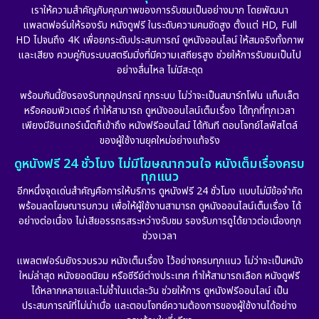
เราให้ความสำคัญกับคุณภาพของการรับชมเป็นอย่างมาก โดยพัฒนา
Epic มหากาพย์
(17)
แพลตฟอร์มให้รองรับ หนังดูฟรี ในระดับความคมชัดสูง ตั้งแต่ HD, Full
HD ไปจนถึง 4K เพื่อยกระดับประสบการณ์ ดูหนังออนไลน์ ให้สมจริงทั้งภาพ
Erotic
(10)
และเสียง ควบคู่กับระบบสตรีมมิ่งที่มีความเสถียรสูง ช่วยให้การรับชมเป็นไป
อย่างลื่นไหล ไม่มีสะดุด
Family ครอบครัว
(223)
พร้อมกันนี้ยังรองรับทุกอุปกรณ์ ทุกระบบ ไม่ว่าจะเป็นสมาร์ทโฟน แท็บเล็ต
หรือคอมพิวเตอร์ ทำให้สามารถ ดูหนังออนไลน์เต็มเรื่อง ได้ทุกที่ทุกเวลา
Fantasy จินตนาการ
(248)
เพียงมีอินเทอร์เน็ตก็เข้าถึง หนังฟรีออนไลน์ ได้ทันที ตอบโจทย์ไลฟ์สไตล์
ของผู้ใช้งานยุคใหม่อย่างแท้จริง
Fiction
(11)
ดูหนังฟรี 24 ชั่วโมง ไม่มีโฆษณากวนใจ หนังเต็มเรื่องครบ
ทุกแนว
Film
(57)
อีกหนึ่งจุดเด่นสำคัญคือการให้บริการ ดูหนังฟรี 24 ชั่วโมง แบบไม่มีข้อจำกัด
พร้อมลดโฆษณารบกวน เพื่อให้ผู้ใช้งานสามารถ ดูหนังออนไลน์เต็มเรื่อง ได้
Gothic
(6)
อย่างต่อเนื่อง ไม่เสียอรรถรสระหว่างรับชม รองรับการดูได้ยาวต่อเนื่องทุก
ช่วงเวลา
Grief
(6)
แพลตฟอร์มยังรวบรวม หนังเต็มเรื่อง ไว้อย่างครบทุกแนว ไม่ว่าจะเป็นหนัง
ใหม่ล่าสุด หนังยอดนิยม หรือซีรีย์ต่างประเทศ ทำให้สามารถเลือก หนังดูฟรี
HBO GO
(10)
ได้หลากหลายและไม่ซ้ำในแต่ละวัน ช่วยให้การ ดูหนังฟรีออนไลน์ เป็น
ประสบการณ์ที่ไม่น่าเบื่อ และตอบโจทย์ความต้องการของผู้ใช้งานได้อย่าง
HBO Max
(2)