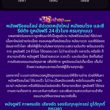
1991
1990
1988
Dance เต้น
(6)
1986
1985
1983
DC
(2)
1982
1981
1978
หนังฟรีออนไลน์ อัปเดตหนังใหม่ หนังชนโรง และซี
1974
1971
1962
Detective สืบสวน
(5)
รีย์ดัง ดูหนังฟรี 24 ชั่วโมง ครบทุกแนว
แพลตฟอร์มของเราถูกพัฒนาให้เป็นศูนย์รวม หนังฟรีออนไลน์ ที่อัปเดต
Detective สืบสวน
(56)
เนื้อหาใหม่อย่างต่อเนื่อง ครอบคลุมทั้งหนังชนโรง หนังมาแรง และซีรีย์ยอด
นิยมจากทั่วโลก เพื่อให้ผู้ใช้งานไม่พลาดทุกกระแสความบันเทิง พร้อมรองรับ
Disaster
(10)
การ ดูหนังฟรี 24 ชั่วโมง ได้ตลอดเวลา ไม่ว่าจะช่วงเช้า กลางวัน หรือดึก ก็
สามารถเข้าถึง หนังดูฟรี ได้อย่างสะดวก รวดเร็ว และต่อเนื่อง อีกทั้งยังมี
Disney+
(21)
การคัดสรรคอนเทนต์คุณภาพ เพื่อให้การ ดูหนังออนไลน์เต็มเรื่อง เต็มไป
ด้วยความสนุกและตอบโจทย์ผู้ใช้งานทุกกลุ่ม
Documentary สารคดี
(91)
นอกจากนี้ ระบบการจัดหมวดหมู่ยังถูกออกแบบมาให้ใช้งานง่าย ช่วยให้ค้นหา
หนังฟรีออนไลน์ ได้รวดเร็ว ไม่ว่าจะเป็นหนังแอคชั่น หนังโรแมนติก หนัง
Drama ดราม่า
(875)
ดราม่า หนังตลก หรือซีรีย์ออนไลน์ยอดฮิต ก็สามารถเลือก ดูหนังฟรี ได้ตรง
ตามความต้องการ ลดเวลาในการค้นหา และเพิ่มความสะดวกในการเข้าถึง
Dystopian
(17)
คอนเทนต์ที่หลากหลายมากยิ่งขึ้น
หนังดูฟรี ภาพคมชัด เสียงชัด รองรับทุกอุปกรณ์ ดูได้ทุกที่
Emotional
(101)
ทุกเวลา