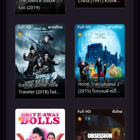
The Silence เงียบให้
China (1991) หวงเฟย
รอด (2019)
หง หมัดบินทะลุเหล็ก
Full HD
พากย์ไทย
Full HD
พากย์ไทย
4.0
6.6
Hotel Transylvania 2
Iceman 2 The Time
(2015) โรงแรมผี หนีไป
Traveler (2018) ไอซ์
พักร้อน ภาค 2
แมน 2
Full HD
ซับไทย
Full HD
ซับไทย
5.4
7.9