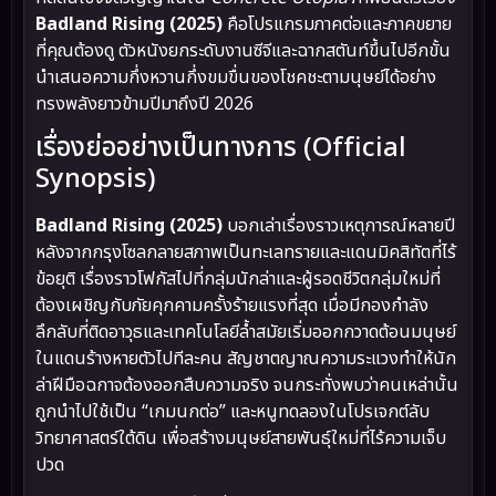
Badland Rising (2025)
คือโปรแกรมภาคต่อและภาคขยาย
ที่คุณต้องดู ตัวหนังยกระดับงานซีจีและฉากสตันท์ขึ้นไปอีกขั้น
นำเสนอความกึ่งหวานกึ่งขมขื่นของโชคชะตามนุษย์ได้อย่าง
ทรงพลังยาวข้ามปีมาถึงปี 2026
เรื่องย่ออย่างเป็นทางการ (Official
Synopsis)
Badland Rising (2025)
บอกเล่าเรื่องราวเหตุการณ์หลายปี
หลังจากกรุงโซลกลายสภาพเป็นทะเลทรายและแดนมิคสิทัตที่ไร้
ข้อยุติ เรื่องราวโฟกัสไปที่กลุ่มนักล่าและผู้รอดชีวิตกลุ่มใหม่ที่
ต้องเผชิญกับภัยคุกคามครั้งร้ายแรงที่สุด เมื่อมีกองกำลัง
ลึกลับที่ติดอาวุธและเทคโนโลยีล้ำสมัยเริ่มออกกวาดต้อนมนุษย์
ในแดนร้างหายตัวไปทีละคน สัญชาตญาณความระแวงทำให้นัก
ล่าฝีมือฉกาจต้องออกสืบความจริง จนกระทั่งพบว่าคนเหล่านั้น
ถูกนำไปใช้เป็น “เกมนกต่อ” และหนูทดลองในโปรเจกต์ลับ
วิทยาศาสตร์ใต้ดิน เพื่อสร้างมนุษย์สายพันธุ์ใหม่ที่ไร้ความเจ็บ
ปวด