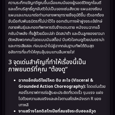
ความระทึกขวัญทวีคูณขึ้นเมื่อแคมป์ของผู้รอดชีวิตถูกโจมตี
และเด็กบริสุทธิ์ถูกจับตัวไปเป็นของเซ่นสังเวย แผนลวงซ้อน
แผนและเกมนกต่อท่ามกลางพายุทรายจึงอุบัติขึ้น ตัวเอกต้อง
จับมือกับพันธมิตรที่ไม่น่าไว้ใจ ออกเดินทางฝ่าฝูงจระเข้ยักษ์
กลายพันธุ์และกองทัพทหารรับจ้างเดนตาย หนังขนฉากแอ็
กชันบ้าพลัง ทั้งสู้ด้วยมือเปล่า มีดสปาต้า และปืนลูกซองยาวมา
ดัดหลังพวกคนโฉดแบบนันสต็อป บีบหัวใจคนดูด้วยปมดราม่า
และการเสียสละ ก่อนจะนำไปสู่ฉากถล่มฐานทัพใต้ดินสุด
อลังการที่จะทำให้คุณลุ้นจนแทบลืมหายใจ!
3 จุดเด่นสำคัญที่ทำให้เรื่องนี้เป็น
ภาพยนตร์ที่คุณ “ต้องดู”
ฉากแอ็กชันดีไซน์โหด ดิบ สะใจ (Visceral &
Grounded Action Choreography):
โดดเด่นด้วย
คอร์โรกราฟการต่อสู้ระยะประชิดที่รวดเร็ว รุนแรง แฝง
ไปด้วยความสมจริงและสะใจตามสไตล์หนังเรท R ของ
เกาหลี
งานสร้างโลกดิสโทเปียที่สมจริงระดับฮอลลีวูด