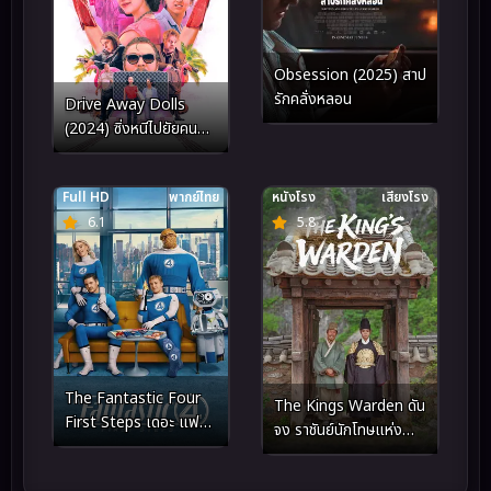
Obsession (2025) สาป
รักคลั่งหลอน
Drive Away Dolls
(2024) ซิ่งหนีไปยัยคน
สวย
Full HD
พากย์ไทย
หนังโรง
เสียงโรง
6.1
5.8
The Fantastic Four
The Kings Warden ดัน
First Steps เดอะ แฟน
จง ราชันย์นักโทษแห่ง
แทสติก 4 จุดเริ่มต้นปฐม
ชองนยองโพ (2026)
บทใหม่ (2025)