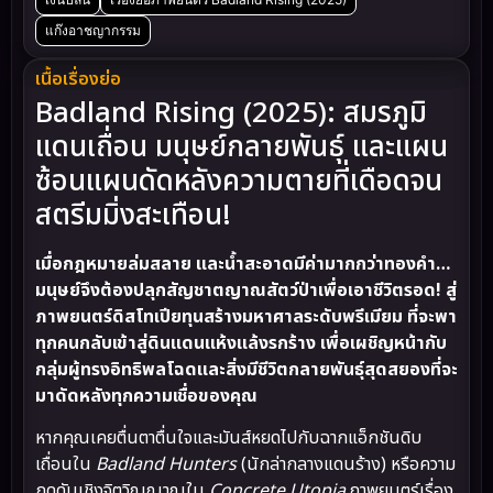
แก๊งอาชญากรรม
เนื้อเรื่องย่อ
Badland Rising (2025): สมรภูมิ
แดนเถื่อน มนุษย์กลายพันธุ์ และแผน
ซ้อนแผนดัดหลังความตายที่เดือดจน
สตรีมมิ่งสะเทือน!
เมื่อกฎหมายล่มสลาย และน้ำสะอาดมีค่ามากกว่าทองคำ…
มนุษย์จึงต้องปลุกสัญชาตญาณสัตว์ป่าเพื่อเอาชีวิตรอด! สู่
ภาพยนตร์ดิสโทเปียทุนสร้างมหาศาลระดับพรีเมียม ที่จะพา
ทุกคนกลับเข้าสู่ดินแดนแห้งแล้งรกร้าง เพื่อเผชิญหน้ากับ
กลุ่มผู้ทรงอิทธิพลโฉดและสิ่งมีชีวิตกลายพันธุ์สุดสยองที่จะ
มาดัดหลังทุกความเชื่อของคุณ
หากคุณเคยตื่นตาตื่นใจและมันส์หยดไปกับฉากแอ็กชันดิบ
เถื่อนใน
Badland Hunters
(นักล่ากลางแดนร้าง) หรือความ
กดดันเชิงจิตวิญญาณใน
Concrete Utopia
ภาพยนตร์เรื่อง