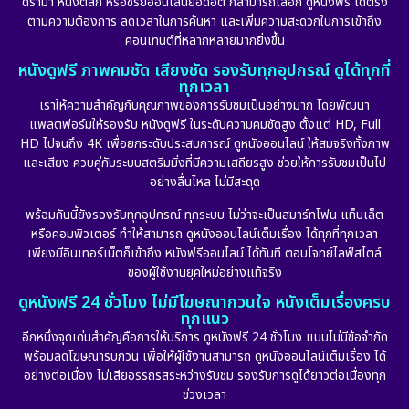
ดราม่า หนังตลก หรือซีรีย์ออนไลน์ยอดฮิต ก็สามารถเลือก ดูหนังฟรี ได้ตรง
ตามความต้องการ ลดเวลาในการค้นหา และเพิ่มความสะดวกในการเข้าถึง
Dystopian
(17)
คอนเทนต์ที่หลากหลายมากยิ่งขึ้น
หนังดูฟรี ภาพคมชัด เสียงชัด รองรับทุกอุปกรณ์ ดูได้ทุกที่
Emotional
(101)
ทุกเวลา
เราให้ความสำคัญกับคุณภาพของการรับชมเป็นอย่างมาก โดยพัฒนา
Epic มหากาพย์
(17)
แพลตฟอร์มให้รองรับ หนังดูฟรี ในระดับความคมชัดสูง ตั้งแต่ HD, Full
HD ไปจนถึง 4K เพื่อยกระดับประสบการณ์ ดูหนังออนไลน์ ให้สมจริงทั้งภาพ
Erotic
(10)
และเสียง ควบคู่กับระบบสตรีมมิ่งที่มีความเสถียรสูง ช่วยให้การรับชมเป็นไป
อย่างลื่นไหล ไม่มีสะดุด
Family ครอบครัว
(226)
พร้อมกันนี้ยังรองรับทุกอุปกรณ์ ทุกระบบ ไม่ว่าจะเป็นสมาร์ทโฟน แท็บเล็ต
หรือคอมพิวเตอร์ ทำให้สามารถ ดูหนังออนไลน์เต็มเรื่อง ได้ทุกที่ทุกเวลา
Fantasy จินตนาการ
(256)
เพียงมีอินเทอร์เน็ตก็เข้าถึง หนังฟรีออนไลน์ ได้ทันที ตอบโจทย์ไลฟ์สไตล์
ของผู้ใช้งานยุคใหม่อย่างแท้จริง
Fiction
(11)
ดูหนังฟรี 24 ชั่วโมง ไม่มีโฆษณากวนใจ หนังเต็มเรื่องครบ
ทุกแนว
Film
(57)
อีกหนึ่งจุดเด่นสำคัญคือการให้บริการ ดูหนังฟรี 24 ชั่วโมง แบบไม่มีข้อจำกัด
พร้อมลดโฆษณารบกวน เพื่อให้ผู้ใช้งานสามารถ ดูหนังออนไลน์เต็มเรื่อง ได้
Gothic
(6)
อย่างต่อเนื่อง ไม่เสียอรรถรสระหว่างรับชม รองรับการดูได้ยาวต่อเนื่องทุก
ช่วงเวลา