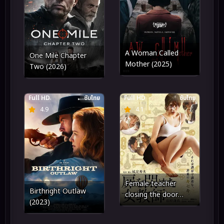
A Woman Called
One Mile Chapter
Mother (2025)
Two (2026)
Full HD
ซับไทย
Full HD
ซับไทย
4.9
4.1
Female teacher
Birthright Outlaw
closing the door
(2023)
(2021)