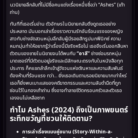
นวนิยายลึกลับที่ไม่มีชื่อคนแต่งเรื่องหนึ่งชื่อว่า “Ashes” (เถ้า
ถ่าน)
ทันทีที่เธอเริ่มอ่าน ตัวอักษรในนิยายกลับดึงดูดเธออย่าง
ประหลาด มันบอกเล่าเรื่องราวความรักอันร้อนแรงของหญิง
สาวกับช่างจัดสวนหนุ่มลึกลับผู้มีรอยสักรูปนกฟีนิกซ์ ความ
หมกมุ่นทำให้อยากรู้ว่าเรื่องนี้มีจริงหรือไม่ เธอจึงเริ่มออกสืบหา
ตัวตนของชายในนิยายจนได้พบกับ
“อาลี”
ช่างซ่อมรถหนุ่ม
มาดเซอร์ที่มีตัวตนอยู่จริงและมีลักษณะตรงกับในหนังสือทุก
ประการ ก็คแชถลำลึกเข้าสู่วังวนแห่งตัณหาและความสัมพันธ์
ต้องห้ามที่ร้อนแรง ทว่า… ยิ่งเธอเดินตามรอยนิยายมากเท่าไหร่
เธอก็ยิ่งพบเบาะแสของคดีฆาตกรรมและความลับดำมืดที่ถูก
ซ่อนไว้ในกองเถ้าถ่าน ซึ่งอาจทำลายชีวิตครอบครัวและตัวเธอ
เองจนไม่เหลือซาก
ทำไม Ashes (2024) ถึงเป็นภาพยนตร์
ระทึกขวัญที่ชวนให้ติดตาม?
การเล่าเรื่องแบบคู่ขนาน (Story-Within-a-