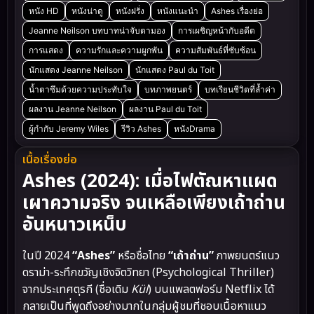
หนัง HD
หนังน่าดู
หนังฝรั่ง
หนังแนะนำ
Ashes เรื่องย่อ
Jeanne Neilson บทบาทน่าจับตามอง
การเผชิญหน้ากับอดีต
การแสดง
ความรักและความผูกพัน
ความสัมพันธ์ที่ซับซ้อน
นักแสดง Jeanne Neilson
นักแสดง Paul du Toit
น้ำตาซึมด้วยความประทับใจ
บทภาพยนตร์
บทเรียนชีวิตที่ล้ำค่า
ผลงาน Jeanne Neilson
ผลงาน Paul du Toit
ผู้กำกับ Jeremy Wiles
รีวิว Ashes
หนังDrama
เนื้อเรื่องย่อ
Ashes (2024): เมื่อไฟตัณหาแผด
เผาความจริง จนเหลือเพียงเถ้าถ่าน
อันหนาวเหน็บ
ในปี 2024
“Ashes”
หรือชื่อไทย
“เถ้าถ่าน”
ภาพยนตร์แนว
ดราม่า-ระทึกขวัญเชิงจิตวิทยา (Psychological Thriller)
จากประเทศตุรกี (ชื่อเดิม
Kül
) บนแพลตฟอร์ม Netflix ได้
กลายเป็นที่พูดถึงอย่างมากในกลุ่มผู้ชมที่ชอบเนื้อหาแนว