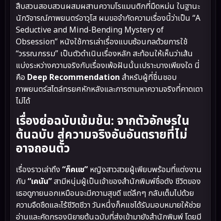
สืบสวนสอบสวนผสมผสานความโรแมนติกที่มืดหม่น ในฐานะ
นักวิจารณ์ภาพยนตร์อาวุโส ผมขอจำกัดความเรื่องนี้ว่าเป็น “A
Seductive and Mind-Bending Mystery of
Obsession” หนังใช้การเล่าเรื่องแบบซ้อนกลด้วยการใช้
“วรรณกรรม” เป็นตัวดำเนินเรื่องหลัก สะท้อนให้เห็นว่าเส้น
แบ่งระหว่างความจริงกับเรื่องเพ้อฝันนั้นเปราะบางเพียงใด นี่
คือ
Deep Recommendation
สำหรับผู้ที่ชื่นชอบ
ภาพยนตร์สไตล์ทรยศหักหลังและการตามหาความจริงที่คาดเดา
ไม่ได้
เรื่องย่อฉบับเข้มข้น: จากตัวอักษรใน
ต้นฉบับ สู่ความจริงอันอันตรายที่ไม่
อาจถอนตัว
เรื่องราวเล่าถึง
“ก็คแช”
หญิงสาวสวยผู้เพียบพร้อมที่แต่งงาน
กับ
“เคนัน”
สามีหนุ่มผู้เป็นเจ้าของสำนักพิมพ์ชื่อดัง ชีวิตของ
เธอดูภายนอกเหมือนจะมีความสุขดี แต่ลึกๆ กลับเต็มไปด้วย
ความจืดชืดและไร้ชีวิตชีวา วันหนึ่งก็คแชได้รับมอบหมายให้ช่วย
อ่านและคัดกรองนิยายต้นฉบับที่ส่งเข้ามายังสำนักพิมพ์ โดยมี