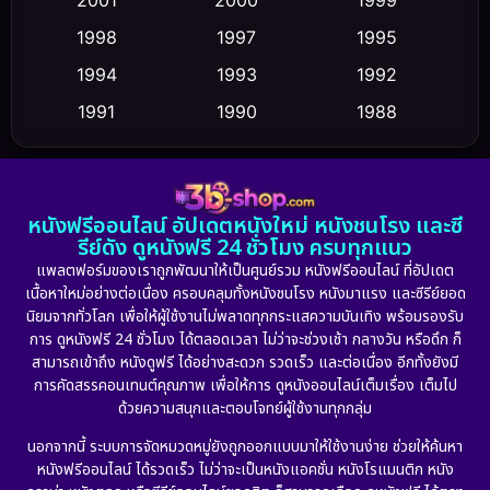
2001
2000
1999
Cult Film
(5)
1998
1997
1995
Culture
1994
1993
1992
(23)
1991
1990
1988
Dance เต้น
(6)
1986
1985
1983
DC
(2)
1982
1981
1978
หนังฟรีออนไลน์ อัปเดตหนังใหม่ หนังชนโรง และซี
1974
1971
1962
Detective สืบสวน
(5)
รีย์ดัง ดูหนังฟรี 24 ชั่วโมง ครบทุกแนว
แพลตฟอร์มของเราถูกพัฒนาให้เป็นศูนย์รวม หนังฟรีออนไลน์ ที่อัปเดต
Detective สืบสวน
(56)
เนื้อหาใหม่อย่างต่อเนื่อง ครอบคลุมทั้งหนังชนโรง หนังมาแรง และซีรีย์ยอด
นิยมจากทั่วโลก เพื่อให้ผู้ใช้งานไม่พลาดทุกกระแสความบันเทิง พร้อมรองรับ
Disaster
(10)
การ ดูหนังฟรี 24 ชั่วโมง ได้ตลอดเวลา ไม่ว่าจะช่วงเช้า กลางวัน หรือดึก ก็
สามารถเข้าถึง หนังดูฟรี ได้อย่างสะดวก รวดเร็ว และต่อเนื่อง อีกทั้งยังมี
Disney+
(23)
การคัดสรรคอนเทนต์คุณภาพ เพื่อให้การ ดูหนังออนไลน์เต็มเรื่อง เต็มไป
ด้วยความสนุกและตอบโจทย์ผู้ใช้งานทุกกลุ่ม
Documentary สารคดี
(91)
นอกจากนี้ ระบบการจัดหมวดหมู่ยังถูกออกแบบมาให้ใช้งานง่าย ช่วยให้ค้นหา
หนังฟรีออนไลน์ ได้รวดเร็ว ไม่ว่าจะเป็นหนังแอคชั่น หนังโรแมนติก หนัง
Drama ดราม่า
(887)