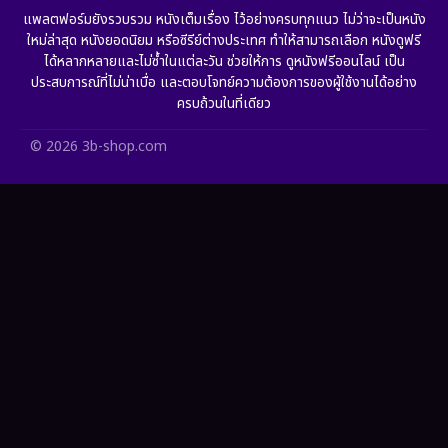
Grief
(6)
แพลตฟอร์มยังรวบรวม หนังเต็มเรื่อง ไว้อย่างครบทุกแนว ไม่ว่าจะเป็นหนัง
ใหม่ล่าสุด หนังยอดนิยม หรือซีรีย์ต่างประเทศ ทำให้สามารถเลือก หนังดูฟรี
HBO GO
(11)
ได้หลากหลายและไม่ซ้ำในแต่ละวัน ช่วยให้การ ดูหนังฟรีออนไลน์ เป็น
ประสบการณ์ที่ไม่น่าเบื่อ และตอบโจทย์ความต้องการของผู้ใช้งานได้อย่าง
HBO Max
(2)
ครบถ้วนในที่เดียว
Healing
(11)
© 2026 3b-shop.com
Heist
(7)
Historical
(25)
History ประวัติศาสตร์
(62)
Holiday
(2)
Horror สยองขวัญ
(391)
Human
(52)