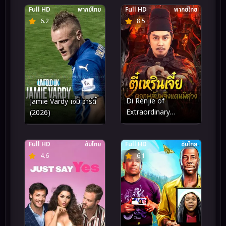
Full HD
พากย์ไทย
Full HD
พากย์ไทย
6.2
8.5
Di Renjie of
Jamie Vardy เจมี่ วาร์ดี้
Extraordinary
(2026)
Flowers On The
Faramita ตี๋เหรินเจี๋ย
Full HD
ซับไทย
Full HD
ซับไทย
ดอกพลับพลึงแดนพิศวง
(2026)
4.6
6.1