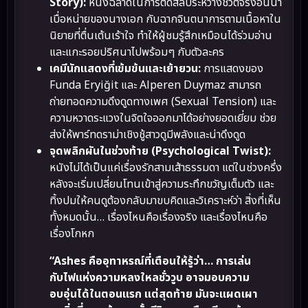
Story):
หนังฉลาดในการตัดสลับระหว่างชีวิตจริงอันน่า
เบื่อหน่ายของนางเอก กับฉากจินตนาการตามเนื้อหาใน
นิยายที่ตื่นเต้นเร้าใจ ทำให้ผู้ชมรู้สึกเหมือนได้ร่วมอ่าน
และแกะรอยปริศนาไปพร้อมๆ กับตัวละคร
เคมีนักแสดงที่เข้มข้นและเย้ายวน:
การแสดงของ
Funda Eryiğit และ Alperen Duymaz สามารถ
ถ่ายทอดความดึงดูดทางเพศ (Sexual Tension) และ
ความหวาดระแวงในจิตใจออกมาได้อย่างยอดเยี่ยม ช่วย
ส่งให้พาร์ทดราม่าเชิงชู้สาวดูมีพลังและน่าดึงดูด
จุดพลิกผันในช่วงท้าย (Psychological Twist):
หนังไม่ได้เป็นแค่เรื่องรักสามเส้าธรรมดา แต่ในช่วงครึ่ง
หลังจะเริ่มเปลี่ยนโทนเข้าสู่ความระทึกขวัญเต็มตัว และ
ทิ้งปมให้คนดูต้องกลับมาขบคิดและวิเคราะห์ว่า สิ่งที่เห็น
ทั้งหมดนั้น… เรื่องไหนคือเรื่องจริง และเรื่องไหนคือ
เรื่องโกหก
“Ashes คืออุทาหรณ์ที่เตือนให้รู้ว่า… การเล่น
กับไฟแห่งความหลงใหลชั่ววูบ อาจมอบความ
อบอุ่นได้ในตอนแรก แต่สุดท้าย มันจะแผดเผา