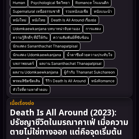
Human
Psychological จิตวิทยา
Romance โรแมนติก
Supernatural เหนือธรรมชาติ
รวมหนังเอเชีย
หนังแนะนำ
หนังใหม่
หนังไทย
Death Is All Around เรื่องย่อ
Udomkaewkanjana บทบาทน่าจับตามอง
การแสดง
ความรู้สึกดีๆ ที่มีให้กัน
ความสัมพันธ์ที่ซับซ้อน
นักแสดง Sananthachat Thanapatpisal
นักแสดง Udomkaewkanjana
น้ำตาซึมด้วยความประทับใจ
บทภาพยนตร์
ผลงาน Sananthachat Thanapatpisal
ผลงาน Udomkaewkanjana
ผู้กำกับ Thananat Sukchareon
พรหมลิขิตขีดเส้น
รีวิว Death Is All Around
หนังRomance
หัวใจที่ตามหาคำตอบ
เนื้อเรื่องย่อ
Death Is All Around (2023):
ปรัชญาชีวิตในมรณาคาเฟ่ เมื่อความ
ตายไม่ใช่ทางออก แต่คือจุดเริ่มต้น