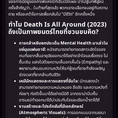
ของการมีอยู่ของคาเฟ่แห่งนี้ก็เริ่มเปิดเผย นำไปสู่บทพิสูจน์
ครั้งสำคัญว่า… ในท้ายที่สุดแล้ว พวกเขาจะเลือกจมอยู่กับความ
ตาย หรือจะคว้าโอกาสเพื่อกลับไป “มีชีวิต” อีกครั้งหนึ่ง
ทำไม Death Is All Around (2023)
ถึงเป็นภาพยนตร์ไทยที่ชวนขบคิด?
การกล้าหยิบยกประเด็น Mental Health มาเล่าใน
แง่มุมแฟนตาซี:
หนังสามารถถ่ายทอดสภาวะจิตใจของ
คนที่อยากสิ้นอายุขัยออกมาได้อย่างเข้าใจและซื่อตรง ไม่
ตื้นเขิน แฝงไปด้วยความเห็นอกเห็นใจ (Empathy) และ
พยายามส่งมอบความหวังให้แก่ผู้ชมที่อาจกำลังเผชิญ
ช่วงเวลาที่ยากลำบกับชีวิต
เคมีนักแสดงและการแสดงที่จับใจ:
นักแสดงนำ
สามารถถ่ายทอดความหม่นหมอง อึดอัด และความหวังที่
ค่อยๆ ก่อตัวขึ้นมาได้อย่างมีมิติ ฉากดราม่าบีบคั้น
อารมณ์ทำออกมาได้น่าประทับใจและเรียกน้ำตาได้ดี
งานสร้างและโปรดักชันที่มีเอกลักษณ์
(Atmospheric Visuals):
การออกแบบฉากมรณา