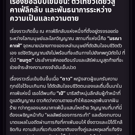
เรื่องย่อฉบับเข้มข้น: ตั๋วเที่ยวเดียวสู่
คาเฟ่ลึกลับ และพันธนาการระหว่าง
ความเป็นและความตาย
เรื่องราวเกิดขึ้น ณ คาเฟ่ลึกลับแห่งหนึ่งที่ตั้งอยู่ตรงรอยต่อ
ระหว่างโลกมนุษย์และโลกวิญญาณ สถานที่แห่งนี้คือ
“มรณา
คาเฟ่”
จุดหมายปลายทางของเหล่ามนุษย์ที่ตัดสินใจจบชีวิตตัว
เอง แต่จิตวิญญาณยังไม่พร้อมที่จะเดินทางไปยังภพภูมิถัดไป ที่
นี่มี
“ยมทูต”
ประจำคาเฟ่คอยต้อนรับและเสิร์ฟเมนูสุดท้ายที่จะ
ช่วยชำระล้างความทรงจำอันเจ็บปวด
เรื่องราวเริ่มเข้มข้นขึ้นเมื่อ
“ดาว”
หญิงสาวผู้แบกรับความ
ทุกข์ใจไว้จนเกินทน ได้ตัดสินใจจบชีวิตตนเองและตื่นขึ้นมาใน
คาเฟ่แห่งนี้ เธอได้พบกับ
“เป้”
บาริสต้าหนุ่มลึกลับผู้ทำหน้าที่
ดูแลวิญญาณ ดาวคิดว่าความตายจะทำให้เธอหลุดพ้นจากฝัน
ร้าย ทว่ากฎของมรณาคาเฟ่นั้นแสนโหดร้าย วิญญาณที่มาที่นี่
ต้องเผชิญหน้ากับ “ผลลัพธ์ของการกระทำ” และต้องทบทวน
บาดแผลในอดีตผ่านภารกิจที่คาเฟ่มอบให้ ยิ่งดาวและเป้ได้ใกล้
ชิดกัน ความลับเกี่ยวกับอดีตชาติของทั้งคู่และเหตุผลที่แท้จริง