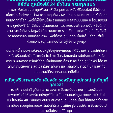
รีย์ดัง ดูหนังฟรี 24 ชั่วโมง ครบทุกแนว
แพลตฟอร์มของเราถูกพัฒนาให้เป็นศูนย์รวม หนังฟรีออนไลน์ ที่อัปเดต
Detective สืบสวน
(56)
เนื้อหาใหม่อย่างต่อเนื่อง ครอบคลุมทั้งหนังชนโรง หนังมาแรง และซีรีย์ยอด
นิยมจากทั่วโลก เพื่อให้ผู้ใช้งานไม่พลาดทุกกระแสความบันเทิง พร้อมรองรับ
Disaster
(11)
การ ดูหนังฟรี 24 ชั่วโมง ได้ตลอดเวลา ไม่ว่าจะช่วงเช้า กลางวัน หรือดึก ก็
สามารถเข้าถึง หนังดูฟรี ได้อย่างสะดวก รวดเร็ว และต่อเนื่อง อีกทั้งยังมี
Disney+
(24)
การคัดสรรคอนเทนต์คุณภาพ เพื่อให้การ ดูหนังออนไลน์เต็มเรื่อง เต็มไป
ด้วยความสนุกและตอบโจทย์ผู้ใช้งานทุกกลุ่ม
Documentary สารคดี
(93)
นอกจากนี้ ระบบการจัดหมวดหมู่ยังถูกออกแบบมาให้ใช้งานง่าย ช่วยให้ค้นหา
หนังฟรีออนไลน์ ได้รวดเร็ว ไม่ว่าจะเป็นหนังแอคชั่น หนังโรแมนติก หนัง
Drama ดราม่า
(914)
ดราม่า หนังตลก หรือซีรีย์ออนไลน์ยอดฮิต ก็สามารถเลือก ดูหนังฟรี ได้ตรง
ตามความต้องการ ลดเวลาในการค้นหา และเพิ่มความสะดวกในการเข้าถึง
Dystopian
(17)
คอนเทนต์ที่หลากหลายมากยิ่งขึ้น
หนังดูฟรี ภาพคมชัด เสียงชัด รองรับทุกอุปกรณ์ ดูได้ทุกที่
Emotional
(101)
ทุกเวลา
เราให้ความสำคัญกับคุณภาพของการรับชมเป็นอย่างมาก โดยพัฒนา
Epic มหากาพย์
(17)
แพลตฟอร์มให้รองรับ หนังดูฟรี ในระดับความคมชัดสูง ตั้งแต่ HD, Full
HD ไปจนถึง 4K เพื่อยกระดับประสบการณ์ ดูหนังออนไลน์ ให้สมจริงทั้งภาพ
Erotic
(18)
และเสียง ควบคู่กับระบบสตรีมมิ่งที่มีความเสถียรสูง ช่วยให้การรับชมเป็นไป
อย่างลื่นไหล ไม่มีสะดุด