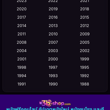
2023
2022
2021
Classic หนังคลาสสิก
(23)
2020
2019
2018
2017
2016
2015
Comedy ตลก
(479)
2014
2013
2012
Coming-of-age ชีวิตวัยรุ่น
(43)
2011
2010
2009
Conspiracy
(2)
2008
2007
2005
2004
2003
2002
Crime อาชญากรรม
(359)
2001
2000
1999
Cult Film
(5)
1998
1997
1995
Culture
1994
1993
1992
(23)
1991
1990
1988
Dance เต้น
(6)
1986
1985
1983
DC
(2)
1982
1981
1978
หนังฟรีออนไลน์ อัปเดตหนังใหม่ หนังชนโรง และซี
1974
1971
1962
Detective สืบสวน
(5)