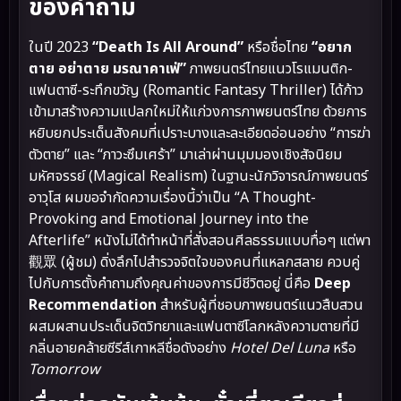
ของคำถาม
ในปี 2023
“Death Is All Around”
หรือชื่อไทย
“อยาก
ตาย อย่าตาย มรณาคาเฟ่”
ภาพยนตร์ไทยแนวโรแมนติก-
แฟนตาซี-ระทึกขวัญ (Romantic Fantasy Thriller) ได้ก้าว
เข้ามาสร้างความแปลกใหม่ให้แก่วงการภาพยนตร์ไทย ด้วยการ
หยิบยกประเด็นสังคมที่เปราะบางและละเอียดอ่อนอย่าง “การฆ่า
ตัวตาย” และ “ภาวะซึมเศร้า” มาเล่าผ่านมุมมองเชิงสัจนิยม
มหัศจรรย์ (Magical Realism) ในฐานะนักวิจารณ์ภาพยนตร์
อาวุโส ผมขอจำกัดความเรื่องนี้ว่าเป็น “A Thought-
Provoking and Emotional Journey into the
Afterlife” หนังไม่ได้ทำหน้าที่สั่งสอนศีลธรรมแบบทื่อๆ แต่พา
觀眾 (ผู้ชม) ดิ่งลึกไปสำรวจจิตใจของคนที่แหลกสลาย ควบคู่
ไปกับการตั้งคำถามถึงคุณค่าของการมีชีวิตอยู่ นี่คือ
Deep
Recommendation
สำหรับผู้ที่ชอบภาพยนตร์แนวสืบสวน
ผสมผสานประเด็นจิตวิทยาและแฟนตาซีโลกหลังความตายที่มี
กลิ่นอายคล้ายซีรีส์เกาหลีชื่อดังอย่าง
Hotel Del Luna
หรือ
Tomorrow