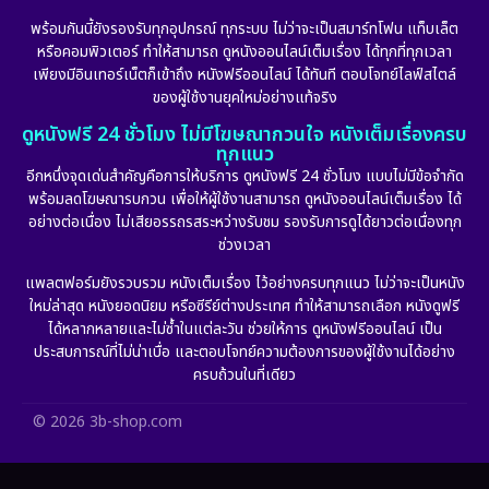
Family ครอบครัว
(228)
พร้อมกันนี้ยังรองรับทุกอุปกรณ์ ทุกระบบ ไม่ว่าจะเป็นสมาร์ทโฟน แท็บเล็ต
หรือคอมพิวเตอร์ ทำให้สามารถ ดูหนังออนไลน์เต็มเรื่อง ได้ทุกที่ทุกเวลา
Fantasy จินตนาการ
(269)
เพียงมีอินเทอร์เน็ตก็เข้าถึง หนังฟรีออนไลน์ ได้ทันที ตอบโจทย์ไลฟ์สไตล์
ของผู้ใช้งานยุคใหม่อย่างแท้จริง
Fiction
(11)
ดูหนังฟรี 24 ชั่วโมง ไม่มีโฆษณากวนใจ หนังเต็มเรื่องครบ
ทุกแนว
Film
(57)
อีกหนึ่งจุดเด่นสำคัญคือการให้บริการ ดูหนังฟรี 24 ชั่วโมง แบบไม่มีข้อจำกัด
พร้อมลดโฆษณารบกวน เพื่อให้ผู้ใช้งานสามารถ ดูหนังออนไลน์เต็มเรื่อง ได้
Gothic
(6)
อย่างต่อเนื่อง ไม่เสียอรรถรสระหว่างรับชม รองรับการดูได้ยาวต่อเนื่องทุก
ช่วงเวลา
Grief
(6)
แพลตฟอร์มยังรวบรวม หนังเต็มเรื่อง ไว้อย่างครบทุกแนว ไม่ว่าจะเป็นหนัง
ใหม่ล่าสุด หนังยอดนิยม หรือซีรีย์ต่างประเทศ ทำให้สามารถเลือก หนังดูฟรี
HBO GO
(11)
ได้หลากหลายและไม่ซ้ำในแต่ละวัน ช่วยให้การ ดูหนังฟรีออนไลน์ เป็น
ประสบการณ์ที่ไม่น่าเบื่อ และตอบโจทย์ความต้องการของผู้ใช้งานได้อย่าง
HBO Max
(2)
ครบถ้วนในที่เดียว
Healing
(11)
© 2026 3b-shop.com
Heist
(7)