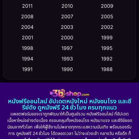
Coming-of-age ชีวิตวัยรุ่น
(43)
2011
2010
2009
Conspiracy
(2)
2008
2007
2005
2004
2003
2002
Crime อาชญากรรม
(355)
2001
2000
1999
Cult Film
(5)
1998
1997
1995
Culture
1994
1993
1992
(23)
1991
1990
1988
Dance เต้น
(6)
1986
1985
1983
DC
(2)
1982
1981
1978
หนังฟรีออนไลน์ อัปเดตหนังใหม่ หนังชนโรง และซี
1974
1971
1962
Detective สืบสวน
(5)
รีย์ดัง ดูหนังฟรี 24 ชั่วโมง ครบทุกแนว
แพลตฟอร์มของเราถูกพัฒนาให้เป็นศูนย์รวม หนังฟรีออนไลน์ ที่อัปเดต
Detective สืบสวน
(56)
เนื้อหาใหม่อย่างต่อเนื่อง ครอบคลุมทั้งหนังชนโรง หนังมาแรง และซีรีย์ยอด
นิยมจากทั่วโลก เพื่อให้ผู้ใช้งานไม่พลาดทุกกระแสความบันเทิง พร้อมรองรับ
Disaster
(10)
การ ดูหนังฟรี 24 ชั่วโมง ได้ตลอดเวลา ไม่ว่าจะช่วงเช้า กลางวัน หรือดึก ก็