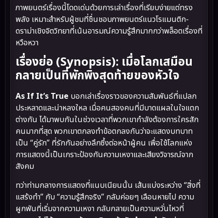
ภาพยนตร์เรื่องนี้โดดเด่นด้วยการเล่าเรื่องที่เรียบง่ายแต่ทรง
พลัง เหมาะสำหรับผู้ชมที่ชื่นชอบภาพยนตร์แนวโรแมนติก-
ดราม่าเชิงจิตวิทยาที่เน้นอารมณ์ความรู้สึกมากกว่าพล็อตเรื่องที่
หวือหวา
เรื่องย่อ (Synopsis): เมื่อโลกเสมือน
กลายเป็นที่พักพิงสุดท้ายของหัวใจ
As If It’s True
บอกเล่าเรื่องราวของความสัมพันธ์ที่แปลก
ประหลาดและน่าหลงใหล เมื่อคนสองคนที่มีบาดแผลในใจแตก
ต่างกัน ได้มาพบกันในช่วงเวลาที่พวกเขากำลังต้องการใครสัก
คนมากที่สุด พวกเขาตกลงทำข้อตกลงกันว่าจะแสดงบทบาท
เป็น “คู่รัก” ที่รักกันอย่างลึกซึ้งต่อหน้าผู้คน เพื่อใช้โลกแห่ง
การแสดงนี้เป็นเกราะป้องกันความเหงาและเสียงวิจารณ์จาก
สังคม
ทว่าท่ามกลางการแสดงที่แนบเนียนนั้น เส้นแบ่งระหว่าง “สิ่งที่
แสร้งทำ” กับ “ความรู้สึกจริง” กลับค่อยๆ เลือนหายไป ความ
ผูกพันที่เริ่มจากความเหงา กลับกลายเป็นความหวั่นไหวที่