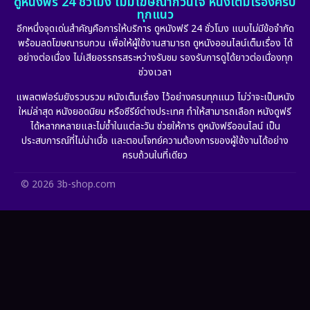
ดูหนังฟรี 24 ชั่วโมง ไม่มีโฆษณากวนใจ หนังเต็มเรื่องครบ
ทุกแนว
Film
(57)
อีกหนึ่งจุดเด่นสำคัญคือการให้บริการ ดูหนังฟรี 24 ชั่วโมง แบบไม่มีข้อจำกัด
พร้อมลดโฆษณารบกวน เพื่อให้ผู้ใช้งานสามารถ ดูหนังออนไลน์เต็มเรื่อง ได้
Gothic
(6)
อย่างต่อเนื่อง ไม่เสียอรรถรสระหว่างรับชม รองรับการดูได้ยาวต่อเนื่องทุก
ช่วงเวลา
Grief
(6)
แพลตฟอร์มยังรวบรวม หนังเต็มเรื่อง ไว้อย่างครบทุกแนว ไม่ว่าจะเป็นหนัง
ใหม่ล่าสุด หนังยอดนิยม หรือซีรีย์ต่างประเทศ ทำให้สามารถเลือก หนังดูฟรี
HBO GO
(11)
ได้หลากหลายและไม่ซ้ำในแต่ละวัน ช่วยให้การ ดูหนังฟรีออนไลน์ เป็น
ประสบการณ์ที่ไม่น่าเบื่อ และตอบโจทย์ความต้องการของผู้ใช้งานได้อย่าง
HBO Max
(2)
ครบถ้วนในที่เดียว
Healing
(11)
© 2026 3b-shop.com
Heist
(7)
Historical
(25)
History ประวัติศาสตร์
(63)
Holiday
(2)