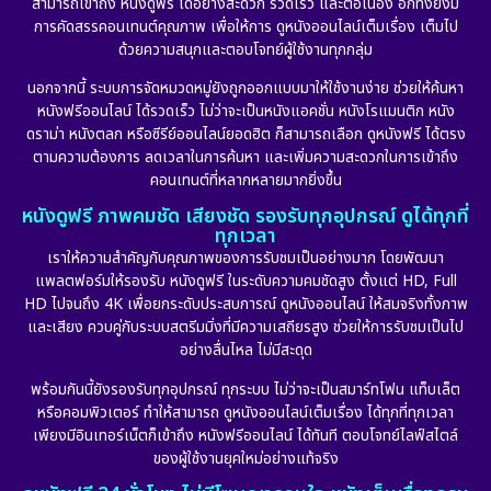
สามารถเข้าถึง หนังดูฟรี ได้อย่างสะดวก รวดเร็ว และต่อเนื่อง อีกทั้งยังมี
Disney+
(24)
การคัดสรรคอนเทนต์คุณภาพ เพื่อให้การ ดูหนังออนไลน์เต็มเรื่อง เต็มไป
ด้วยความสนุกและตอบโจทย์ผู้ใช้งานทุกกลุ่ม
Documentary สารคดี
(92)
นอกจากนี้ ระบบการจัดหมวดหมู่ยังถูกออกแบบมาให้ใช้งานง่าย ช่วยให้ค้นหา
หนังฟรีออนไลน์ ได้รวดเร็ว ไม่ว่าจะเป็นหนังแอคชั่น หนังโรแมนติก หนัง
Drama ดราม่า
(898)
ดราม่า หนังตลก หรือซีรีย์ออนไลน์ยอดฮิต ก็สามารถเลือก ดูหนังฟรี ได้ตรง
ตามความต้องการ ลดเวลาในการค้นหา และเพิ่มความสะดวกในการเข้าถึง
Dystopian
(17)
คอนเทนต์ที่หลากหลายมากยิ่งขึ้น
หนังดูฟรี ภาพคมชัด เสียงชัด รองรับทุกอุปกรณ์ ดูได้ทุกที่
Emotional
(101)
ทุกเวลา
เราให้ความสำคัญกับคุณภาพของการรับชมเป็นอย่างมาก โดยพัฒนา
Epic มหากาพย์
(17)
แพลตฟอร์มให้รองรับ หนังดูฟรี ในระดับความคมชัดสูง ตั้งแต่ HD, Full
HD ไปจนถึง 4K เพื่อยกระดับประสบการณ์ ดูหนังออนไลน์ ให้สมจริงทั้งภาพ
Erotic
(10)
และเสียง ควบคู่กับระบบสตรีมมิ่งที่มีความเสถียรสูง ช่วยให้การรับชมเป็นไป
อย่างลื่นไหล ไม่มีสะดุด
Family ครอบครัว
(227)
พร้อมกันนี้ยังรองรับทุกอุปกรณ์ ทุกระบบ ไม่ว่าจะเป็นสมาร์ทโฟน แท็บเล็ต
หรือคอมพิวเตอร์ ทำให้สามารถ ดูหนังออนไลน์เต็มเรื่อง ได้ทุกที่ทุกเวลา
Fantasy จินตนาการ
(265)
เพียงมีอินเทอร์เน็ตก็เข้าถึง หนังฟรีออนไลน์ ได้ทันที ตอบโจทย์ไลฟ์สไตล์
ของผู้ใช้งานยุคใหม่อย่างแท้จริง
Fiction
(11)