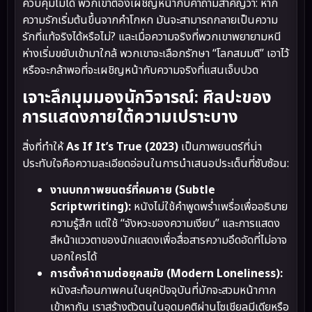
ควบคุมไม่ได้ พวกเขาต้องเผชิญหน้ากับคำถามสำคัญว่า: หาก
ความรักเริ่มต้นขึ้นจากคำโกหก มันจะสามารถกลายเป็นความ
รักที่แท้จริงได้หรือไม่? และเมื่อความจริงที่พวกเขาพยายามหนี
ห่างเริ่มขยับเข้ามาใกล้ พวกเขาจะเลือกรักษา “โลกสมมติ” เอาไว้
หรือจะกล้าพอที่จะเผชิญหน้ากับความจริงที่แสนเจ็บปวด
เจาะลึกมุมมองนักวิจารณ์: ศิลปะของ
การแสดงภายใต้ความเปราะบาง
สิ่งที่ทำให้
As If It’s True (2023)
เป็นภาพยนตร์ที่น่า
ประทับใจคือความละเอียดอ่อนในการนำเสนอประเด็นที่ซับซ้อน:
งานบทภาพยนตร์ที่คมคาย (Subtle
Scriptwriting):
หนังไม่ใช้คำพูดพร่ำเพรื่อเพื่ออธิบาย
ความรู้สึก แต่ใช้ “จังหวะของความเงียบ” และการแสดง
สีหน้าแววตาของนักแสดงเพื่อสื่อสารความอึดอัดที่ไม่อาจ
บอกใครได้
การตั้งคำถามต่อยุคสมัย (Modern Loneliness):
หนังสะท้อนภาพคนในยุคปัจจุบันที่มักจะสวมหน้ากาก
เข้าหากัน เราสร้างตัวตนในอุดมคติผ่านโซเชียลมีเดียหรือ