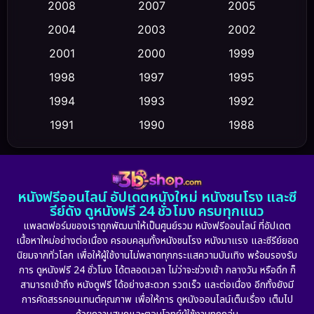
Conspiracy
(2)
2008
2007
2005
2004
2003
2002
Crime อาชญากรรม
(352)
2001
2000
1999
Cult Film
(5)
1998
1997
1995
Culture
1994
1993
1992
(23)
1991
1990
1988
Dance เต้น
(6)
1986
1985
1983
DC
(2)
1982
1981
1978
หนังฟรีออนไลน์ อัปเดตหนังใหม่ หนังชนโรง และซี
1974
1971
1962
Detective สืบสวน
(5)
รีย์ดัง ดูหนังฟรี 24 ชั่วโมง ครบทุกแนว
แพลตฟอร์มของเราถูกพัฒนาให้เป็นศูนย์รวม หนังฟรีออนไลน์ ที่อัปเดต
Detective สืบสวน
(56)
เนื้อหาใหม่อย่างต่อเนื่อง ครอบคลุมทั้งหนังชนโรง หนังมาแรง และซีรีย์ยอด
นิยมจากทั่วโลก เพื่อให้ผู้ใช้งานไม่พลาดทุกกระแสความบันเทิง พร้อมรองรับ
Disaster
(10)
การ ดูหนังฟรี 24 ชั่วโมง ได้ตลอดเวลา ไม่ว่าจะช่วงเช้า กลางวัน หรือดึก ก็
สามารถเข้าถึง หนังดูฟรี ได้อย่างสะดวก รวดเร็ว และต่อเนื่อง อีกทั้งยังมี
Disney+
(23)
การคัดสรรคอนเทนต์คุณภาพ เพื่อให้การ ดูหนังออนไลน์เต็มเรื่อง เต็มไป