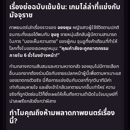
เรื่องย่อฉบับเข้มข้น: เกมไล่ล่าที่แข่งกับ
มัจจุราช
ภาพยนตร์เล่าเรื่องราวของ
จองยุน
หญิงสาวผู้ใช้ชีวิตตามปกติ
จนกระทั่งเธอได้พบกับ
จุนอู
ชายหนุ่มลึกลับผู้มีความสามารถ
ในการ “มองเห็นความตาย” ของผู้คน จุนอูทิ้งคำเตือนที่ทำให้
โลกทั้งใบของเธอหยุดหมุน:
“คุณกำลังจะถูกฆาตกรรม
ภายใน 6 ชั่วโมงข้างหน้า!”
ท่ามกลางความสับสนและความหวาดกลัว จองยุนไม่มีทางเลือก
อื่นนอกจากต้องร่วมมือกับชายแปลกหน้าผู้นี้เพื่อตามหาเบาะแส
ของฆาตกรตัวจริง นี่คือการแข่งขันกับเวลาที่ทุกวินาทีมีค่า
เท่ากับลมหายใจ และยิ่งเข้าใกล้เวลาตายมากขึ้นเท่าไหร่ ความ
จริงที่ถูกปิดซ่อนไว้ก็ยิ่งเผยให้เห็นถึงความดำมืดในใจมนุษย์ที่
น่าสะพรึงกลัวยิ่งกว่าผีสาง
ทำไมคุณถึงห้ามพลาดภาพยนตร์เรื่อง
นี้?