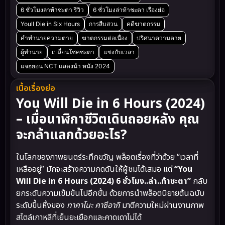
6 ชั่วโมงล่าท้าชะตา รีวิว
6 ชั่วโมงล่าท้าชะตา เรื่องย่อ
Youll Die in Six Hours
การสืบสวน
คดีฆาตกรรม
คำทำนายความตาย
ฆาตกรรมต่อเนื่อง
ปริศนาความตาย
ผู้ทำนาย
เปลี่ยนโชคชะตา
แข่งกับเวลา
แจฮยอน NCT แสดงนำ หนัง 2024
เนื้อเรื่องย่อ
You Will Die in 6 Hours (2024)
– เมื่อนาฬิกาชีวิตเดินถอยหลัง คุณ
จะกล้าแลกด้วยอะไร?
ในโลกของภาพยนตร์ระทึกขวัญ พล็อตเรื่องที่ว่าด้วย “เวลาที่
เหลืออยู่” มักจะสร้างความกดดันให้ผู้ชมได้เสมอ แต่
“You
Will Die in 6 Hours (2024) 6 ชั่วโมง..ล่า..ท้าชะตา”
กลับ
ยกระดับความเข้มข้นไปอีกขั้น ด้วยการนำพล็อตนิยายต้นฉบับ
ระดับขึ้นหิ้งของ
ทาคาโนะ คาซึอากิ
มาตีความใหม่ผ่านงานภาพ
สไตล์เกาหลีที่เย็นยะเยือกและคาดเดาไม่ได้