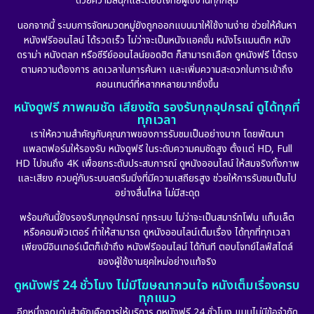
ด้วยความสนุกและตอบโจทย์ผู้ใช้งานทุกกลุ่ม
Documentary สารคดี
(91)
นอกจากนี้ ระบบการจัดหมวดหมู่ยังถูกออกแบบมาให้ใช้งานง่าย ช่วยให้ค้นหา
หนังฟรีออนไลน์ ได้รวดเร็ว ไม่ว่าจะเป็นหนังแอคชั่น หนังโรแมนติก หนัง
Drama ดราม่า
(887)
ดราม่า หนังตลก หรือซีรีย์ออนไลน์ยอดฮิต ก็สามารถเลือก ดูหนังฟรี ได้ตรง
ตามความต้องการ ลดเวลาในการค้นหา และเพิ่มความสะดวกในการเข้าถึง
Dystopian
(17)
คอนเทนต์ที่หลากหลายมากยิ่งขึ้น
หนังดูฟรี ภาพคมชัด เสียงชัด รองรับทุกอุปกรณ์ ดูได้ทุกที่
Emotional
(101)
ทุกเวลา
เราให้ความสำคัญกับคุณภาพของการรับชมเป็นอย่างมาก โดยพัฒนา
Epic มหากาพย์
(17)
แพลตฟอร์มให้รองรับ หนังดูฟรี ในระดับความคมชัดสูง ตั้งแต่ HD, Full
HD ไปจนถึง 4K เพื่อยกระดับประสบการณ์ ดูหนังออนไลน์ ให้สมจริงทั้งภาพ
Erotic
(10)
และเสียง ควบคู่กับระบบสตรีมมิ่งที่มีความเสถียรสูง ช่วยให้การรับชมเป็นไป
อย่างลื่นไหล ไม่มีสะดุด
Family ครอบครัว
(226)
พร้อมกันนี้ยังรองรับทุกอุปกรณ์ ทุกระบบ ไม่ว่าจะเป็นสมาร์ทโฟน แท็บเล็ต
หรือคอมพิวเตอร์ ทำให้สามารถ ดูหนังออนไลน์เต็มเรื่อง ได้ทุกที่ทุกเวลา
Fantasy จินตนาการ
(256)
เพียงมีอินเทอร์เน็ตก็เข้าถึง หนังฟรีออนไลน์ ได้ทันที ตอบโจทย์ไลฟ์สไตล์
ของผู้ใช้งานยุคใหม่อย่างแท้จริง
Fiction
(11)
ดูหนังฟรี 24 ชั่วโมง ไม่มีโฆษณากวนใจ หนังเต็มเรื่องครบ
ทุกแนว
Film
(57)
อีกหนึ่งจุดเด่นสำคัญคือการให้บริการ ดูหนังฟรี 24 ชั่วโมง แบบไม่มีข้อจำกัด