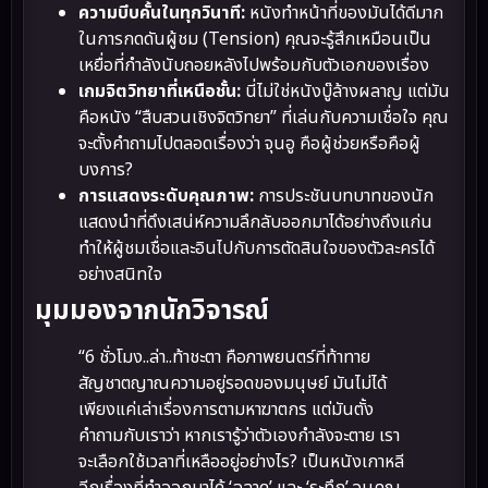
ความบีบคั้นในทุกวินาที:
หนังทำหน้าที่ของมันได้ดีมาก
ในการกดดันผู้ชม (Tension) คุณจะรู้สึกเหมือนเป็น
เหยื่อที่กำลังนับถอยหลังไปพร้อมกับตัวเอกของเรื่อง
เกมจิตวิทยาที่เหนือชั้น:
นี่ไม่ใช่หนังบู๊ล้างผลาญ แต่มัน
คือหนัง “สืบสวนเชิงจิตวิทยา” ที่เล่นกับความเชื่อใจ คุณ
จะตั้งคำถามไปตลอดเรื่องว่า จุนอู คือผู้ช่วยหรือคือผู้
บงการ?
การแสดงระดับคุณภาพ:
การประชันบทบาทของนัก
แสดงนำที่ดึงเสน่ห์ความลึกลับออกมาได้อย่างถึงแก่น
ทำให้ผู้ชมเชื่อและอินไปกับการตัดสินใจของตัวละครได้
อย่างสนิทใจ
มุมมองจากนักวิจารณ์
“6 ชั่วโมง..ล่า..ท้าชะตา คือภาพยนตร์ที่ท้าทาย
สัญชาตญาณความอยู่รอดของมนุษย์ มันไม่ได้
เพียงแค่เล่าเรื่องการตามหาฆาตกร แต่มันตั้ง
คำถามกับเราว่า หากเรารู้ว่าตัวเองกำลังจะตาย เรา
จะเลือกใช้เวลาที่เหลืออยู่อย่างไร? เป็นหนังเกาหลี
อีกเรื่องที่ทำออกมาได้ ‘ฉลาด’ และ ‘ระทึก’ จนคุณ