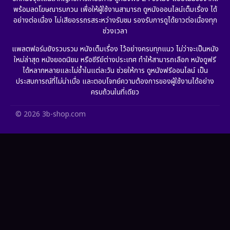
พร้อมลดโฆษณารบกวน เพื่อให้ผู้ใช้งานสามารถ ดูหนังออนไลน์เต็มเรื่อง ได้
Gothic
(6)
อย่างต่อเนื่อง ไม่เสียอรรถรสระหว่างรับชม รองรับการดูได้ยาวต่อเนื่องทุก
ช่วงเวลา
Grief
(6)
แพลตฟอร์มยังรวบรวม หนังเต็มเรื่อง ไว้อย่างครบทุกแนว ไม่ว่าจะเป็นหนัง
ใหม่ล่าสุด หนังยอดนิยม หรือซีรีย์ต่างประเทศ ทำให้สามารถเลือก หนังดูฟรี
HBO GO
(11)
ได้หลากหลายและไม่ซ้ำในแต่ละวัน ช่วยให้การ ดูหนังฟรีออนไลน์ เป็น
ประสบการณ์ที่ไม่น่าเบื่อ และตอบโจทย์ความต้องการของผู้ใช้งานได้อย่าง
HBO Max
(2)
ครบถ้วนในที่เดียว
Healing
(11)
© 2026 3b-shop.com
Heist
(7)
Historical
(25)
History ประวัติศาสตร์
(62)
Holiday
(2)
Horror สยองขวัญ
(391)