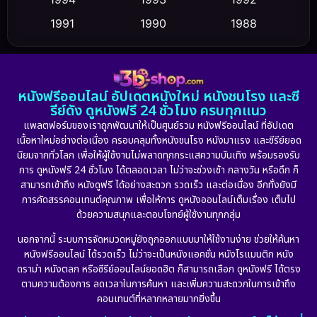
1991
1990
1988
Dance เต้น
(6)
1986
1985
1983
DC
(2)
1982
1981
1978
หนังฟรีออนไลน์ อัปเดตหนังใหม่ หนังชนโรง และซี
1974
1971
1962
Detective สืบสวน
(5)
รีย์ดัง ดูหนังฟรี 24 ชั่วโมง ครบทุกแนว
แพลตฟอร์มของเราถูกพัฒนาให้เป็นศูนย์รวม หนังฟรีออนไลน์ ที่อัปเดต
Detective สืบสวน
(56)
เนื้อหาใหม่อย่างต่อเนื่อง ครอบคลุมทั้งหนังชนโรง หนังมาแรง และซีรีย์ยอด
นิยมจากทั่วโลก เพื่อให้ผู้ใช้งานไม่พลาดทุกกระแสความบันเทิง พร้อมรองรับ
Disaster
(10)
การ ดูหนังฟรี 24 ชั่วโมง ได้ตลอดเวลา ไม่ว่าจะช่วงเช้า กลางวัน หรือดึก ก็
สามารถเข้าถึง หนังดูฟรี ได้อย่างสะดวก รวดเร็ว และต่อเนื่อง อีกทั้งยังมี
Disney+
(23)
การคัดสรรคอนเทนต์คุณภาพ เพื่อให้การ ดูหนังออนไลน์เต็มเรื่อง เต็มไป
ด้วยความสนุกและตอบโจทย์ผู้ใช้งานทุกกลุ่ม
Documentary สารคดี
(91)
นอกจากนี้ ระบบการจัดหมวดหมู่ยังถูกออกแบบมาให้ใช้งานง่าย ช่วยให้ค้นหา
หนังฟรีออนไลน์ ได้รวดเร็ว ไม่ว่าจะเป็นหนังแอคชั่น หนังโรแมนติก หนัง
Drama ดราม่า
(887)
ดราม่า หนังตลก หรือซีรีย์ออนไลน์ยอดฮิต ก็สามารถเลือก ดูหนังฟรี ได้ตรง
ตามความต้องการ ลดเวลาในการค้นหา และเพิ่มความสะดวกในการเข้าถึง
Dystopian
(17)
คอนเทนต์ที่หลากหลายมากยิ่งขึ้น