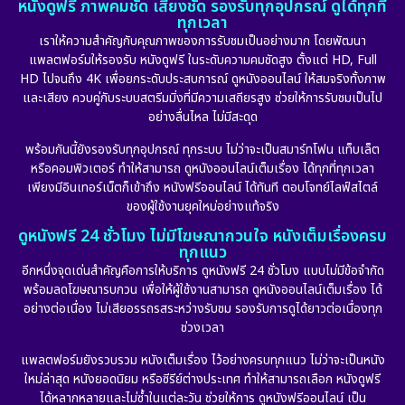
หนังดูฟรี ภาพคมชัด เสียงชัด รองรับทุกอุปกรณ์ ดูได้ทุกที่
Emotional
(101)
ทุกเวลา
เราให้ความสำคัญกับคุณภาพของการรับชมเป็นอย่างมาก โดยพัฒนา
Epic มหากาพย์
(17)
แพลตฟอร์มให้รองรับ หนังดูฟรี ในระดับความคมชัดสูง ตั้งแต่ HD, Full
HD ไปจนถึง 4K เพื่อยกระดับประสบการณ์ ดูหนังออนไลน์ ให้สมจริงทั้งภาพ
Erotic
(10)
และเสียง ควบคู่กับระบบสตรีมมิ่งที่มีความเสถียรสูง ช่วยให้การรับชมเป็นไป
อย่างลื่นไหล ไม่มีสะดุด
Family ครอบครัว
(226)
พร้อมกันนี้ยังรองรับทุกอุปกรณ์ ทุกระบบ ไม่ว่าจะเป็นสมาร์ทโฟน แท็บเล็ต
หรือคอมพิวเตอร์ ทำให้สามารถ ดูหนังออนไลน์เต็มเรื่อง ได้ทุกที่ทุกเวลา
Fantasy จินตนาการ
(256)
เพียงมีอินเทอร์เน็ตก็เข้าถึง หนังฟรีออนไลน์ ได้ทันที ตอบโจทย์ไลฟ์สไตล์
ของผู้ใช้งานยุคใหม่อย่างแท้จริง
Fiction
(11)
ดูหนังฟรี 24 ชั่วโมง ไม่มีโฆษณากวนใจ หนังเต็มเรื่องครบ
ทุกแนว
Film
(57)
อีกหนึ่งจุดเด่นสำคัญคือการให้บริการ ดูหนังฟรี 24 ชั่วโมง แบบไม่มีข้อจำกัด
พร้อมลดโฆษณารบกวน เพื่อให้ผู้ใช้งานสามารถ ดูหนังออนไลน์เต็มเรื่อง ได้
Gothic
(6)
อย่างต่อเนื่อง ไม่เสียอรรถรสระหว่างรับชม รองรับการดูได้ยาวต่อเนื่องทุก
ช่วงเวลา
Grief
(6)
แพลตฟอร์มยังรวบรวม หนังเต็มเรื่อง ไว้อย่างครบทุกแนว ไม่ว่าจะเป็นหนัง
ใหม่ล่าสุด หนังยอดนิยม หรือซีรีย์ต่างประเทศ ทำให้สามารถเลือก หนังดูฟรี
HBO GO
(11)
ได้หลากหลายและไม่ซ้ำในแต่ละวัน ช่วยให้การ ดูหนังฟรีออนไลน์ เป็น