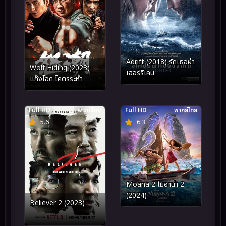
Adrift (2018) รักเธอฝ่า
Wolf Hiding (2023)
เฮอร์ริเคน
แก๊งโฉด โคตรระห่ำ
Full HD
พากย์ไทย
Full HD
พากย์ไทย
5.6
6.3
Moana 2 โมอาน่า 2
(2024)
Believer 2 (2023)