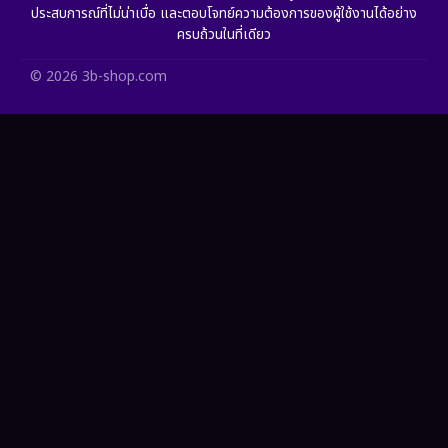
ประสบการณ์ที่ไม่น่าเบื่อ และตอบโจทย์ความต้องการของผู้ใช้งานได้อย่าง
HBO Max
(2)
ครบถ้วนในที่เดียว
Healing
(11)
© 2026 3b-shop.com
Heist
(7)
Historical
(25)
History ประวัติศาสตร์
(62)
Holiday
(2)
Horror สยองขวัญ
(391)
Human
(52)
Inspirational แรงบันดาลใจ
(93)
Investigation
(49)