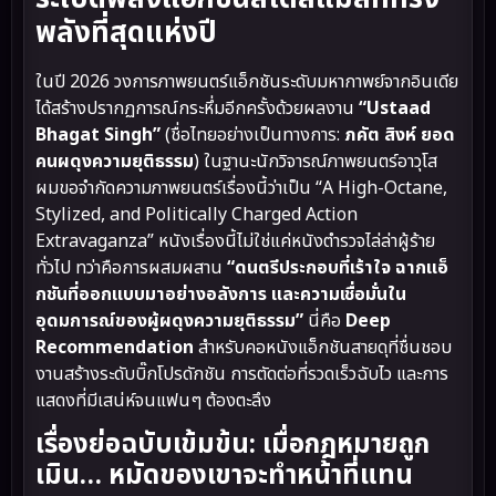
พลังที่สุดแห่งปี
ในปี 2026 วงการภาพยนตร์แอ็กชันระดับมหากาพย์จากอินเดีย
ได้สร้างปรากฏการณ์กระหึ่มอีกครั้งด้วยผลงาน
“Ustaad
Bhagat Singh”
(ชื่อไทยอย่างเป็นทางการ:
ภคัต สิงห์ ยอด
คนผดุงความยุติธรรม
) ในฐานะนักวิจารณ์ภาพยนตร์อาวุโส
ผมขอจำกัดความภาพยนตร์เรื่องนี้ว่าเป็น “A High-Octane,
Stylized, and Politically Charged Action
Extravaganza” หนังเรื่องนี้ไม่ใช่แค่หนังตำรวจไล่ล่าผู้ร้าย
ทั่วไป ทว่าคือการผสมผสาน
“ดนตรีประกอบที่เร้าใจ ฉากแอ็
กชันที่ออกแบบมาอย่างอลังการ และความเชื่อมั่นใน
อุดมการณ์ของผู้ผดุงความยุติธรรม”
นี่คือ
Deep
Recommendation
สำหรับคอหนังแอ็กชันสายดุที่ชื่นชอบ
งานสร้างระดับบิ๊กโปรดักชัน การตัดต่อที่รวดเร็วฉับไว และการ
แสดงที่มีเสน่ห์จนแฟนๆ ต้องตะลึง
เรื่องย่อฉบับเข้มข้น: เมื่อกฎหมายถูก
เมิน… หมัดของเขาจะทำหน้าที่แทน