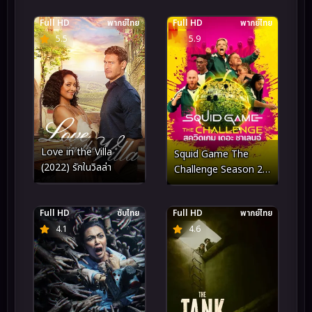
Full HD
พากย์ไทย
Full HD
พากย์ไทย
5.5
5.9
Love in the Villa
Squid Game The
(2022) รักในวิลล่า
Challenge Season 2
สควิดเกม เดอะ ชาเลนจ์ ซี
ซั่น 2 (2025)
Full HD
ซับไทย
Full HD
พากย์ไทย
4.1
4.6