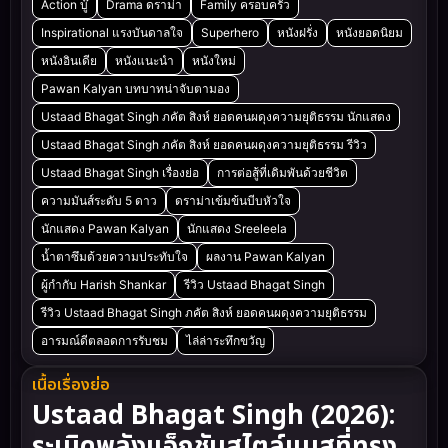
Action บู๊
Drama ดราม่า
Family ครอบครัว
Inspirational แรงบันดาลใจ
Superhero
หนังฝรั่ง
หนังยอดนิยม
หนังอินเดีย
หนังแนะนำ
หนังใหม่
Pawan Kalyan บทบาทน่าจับตามอง
Ustaad Bhagat Singh ภคัต สิงห์ ยอดคนผดุงความยุติธรรม นักแสดง
Ustaad Bhagat Singh ภคัต สิงห์ ยอดคนผดุงความยุติธรรม รีวิว
Ustaad Bhagat Singh เรื่องย่อ
การต่อสู้ที่เดิมพันด้วยชีวิต
ความมันส์ระดับ 5 ดาว
ดราม่าเข้มข้นบีบหัวใจ
นักแสดง Pawan Kalyan
นักแสดง Sreeleela
น้ำตาซึมด้วยความประทับใจ
ผลงาน Pawan Kalyan
ผู้กำกับ Harish Shankar
รีวิว Ustaad Bhagat Singh
รีวิว Ustaad Bhagat Singh ภคัต สิงห์ ยอดคนผดุงความยุติธรรม
อารมณ์ดีตลอดการรับชม
ไล่ล่าระทึกขวัญ
เนื้อเรื่องย่อ
Ustaad Bhagat Singh (2026):
ระเบิดพลังแอ็กชันสไตล์แมสที่ทรง