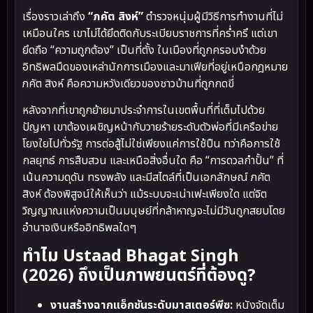
เรื่องราวเล่าถึง
“ภคัต สิงห์”
ตำรวจหนุ่มผู้มีวิธีการทำงานที่ไม่
เหมือนใคร เขาไม่ได้ยึดติดกับระเบียบราชการที่คร่ำครึ แต่เขา
ยึดถือ “ความถูกต้อง” เป็นที่ตั้ง ในเมืองที่ถูกครอบงำด้วย
อิทธิพลมืดของเหล่านักการเมืองและมาเฟียที่อยู่เหนือกฎหมาย
ภคัต สิงห์ คือความหวังเดียวของชาวบ้านที่ถูกกดขี่
หลังจากที่เขาถูกย้ายมาประจำการในเขตพื้นที่ที่เต็มไปด้วย
ปัญหา เขาต้องเผชิญหน้ากับวายร้ายระดับตัวพ่อที่มีเครือข่าย
โยงใยไปทั่วรัฐ การต่อสู้ไม่ใช่เพียงแค่การใช้ปืน ทว่าคือการใช้
กลยุทธ์ การสืบสวน และเหนือสิ่งอื่นใด คือ “การดวลกำปั้น” ที่
เน้นความดุดัน ทรงพลัง และมีสไตล์ที่เป็นเอกลักษณ์ ภคัต
สิงห์ ต้องพิสูจน์ให้เห็นว่า แม้ระบบจะเน่าเฟะเพียงใด แต่จิต
วิญญาณแห่งความเป็นมนุษย์ที่กล้าหาญจะไม่มีวันถูกสยบโดย
อำนาจเงินหรืออิทธิพลใดๆ
ทำไม Ustaad Bhagat Singh
(2026) ถึงเป็นภาพยนตร์ที่ต้องดู?
งานสร้างฉากแอ็กชันระดับมาสเตอร์พีซ:
หนังจัดเต็ม