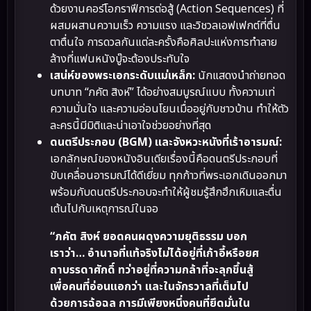
ด้วยงานคอร์โอกราฟีการต่อสู้ (Action Sequences) ที่
ผสมผสานความเร็ว ความแรง และวิชวลเอฟเฟกต์ที่ตื่น
ตาตื่นใจ การดวลกันแต่ละครั้งคือศิลปะแห่งการทำลาย
ล้างที่แฟนหนังบู๊จะต้องประทับใจ
เสน่ห์ของพระเอกระดับแม่เหล็ก:
นักแสดงนำถ่ายทอด
บทบาท “ภคัต สิงห์” ได้อย่างสมบูรณ์แบบ ทั้งความเท่
ความมั่นใจ และความอ่อนโยนเมื่ออยู่กับชาวบ้าน ทำให้ตัว
ละครนี้มีมิติและน่าเอาใจช่วยอย่างที่สุด
ดนตรีประกอบ (BGM) และจังหวะหนังที่เร้าอารมณ์:
เอกลักษณ์ของหนังอินเดียเรื่องนี้คือดนตรีประกอบที่
ขับเคลื่อนอารมณ์ได้ดีเยี่ยม ทุกก้าวที่พระเอกเดินออกมา
พร้อมกับดนตรีประกอบจะทำให้ผู้ชมรู้สึกฮึกเหิมและตื่น
เต้นไปกับเหตุการณ์ในจอ
“ภคัต สิงห์ ยอดคนผดุงความยุติธรรม บอก
เราว่า… อำนาจที่แท้จริงไม่ได้อยู่ที่เก้าอี้หรือยศ
ถาบรรดาศักดิ์ ทว่าอยู่ที่ความกล้าที่จะลุกขึ้นสู้
เพื่อคนที่อ่อนแอกว่า และในจักรวาลที่เต็มไป
ด้วยการฉ้อฉล การมีเพียงหนึ่งคนที่ยึดมั่นใน