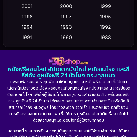
2001
2000
1999
Cult Film
(5)
1998
1997
1995
Culture
1994
1993
1992
(23)
1991
1990
1988
Dance เต้น
(6)
1986
1985
1983
DC
(2)
1982
1981
1978
หนังฟรีออนไลน์ อัปเดตหนังใหม่ หนังชนโรง และซี
1974
1971
1962
Detective สืบสวน
(5)
รีย์ดัง ดูหนังฟรี 24 ชั่วโมง ครบทุกแนว
แพลตฟอร์มของเราถูกพัฒนาให้เป็นศูนย์รวม หนังฟรีออนไลน์ ที่อัปเดต
Detective สืบสวน
(56)
เนื้อหาใหม่อย่างต่อเนื่อง ครอบคลุมทั้งหนังชนโรง หนังมาแรง และซีรีย์ยอด
นิยมจากทั่วโลก เพื่อให้ผู้ใช้งานไม่พลาดทุกกระแสความบันเทิง พร้อมรองรับ
Disaster
(10)
การ ดูหนังฟรี 24 ชั่วโมง ได้ตลอดเวลา ไม่ว่าจะช่วงเช้า กลางวัน หรือดึก ก็
สามารถเข้าถึง หนังดูฟรี ได้อย่างสะดวก รวดเร็ว และต่อเนื่อง อีกทั้งยังมี
Disney+
(24)
การคัดสรรคอนเทนต์คุณภาพ เพื่อให้การ ดูหนังออนไลน์เต็มเรื่อง เต็มไป
ด้วยความสนุกและตอบโจทย์ผู้ใช้งานทุกกลุ่ม
Documentary สารคดี
(92)
นอกจากนี้ ระบบการจัดหมวดหมู่ยังถูกออกแบบมาให้ใช้งานง่าย ช่วยให้ค้นหา