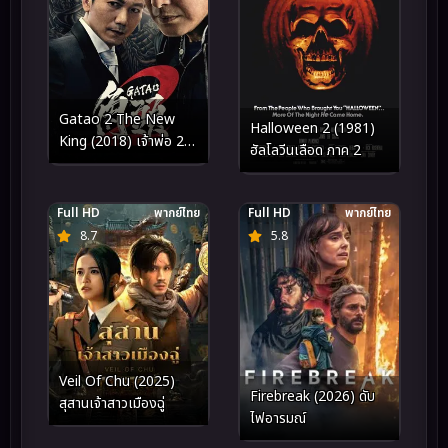
Gatao 2 The New
Halloween 2 (1981)
King (2018) เจ้าพ่อ 2
ฮัลโลวีนเลือด ภาค 2
มังกรผงาด
Full HD
พากย์ไทย
Full HD
พากย์ไทย
8.7
5.8
Veil Of Chu (2025)
Firebreak (2026) ดับ
สุสานเจ้าสาวเมืองฉู่
ไฟอารมณ์