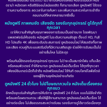
หนังฟรีออนไลน์ ได้รวดเร็ว ไม่ว่าจะเป็นหนังแอคชั่น หนังโรแมนติก หนัง
Drama ดราม่า
(898)
ดราม่า หนังตลก หรือซีรีย์ออนไลน์ยอดฮิต ก็สามารถเลือก ดูหนังฟรี ได้ตรง
ตามความต้องการ ลดเวลาในการค้นหา และเพิ่มความสะดวกในการเข้าถึง
Dystopian
(17)
คอนเทนต์ที่หลากหลายมากยิ่งขึ้น
หนังดูฟรี ภาพคมชัด เสียงชัด รองรับทุกอุปกรณ์ ดูได้ทุกที่
Emotional
(101)
ทุกเวลา
เราให้ความสำคัญกับคุณภาพของการรับชมเป็นอย่างมาก โดยพัฒนา
Epic มหากาพย์
(17)
แพลตฟอร์มให้รองรับ หนังดูฟรี ในระดับความคมชัดสูง ตั้งแต่ HD, Full
HD ไปจนถึง 4K เพื่อยกระดับประสบการณ์ ดูหนังออนไลน์ ให้สมจริงทั้งภาพ
Erotic
(10)
และเสียง ควบคู่กับระบบสตรีมมิ่งที่มีความเสถียรสูง ช่วยให้การรับชมเป็นไป
อย่างลื่นไหล ไม่มีสะดุด
Family ครอบครัว
(227)
พร้อมกันนี้ยังรองรับทุกอุปกรณ์ ทุกระบบ ไม่ว่าจะเป็นสมาร์ทโฟน แท็บเล็ต
หรือคอมพิวเตอร์ ทำให้สามารถ ดูหนังออนไลน์เต็มเรื่อง ได้ทุกที่ทุกเวลา
Fantasy จินตนาการ
(265)
เพียงมีอินเทอร์เน็ตก็เข้าถึง หนังฟรีออนไลน์ ได้ทันที ตอบโจทย์ไลฟ์สไตล์
ของผู้ใช้งานยุคใหม่อย่างแท้จริง
Fiction
(11)
ดูหนังฟรี 24 ชั่วโมง ไม่มีโฆษณากวนใจ หนังเต็มเรื่องครบ
ทุกแนว
Film
(57)
อีกหนึ่งจุดเด่นสำคัญคือการให้บริการ ดูหนังฟรี 24 ชั่วโมง แบบไม่มีข้อจำกัด
พร้อมลดโฆษณารบกวน เพื่อให้ผู้ใช้งานสามารถ ดูหนังออนไลน์เต็มเรื่อง ได้
Gothic
(6)
อย่างต่อเนื่อง ไม่เสียอรรถรสระหว่างรับชม รองรับการดูได้ยาวต่อเนื่องทุก