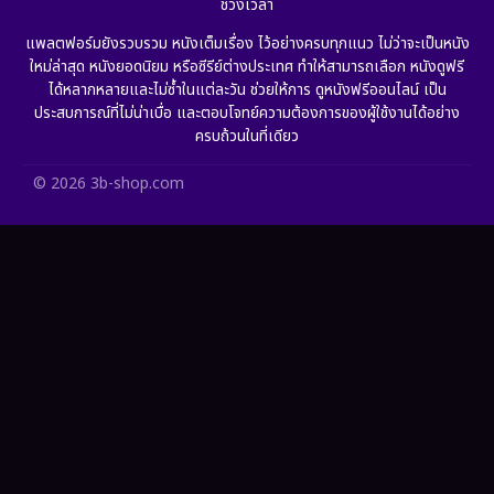
ช่วงเวลา
Grief
(6)
แพลตฟอร์มยังรวบรวม หนังเต็มเรื่อง ไว้อย่างครบทุกแนว ไม่ว่าจะเป็นหนัง
ใหม่ล่าสุด หนังยอดนิยม หรือซีรีย์ต่างประเทศ ทำให้สามารถเลือก หนังดูฟรี
HBO GO
(11)
ได้หลากหลายและไม่ซ้ำในแต่ละวัน ช่วยให้การ ดูหนังฟรีออนไลน์ เป็น
ประสบการณ์ที่ไม่น่าเบื่อ และตอบโจทย์ความต้องการของผู้ใช้งานได้อย่าง
HBO Max
(2)
ครบถ้วนในที่เดียว
Healing
(11)
© 2026 3b-shop.com
Heist
(7)
Historical
(25)
History ประวัติศาสตร์
(63)
Holiday
(2)
Horror สยองขวัญ
(393)
Human
(52)