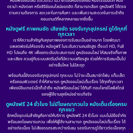
หนังฟรีออนไลน์ ได้รวดเร็ว ไม่ว่าจะเป็นหนังแอคชั่น หนังโรแมนติก หนัง
Drama ดราม่า
(887)
ดราม่า หนังตลก หรือซีรีย์ออนไลน์ยอดฮิต ก็สามารถเลือก ดูหนังฟรี ได้ตรง
ตามความต้องการ ลดเวลาในการค้นหา และเพิ่มความสะดวกในการเข้าถึง
Dystopian
(17)
คอนเทนต์ที่หลากหลายมากยิ่งขึ้น
หนังดูฟรี ภาพคมชัด เสียงชัด รองรับทุกอุปกรณ์ ดูได้ทุกที่
Emotional
(101)
ทุกเวลา
เราให้ความสำคัญกับคุณภาพของการรับชมเป็นอย่างมาก โดยพัฒนา
Epic มหากาพย์
(17)
แพลตฟอร์มให้รองรับ หนังดูฟรี ในระดับความคมชัดสูง ตั้งแต่ HD, Full
HD ไปจนถึง 4K เพื่อยกระดับประสบการณ์ ดูหนังออนไลน์ ให้สมจริงทั้งภาพ
Erotic
(10)
และเสียง ควบคู่กับระบบสตรีมมิ่งที่มีความเสถียรสูง ช่วยให้การรับชมเป็นไป
อย่างลื่นไหล ไม่มีสะดุด
Family ครอบครัว
(226)
พร้อมกันนี้ยังรองรับทุกอุปกรณ์ ทุกระบบ ไม่ว่าจะเป็นสมาร์ทโฟน แท็บเล็ต
หรือคอมพิวเตอร์ ทำให้สามารถ ดูหนังออนไลน์เต็มเรื่อง ได้ทุกที่ทุกเวลา
Fantasy จินตนาการ
(256)
เพียงมีอินเทอร์เน็ตก็เข้าถึง หนังฟรีออนไลน์ ได้ทันที ตอบโจทย์ไลฟ์สไตล์
ของผู้ใช้งานยุคใหม่อย่างแท้จริง
Fiction
(11)
ดูหนังฟรี 24 ชั่วโมง ไม่มีโฆษณากวนใจ หนังเต็มเรื่องครบ
ทุกแนว
Film
(57)
อีกหนึ่งจุดเด่นสำคัญคือการให้บริการ ดูหนังฟรี 24 ชั่วโมง แบบไม่มีข้อจำกัด
พร้อมลดโฆษณารบกวน เพื่อให้ผู้ใช้งานสามารถ ดูหนังออนไลน์เต็มเรื่อง ได้
Gothic
(6)
อย่างต่อเนื่อง ไม่เสียอรรถรสระหว่างรับชม รองรับการดูได้ยาวต่อเนื่องทุก