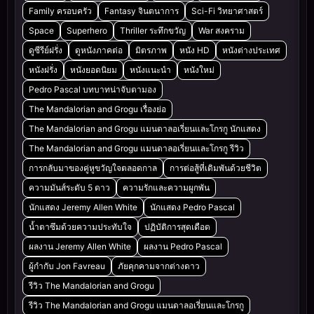
Family ครอบครัว
Fantasy จินตนาการ
Sci-Fi วิทยาศาสตร์
Space
Superhero
Thriller ระทึกขวัญ
War สงคราม
ดูซีรีย์ฝรั่ง
ดูหนังภาคต่อ
มิตรภาพ
หนัง HD
หนังต่างประเทศ
หนังฝรั่ง
หนังยอดนิยม
หนังแนะนำ
หนังใหม่
Pedro Pascal บทบาทน่าจับตามอง
The Mandalorian and Grogu เรื่องย่อ
The Mandalorian and Grogu แมนดาลอเรี่ยนและโกรกู นักแสดง
The Mandalorian and Grogu แมนดาลอเรี่ยนและโกรกู รีวิว
การกลับมาของคู่หูขวัญใจตลอดกาล
การต่อสู้ที่เดิมพันด้วยชีวิต
ความมันส์ระดับ 5 ดาว
ความรักและความผูกพัน
นักแสดง Jeremy Allen White
นักแสดง Pedro Pascal
น้ำตาซึมด้วยความประทับใจ
ปฏิบัติการสุดเดือด
ผลงาน Jeremy Allen White
ผลงาน Pedro Pascal
ผู้กำกับ Jon Favreau
ภัยคุกคามจากต่างดาว
รีวิว The Mandalorian and Grogu
รีวิว The Mandalorian and Grogu แมนดาลอเรี่ยนและโกรกู