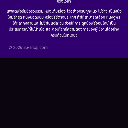
ช่วงเวลา
Grief
(6)
แพลตฟอร์มยังรวบรวม หนังเต็มเรื่อง ไว้อย่างครบทุกแนว ไม่ว่าจะเป็นหนัง
ใหม่ล่าสุด หนังยอดนิยม หรือซีรีย์ต่างประเทศ ทำให้สามารถเลือก หนังดูฟรี
HBO GO
(11)
ได้หลากหลายและไม่ซ้ำในแต่ละวัน ช่วยให้การ ดูหนังฟรีออนไลน์ เป็น
ประสบการณ์ที่ไม่น่าเบื่อ และตอบโจทย์ความต้องการของผู้ใช้งานได้อย่าง
HBO Max
(2)
ครบถ้วนในที่เดียว
Healing
(11)
© 2026 3b-shop.com
Heist
(7)
Historical
(25)
History ประวัติศาสตร์
(62)
Holiday
(2)
Horror สยองขวัญ
(391)
Human
(52)