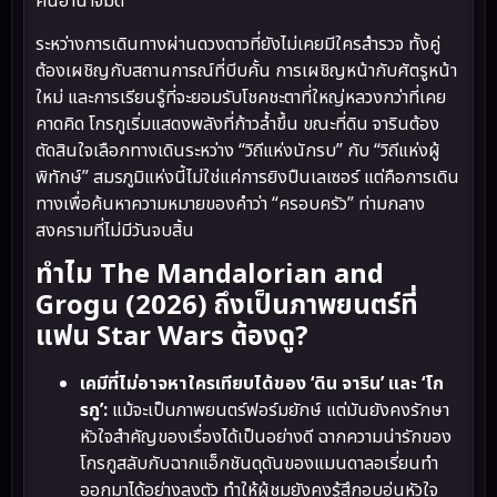
คืนอำนาจมืด
ระหว่างการเดินทางผ่านดวงดาวที่ยังไม่เคยมีใครสำรวจ ทั้งคู่
ต้องเผชิญกับสถานการณ์ที่บีบคั้น การเผชิญหน้ากับศัตรูหน้า
ใหม่ และการเรียนรู้ที่จะยอมรับโชคชะตาที่ใหญ่หลวงกว่าที่เคย
คาดคิด โกรกูเริ่มแสดงพลังที่ก้าวล้ำขึ้น ขณะที่ดิน จารินต้อง
ตัดสินใจเลือกทางเดินระหว่าง “วิถีแห่งนักรบ” กับ “วิถีแห่งผู้
พิทักษ์” สมรภูมิแห่งนี้ไม่ใช่แค่การยิงปืนเลเซอร์ แต่คือการเดิน
ทางเพื่อค้นหาความหมายของคำว่า “ครอบครัว” ท่ามกลาง
สงครามที่ไม่มีวันจบสิ้น
ทำไม The Mandalorian and
Grogu (2026) ถึงเป็นภาพยนตร์ที่
แฟน Star Wars ต้องดู?
เคมีที่ไม่อาจหาใครเทียบได้ของ ‘ดิน จาริน’ และ ‘โก
รกู’:
แม้จะเป็นภาพยนตร์ฟอร์มยักษ์ แต่มันยังคงรักษา
หัวใจสำคัญของเรื่องได้เป็นอย่างดี ฉากความน่ารักของ
โกรกูสลับกับฉากแอ็กชันดุดันของแมนดาลอเรี่ยนทำ
ออกมาได้อย่างลงตัว ทำให้ผู้ชมยังคงรู้สึกอบอุ่นหัวใจ