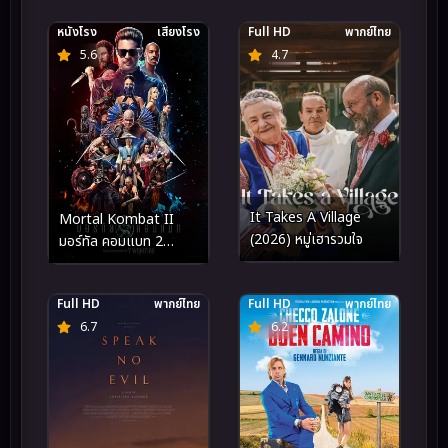
หนังโรง
เสียงโรง
Full HD
พากย์ไทย
5.6
4.7
It Takes A Village
Mortal Kombat II
(2026) หมู่เฮารวมใจ
มอร์ทัล คอมแบท 2
(2026)
Full HD
พากย์ไทย
Full HD
พากย์ไทย
6.7
6.2