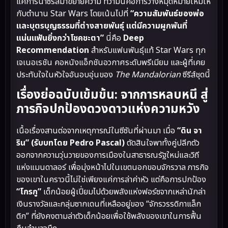
แค่การนำซีรีส์มาขยายความ ทว่ามันคือการวางหมุดหมายใหม่ให้
กับตำนาน Star Wars โดยเน้นไปที่
“ความสัมพันธ์ของพ่อ
และบุตรบุญธรรมที่ต่างสายพันธุ์ แต่มีความผูกพันที่
แน่นแฟ้นยิ่งกว่าโชคชะตา”
นี่คือ
Deep
Recommendation
สำหรับแฟนพันธุ์แท้ Star Wars ทุก
เจเนอเรชัน คอหนังแอ็กชันอวกาศระดับพรีเมียม และผู้ที่เคย
ประทับใจในหัวใจอันอบอุ่นของ
The Mandalorian
ซีรีส์ชุดนี้
เรื่องย่อฉบับเข้มข้น: จากการหลบหนี สู่
ภารกิจปกป้องดวงดาวแห่งความหวัง
เนื้อเรื่องสานต่อจากเหตุการณ์ในซีซันที่ผ่านมา เมื่อ
“ดิน จา
ริน” (รับบทโดย Pedro Pascal)
ตัดสินใจพาทั้งคู่ปลีกตัว
ออกจากความวุ่นวายของการเมืองในสาธารณรัฐใหม่และวิถี
แห่งแมนดาลอร์ เพื่อมุ่งหน้าไปในเขตนอกขอบจักรวาล ภารกิจ
ของเขาในคราวนี้ไม่ใช่เพียงแค่การล่าค่าหัว แต่คือการปกป้อง
“โกรกู”
เด็กน้อยผู้เปี่ยมไปด้วยพลังแห่งฟอร์ซจากเหล่านักล่า
เงินรางวัลและกลุ่มซากเดนที่เหลืออยู่ของ “จักรวรรดิกาแล็ก
ติก” ที่ยังคงตามล่าตัวเด็กน้อยเพื่อใช้พลังของเขาในการฟื้น