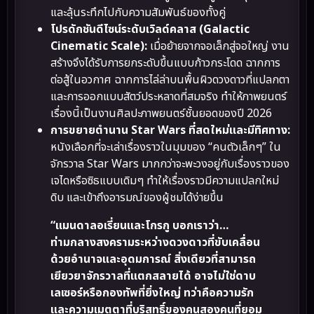
และลุ้นระทึกไปกับความสัมพันธ์ของทั้งคู่
โปรดักชันดีไซน์ระดับเวิลด์คลาส (Galactic
Cinematic Scale):
เมื่อย้ายจากจอเล็กสู่จอใหญ่ งาน
สร้างจึงได้รับการยกระดับขึ้นแบบก้าวกระโดด ฉากการ
ต่อสู้ในอวกาศ ฉากการไล่ล่าบนพื้นผิวดวงดาวที่แปลกตา
และการออกแบบสัตว์ประหลาดที่สมจริง ทำให้ภาพยนตร์
เรื่องนี้เป็นงานศิลปะภาพยนตร์ชั้นยอดของปี 2026
การขยายตำนาน Star Wars ที่สดใหม่และมีทิศทาง:
หนังเลือกที่จะเล่าเรื่องราวในมุมของ “คนตัวเล็กๆ” ใน
จักรวาล Star Wars มากกว่าจะพะวงอยู่กับเรื่องราวของ
เจไดหรือซิธแบบเดิมๆ ทำให้เรื่องราวมีความแปลกใหม่
ดิบ และเข้าถึงอารมณ์ของผู้ชมได้ง่ายขึ้น
“แมนดาลอเรี่ยนและโกรกู บอกเราว่า…
ท่ามกลางสงครามระหว่างดวงดาวที่ขับเคลื่อน
ด้วยอำนาจและอุดมการณ์ สิ่งเดียวที่สามารถ
เยียวยาจักรวาลที่แตกสลายได้ อาจไม่ใช่ดาบ
เลเซอร์หรือกองทัพที่ยิ่งใหญ่ ทว่าคือความรัก
และความเมตตาที่บริสุทธิ์ของคนสองคนที่ยอม