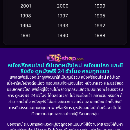
2001
2000
1999
Cult Film
(5)
1998
1997
1995
Culture
1994
1993
1992
(23)
1991
1990
1988
Dance เต้น
(6)
1986
1985
1983
DC
(2)
1982
1981
1978
หนังฟรีออนไลน์ อัปเดตหนังใหม่ หนังชนโรง และซี
1974
1971
1962
Detective สืบสวน
(5)
รีย์ดัง ดูหนังฟรี 24 ชั่วโมง ครบทุกแนว
แพลตฟอร์มของเราถูกพัฒนาให้เป็นศูนย์รวม หนังฟรีออนไลน์ ที่อัปเดต
Detective สืบสวน
(56)
เนื้อหาใหม่อย่างต่อเนื่อง ครอบคลุมทั้งหนังชนโรง หนังมาแรง และซีรีย์ยอด
นิยมจากทั่วโลก เพื่อให้ผู้ใช้งานไม่พลาดทุกกระแสความบันเทิง พร้อมรองรับ
Disaster
(10)
การ ดูหนังฟรี 24 ชั่วโมง ได้ตลอดเวลา ไม่ว่าจะช่วงเช้า กลางวัน หรือดึก ก็
สามารถเข้าถึง หนังดูฟรี ได้อย่างสะดวก รวดเร็ว และต่อเนื่อง อีกทั้งยังมี
Disney+
(23)
การคัดสรรคอนเทนต์คุณภาพ เพื่อให้การ ดูหนังออนไลน์เต็มเรื่อง เต็มไป
ด้วยความสนุกและตอบโจทย์ผู้ใช้งานทุกกลุ่ม
Documentary สารคดี
(91)
นอกจากนี้ ระบบการจัดหมวดหมู่ยังถูกออกแบบมาให้ใช้งานง่าย ช่วยให้ค้นหา