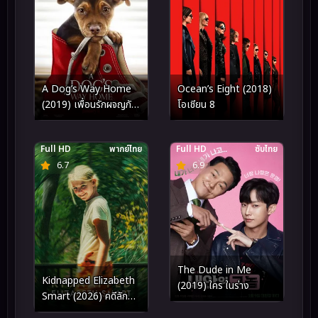
A Dog’s Way Home
Ocean’s Eight (2018)
(2019) เพื่อนรักผจญภัย
โอเชียน 8
สี่ร้อยไมล์
Full HD
พากย์ไทย
Full HD
ซับไทย
6.7
6.9
The Dude in Me
Kidnapped Elizabeth
(2019) ใคร ในร่าง
Smart (2026) คดีลักพา
ตัว เอลิซาเบธ สมาร์ท