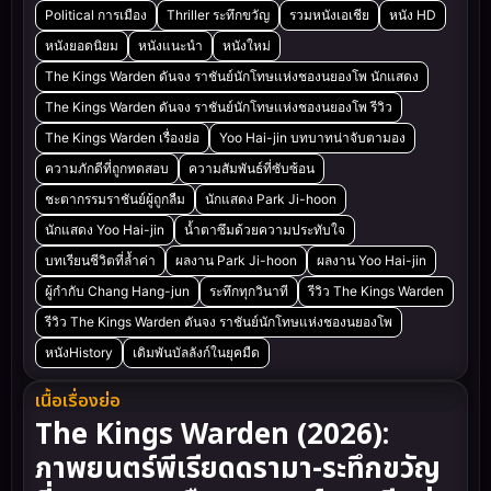
Political การเมือง
Thriller ระทึกขวัญ
รวมหนังเอเชีย
หนัง HD
หนังยอดนิยม
หนังแนะนำ
หนังใหม่
The Kings Warden ดันจง ราชันย์นักโทษแห่งชองนยองโพ นักแสดง
The Kings Warden ดันจง ราชันย์นักโทษแห่งชองนยองโพ รีวิว
The Kings Warden เรื่องย่อ
Yoo Hai-jin บทบาทน่าจับตามอง
ความภักดีที่ถูกทดสอบ
ความสัมพันธ์ที่ซับซ้อน
ชะตากรรมราชันย์ผู้ถูกลืม
นักแสดง Park Ji-hoon
นักแสดง Yoo Hai-jin
น้ำตาซึมด้วยความประทับใจ
บทเรียนชีวิตที่ล้ำค่า
ผลงาน Park Ji-hoon
ผลงาน Yoo Hai-jin
ผู้กำกับ Chang Hang-jun
ระทึกทุกวินาที
รีวิว The Kings Warden
รีวิว The Kings Warden ดันจง ราชันย์นักโทษแห่งชองนยองโพ
หนังHistory
เดิมพันบัลลังก์ในยุคมืด
เนื้อเรื่องย่อ
The Kings Warden (2026):
ภาพยนตร์พีเรียดดรามา-ระทึกขวัญ