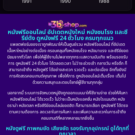
1991
1990
1988
Dance เต้น
(6)
1986
1985
1983
DC
(2)
1982
1981
1978
หนังฟรีออนไลน์ อัปเดตหนังใหม่ หนังชนโรง และซี
1974
1971
1962
Detective สืบสวน
(5)
รีย์ดัง ดูหนังฟรี 24 ชั่วโมง ครบทุกแนว
แพลตฟอร์มของเราถูกพัฒนาให้เป็นศูนย์รวม หนังฟรีออนไลน์ ที่อัปเดต
Detective สืบสวน
(56)
เนื้อหาใหม่อย่างต่อเนื่อง ครอบคลุมทั้งหนังชนโรง หนังมาแรง และซีรีย์ยอด
นิยมจากทั่วโลก เพื่อให้ผู้ใช้งานไม่พลาดทุกกระแสความบันเทิง พร้อมรองรับ
Disaster
(10)
การ ดูหนังฟรี 24 ชั่วโมง ได้ตลอดเวลา ไม่ว่าจะช่วงเช้า กลางวัน หรือดึก ก็
สามารถเข้าถึง หนังดูฟรี ได้อย่างสะดวก รวดเร็ว และต่อเนื่อง อีกทั้งยังมี
Disney+
(24)
การคัดสรรคอนเทนต์คุณภาพ เพื่อให้การ ดูหนังออนไลน์เต็มเรื่อง เต็มไป
ด้วยความสนุกและตอบโจทย์ผู้ใช้งานทุกกลุ่ม
Documentary สารคดี
(92)
นอกจากนี้ ระบบการจัดหมวดหมู่ยังถูกออกแบบมาให้ใช้งานง่าย ช่วยให้ค้นหา
หนังฟรีออนไลน์ ได้รวดเร็ว ไม่ว่าจะเป็นหนังแอคชั่น หนังโรแมนติก หนัง
Drama ดราม่า
(898)
ดราม่า หนังตลก หรือซีรีย์ออนไลน์ยอดฮิต ก็สามารถเลือก ดูหนังฟรี ได้ตรง
ตามความต้องการ ลดเวลาในการค้นหา และเพิ่มความสะดวกในการเข้าถึง
Dystopian
(17)
คอนเทนต์ที่หลากหลายมากยิ่งขึ้น
หนังดูฟรี ภาพคมชัด เสียงชัด รองรับทุกอุปกรณ์ ดูได้ทุกที่
Emotional
(101)
ทุกเวลา