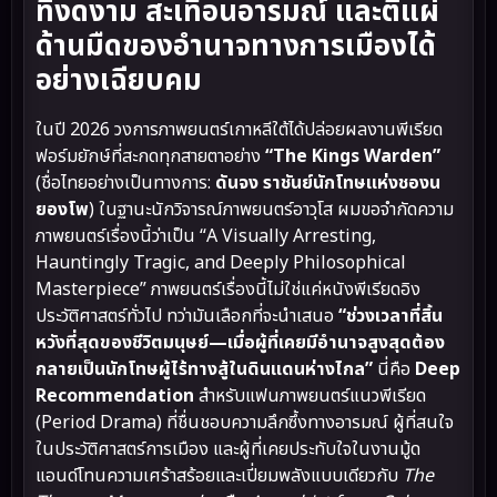
ที่งดงาม สะเทือนอารมณ์ และตีแผ่
ด้านมืดของอำนาจทางการเมืองได้
อย่างเฉียบคม
ในปี 2026 วงการภาพยนตร์เกาหลีใต้ได้ปล่อยผลงานพีเรียด
ฟอร์มยักษ์ที่สะกดทุกสายตาอย่าง
“The Kings Warden”
(ชื่อไทยอย่างเป็นทางการ:
ดันจง ราชันย์นักโทษแห่งชองน
ยองโพ
) ในฐานะนักวิจารณ์ภาพยนตร์อาวุโส ผมขอจำกัดความ
ภาพยนตร์เรื่องนี้ว่าเป็น “A Visually Arresting,
Hauntingly Tragic, and Deeply Philosophical
Masterpiece” ภาพยนตร์เรื่องนี้ไม่ใช่แค่หนังพีเรียดอิง
ประวัติศาสตร์ทั่วไป ทว่ามันเลือกที่จะนำเสนอ
“ช่วงเวลาที่สิ้น
หวังที่สุดของชีวิตมนุษย์—เมื่อผู้ที่เคยมีอำนาจสูงสุดต้อง
กลายเป็นนักโทษผู้ไร้ทางสู้ในดินแดนห่างไกล”
นี่คือ
Deep
Recommendation
สำหรับแฟนภาพยนตร์แนวพีเรียด
(Period Drama) ที่ชื่นชอบความลึกซึ้งทางอารมณ์ ผู้ที่สนใจ
ในประวัติศาสตร์การเมือง และผู้ที่เคยประทับใจในงานมู้ด
แอนด์โทนความเศร้าสร้อยและเปี่ยมพลังแบบเดียวกับ
The