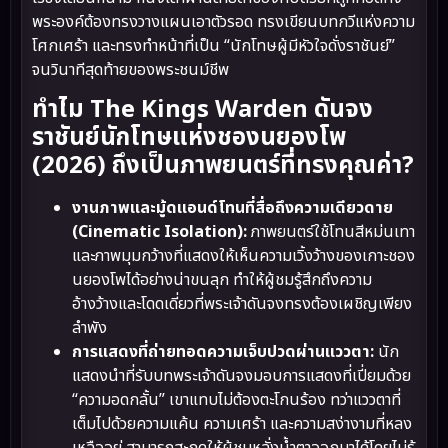
พระองค์ต้องทรงวางแผนเอาตัวรอด ทรงเขียนบทกวีแห่งความ
โศกเศร้า และทรงทำหน้าที่เป็น “นักโทษผู้มีหัวใจดั่งราชันย์”
จนวินาทีสุดท้ายของพระชนม์ชีพ
ทำไม The Kings Warden ดันจง
ราชันย์นักโทษแห่งชองนยองโพ
(2026) ถึงเป็นภาพยนตร์ที่ทรงคุณค่า?
งานภาพและมู้ดแอนด์โทนที่สื่อถึงความเดียวดาย
(Cinematic Isolation):
ภาพยนตร์ใช้โทนสีหม่นเทา
และภาพมุมกว้างที่แสดงให้เห็นความเวิ้งว้างของเกาะชอง
นยองโพได้อย่างน่าขนลุก ทำให้ผู้ชมรู้สึกถึงความ
อ้างว้างและโดดเดี่ยวที่พระเจ้าดันจงทรงต้องเผชิญเพียง
ลำพัง
การแสดงที่ถ่ายทอดความเจ็บปวดผ่านแววตา:
นัก
แสดงนำที่รับบทพระเจ้าดันจงมอบการแสดงที่เปี่ยมด้วย
“ความอดกลั้น” เขาแทบไม่ต้องตะโกนร้อง ทว่าแววตาที่
เต็มไปด้วยความแค้น ความเศร้า และความสง่างามที่หลง