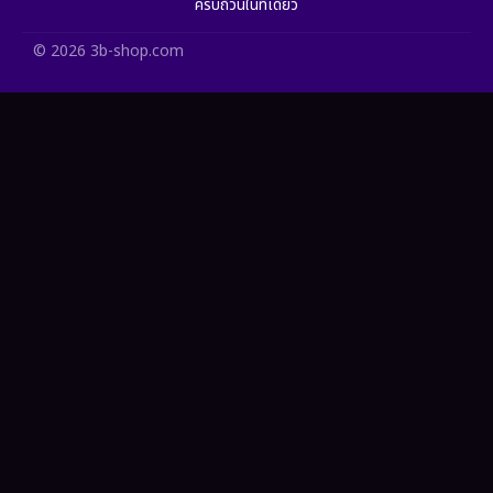
ครบถ้วนในที่เดียว
Healing
(11)
© 2026 3b-shop.com
Heist
(7)
Historical
(25)
History ประวัติศาสตร์
(63)
Holiday
(2)
Horror สยองขวัญ
(393)
Human
(52)
Inspirational แรงบันดาลใจ
(93)
Investigation
(49)