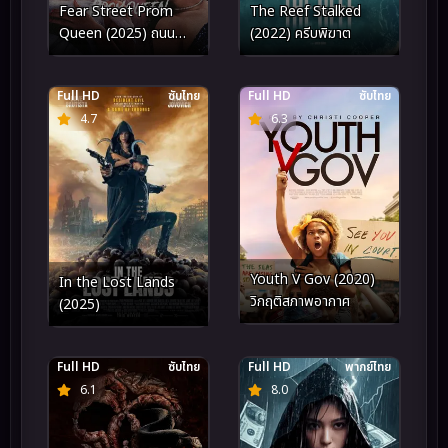
Fear Street Prom
The Reef Stalked
Queen (2025) ถนน
(2022) ครีบพิฆาต
อาถรรพ์ ราชินีงานพรอม
Full HD
ซับไทย
Full HD
ซับไทย
4.7
6.3
Youth V Gov (2020)
In the Lost Lands
วิกฤติสภาพอากาศ
(2025)
Full HD
ซับไทย
Full HD
พากย์ไทย
6.1
8.0