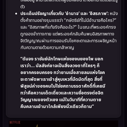
เหลืออยู่ สามารถสะกดให้ผู้ชมหลั่งน้ำตาออกมาได้โดยไม่รู้
ตัว
ประเด็นปรัชญาเกี่ยวกับ ‘อำนาจ’ และ ‘อิสรภาพ’:
หนัง
ตั้งคำถามอย่างรุนแรงว่า “กษัตริย์ที่ไม่มีอำนาจคือใคร?”
และ “อิสรภาพที่แท้จริงคืออะไร?” ในขณะที่พระองค์ทรง
ถูกจองจำทางกาย แต่พระองค์กลับค้นพบอิสรภาพทาง
จิตวิญญาณผ่านการยอมรับโชคชะตาและการเผชิญหน้า
กับความตายด้วยความกล้าหาญ
“ดันจง ราชันย์นักโทษแห่งชองนยองโพ บอก
เราว่า… บัลลังก์อาจเป็นสิ่งลวงตาที่ใครๆ ก็
อยากครอบครอง ทว่ายามเมื่อสายลมแห่งโชค
ชะตาพัดพาเราเข้าสู่หุบเหวที่มืดมิดที่สุด สิ่งที่
พิสูจน์ค่าของคนไม่ใช่ยศถาบรรดาศักดิ์ที่เคยมี
ทว่าคือความเด็ดเดี่ยวและความซื่อตรงต่อจิต
วิญญาณของตัวเอง แม้ในวินาทีที่ความตาย
คืบคลานเข้ามาใกล้เพียงนิ้วเดียวก็ตาม”