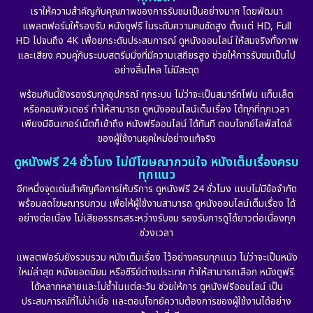
เราให้ความสำคัญกับคุณภาพของการรับชมเป็นอย่างมาก โดยพัฒนา
Epic มหากาพย์
(17)
แพลตฟอร์มให้รองรับ หนังดูฟรี ในระดับความคมชัดสูง ตั้งแต่ HD, Full
HD ไปจนถึง 4K เพื่อยกระดับประสบการณ์ ดูหนังออนไลน์ ให้สมจริงทั้งภาพ
Erotic
(10)
และเสียง ควบคู่กับระบบสตรีมมิ่งที่มีความเสถียรสูง ช่วยให้การรับชมเป็นไป
อย่างลื่นไหล ไม่มีสะดุด
Family ครอบครัว
(227)
พร้อมกันนี้ยังรองรับทุกอุปกรณ์ ทุกระบบ ไม่ว่าจะเป็นสมาร์ทโฟน แท็บเล็ต
หรือคอมพิวเตอร์ ทำให้สามารถ ดูหนังออนไลน์เต็มเรื่อง ได้ทุกที่ทุกเวลา
Fantasy จินตนาการ
(265)
เพียงมีอินเทอร์เน็ตก็เข้าถึง หนังฟรีออนไลน์ ได้ทันที ตอบโจทย์ไลฟ์สไตล์
ของผู้ใช้งานยุคใหม่อย่างแท้จริง
Fiction
(11)
ดูหนังฟรี 24 ชั่วโมง ไม่มีโฆษณากวนใจ หนังเต็มเรื่องครบ
ทุกแนว
Film
(57)
อีกหนึ่งจุดเด่นสำคัญคือการให้บริการ ดูหนังฟรี 24 ชั่วโมง แบบไม่มีข้อจำกัด
พร้อมลดโฆษณารบกวน เพื่อให้ผู้ใช้งานสามารถ ดูหนังออนไลน์เต็มเรื่อง ได้
Gothic
(6)
อย่างต่อเนื่อง ไม่เสียอรรถรสระหว่างรับชม รองรับการดูได้ยาวต่อเนื่องทุก
ช่วงเวลา
Grief
(6)
แพลตฟอร์มยังรวบรวม หนังเต็มเรื่อง ไว้อย่างครบทุกแนว ไม่ว่าจะเป็นหนัง
ใหม่ล่าสุด หนังยอดนิยม หรือซีรีย์ต่างประเทศ ทำให้สามารถเลือก หนังดูฟรี
HBO GO
(11)
ได้หลากหลายและไม่ซ้ำในแต่ละวัน ช่วยให้การ ดูหนังฟรีออนไลน์ เป็น
ประสบการณ์ที่ไม่น่าเบื่อ และตอบโจทย์ความต้องการของผู้ใช้งานได้อย่าง
HBO Max
(2)