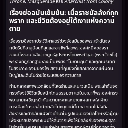
Throne
,
Masquerade
หรือ
Anarchist from Colony
เรื่องย่อฉบับเข้มข้น: เมื่อราชบัลลังก์ถูก
พราก และชีวิตต้องอยู่ใต้เงาแห่งความ
ตาย
เรื่องราวอิงจากประวัติศาสตร์ช่วงรัชสมัยของพระเจ้าดันจง
กษัตริย์ที่อายุน้อยที่สุดและอาภัพที่สุดพระองค์หนึ่งของรา
ชวงศ์โชซอน หลังจากถูกรัฐประหารโดยพระปิตุลา (พระเจ้าเซโจ)
พระองค์ถูกลดฐานะลงเป็นเพียง “โนซานกุน” และถูกเนรเทศ
ไปยังเกาะชองนยองโพ สถานที่คุมขังที่แยกขาดจากแผ่นดิน
ใหญ่และเต็มไปด้วยไอระเหยของความตาย
ท่ามกลางสภาพแวดล้อมที่โหดร้ายและหนาวเหน็บ พระเจ้าดันจง
ทรงต้องใช้ชีวิตเยี่ยงนักโทษธรรมดา แต่ในขณะที่พระองค์ทรง
พยายามเผชิญหน้ากับความเหงาและบาดแผลทางใจ ฝ่าย
การเมืองในราชสำนักกลับไม่หยุดแค่นั้น พวกเขาได้ส่งมือ
สังหารและสายลับแฝงตัวเข้ามาในรูปแบบของนักโทษหรือผู้คุม
เพื่อหมายปลิดพระชนม์ให้สิ้นซากเพื่อให้บัลลังก์ของพระปิตุลา
ไร้ซึ่งเสี้ยนหนาม หนังเล่าผ่านสายตาของกษัตริย์ที่ถูกทอดทิ้ง