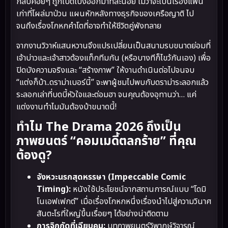
กลับค่อยๆ ถูกเปิดโปงออกมาทีละน้อย ไม่ว่าจะเป็นเรื่องแฟน
เก่าที่โผล่มาป่วน แผนหักหลังทางธุรกิจของเครือญาติ ไป
จนถึงเรื่องโกหกคำโตที่อาจทำให้ชีวิตคู่พังทลาย
จากงานวิวาห์แสนหวานจึงแปรเปลี่ยนเป็นสนามรบขนาดย่อมที่
เจ้าบ่าวและเจ้าสาวต้องแท็กทีมกัน (หรือบางทีก็ไขว้กันเอง) เพื่อ
ปิดบังความจริงและ “สร้างภาพ” ให้งานดำเนินต่อไปจนจบ
“แต่งก็บ้า..ดราม่าเบอร์นี้” จะพาผู้ชมไปพบกับดราม่าระลอกแล้ว
ระลอกเล่าที่บดบี้หัวใจและต่อมฮา จนคุณต้องอุทานว่า… แค่
แต่งงานทำไมมันต้องบ้าขนาดนี้!
ทำไม The Drama 2026 ถึงเป็น
ภาพยนตร์ “คอมเมดี้ตลกร้าย” ที่คุณ
ต้องดู?
จังหวะนรกสุดหรรษา (Impeccable Comic
Timing):
หนังใช้ประโยชน์จากสถานการณ์แบบ “โดมิ
โนเอฟเฟกต์” เมื่อเรื่องโกหกหนึ่งเรื่องนำไปสู่ความวินาศ
สันตะโรที่ใหญ่ขึ้นเรื่อยๆ ได้อย่างน่าติดตาม
การจิกกัดที่เฉียบคม:
บทภาพยนตร์วิพากษ์วิจารณ์