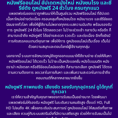
หนังฟรีออนไลน์ อัปเดตหนังใหม่ หนังชนโรง และซี
1974
1971
1962
Detective สืบสวน
(5)
รีย์ดัง ดูหนังฟรี 24 ชั่วโมง ครบทุกแนว
แพลตฟอร์มของเราถูกพัฒนาให้เป็นศูนย์รวม หนังฟรีออนไลน์ ที่อัปเดต
Detective สืบสวน
(56)
เนื้อหาใหม่อย่างต่อเนื่อง ครอบคลุมทั้งหนังชนโรง หนังมาแรง และซีรีย์ยอด
นิยมจากทั่วโลก เพื่อให้ผู้ใช้งานไม่พลาดทุกกระแสความบันเทิง พร้อมรองรับ
Disaster
(10)
การ ดูหนังฟรี 24 ชั่วโมง ได้ตลอดเวลา ไม่ว่าจะช่วงเช้า กลางวัน หรือดึก ก็
สามารถเข้าถึง หนังดูฟรี ได้อย่างสะดวก รวดเร็ว และต่อเนื่อง อีกทั้งยังมี
Disney+
(24)
การคัดสรรคอนเทนต์คุณภาพ เพื่อให้การ ดูหนังออนไลน์เต็มเรื่อง เต็มไป
ด้วยความสนุกและตอบโจทย์ผู้ใช้งานทุกกลุ่ม
Documentary สารคดี
(92)
นอกจากนี้ ระบบการจัดหมวดหมู่ยังถูกออกแบบมาให้ใช้งานง่าย ช่วยให้ค้นหา
หนังฟรีออนไลน์ ได้รวดเร็ว ไม่ว่าจะเป็นหนังแอคชั่น หนังโรแมนติก หนัง
Drama ดราม่า
(898)
ดราม่า หนังตลก หรือซีรีย์ออนไลน์ยอดฮิต ก็สามารถเลือก ดูหนังฟรี ได้ตรง
ตามความต้องการ ลดเวลาในการค้นหา และเพิ่มความสะดวกในการเข้าถึง
Dystopian
(17)
คอนเทนต์ที่หลากหลายมากยิ่งขึ้น
หนังดูฟรี ภาพคมชัด เสียงชัด รองรับทุกอุปกรณ์ ดูได้ทุกที่
Emotional
(101)
ทุกเวลา
เราให้ความสำคัญกับคุณภาพของการรับชมเป็นอย่างมาก โดยพัฒนา
Epic มหากาพย์
(17)
แพลตฟอร์มให้รองรับ หนังดูฟรี ในระดับความคมชัดสูง ตั้งแต่ HD, Full
HD ไปจนถึง 4K เพื่อยกระดับประสบการณ์ ดูหนังออนไลน์ ให้สมจริงทั้งภาพ
Erotic
(10)
และเสียง ควบคู่กับระบบสตรีมมิ่งที่มีความเสถียรสูง ช่วยให้การรับชมเป็นไป