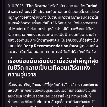
ในปี 2026
“The Drama”
หรือชื่อไทยสุดกวนอย่าง
“แต่งก็
บ้า..ดราม่าเบอร์นี้”
ได้กลายเป็นภาพยนตร์คอมเมดี้กระแสแรง
ที่ถูกพูดถึงอย่างกว้างขวาง ในฐานะนักวิจารณ์ภาพยนตร์อาวุโส
ผมขอจำกัดความเรื่องนี้ว่าเป็น “A Satirical Rollercoaster
of Modern Relationships” หนังไม่ได้ขายเพียงแค่เสียง
หัวเราะและฉากแต่งงานชวนฝัน แต่เป็นนิทานสะท้อนความบ้า
คลั่งของค่านิยม “หน้าตาทางสังคม” ในยุคปัจจุบันได้อย่างเจ็บ
แสบ นี่คือ
Deep Recommendation
สำหรับผู้ที่ชอบหนัง
แนวตลกร้ายที่ผสมผสานสถานการณ์คับขันได้อย่างมีชั้นเชิง
เรื่องย่อฉบับเข้มข้น: เมื่อวันสำคัญที่สุด
ในชีวิต กลายเป็นเวทีคอนเสิร์ตแห่ง
ความวุ่นวาย
เรื่องราวเล่าถึงคู่รักเซเลบริตี้คู่หนึ่งที่กำลังจะจัด
“งานแต่งงาน
แห่งปี”
ที่ทุกอย่างต้องสมบูรณ์แบบเพื่อถ่ายทอดสดลงโซเชีย
ลมีเดียและเอาใจบรรดาสปอนเซอร์รายใหญ่ ทว่าเพียงไม่กี่
ชั่วโมงก่อนพิธีจะเริ่มขึ้น ความลับสุดอื้อฉาวที่ทั้งคู่ต่างซ่อนไว้