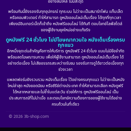
อย่างลื่นไหล ไม่มีสะดุด
Family ครอบครัว
(227)
พร้อมกันนี้ยังรองรับทุกอุปกรณ์ ทุกระบบ ไม่ว่าจะเป็นสมาร์ทโฟน แท็บเล็ต
หรือคอมพิวเตอร์ ทำให้สามารถ ดูหนังออนไลน์เต็มเรื่อง ได้ทุกที่ทุกเวลา
Fantasy จินตนาการ
(265)
เพียงมีอินเทอร์เน็ตก็เข้าถึง หนังฟรีออนไลน์ ได้ทันที ตอบโจทย์ไลฟ์สไตล์
ของผู้ใช้งานยุคใหม่อย่างแท้จริง
Fiction
(11)
ดูหนังฟรี 24 ชั่วโมง ไม่มีโฆษณากวนใจ หนังเต็มเรื่องครบ
ทุกแนว
Film
(57)
อีกหนึ่งจุดเด่นสำคัญคือการให้บริการ ดูหนังฟรี 24 ชั่วโมง แบบไม่มีข้อจำกัด
พร้อมลดโฆษณารบกวน เพื่อให้ผู้ใช้งานสามารถ ดูหนังออนไลน์เต็มเรื่อง ได้
Gothic
(6)
อย่างต่อเนื่อง ไม่เสียอรรถรสระหว่างรับชม รองรับการดูได้ยาวต่อเนื่องทุก
ช่วงเวลา
Grief
(6)
แพลตฟอร์มยังรวบรวม หนังเต็มเรื่อง ไว้อย่างครบทุกแนว ไม่ว่าจะเป็นหนัง
ใหม่ล่าสุด หนังยอดนิยม หรือซีรีย์ต่างประเทศ ทำให้สามารถเลือก หนังดูฟรี
HBO GO
(11)
ได้หลากหลายและไม่ซ้ำในแต่ละวัน ช่วยให้การ ดูหนังฟรีออนไลน์ เป็น
ประสบการณ์ที่ไม่น่าเบื่อ และตอบโจทย์ความต้องการของผู้ใช้งานได้อย่าง
HBO Max
(2)
ครบถ้วนในที่เดียว
Healing
(11)
© 2026 3b-shop.com
Heist
(7)