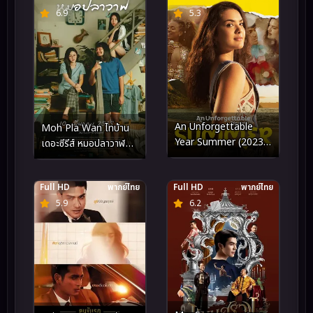
6.9
5.3
An Unforgettable
Moh Pla Wan ไทบ้าน
Year Summer (2023)
เดอะซีรีส์ หมอปลาวาฬ
ปีที่ไม่อาจลืมเลือน ฤดูร้อน
(2022)
Full HD
พากย์ไทย
Full HD
พากย์ไทย
5.9
6.2