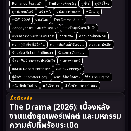
Romance โรแมนติก
Thriller ระทึกขวัญ
ดูซีรี่ย์
ดูซีรีย์ไทย
ดูหนังออนไลน์
หนัง HD
หนังต่างประเทศ
หนังน่าดู
หนังปี 2026
หนังใหม่
The Drama เรื่องย่อ
Zendaya บทบาทน่าจับตามอง
การหักมุมที่คาดไม่ถึง
การแต่งงานที่บ้าบิ่นเกินคาด
การแสดง
ความรักที่สวยงาม
ความรู้สึกดีๆ ที่มีให้กัน
ความสัมพันธ์ที่ซับซ้อน
ความฮาบังเกิด
นักแสดง Robert Pattinson
นักแสดง Zendaya
น้ำตาซึมด้วยความประทับใจ
บทภาพยนตร์
ผลงาน Robert Pattinson
ผลงาน Zendaya
ผู้กำกับ Kristoffer Borgli
พรหมลิขิตขีดเส้น
รีวิว The Drama
หนังHigh Traffic
หนังSeries
หัวใจที่ตามหาคำตอบ
เนื้อเรื่องย่อ
The Drama (2026): เบื้องหลัง
งานแต่งสุดเพอร์เฟกต์ และมหกรรม
ความลับที่พร้อมระเบิด