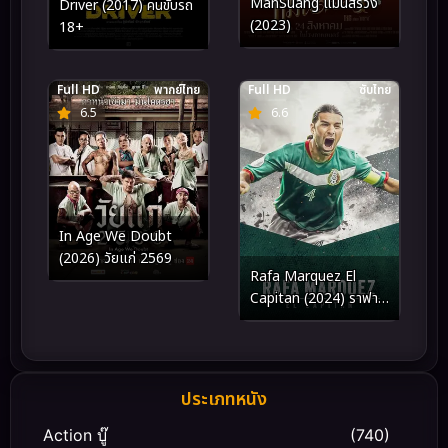
ManSuang แมนสรวง
Driver (2017) คนขับรถ
(2023)
18+
Full HD
พากย์ไทย
Full HD
ซับไทย
6.5
6.6
In Age We Doubt
(2026) วัยแก่ 2569
Rafa Marquez El
Capitan (2024) ราฟา
มาร์เกซ
ประเภทหนัง
Action บู๊
(740)