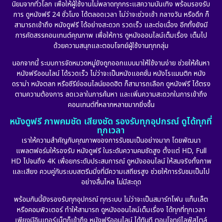
นิยมจากทั่วโลก เพื่อให้ผู้ใช้งานไม่พลาดทุกกระแสความบันเทิง พร้อมรองรับ
Disaster
(10)
การ ดูหนังฟรี 24 ชั่วโมง ได้ตลอดเวลา ไม่ว่าจะช่วงเช้า กลางวัน หรือดึก ก็
สามารถเข้าถึง หนังดูฟรี ได้อย่างสะดวก รวดเร็ว และต่อเนื่อง อีกทั้งยังมี
Disney+
(24)
การคัดสรรคอนเทนต์คุณภาพ เพื่อให้การ ดูหนังออนไลน์เต็มเรื่อง เต็มไป
ด้วยความสนุกและตอบโจทย์ผู้ใช้งานทุกกลุ่ม
Documentary สารคดี
(92)
นอกจากนี้ ระบบการจัดหมวดหมู่ยังถูกออกแบบมาให้ใช้งานง่าย ช่วยให้ค้นหา
หนังฟรีออนไลน์ ได้รวดเร็ว ไม่ว่าจะเป็นหนังแอคชั่น หนังโรแมนติก หนัง
Drama ดราม่า
(898)
ดราม่า หนังตลก หรือซีรีย์ออนไลน์ยอดฮิต ก็สามารถเลือก ดูหนังฟรี ได้ตรง
ตามความต้องการ ลดเวลาในการค้นหา และเพิ่มความสะดวกในการเข้าถึง
Dystopian
(17)
คอนเทนต์ที่หลากหลายมากยิ่งขึ้น
หนังดูฟรี ภาพคมชัด เสียงชัด รองรับทุกอุปกรณ์ ดูได้ทุกที่
Emotional
(101)
ทุกเวลา
เราให้ความสำคัญกับคุณภาพของการรับชมเป็นอย่างมาก โดยพัฒนา
Epic มหากาพย์
(17)
แพลตฟอร์มให้รองรับ หนังดูฟรี ในระดับความคมชัดสูง ตั้งแต่ HD, Full
HD ไปจนถึง 4K เพื่อยกระดับประสบการณ์ ดูหนังออนไลน์ ให้สมจริงทั้งภาพ
Erotic
(10)
และเสียง ควบคู่กับระบบสตรีมมิ่งที่มีความเสถียรสูง ช่วยให้การรับชมเป็นไป
อย่างลื่นไหล ไม่มีสะดุด
Family ครอบครัว
(227)
พร้อมกันนี้ยังรองรับทุกอุปกรณ์ ทุกระบบ ไม่ว่าจะเป็นสมาร์ทโฟน แท็บเล็ต
หรือคอมพิวเตอร์ ทำให้สามารถ ดูหนังออนไลน์เต็มเรื่อง ได้ทุกที่ทุกเวลา
Fantasy จินตนาการ
(265)
เพียงมีอินเทอร์เน็ตก็เข้าถึง หนังฟรีออนไลน์ ได้ทันที ตอบโจทย์ไลฟ์สไตล์