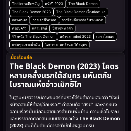
Thriller ระทึกขวัญ
หนังปี 2023
The Black Demon
The Black Demon 2023
The Black Demon เรื่องย่อสปอย
กลางทะเล
การเอาชีวิตรอด
การโจมตีจากสัตว์ประหลาด
ครอบครัว
ฉลามยักษ์
ปีศาจทะเลดำ
รีวิวหนัง The Black Demon
หนังฉลามยักษ์ 2023
เมกาโลดอน
แท่นขุดเจาะน้ำมัน
โคตรหลามคลั่งนรกใต้สมุทร
เนื้อเรื่องย่อ
The Black Demon (2023) โคตร
หลามคลั่งนรกใต้สมุทร มหันตภัย
โบราณแห่งอ่าวเม็กซิโก
ในฐานะนักวิจารณ์ภาพยนตร์ที่มักจะได้รับคำถามเสมอว่า “ยังมี
หนังฉลามให้ทำอยู่อีกเหรอ?” คำตอบคือ “ยังมี” และหากหนัง
ฉลามเรื่องนั้นมีกลิ่นอายของตำนานพื้นบ้าน ความเชื่อโบราณ
และบรรยากาศกดดันแบบปิดตายอย่าง
The Black Demon
(2023)
มันก็คุ้มค่าแก่การตีตั๋วเข้าไปพิสูจน์ครับ