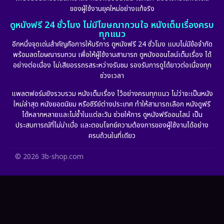
ของผู้ใช้งานยุคใหม่อย่างแท้จริง
Fiction
(11)
ดูหนังฟรี 24 ชั่วโมง ไม่มีโฆษณากวนใจ หนังเต็มเรื่องครบ
ทุกแนว
Film
(57)
อีกหนึ่งจุดเด่นสำคัญคือการให้บริการ ดูหนังฟรี 24 ชั่วโมง แบบไม่มีข้อจำกัด
พร้อมลดโฆษณารบกวน เพื่อให้ผู้ใช้งานสามารถ ดูหนังออนไลน์เต็มเรื่อง ได้
Gothic
(6)
อย่างต่อเนื่อง ไม่เสียอรรถรสระหว่างรับชม รองรับการดูได้ยาวต่อเนื่องทุก
ช่วงเวลา
Grief
(6)
แพลตฟอร์มยังรวบรวม หนังเต็มเรื่อง ไว้อย่างครบทุกแนว ไม่ว่าจะเป็นหนัง
ใหม่ล่าสุด หนังยอดนิยม หรือซีรีย์ต่างประเทศ ทำให้สามารถเลือก หนังดูฟรี
HBO GO
(11)
ได้หลากหลายและไม่ซ้ำในแต่ละวัน ช่วยให้การ ดูหนังฟรีออนไลน์ เป็น
ประสบการณ์ที่ไม่น่าเบื่อ และตอบโจทย์ความต้องการของผู้ใช้งานได้อย่าง
HBO Max
(2)
ครบถ้วนในที่เดียว
Healing
(11)
© 2026 3b-shop.com
Heist
(7)
Historical
(25)
History ประวัติศาสตร์
(63)