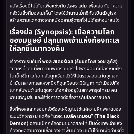
หนังเรื่องนี้ไม่ได้มาเพื่อแข่งกับ
Jaws
แต่มาเพื่อเล่นกับ “ความ
กลัวในสิ่งที่มองไม่เห็น” โดยใช้ตำนานเม็กซิกันเป็นตัวชูโรง
สร้างความแตกต่างจากหนังฉลามสู้ตายทั่วไปได้อย่างน่าสนใจ
เรื่องย่อ (Synopsis): เมื่อความโลภ
ของมนุษย์ ปลุกเทพเจ้าแห่งท้องทะเล
ให้ลุกขึ้นมาทวงคืน
เรื่องราวเริ่มต้นที่
พอล สเตอร์เจส (รับบทโดย จอช ลูคัส)
วิศวกรน้ำมันที่พยายามพาครอบครัวไปพักผ่อนที่เมืองชายฝั่ง
ในเม็กซิโก แต่เขากลับถูกเรียกตัวให้ไปตรวจสอบแท่นขุดเจาะ
น้ำมันกลางทะเลแห่งหนึ่งที่ดูเหมือนจะมีปัญหา ทว่าเมื่อไปถึง
เขากลับพบว่าแท่นขุดเจาะดังกล่าวอยู่ในสภาพทรุดโทรม คน
งานขวัญเสีย และไร้ซึ่งการติดต่อสื่อสารกับโลกภายนอก
สิ่งที่พอลและครอบครัวต้องเผชิญไม่ใช่แค่ความผิดพลาดของ
ระบบวิศวกรรม แต่คือ
“เดอะ แบล็ค เดมอน” (The Black
Demon)
ฉลามเม็กกะโลดอนขนาดยักษ์ที่เป็นดั่งเทพเจ้าแห่ง
ท้องทะเลตามความเชื่อของชาวพื้นเมือง มันไม่ได้มาเพื่อล่าเหยื่อ