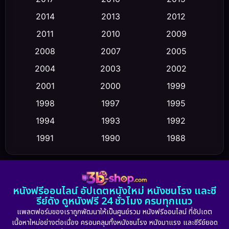
Comedy ตลก
(475)
2014
2013
2012
Coming-of-age ชีวิตวัยรุ่น
(43)
2011
2010
2009
Conspiracy
(2)
2008
2007
2005
2004
2003
2002
Crime อาชญากรรม
(355)
2001
2000
1999
Cult Film
(5)
1998
1997
1995
Culture
1994
1993
1992
(23)
1991
1990
1988
Dance เต้น
(6)
1986
1985
1983
DC
(2)
1982
1981
1978
หนังฟรีออนไลน์ อัปเดตหนังใหม่ หนังชนโรง และซี
1974
1971
1962
Detective สืบสวน
(5)
รีย์ดัง ดูหนังฟรี 24 ชั่วโมง ครบทุกแนว
แพลตฟอร์มของเราถูกพัฒนาให้เป็นศูนย์รวม หนังฟรีออนไลน์ ที่อัปเดต
Detective สืบสวน
(56)
เนื้อหาใหม่อย่างต่อเนื่อง ครอบคลุมทั้งหนังชนโรง หนังมาแรง และซีรีย์ยอด