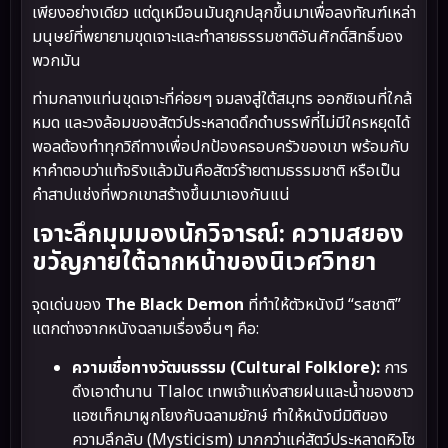
เพียงอย่างเดียว แต่ดูเหมือนมันถูกปลุกขึ้นมาเพื่อลงทัณฑ์เหล่า
มนุษย์ที่พยายามขุดเจาะและทำลายธรรมชาติอันศักดิ์สิทธิ์ของ
พวกมัน
ท่ามกลางแท่นขุดเจาะที่ค่อยๆ จมลงสู่ใต้สมุทร ออกซิเจนที่ใกล้
หมด และวงล้อมของสัตว์ประหลาดดึกดำบรรพ์ที่ไม่มีใครหยุดได้
พอลต้องทำทุกวิถีทางเพื่อปกป้องครอบครัวของเขา พร้อมกับ
หาคำตอบว่าแท้จริงแล้วมันคือสัตว์ร้ายตามธรรมชาติ หรือเป็น
คำสาปแช่งที่พวกเขาสร้างขึ้นมาเองกันแน่
เจาะลึกมุมมองนักวิจารณ์: ความสยอง
ขวัญภายใต้ฉากหน้าของนิเวศวิทยา
จุดเด่นของ
The Black Demon
ที่ทำให้ตัวหนังมี “รสชาติ”
แตกต่างจากหนังฉลามเรื่องอื่นๆ คือ:
ความเชื่อทางวัฒนธรรม (Cultural Folklore):
การ
ดึงเอาตำนาน Tlaloc เทพเจ้าแห่งสายฝนและน้ำของชาว
แอซเท็กมาผูกโยงกับฉลามยักษ์ ทำให้หนังมีมิติของ
ความลึกลับ (Mysticism) มากกว่าแค่สัตว์ประหลาดหิวโซ