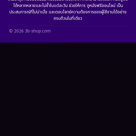
HBO GO
(11)
ได้หลากหลายและไม่ซ้ำในแต่ละวัน ช่วยให้การ ดูหนังฟรีออนไลน์ เป็น
ประสบการณ์ที่ไม่น่าเบื่อ และตอบโจทย์ความต้องการของผู้ใช้งานได้อย่าง
HBO Max
(2)
ครบถ้วนในที่เดียว
Healing
(11)
© 2026 3b-shop.com
Heist
(7)
Historical
(25)
History ประวัติศาสตร์
(63)
Holiday
(2)
Horror สยองขวัญ
(393)
Human
(52)
Inspirational แรงบันดาลใจ
(93)