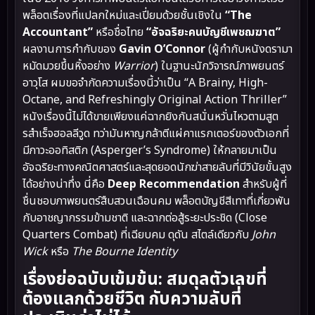
พล็อตเรื่องที่แปลกใหม่และเปี่ยมด้วยชั้นเชิงใน
“The
Accountant”
หรือชื่อไทย
“อัจฉริยะคนบัญชีเพชฌฆาต”
ผลงานการกำกับของ
Gavin O’Connor
(ผู้กำกับหนังดรามา
หมัดมวยขึ้นหิ้งอย่าง
Warrior
) ในฐานะนักวิจารณ์ภาพยนตร์
อาวุโส ผมขอจำกัดความเรื่องนี้ว่าเป็น “A Brainy, High-
Octane, and Refreshingly Original Action Thriller”
หนังเรื่องนี้ไม่ได้ขายเพียงแค่ฉากยิงกันสนั่นหวั่นไหวตามสูต
รสำเร็จฮอลลีวูด ทว่ามันหาญกล้าตีแผ่คาแรกเตอร์ของตัวเอกที่
มีภาวะออทิสติก (Asperger’s Syndrome) ให้กลายมาเป็น
อัจฉริยะทางคณิตศาสตร์และสุดยอดนักฆ่าสายลับที่มีวินัยขั้นสูง
ได้อย่างน่าทึ่ง นี่คือ
Deep Recommendation
สำหรับผู้ที่
ชื่นชอบภาพยนตร์สืบสวนเฉือนคม พล็อตบัญชีสีเทาที่เกี่ยวพัน
กับอาชญากรรมข้ามชาติ และฉากต่อสู้ระยะประชิด (Close
Quarters Combat) ที่เฉียบคม ดุดัน สไตล์เดียวกับ
John
Wick
หรือ
The Bourne Identity
เรื่องย่อฉบับเข้มข้น: สมดุลตัวเลขที่
ต้องแลกด้วยชีวิต กับความลับที่