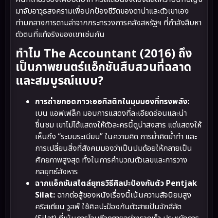
มาจับอาวุธสงครามเพื่อปกป้องชีวิตของดาน่าและตัวเขาเอง
ท่ามกลางการตามล่าจากกระทรวงการคลังสหรัฐฯ ที่กำลังสืบหา
ตัวตนที่แท้จริงของเขาเช่นกัน
ทำไม The Accountant (2016) ถึง
เป็นภาพยนตร์แอ็กชันสืบสวนที่ฉลาด
และสมบูรณ์แบบ?
การถ่ายทอดภาวะออทิสติกในมุมมองที่ทรงพลัง:
เบน แอฟเฟล็ก มอบการแสดงที่ละเอียดอ่อนและน่า
ชื่นชม เขาไม่ได้แสดงให้ตัวละครนี้ดูน่าสงสาร แต่แสดงให้
เห็นถึง “ระบบระเบียบ” ในความคิด การย้ำคิดย้ำทำ และ
การเปลี่ยนสิ่งที่สังคมมองว่าเป็นปมด้อยให้กลายเป็น
ศักยภาพสูงสุด ทั้งในการคำนวณตัวเลขและการวาง
กลยุทธ์สังหาร
ฉากแอ็กชันสไตล์ยุทธวิธีศิลปะป้องกันตัว Pentjak
Silat:
ฉากต่อสู้ของหนังเรื่องนี้เน้นความสัจนิยมสูง
คริสเตียน วูลฟ์ ใช้ศิลปะป้องกันตัวสายปันจักสีลัต