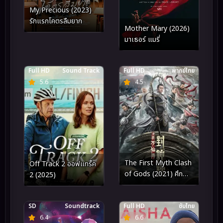
My Precious (2023)
รักแรกโคตรลืมยาก
Mother Mary (2026)
มาเธอร์ แมรี่
Full HD
Sound Track
Full HD
พากย์ไทย
5.6
4.5
The First Myth Clash
Off Track 2 ออฟแทร็ค
of Gods (2021) ศึก
2 (2025)
ตัดสินชะตาหมื่นเซียน
SD
Soundtrack
Full HD
ซับไทย
6.4
6.6