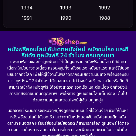
Culture
1994
1993
1992
(23)
1991
1990
1988
Dance เต้น
(6)
1986
1985
1983
DC
(2)
1982
1981
1978
หนังฟรีออนไลน์ อัปเดตหนังใหม่ หนังชนโรง และซี
1974
1971
1962
Detective สืบสวน
(5)
รีย์ดัง ดูหนังฟรี 24 ชั่วโมง ครบทุกแนว
แพลตฟอร์มของเราถูกพัฒนาให้เป็นศูนย์รวม หนังฟรีออนไลน์ ที่อัปเดต
Detective สืบสวน
(56)
เนื้อหาใหม่อย่างต่อเนื่อง ครอบคลุมทั้งหนังชนโรง หนังมาแรง และซีรีย์ยอด
นิยมจากทั่วโลก เพื่อให้ผู้ใช้งานไม่พลาดทุกกระแสความบันเทิง พร้อมรองรับ
Disaster
(10)
การ ดูหนังฟรี 24 ชั่วโมง ได้ตลอดเวลา ไม่ว่าจะช่วงเช้า กลางวัน หรือดึก ก็
สามารถเข้าถึง หนังดูฟรี ได้อย่างสะดวก รวดเร็ว และต่อเนื่อง อีกทั้งยังมี
Disney+
(24)
การคัดสรรคอนเทนต์คุณภาพ เพื่อให้การ ดูหนังออนไลน์เต็มเรื่อง เต็มไป
ด้วยความสนุกและตอบโจทย์ผู้ใช้งานทุกกลุ่ม
Documentary สารคดี
(92)
นอกจากนี้ ระบบการจัดหมวดหมู่ยังถูกออกแบบมาให้ใช้งานง่าย ช่วยให้ค้นหา
หนังฟรีออนไลน์ ได้รวดเร็ว ไม่ว่าจะเป็นหนังแอคชั่น หนังโรแมนติก หนัง
Drama ดราม่า
(898)
ดราม่า หนังตลก หรือซีรีย์ออนไลน์ยอดฮิต ก็สามารถเลือก ดูหนังฟรี ได้ตรง
ตามความต้องการ ลดเวลาในการค้นหา และเพิ่มความสะดวกในการเข้าถึง
Dystopian
(17)