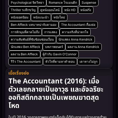
Psychological จิตวิทยา
Romance โรแมนติก
Suspense
Thriller ระทึกขวัญ
ดูหนังออนไลน์
หนัง HD
หนังฝรั่ง
หนังยอดนิยม
หนังแนะนำ
หนังใหม่
Ben Affleck บทบาทน่าจับตามอง
The Accountant เรื่องย่อ
การหักมุมที่คาดไม่ถึง
การแสดง
ความจริงที่น่าตกใจ
ความสัมพันธ์ที่ซับซ้อนซ่อนเงื่อน
นักแสดง Anna Kendrick
นักแสดง Ben Affleck
บทภาพยนตร์
ผลงาน Anna Kendrick
ผลงาน Ben Affleck
ผู้กำกับ Gavin O'Connor
รีวิว The Accountant
หัวใจที่ตามหาคำตอบ
เดาทางไม่ถูก
เนื้อเรื่องย่อ
The Accountant (2016): เมื่อ
ตัวเลขกลายเป็นอาวุธ และอัจฉริยะ
ออทิสติกกลายเป็นเพชฌฆาตสุด
โหด
ในปี 2016 วงการภาพยนตร์แอ็กชันได้รับการเขย่าวงการด้วย