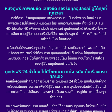
คอนเทนต์ที่หลากหลายมากยิ่งขึ้น
หนังดูฟรี ภาพคมชัด เสียงชัด รองรับทุกอุปกรณ์ ดูได้ทุกที่
Emotional
(101)
ทุกเวลา
เราให้ความสำคัญกับคุณภาพของการรับชมเป็นอย่างมาก โดยพัฒนา
Epic มหากาพย์
(17)
แพลตฟอร์มให้รองรับ หนังดูฟรี ในระดับความคมชัดสูง ตั้งแต่ HD, Full
HD ไปจนถึง 4K เพื่อยกระดับประสบการณ์ ดูหนังออนไลน์ ให้สมจริงทั้งภาพ
Erotic
(10)
และเสียง ควบคู่กับระบบสตรีมมิ่งที่มีความเสถียรสูง ช่วยให้การรับชมเป็นไป
อย่างลื่นไหล ไม่มีสะดุด
Family ครอบครัว
(227)
พร้อมกันนี้ยังรองรับทุกอุปกรณ์ ทุกระบบ ไม่ว่าจะเป็นสมาร์ทโฟน แท็บเล็ต
หรือคอมพิวเตอร์ ทำให้สามารถ ดูหนังออนไลน์เต็มเรื่อง ได้ทุกที่ทุกเวลา
Fantasy จินตนาการ
(265)
เพียงมีอินเทอร์เน็ตก็เข้าถึง หนังฟรีออนไลน์ ได้ทันที ตอบโจทย์ไลฟ์สไตล์
ของผู้ใช้งานยุคใหม่อย่างแท้จริง
Fiction
(11)
ดูหนังฟรี 24 ชั่วโมง ไม่มีโฆษณากวนใจ หนังเต็มเรื่องครบ
ทุกแนว
Film
(57)
อีกหนึ่งจุดเด่นสำคัญคือการให้บริการ ดูหนังฟรี 24 ชั่วโมง แบบไม่มีข้อจำกัด
พร้อมลดโฆษณารบกวน เพื่อให้ผู้ใช้งานสามารถ ดูหนังออนไลน์เต็มเรื่อง ได้
Gothic
(6)
อย่างต่อเนื่อง ไม่เสียอรรถรสระหว่างรับชม รองรับการดูได้ยาวต่อเนื่องทุก
ช่วงเวลา
Grief
(6)
แพลตฟอร์มยังรวบรวม หนังเต็มเรื่อง ไว้อย่างครบทุกแนว ไม่ว่าจะเป็นหนัง
ใหม่ล่าสุด หนังยอดนิยม หรือซีรีย์ต่างประเทศ ทำให้สามารถเลือก หนังดูฟรี