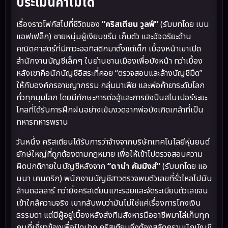
ประเมินค่าไม่ได้
เรื่องราวโฟกัสไปที่ชีวิตของ
“คริสเตียน วูลฟ์”
(รับบทโดย เบน
แอฟเฟล็ก) ชายหนุ่มผู้เงียบขรึม เก็บตัว และอัจฉริยะด้าน
คณิตศาสตร์ที่มีภาวะออทิสติกมาตั้งแต่เด็ก เบื้องหน้าเขาเปิด
สำนักงานบัญชีเล็กๆ ในย่านชานเมืองเพื่อบังหน้า ทว่าเบื้อง
หลังเขาคือนักบัญชีอิสระที่คอย “ตรวจสอบและล้างบัญชีมืด”
ให้กับองค์กรอาชญากรรม กลุ่มมาเฟีย และพ่อค้ายาระดับโลก
ทั่วทุกมุมโลก โดยมีทักษะการต่อสู้และการยิงปืนสไนเปอร์ระยะ
ไกลที่ได้รับการฝึกฝนอย่างเข้มงวดจากพ่อบังเกิดเกล้าที่เป็น
ทหารทหารพราน
วันหนึ่ง คริสเตียนได้รับการว่าจ้างจากบริษัทเทคโนโลยีหุ่นยนต์
ยักษ์ใหญ่ที่ถูกต้องตามกฎหมาย เพื่อให้เข้าไปตรวจสอบความ
ผิดปกติภายในบัญชีหลังจาก
“ดาน่า คัมมิงส์”
(รับบทโดย แอ
นนา เคนดริก) พนักงานบัญชีสาวตรวจพบตัวเลขที่รั่วไหลไปนับ
ล้านดอลลาร์ ทว่ายิ่งคริสเตียนแกะรอยและจัดระเบียบตัวเลขจน
เข้าใกล้ความจริง เขากลับพบว่ามันไม่ใช่แค่เรื่องการโกงเงิน
ธรรมดา แต่มีผู้อยู่เบื้องหลังส่งทีมสังหารมืออาชีพมาไล่เก็บทุก
คนที่เกี่ยวข้องเพื่อปิดปาก คริสเตียนจึงต้องสลัดคราบนักบัญชี