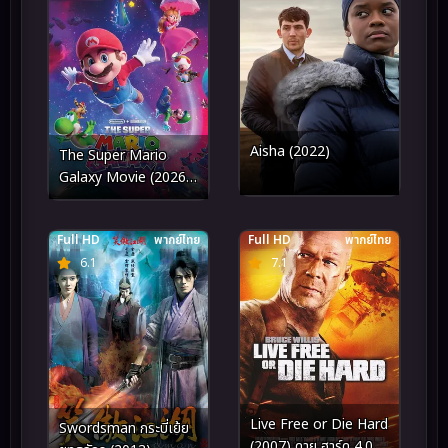
Aisha (2022)
The Super Mario
Galaxy Movie (2026)
เดอะ ซูเปอร์ มาริโอ กา
แล็คซี่ มูฟวี่
Full HD
พากย์ไทย
Full HD
พากย์ไทย
6.1
7.1
Live Free or Die Hard
Swordsman กระบี่เย้ย
(2007) ดาย ฮาร์ด 4.0