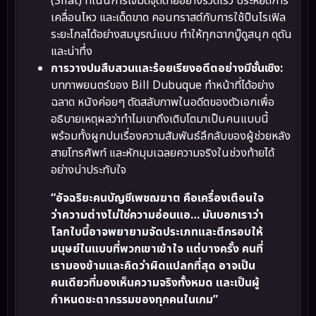
(Silat) ที่เน้นการโจมตีจุดตายอย่างรวดเร็ว ประหยัดการ
เคลื่อนไหว และเด็ดขาด คอนทราสต์กับการใช้ปืนไรเฟิล
ระยะไกลได้อย่างสมบูรณ์แบบ ทำให้ทุกฉากบู๊ดูสนุก ดุดัน
และน่าทึ่ง
การวางปมสืบสวนและร้อยเรียงอดีตอย่างมีชั้นเชิง:
บทภาพยนตร์ของ Bill Dubuque ทำหน้าที่ได้อย่าง
ฉลาด หนังค่อยๆ ตัดสลับภาพในอดีตของตัวเอกเพื่อ
อธิบายเหตุผลว่าทำไมเขาถึงเติบโตมาเป็นคนแบบนี้
พร้อมทั้งผูกปมเรื่องความสัมพันธ์ลึกลับของผู้ช่วยหลัง
สายโทรศัพท์ และหักมุมเฉลยความจริงในช่วงท้ายได้
อย่างน่าประทับใจ
“อัจฉริยะคนบัญชีเพชฌฆาต คือเครื่องเตือนใจ
ว่าความต่างไม่ใช่ความอ่อนแอ… มันบอกเราว่า
โลกใบนี้อาจพยายามจัดประเภทและตีกรอบให้
มนุษย์ในแบบที่พวกเขาเข้าใจ แต่บางครั้ง คนที่
เรามองข้ามและคิดว่าผิดแปลกที่สุด อาจเป็น
คนเดียวที่มองเห็นความจริงทั้งหมด และเป็นผู้
กำหนดชะตากรรมของทุกคนในเกม”